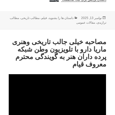
ارسال
دسته‌ها
نوامبر 13, 2025
داستان ها را بشنوید
،
فیلم
،
مطالب تاریخی
،
مطالب
شده
تراژیدی
،
مقالات عمومی
در
مصاحبه خیلی جالب تاریخی وهنری
ماریا دارو با تلویزیون وطن شبکه
پرده داران هنر به گویندگی محترم
معروف قیام