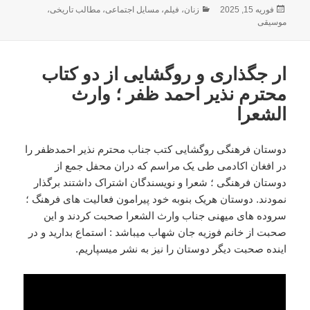
ارسال
دسته‌ها
فوریه 15, 2025
زنان
،
فیلم
،
مسایل اجتماعی
،
مطالب تاریخی
،
شده
موسیقی
در
ار جگذاری و روگشایی از دو کتاب
محترم نذیر احمد ظفر ؛ وارث
الشعرا
دوستان فرهنگی روگشایی کتب جناب محترم نذیر احمدظفر را
در افغان اکادمی طی یک مراسم که دران محفل جمع از
دوستان فرهنگی ؛ شعرا و نویسندگان اشتراک داشتند برگذار
نمودند. دوستان هریک بنوبه خود پیرامون فعالیت های فرهنگ ؛
سروده های میهنی جناب وارث الشعرا صحبت کردند و این
صحبت از خانم فوزیه جان شهاب میباشد : استماع بدارید و در
اینده صحبت دیگر دوستان را نیز به نشر میسپاریم.