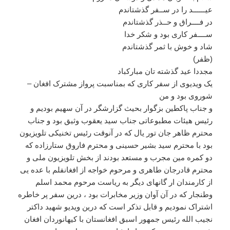
عیــــــد را در ســفر گذشتاندم
در فــــراق و حــذر گذشتاندم
ســــفر کاری بود و شکر خدا
شاد و خوش با ثمر گذشتاندم
(ظفر)
مجددا عید گذشته تان مبارکباد
یک ویدیوی از سفر کاری که بمناسبت پرواز مشترک افغان –
شوروی بود و من
و جناب پاکطین بزگوار بحیث گزارشگر در آن سهیم بودیم و
رئیس هیئات مطبوعاتی جناب سید یعقوب وثیق بود و جناب
محترم ظاهر جان تور یال که در آنوقت رئیس تخنیکی تلویزیون
بود با محترم سید بشیر حسینی و محترم فاروق ستارزاده که
دو کمره مین مجرب و مستعد بودند از بخش تلویزیون ملی و
محترم قادرجان طاهری و مرحوم خواجه از افغانفلم با عده یی
از کارمندان ار گانهای دیگر به ریاست مرحوم محمد اسلم
وطنجار که در آن آوان وزیر مخابرات بود ، درین سفر پر خاطره
اشتراک نمودیم و قابل تذکر است که درین ویدیو شهید داکتر
نجیب الله رئیس جمهور اسبق افغانستان با کیهانوردان افغان