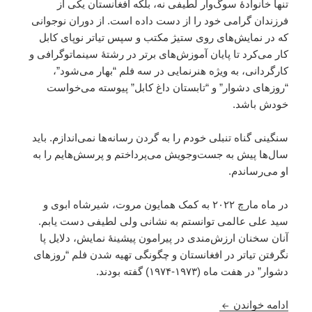
تنها خانوادۀ سوگ‌وار لطیفی نه، بلکه افغانستان یکی از
فرزندان گرامی خود را از دست داده است. از دوران نوجوانی
که در نمایش‌های روی ستیژ مکتب و سپس تیاتر نوپای کابل
کار می‌کرد تا پایان آموزش‌های برتر در رشتۀ سینماتوگرافی و
کارگردانی، به ویژه هنرنمایی در سه فلم “بهار می‌شود”،
“روزهای دشوار” و “تابستان داغ کابل” پیوسته می‌خواست
خودش باشد.
سنگینی گناه تنبلی خودم را به گردن رسانه‌ها نمی‌اندازم. باید
سال‌ها پیش به جست‌وجویش می‌پرداختم و پرسش‌هایم را به
او می‌رساندم.
در ماه مارچ ۲۰۲۲ به کمک همایون مروت، شیرشاه ابوی و
سید علی عالمی توانستم به نشانی ولی لطیفی دست یابم.
آنان سخنان ارزش‌مندی در پیرامون پیشینۀ نمایش‌، دلایل پا
نگرفتن تیاتر در افغانستان و چگونگی تهیه شدن فلم “روزهای
دشوار” در هفت ماه (۱۹۷۳-۱۹۷۴) گفته بودند.
ولی لطیفی هنرمند تیاتر افغانستان در گذشت: دکتور 
ادامه خواندن