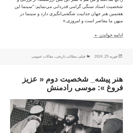
شخصیت استاد سنگی گرامی قدردانی می‌نمایم: “سینما این
هفتمین هنر جهان جذابیت شگفتی‌انگیزی دارد و سینما در
میهن ما معاصر است و امروزی.»
شخصیت چند‌بُعدی«سلام سنگی» این اسطوره‌ی بی‌بدیل
ادامه خواندن
ارسال
دسته‌ها
فوریه 25, 2024
فیلم
،
مطالب تاریخی
،
مقالات عمومی
شده
در
هنر پیشه_ شخصیت دوم « عزیز
فروغ »: موسی رادمنش