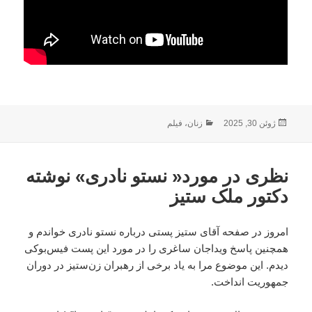
ارسال
دسته‌ها
ژوئن 30, 2025
زنان
،
فیلم
شده
در
نظری در مورد« نستو نادری» نوشته
دکتور ملک ستیز
امروز در صفحه آقای ستیز پستی درباره نستو نادری خواندم و
همچنین پاسخ ویداجان ساغری را در مورد این پست فیس‌بوکی
دیدم. این موضوع مرا به یاد برخی از رهبران زن‌ستیز در دوران
جمهوریت انداخت.