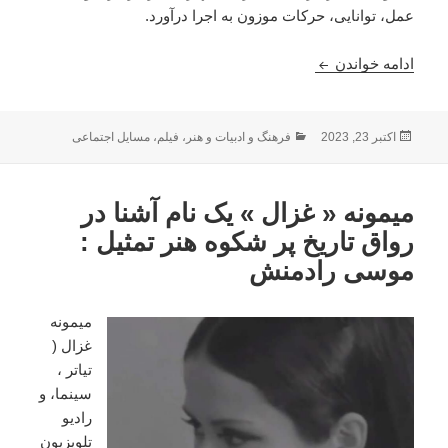
عمل، توانایی، حرکات موزون به اجرا درآورد.
هنر پیشه_ شخصیت دوم « عزیز فروغ »: موسی رادمن
ادامه خواندن
ارسال
دسته‌ها
اکتبر 23, 2023
فرهنگ و ادبیات و هنر
،
فیلم
،
مسایل اجتماعی
شده
در
میمونه « غزال » یک نام آشنا در
رواق تاریخ پر شکوه هنر تمثیل :
موسی رادمنش
میمونه
غزال (
تیاتر ،
سینما، و
رادیو
تلویزیون