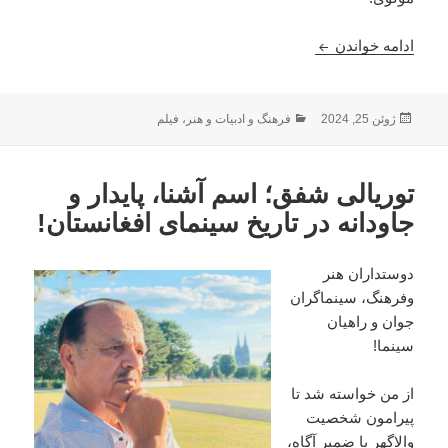
شاد روان استاد توریالی شفق یک نام معروف، پایدار و
ادامه خواندن
ارسال
دسته‌ها
ژوئن 25, 2024
فرهنگ و ادبیات و هنر
،
فیلم
شده
در
توریالی شفق؛ اسم آشنا، پایدار و
جاودانه در تاریخ سینمای افغانستان!
دوستداران هنر
وفرهنگ، سینماگران
جوان و راهیان
سینما!
از من خواسته شد تا
پیرامون شخصیت
والاگهر با ضمیر آگاه،