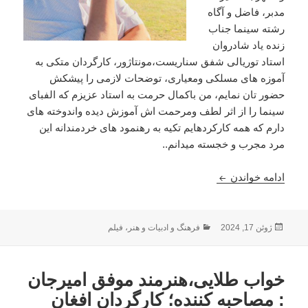
مدبر، فاضل و آگاه
رشته سینما جناب
زنده یاد شادروان
استاد توریالی شفق سناریست،مونتاژور، کارگردان متکی به
آموزه های مسلکی ومعیاری، توضحات لازمی را پیشکش
حضور تان نمایم، من باکمال حرمت به استاد عزیزم که الفبای
سینما را از اثر لطف ومرحمت اش آموزش دیده واندوخته های
دارم که همه کارکردهایم تکیه به رهنمود های خردمندانه این
مرد مجرب و خجسته میدانم..
توریالی شفق؛ اسم آشنا، پایدار و جاودانه در تاریخ سین
ادامه خواندن
ارسال
دسته‌ها
ژوئن 17, 2024
فرهنگ و ادبیات و هنر
،
فیلم
شده
در
خواب طلایی،هنرمند موفق امیرجان
: مصاحبه کننده؛ کارگردان افغان