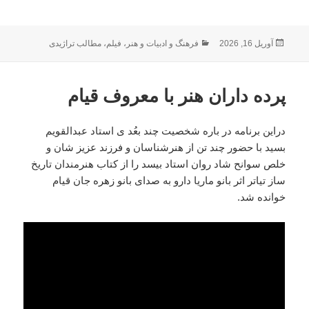
ارسال
دسته‌ها
آوریل 16, 2026
فرهنگ و ادبیات و هنر
،
فیلم
،
مطالب تراژیدی
شده
در
پرده داران هنر با معروف قیام
دراین برنامه در باره شخصیت چند بعُد ی استاد عبدالقویم
بسید با حضور چند تن از هنرشناسان و فرزند عزیز شان و
خلص سوانح شاد روان استاد بیسد را از کتاب هنرمندان تاریخ
ساز تیاتر اثر بانو ماریا دارو به صدای بانو زهره جان قیام
خوانده شد.