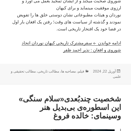
شوروی صحبت میکند و از ایشان تمجید بعمل می اورد و
ارزوی موفقیت مینماید و برای کیهان
نوردان و هیئات مطبوعاتی نشان دوستی خلق ها را تفویض
نمودند و گذشته از سیاست های وقت؛ رفتن یک افغان بار اول
در فضا خود یک افتخار تاریخی است.
ادامه خواندن
سفرمشترک تاریخی کیهان نوردان اتحاد
شوروی و افغان : نذیر احمد ظفر
ارسال
دسته‌ها
آوریل 22, 2024
فیلم
،
مصاحبه ها
،
مطالب تاریخی
،
مطالب تحقیقی و
شده
علمی
در
شخصیت چند‌بُعدی«سلام سنگی»
این اسطوره‌ی بی‌بدیل هنر
وسینمای: خالده فروغ
ا