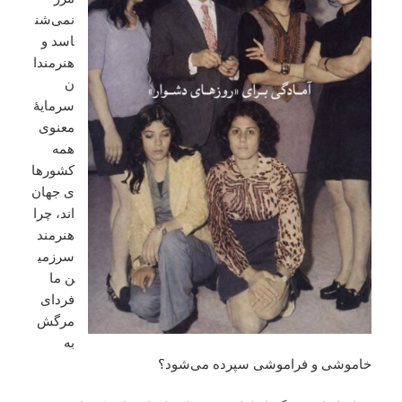
نمی‌شن
اسد و
هنرمندا
ن
سرمایۀ
معنوی
همه
کشورها
ی جهان
اند، چرا
هنرمند
سرزمی
ن ما
فردای
مرگش
به
خاموشی و فراموشی سپرده می‌شود؟