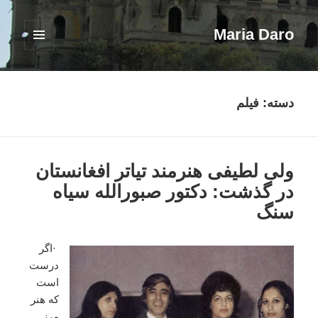
Maria Daro
فهرست
و
ابزارک‌ها
دسته:
فیلم
ولی لطیفی هنرمند تیاتر افغانستان
در گذشت: دکتور صبورالله سیاه
سنگ
·اگر
درست
است
که هنر
مرز