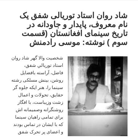
شاد روان استاد توریالی شفق یک
نام معروف، پایدار و جاودانه در
تاریخ سینمای افغانستان (قسمت
سوم ) نوشته: موسی رادمنش
شخصیت والا گهر شاد روان
استاد توريالي شفق،
فاضل، آراسته بافضایل
روشن، بینش مسلکی رشته
سینما را، هنر ایکه جلوه گر
حقایق، تحولات و اعمال
زشت وزیباست، با افگار
روشنگرانه وصمیمانه اش
برای تمامی راهیان سینما
که با ایشان در تماس بودند
و اعضای پر تحرک شفق