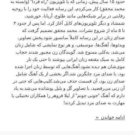
حدود ۱۵ سال پیش، زمانی که با تلویزیون “راه فردا” (وابسته به
محمد محقق) کار می‌کردم، این رسانه فعالیت خود را با روحیه
رقابتی در برابر شبکه‌هایی مانند طلوع، آریانا، خورشید،
شمشاد و دیگر تلویزیون‌های کابل آغاز کرد. اما پس از حدود ۳
تا ۵ ماه از شروع نشرات، محمد محقق تصمیم گرفت که
صدای زنان در این رسانه کاملاً سانسور شود.پخش تصاویر،
ویدئوها، آهنگ‌ها، موسیقی، و هر نوع نمایشی که شامل زنان
می‌شد، به‌کلی ممنوع شد. گویندگان زن مجبور شدند حجاب
کامل به سبک مقنعه زنان ایرانی بپوشند تا حتی یک تار
موی‌شان هم دیده نشود.آهنگ‌هایی که توسط زنان اجرا شده
بود، با صدای مرد جایگزین شد.اگر بخشی از یک آهنگ شامل
صدای زن بود، آن قسمت حذف می‌شد.کلیپ‌هایی که حتی در
آن زنی می‌رقصید، با تصاویر گل و بلبل پوشانده می‌شد.به یاد
دارم که آهنگ “جونی جونم” از لیلا فروهر را همکاران تخنیکی با
مهارت به صدای مرد تبدیل کردند!
نظری در مورد« نستو نادری» نوشته دکتور ملک ستیز
ادامه خواندن