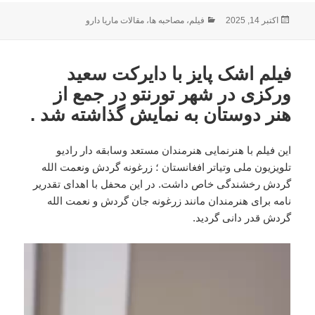
ارسال
دسته‌ها
اکتبر 14, 2025
فیلم
،
مصاحبه ها
،
مقالات ماریا دارو
شده
در
فیلم اشک پایز با دایرکت سعید
ورکزی در شهر تورنتو در جمع از
هنر دوستان به نمایش گذاشته شد .
این فیلم با هنرنمایی هنرمندان مستعد وسابقه دار رادیو
تلویزیون ملی وتیاتر افغانستان ؛ زرغونه گردش ونعمت الله
گردش رخشندگی خاص داشت. در این محفل با اهدای تقدریر
نامه برای هنرمندان مانند زرغونه جان گردش و نعمت الله
گردش قدر دانی گردید.