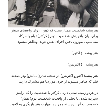
هنرپیشه شخصیت ممتاز یست که ذهن ، روان واعضای بدنش
برای بیان وافرینش شخصیت دوم ( کرکتر) توام با حرکات
متناسب ، موزون ،حین اجرای نقش هویدا وظاهر میشود.
هنر پیشه_ ( اکتور)
هنرپیشه _ ( اکتریس)
هنر پیشه( اکتورو اکتریس) در صحنه تیاتر( نمایش) ودر صحنه
فلم که ظاهر میشوند از خود، مواردبا هم مشترک دارند.
در هردو زمینه سعی دارد ، کرکتر یا شخصیت را كه برایش
سپرده شده، با تحلیل از واقعیت شخصیت دوم( نقش)
خصوصیات آنرا برجسته همراه با مهارت هنر بازیگری وخلاقیت