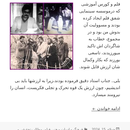
فلم و کورس آموزشی
که درموسسه سینمایی
شفق فلم ایجاد کرده
بودند و مسوولیت آن
بدوش من بود و در
مجموع، خطاب به
شاگردان اش تاکید
میورزیدند، تاسعی
بورزند که بکار وکمال
شان ارزش قایل شوند.
بلی.. جناب استاد دقیق فرموده بودند،زیرا به ارزشها باید بی
اندیشیم، چون ارزش یک قوه تحرک و تجلی فکریست، انسان را
نیرومند میسازد.
شاد روان استاد توریالی شفق یک نام معروف، پایدار 
ادامه خواندن
ارسال
دسته‌ها
جولای 15, 2024
فرهنگ و ادبیات و هنر
،
فیلم
،
مطالب تحقیقی و