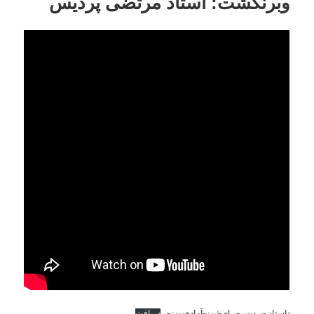
وبرنگشت: استاد مرتضی پردیس
داستان-پردیس-برای-ثبت-آمادهست-
دریافت