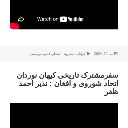
ارسال
دسته‌ها
می 12, 2024
جوانان
،
شعرونه - اشعار
،
فیلم
،
موسیقی
شده
در
سفرمشترک تاریخی کیهان نوردان
اتحاد شوروی و افغان : نذیر احمد
ظفر