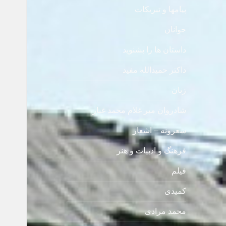
پیامها و تبریکات
جوانان
داستان ها را بشنوید
داکتر حمیدالله مفید
زنان
شادروان میر غلام محمد غبار
شعرونه – اشعار
فرهنگ و ادبیات و هنر
فیلم
کمیدی
محمد مرادی