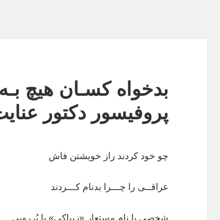
بدخواه کسـان هیچ بـه
پروفیسور دکتور عنایت
چو خود کردند راز خویشتن فاش
عراقــی را چـــرا بدنام کـــردند
شخصی با نام مستعار «زیباکی» با پُررویی