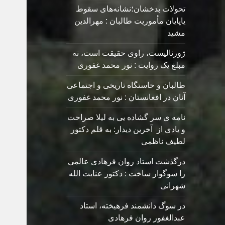
تحولات بدخشان؛نشانه‌های سقوط
یاپایان مأموریت طالبان : مهرالدین
مشید
ژورنالیست، راوی حقیقت است، نه
مبلغ یک روایت : نور محمد غفوری
طالبان و خاستگاه تاریخی و اجتماعی
آنان در افغانستان : نور محمد غفوری
نامه ی سر گشاده يی به ليلا صراحت
و یادی از آخرین دیدار: به قلم دکتور
لطیف ناظمی
درگذشت استاد روان فرهادی عالمی
را سوگوار ساخت : دکتور عنایت الله
شهرانی
در سوگ دانشمند فرهیخته، استاد
عبدالغفور روان فرهادی