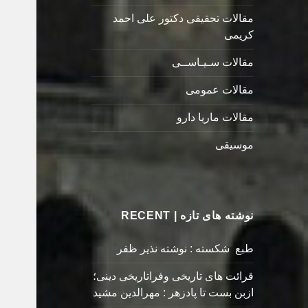
مقالات تحقیقی دکتور علی احمد
کریمی
مقالات سـیـاســی
مقالات عمومی
مقالات ماریا دارو
موسیقی
نوشته های تازه | RECENT
طبع شکسته : نوشته نذیر ظفر
قرائت های تاریخی وفراتاریخی دینی؛
ازبن بست تا پادزهر : مهرالدین مشید