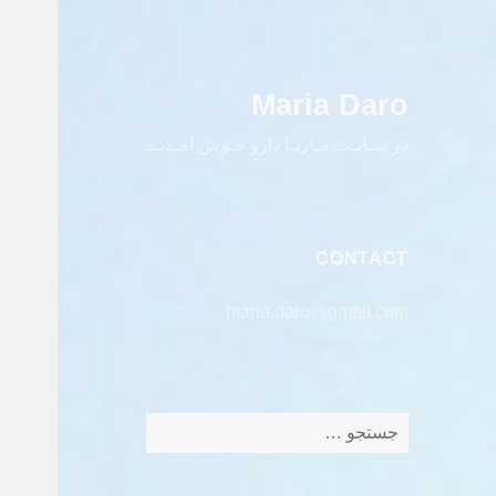
Maria Daro
در سـایـت مـاریـا دارو خـوش آمـدیـد
CONTACT
maria.daro@gmail.com
جستجو
برای: