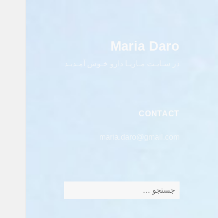
Maria Daro
در سـایـت مـاریـا دارو خـوش آمـدیـد
CONTACT
maria.daro@gmail.com
جستجو
برای: