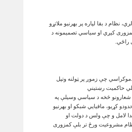
نظام د بقا لپاره پر بهرنیو ملاتړو
مزوری کېږي او سیاسي تصمیمونه د
ې راځي.
دموکراسي چې زموږ پر ټولنه وتپل
ملي حاکمیت رښتیني
 شعارونو څخه د سیاسي وسیلې په
ودو کړیو، مافیایي شبکو او بهرنیو
دا لامل و چې ولس د دولت او
 نظام مشروعیت ورځ تر بلې کمزوری