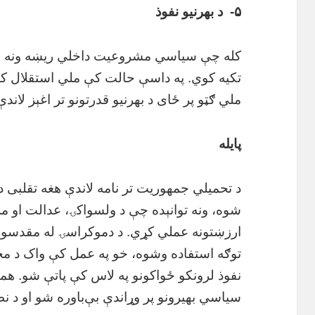
۵- د بهرنیو نفوذ
کله چې سیاسي مشروعیت داخلي ریښه ونه لري، 
تکیه کوي. په داسې حالت کې ملي استقلال ک
ملي ګټو پر ځای د بهرنیو قدرتونو تر اغېز لاند
پایله
د تحمیلي جمهوریت تر نامه لاندې هغه تقلبی 
شوه، ونه توانېده چې د ولسواکۍ، عدالت او 
ارزښتونه عملي کړي. د دموکراسۍ له مقدسو
توګه استفاده وشوه، خو په عمل کې واک د محد
نفوذ لرونکو ځواکونو په لاس کې پاتې شو. هم
سیاسي بهیرونو پر وړاندې بې‌باوره شو او د