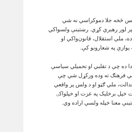
لس څخه جلا دموکراسي نه شي
پر لور رهبري کړي. رښتینې ولسواکي
ه، ملي استقلال، قانون‌واکي او
وازې په شعارونو کې.
دا ده چې د تقلبي او تحمیلي سیاسي
ي فرهنګ ته وده ورکړل شي چې
دالت، ملي ګټو او د ولس پر واقعي
 خپل برخلیک په عزت او خپلواکۍ
نې معنا خپله ولسي اراده وي.