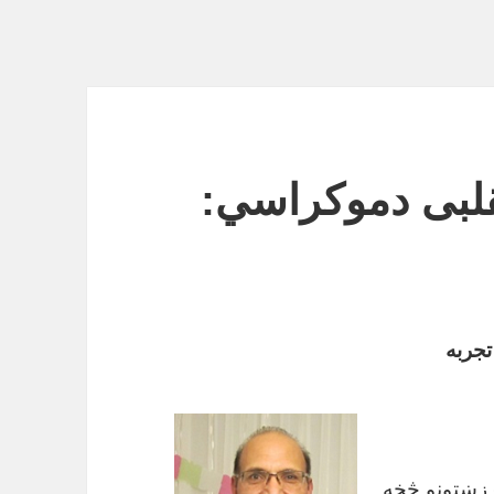
لبی دموکراسي:
تجربه
زښتونو څخه