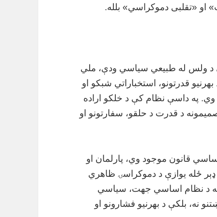
 او «تقلبی دموکراسي» بلله.
 د ولس له طبیعي سیاسي ودې، ملي
 بهرنیو قدرتونو، استخباراتي شبکو او
وي. په داسې نظام کې د خلکو اراده
میمونه د قدرت د حلقو، سفارتونو او
اسي قانون موجود وي، پارلمان او
ډېر ځله یوازې د دموکراسۍ ظاهري
که د نظام اساسي جهت، سیاسي
نو نه، بلکې د بهرنیو فشارونو او