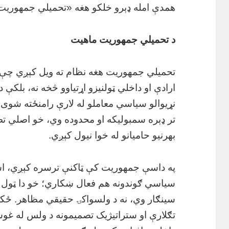
همدې امله ډېرو خلکو هغه «تحمیلي جمهوریت»
د تحمیلي جمهوریت ماهیت
تحمیلي جمهوریت هغه نظام ته ویل کېږي چې
ارادې او داخلي ټولنیزو اړتیاوو څخه نه، بلکې د
نړیوالو سیاسي معاملو له لارې رامنځته شوی 
تر ډېره سمبولیکه او محدوده وي، خو اصلي تص
بهرنیو حامیانو له خوا نیول کېږي.
په داسې جمهوریت کې ټاکنې ترسره کېږي، اس
سیاسي ګوندونه هم فعال ښکاري؛ خو دا ټول 
سینګار وي، نه د ولسواکۍ حقیقي مظاهر. ځ
تګلارې او ستراتیژیک تصمیمونه د ولس له غوښت