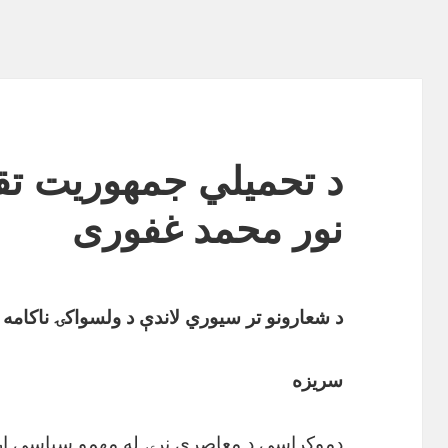
د تحمیلي جمهوریت تق
نور محمد غفوری
د شعارونو تر سیوري لاندې د ولسواکۍ ناکامه 
سریزه
دموکراسي د معاصرې نړۍ له مهمو سیاسي ار