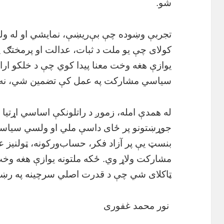
شو.
تجربې وښوده چې بې‌ریښې، نمایشي او له و
کولای چې یو ملت د ثبات، عدالت او پرمختګ 
یوازې هغه وخت معنا پیدا کوي چې د خلکو اراد
سیاسي مشارکت په عمل کې تضمین شي، نه ی
له همدې امله، زموږ د راتلونکې اساسي اړتیا 
جوړښتونو پر ځای داسې ملي او ولسي سیاس
بنسټ یې پر آزاد فکر، حساب‌ورکونه، ټولنیز ع
مشارکت ولاړ وي. ځکه ملتونه یوازې هغه وخت
ټاکلای شي چې د قدرت اصلي سرچینه په رښتی
نور محمد غفوری