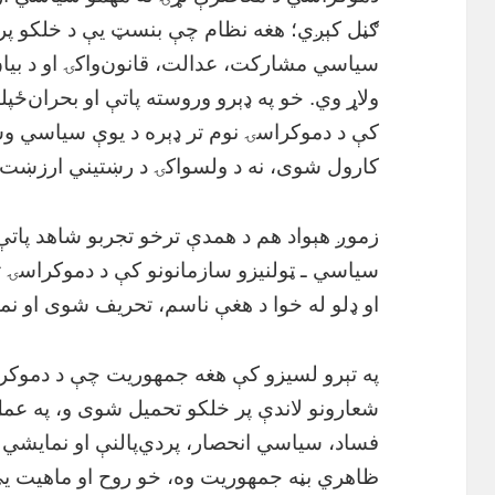
ګڼل کېږي؛ هغه نظام چې بنسټ یې د خلکو پر 
سیاسي مشارکت، عدالت، قانون‌واکۍ او د بیان 
ولاړ وي. خو په ډېرو وروسته پاتې او بحران‌ځپلو
کې د دموکراسۍ نوم تر ډېره د یوې سیاسي وس
کارول شوی، نه د ولسواکۍ د رښتیني ارزښت پ
زموږ هېواد هم د همدې ترخو تجربو شاهد پات
سیاسي ـ ټولنیزو سازمانونو کې د دموکراسۍ تر
او ډلو له خوا د هغې ناسم، تحریف شوی او ن
په تېرو لسیزو کې هغه جمهوریت چې د دموکرا
شعارونو لاندې پر خلکو تحمیل شوی و، په عم
فساد، سیاسي انحصار، پردي‌پالنې او نمایشي
ظاهري بڼه جمهوریت وه، خو روح او ماهیت یې