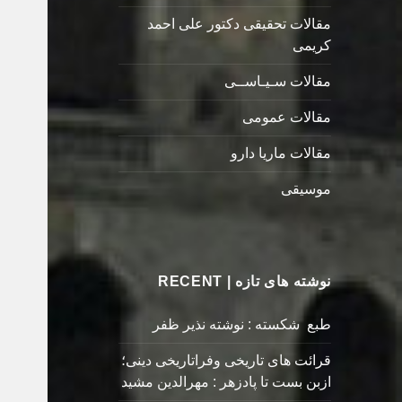
مقالات تحقیقی دکتور علی احمد
کریمی
مقالات سـیـاســی
مقالات عمومی
مقالات ماریا دارو
موسیقی
نوشته های تازه | RECENT
طبع شکسته : نوشته نذیر ظفر
قرائت های تاریخی وفراتاریخی دینی؛
ازبن بست تا پادزهر : مهرالدین مشید