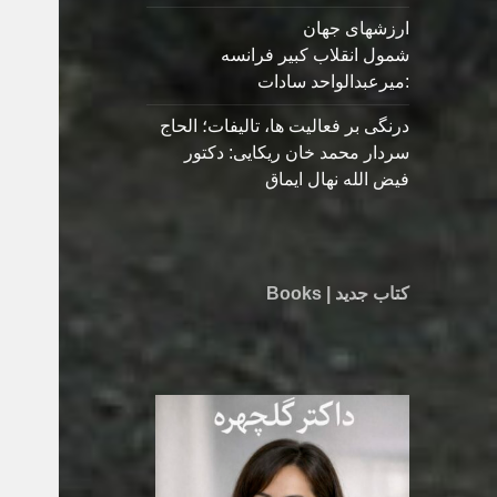
ارزشهای جهان
شمول انقلاب کبیر فرانسه
:میرعبدالواحد سادات
درنگی بر فعالیت ها، تالیفات؛ الحاج
سردار محمد خان ریکایی: دکتور
فیض الله نهال ایماق
کتاب جدید | Books