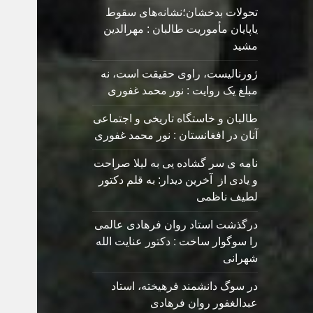
تحولات بدخشان؛نشانه‌های سقوط
یاپایان مأموریت طالبان : مهرالدین
مشید
ژورنالیست، راوی حقیقت است، نه
مبلغ یک روایت : نور محمد غفوری
طالبان و خاستگاه تاریخی و اجتماعی
آنان در افغانستان : نور محمد غفوری
نامه ی سر گشاده يی به ليلا صراحت
و یادی از آخرین دیدار: به قلم دکتور
لطیف ناظمی
درگذشت استاد روان فرهادی عالمی
را سوگوار ساخت : دکتور عنایت الله
شهرانی
در سوگ دانشمند فرهیخته، استاد
عبدالغفور روان فرهادی