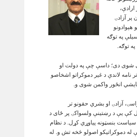
ارادې،
پر آزادۍ
 هېوادونو
یلې په توګه
ه توګه.
ې شوی دی؛ داسې چې په دولت او
 نامه لاندې د غیر دموکراتو اشخاصو
مایشي انځور واکمن شوی و.
سۍ، آزادۍ او بشري حقونو تر
ل کې یې د رښتینې ولسواکۍ پر ځای د
 سیاست بنسټونه پیاوړي کړل. د نظام
 له دموکراتیکو اصولو څخه تش و. له