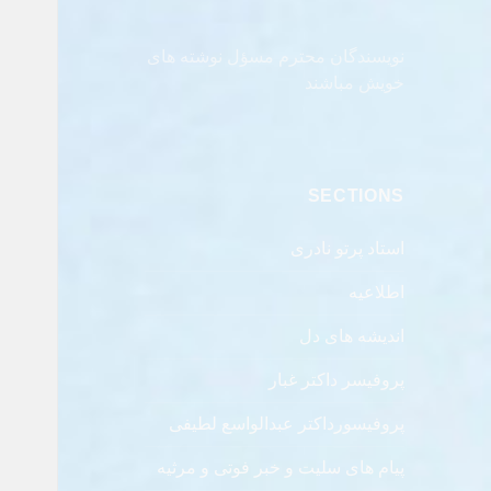
نویسندگان محترم مسؤل نوشته های
خویش مباشند
SECTIONS
استاد پرتو نادری
اطلاعیه
اندیشه های دل
پروفیسر داکتر غبار
پروفیسورداکتر عبدالواسع لطیفی
پیام های سلیت و خبر فوتی و مرثیه