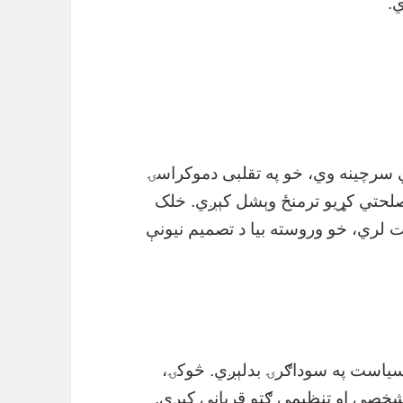
ي.
سرچینه وي، خو په تقلبی دموکراسۍ
لحتي کړیو ترمنځ وېشل کېږي. خلک
 لري، خو وروسته بیا د تصمیم نیونې
یاست په سوداګرۍ بدلېږي. څوکۍ،
د شخصي او تنظیمي ګټو قرباني کېږي.