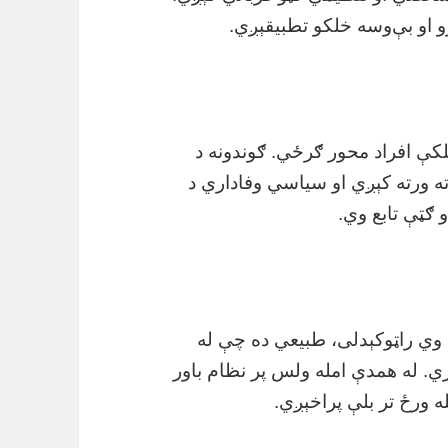
و او بې‌وسه خلکو تطبیقېږي.
کې افراد محور ګرځي. ګوندونه د
 ورته کېږي او سیاسي وفاداري د
 ګټې تابع وي.
 وي راټوکېدلی، طبیعي ده چې له
ي. له همدې امله ولس پر نظام باور
ه ورځ تر بلې پراخېږي.