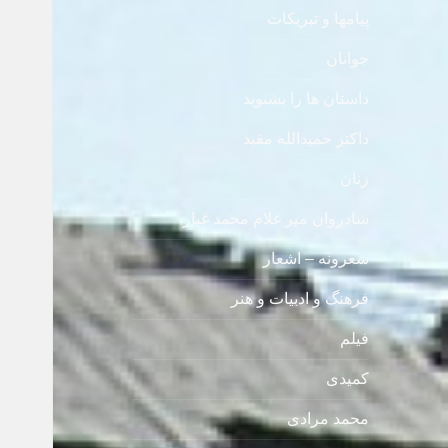
پیامها و تبریکات
جوانان
داستان ها را بشنوید
داکتر حمیدالله مفید
زنان
شادروان میر غلام محمد غبار
شعرونه – اشعار
فرهنگ و ادبیات و هنر
فیلم
کمیدی
محمد مرادی