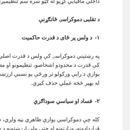
داخلي مافیایي کړیو له ګټو سره سم تنظیمېږ
د تقلبی دموکراسۍ ځانګړنې
۱- د ولس پر ځای د قدرت حاکمیت
په رښتینې دموکراسۍ کې ولس د قدرت اصلي 
کې قدرت د محدودو اشخاصو، تنظیمونو او مص
یوازې د رایې ورکولو تر ورځې یو نسبي ارزښت
له بهیر څخه عملي حذف کېږي.
۲- فساد او سیاسي سوداګري
کله چې دموکراسي یوازې ظاهري بڼه ولري، س
قراردادونه، وزارتونه او حتی ملي ارزښتونه 