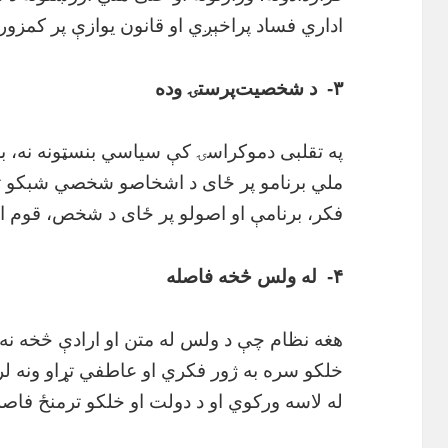
اداري فساد پراخېږي او قانون یوازې پر کمزور
۳- د شخصیت‌پرستۍ وده
په تقلبی دموکراسۍ کې سیاسي بنسټونه نه، بل
ملي برنامو پر ځای د اشخاصو شخصي شبکو ته
فکر، برنامې او اصولو پر ځای د شخص، قوم او
۴- له ولس څخه فاصله
هغه نظام چې د ولس له متن او ارادې څخه نه
خلکو سره به ژور فکري او عاطفي تړاو ونه لر
له لاسه ورکوي او د دولت او خلکو ترمنځ فاصل