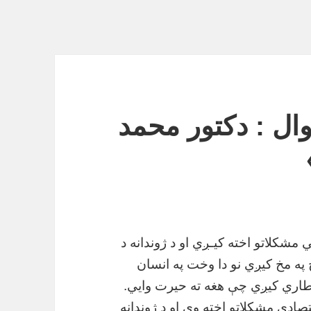
وال : دکتور محمد
مشکلاتو اخته کیـږي او د ژوندانه د
په مخ کیږي نو دا وخت په انسان
طاري کیږي چې هغه ته حیرت وایي.
تصادي مشکلاتو اخته وي او د ژوندانه