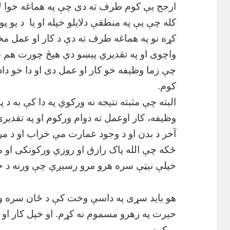
ارجح یې کوم طرف ته دی چې په هماغه خوا 
کله چې یې په منطقې دلایلو خپله او یا
د یو پ
کړه نو په هماغه طرف ته دې د کار او عمل مخ
واچوی او په تقدیري پیښو دې هیڅ چورت هم ن
چې زما وظیفه خو کار او عمل دی او دا خو دا
کوم.
البته چې مثبته نتیجه نه ورکوي په دا کې به 
وظیفه، کار اوعمل ته دوام ورکوم او په تقدیر
آخر د بدن او د وجود عمارت مې خراب او د م
ځکه چې الله پاک رازق او روزي ورکونکی او
خپلې نیټې سره هرو مرو رسیږي چې ورنه د 
هو باید سړی په داسې وخت کې د ځان سره وو
حیرت په زهرو مسموم نه کړم. او خپل کار او 
ورکوم.