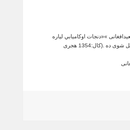
یدافغانی »
«دنجات اوکامیابي لیاره
! » دکتاب څخه اخستل شوی ده .(کال:1354 هجری
انی