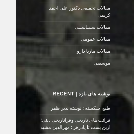
مقالات تحقیقی دکتور علی احمد
کریمی
مقالات سـیـاســی
مقالات عمومی
مقالات ماریا دارو
موسیقی
نوشته های تازه | RECENT
طبع شکسته : نوشته نذیر ظفر
قرائت های تاریخی وفراتاریخی دینی؛
ازبن بست تا پادزهر : مهرالدین مشید