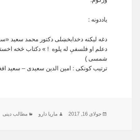
یاددونه :
دغه لیکنه دخدابخښلی دکتور محمد سعید «سع
دعلم او فلسفې له پلوه
شمسی )
ترتیب کونکی : امین الدین سعیدی – سعید افغ
ارسال
نویسنده
دسته‌ها
جولای 16, 2017
ماریا دارو
مطالب دینی
شده
در