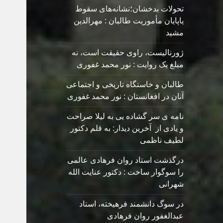
تحولات بدخشان؛نشانه‌های سقوط
یاپایان مأموریت طالبان : مهرالدین
مشید
ژورنالیست، راوی حقیقت است، نه
مبلغ یک روایت : نور محمد غفوری
طالبان و خاستگاه تاریخی و اجتماعی
آنان در افغانستان : نور محمد غفوری
نامه ی سر گشاده يی به ليلا صراحت
و یادی از آخرین دیدار: به قلم دکتور
لطیف ناظمی
درگذشت استاد روان فرهادی عالمی
را سوگوار ساخت : دکتور عنایت الله
شهرانی
در سوگ دانشمند فرهیخته، استاد
عبدالغفور روان فرهادی