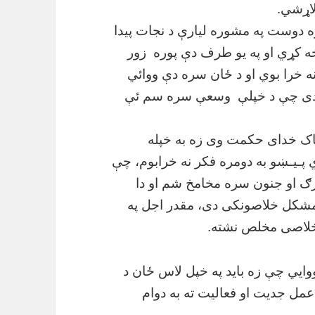
لاړشي.
وه دوست په مشوره لیارې د نجات پیدا
ه کړي او په یو طرف دې پوره
زور
ه خرا بوي او د ځان سره دې ووائي
دی چې د خپلې
وسعې سره سم ئې
د پاک خدای حکمت وی زه به خپله
ي پـیـښو به دومره فکر نه خرابوم، چې
رګ او جنون سره مخامخ شم او دا
 مشکل خلاصونکی دی، مقدر اجل په
خلاصی مخلص نشته.
ایي چې زه باید په خپل لاس ځان د
عمل جدیت او فعالیت ته به دوام