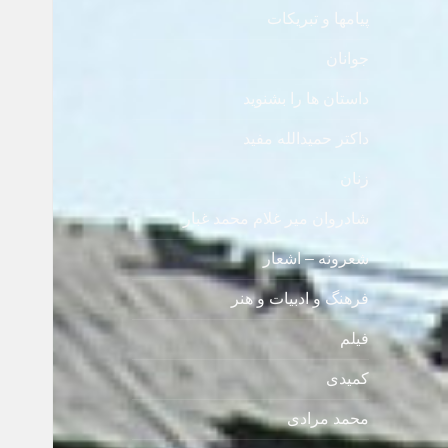
پیامها و تبریکات
جوانان
داستان ها را بشنوید
داکتر حمیدالله مفید
زنان
شادروان میر غلام محمد غبار
شعرونه – اشعار
فرهنگ و ادبیات و هنر
فیلم
کمیدی
محمد مرادی