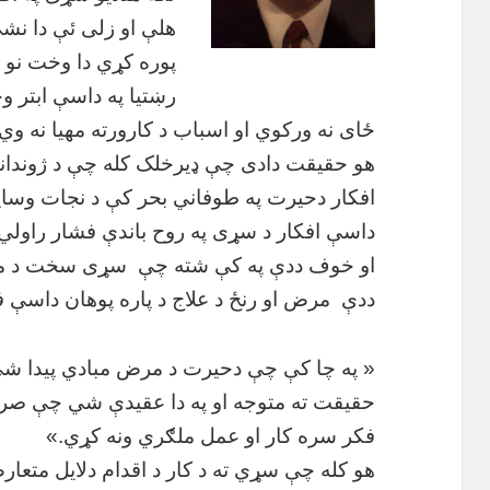
هلې او زلی ئې دا ن
پوره کړي دا وخت نو
رښتیا په داسې ابتر
ځای نه ورکوي او اسباب د کارورته مهیا نه وي.
هو حقیقت دادی چې ډیرخلک کله چې د ژوندانه
افکار دحیرت په طوفاني بحر کې د نجات وسای
داسې افکار د سړی په روح باندې فشار راولي ا
او خوف ددې په کې شته چې
سړی سخت د مر
ددې
مرض او رنځ د علاج د پاره پوهان داسې ف
« په چا کې چې دحیرت د مرض مبادي پیدا شي ه
حقیقت ته متوجه او په دا عقیدې شي چې صرف 
فکر سره کار او عمل ملګري ونه کړي.»
هو کله چې سړي ته د کار د اقدام دلایل مت