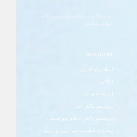
نویسندگان محترم مسؤل نوشته های
خویش مباشند
SECTIONS
استاد پرتو نادری
اطلاعیه
اندیشه های دل
پروفیسر داکتر غبار
پروفیسورداکتر عبدالواسع لطیفی
پیام های سلیت و خبر فوتی و مرثیه