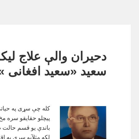
دحیران والې علاج لیک
سعید «سعید افغانی »
کله چې سړی په حیاتي 
پیچلو حقایقو سره مخ 
باندې یو قسم حالت 
لکه مثلآیو سړی په اق