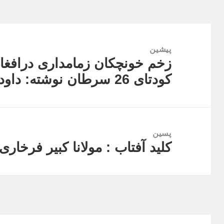
راهبری
نوشته
پیشین
زخم خونچکان زمامداری درافغانس
نوشته
کودتای 26 سرطان نوشته: داودسیاووش
قبلی:
پسین
کلید آفتاب : مولانا کبیر فرخاری
نوشته
بعدی: