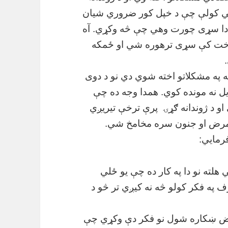
شي کولې چې د خپل کور ضروري شیان
 دا سړی چورت وهي چې څه وکړي. آه
 وخت کې سړی ترهوره شي او ځمکه
 په مشکلاتو اخته شوي دي نو د دوی
ل نه مونده کوي. همدا وجه ده چې
و د ژوندانه ګړۍ
پرې ترخې تیریږي
ض او جنون سره مخامخ شي.
رمایي:
لته نو دا په کار ده چې یو ځلي
په فکر کولو څه نه کیږي تر څو د
عارض ښکاره شول نو فکر دې وکړي چې