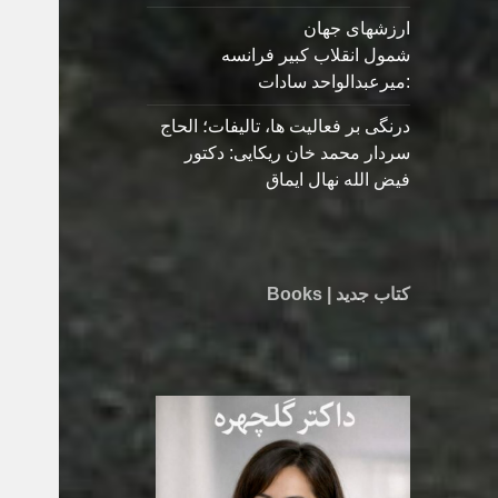
ارزشهای جهان
شمول انقلاب کبیر فرانسه
:میرعبدالواحد سادات
درنگی بر فعالیت ها، تالیفات؛ الحاج
سردار محمد خان ریکایی: دکتور
فیض الله نهال ایماق
کتاب جدید | Books