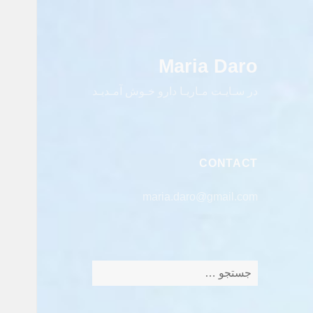
Maria Daro
در سـایـت مـاریـا دارو خـوش آمـدیـد
CONTACT
maria.daro@gmail.com
جستجو
برای: