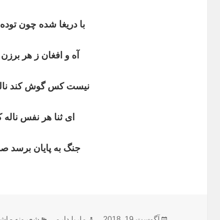
با دریغا شده چون توده
آه و افغان ز هر برزن
نیست کس گوش کند ناله
ای ثنا هر نفس ناله ک
جنگ به پایان برسد صلح‌
ارسال
نویسنده
دسته‌ها
آگوست 19, 2018
ماریا دارو
شعرونه - اش