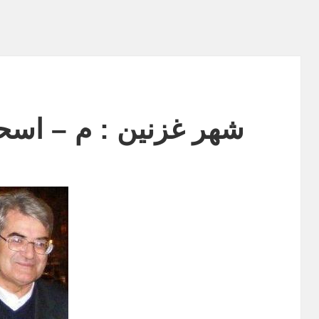
شهر غزنین : م – اسحا