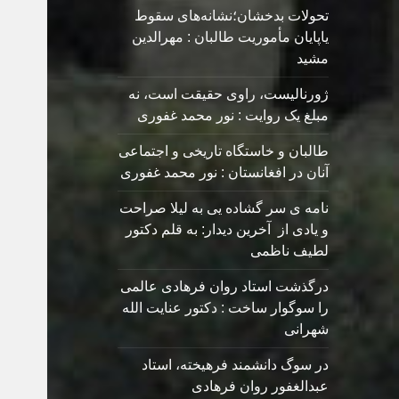
تحولات بدخشان؛نشانه‌های سقوط
یاپایان مأموریت طالبان : مهرالدین
مشید
ژورنالیست، راوی حقیقت است، نه
مبلغ یک روایت : نور محمد غفوری
طالبان و خاستگاه تاریخی و اجتماعی
آنان در افغانستان : نور محمد غفوری
نامه ی سر گشاده يی به ليلا صراحت
و یادی از آخرین دیدار: به قلم دکتور
لطیف ناظمی
درگذشت استاد روان فرهادی عالمی
را سوگوار ساخت : دکتور عنایت الله
شهرانی
در سوگ دانشمند فرهیخته، استاد
عبدالغفور روان فرهادی