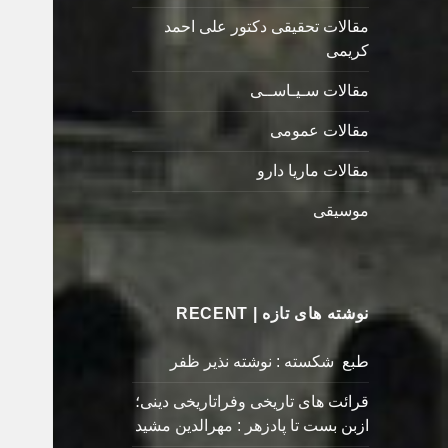
مقالات تحقیقی دکتور علی احمد
کریمی
مقالات سـیـاســی
مقالات عمومی
مقالات ماریا دارو
موسیقی
نوشته های تازه | RECENT
طبع شکسته : نوشته نذیر ظفر
قرائت های تاریخی وفراتاریخی دینی؛
ازبن بست تا پادزهر : مهرالدین مشید