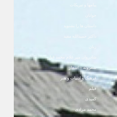
پیامها و تبریکات
جوانان
داستان ها را بشنوید
داکتر حمیدالله مفید
زنان
شادروان میر غلام محمد غبار
شعرونه – اشعار
فرهنگ و ادبیات و هنر
فیلم
کمیدی
محمد مرادی