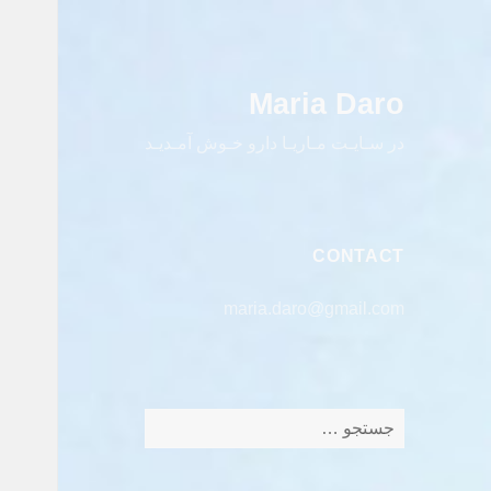
Maria Daro
در سـایـت مـاریـا دارو خـوش آمـدیـد
CONTACT
maria.daro@gmail.com
جستجو
برای: