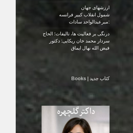
ارزشهای جهان
شمول انقلاب کبیر فرانسه
:میرعبدالواحد سادات
درنگی بر فعالیت ها، تالیفات؛ الحاج
سردار محمد خان ریکایی: دکتور
فیض الله نهال ایماق
کتاب جدید | Books