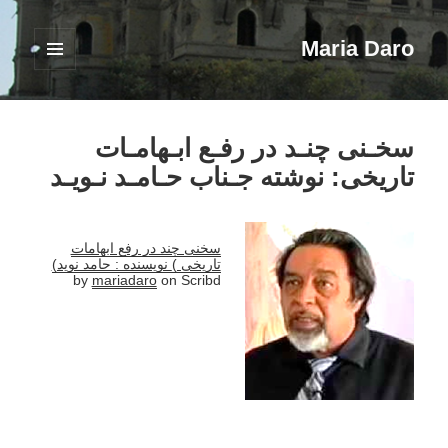
Maria Daro
فهرست
و
ابزارک‌ها
سخـنی چنـد در رفـع ابـهامـات
تاریخی: نوشته جـناب حـامـد نـویـد
‎⁨سخنی چند در رفع ابهامات
تاریخی )⁩ نویسنده : حامد نوید)
by
mariadaro
on Scribd