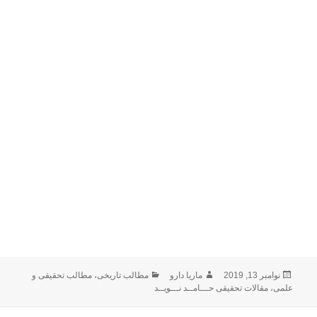
ارسال
نویسنده
دسته‌ها
نوامبر 13, 2019
ماریا دارو
مطالب تاریخی
،
مطالب تحقیقی و
شده
علمی
،
مقالات تحقیقی حـــامــد نـــویــد
در
اهبری