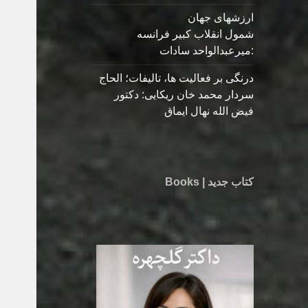
ارزشهای جهان
شمول انقلاب کبیر فرانسه
:میرعبدالواحد سادات
درنگی بر فعالیت ها، تالیفات؛ الحاج
سردار محمد خان ریکایی: دکتور
فیض الله نهال ایماق
کتاب جدید | Books