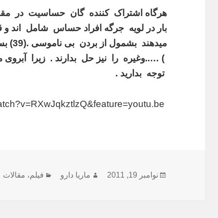
هرگاه اشتراک کننده گان حساسیت در مقاب
بار در لویه جرگه افراد حساس شامل اند و 
میدهند
) …..وغیره را نیز حل بدارند . زیرا آبروی 
توجه بدارید .
http://www.youtube.com/watch?v=RXwJqkztlzQ&feature=youtu.be
ارسال
نویسنده
دسته‌ها
نوامبر 19, 2011
ماریا دارو
فیلم
،
مقالات 
شده
در