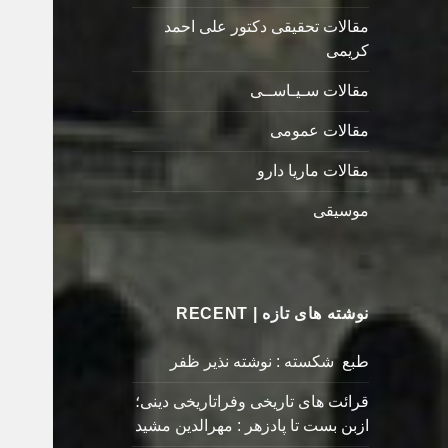
مقالات تحقیقی دکتور علی احمد
کریمی
مقالات سـیـاســی
مقالات عمومی
مقالات ماریا دارو
موسیقی
نوشته های تازه | RECENT
طبع شکسته : نوشته نذیر ظفر
قرائت های تاریخی وفراتاریخی دینی؛
ازبن بست تا پادزهر : مهرالدین مشید