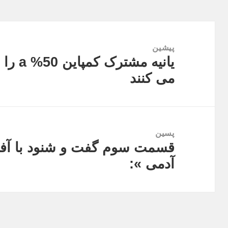
راهبری
نوشته
پیشین
یانیه م
نوشته
می کنند
قبلی:
پسین
قسمت سوم گفت و شنود با آفر
نوشته
آدمی »:
بعدی: