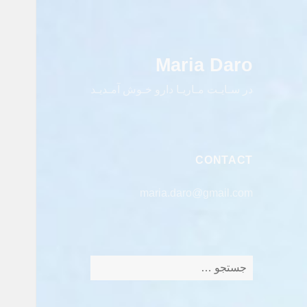
Maria Daro
در سـایـت مـاریـا دارو خـوش آمـدیـد
CONTACT
maria.daro@gmail.com
جستجو
برای: