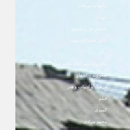
پیامها و تبریکات
جوانان
داستان ها را بشنوید
داکتر حمیدالله مفید
زنان
شادروان میر غلام محمد غبار
شعرونه – اشعار
فرهنگ و ادبیات و هنر
فیلم
کمیدی
محمد مرادی