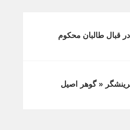
شترک کمپاین 50% a را در قبال طالبان محکوم
ینشگر « گوهر اصیل