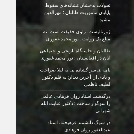
تحولات بدخشان؛نشانه‌های سقوط
یاپایان مأموریت طالبان : مهرالدین
مشید
ژورنالیست، راوی حقیقت است، نه
مبلغ یک روایت : نور محمد غفوری
طالبان و خاستگاه تاریخی و اجتماعی
آنان در افغانستان : نور محمد غفوری
نامه ی سر گشاده يی به ليلا صراحت
و یادی از آخرین دیدار: به قلم دکتور
لطیف ناظمی
درگذشت استاد روان فرهادی عالمی
را سوگوار ساخت : دکتور عنایت الله
شهرانی
در سوگ دانشمند فرهیخته، استاد
عبدالغفور روان فرهادی