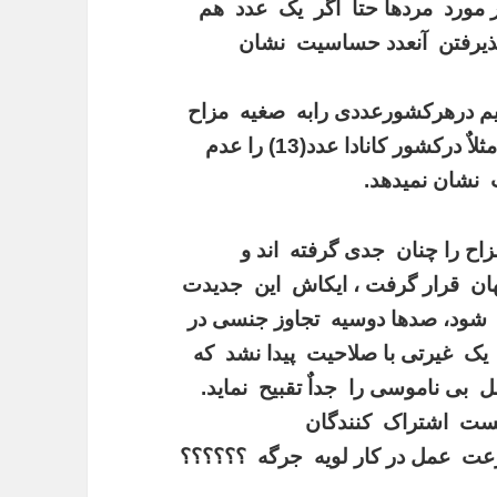
 مورد مردها حتا اگر یک عدد هم
ز پذیرفتن آنعدد حساسیت نشان
یم درهرکشورعددی رابه صغیه مزاح
ویا بخاط مسایلی کلچری شان برگذیده اند مثلاٌ درکشور کانادا عدد(13) را عدم
نشان نمیدهد.
ح را چنان جدی گرفته اند و
ان قرار گرفت ، ایکاش این جدیدت
ه شود، صدها دوسیه تجاوز جنسی در
یک غیرتی با صلاحیت پیدا نشد که
ی ناموسی را جداٌ تقبیح نماید.
ه جناب فیض زاده عدد (39) از لست اشتراک کنندگان
 عمل در کار لویه جرگه ؟؟؟؟؟؟