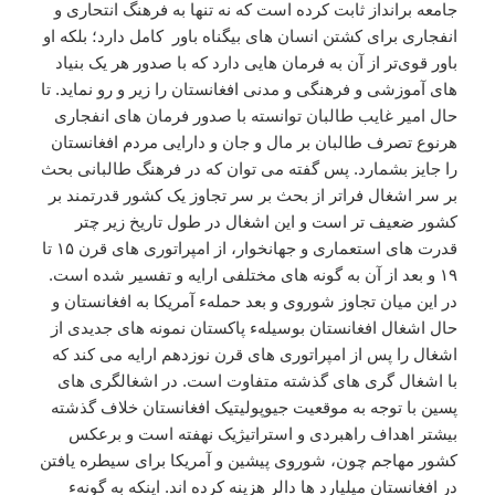
جامعه برانداز ثابت کرده است که نه تنها به فرهنگ انتحاری و
انفجاری برای کشتن انسان های بیگناه باور کامل دارد؛ بلکه او
باور قوی‌تر از آن به فرمان هایی دارد که با صدور هر یک بنیاد
های آموزشی و فرهنگی و مدنی افغانستان را زیر و رو نماید. تا
حال امیر غایب طالبان توانسته با صدور فرمان های انفجاری
هرنوع تصرف طالبان بر مال و جان و دارایی مردم افغانستان
را جایز بشمارد. پس گفته می توان که در فرهنگ طالبانی بحث
بر سر اشغال فراتر از بحث بر سر تجاوز یک کشور قدرتمند بر
کشور ضعیف تر است و این اشغال در طول تاریخ زیر چتر
قدرت های استعماری و جهانخوار، از امپراتوری های قرن ۱۵ تا
۱۹ و بعد از آن به گونه های مختلفی ارايه و تفسیر شده است.
در این میان تجاوز شوروی و بعد حملهء آمریکا به افغانستان و
حال اشغال افغانستان بوسیلهء پاکستان نمونه های جدیدی از
اشغال را پس از امپراتوری های قرن نوزدهم ارايه می کند که
با اشغال گری های گذشته متفاوت است. در اشغالگری های
پسین با توجه به موقعیت جیوپولیتیک افغانستان خلاف گذشته
بیشتر اهداف راهبردی و استراتیژیک نهفته است و برعکس
کشور مهاجم چون، شوروی پیشین و آمریکا برای سیطره یافتن
در افغانستان میلیارد ها دالر هزینه کرده اند. اینکه به گونهء