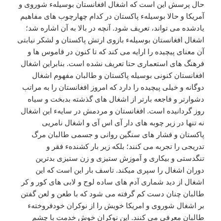
حال پرسش این است که اشغال افغانستان بوسیلهء شوروی و
آمریکا و حالا بوسیلهء پاکستان در کدام چهارچوب های مفاهیم
یادشده می تواند، تعریف شود. آنچه در بالا به آن اشاره شد؛
اشغال افغانستان بوسیلهء بازوی ارتش پاکستان و لشکر نیابتی
آن معنای پیچیده را ارایه می کند که تا کنون در قاموس ها و
فرهنگ های استعماری حتا تعریف نشده است. بنابراین اشغال
افغانستان کنونی بوسیله پاکستان و طالبان مفهوم اشغال
دوگانه و خیلی پیچیده را دارد که امروز افغانستان را به مراتب
دشوارتر و فاجعه بارتر از اشغال های گذشته بدبخت و سیاه
روز گردانیده است. افغانستان و مردمش در سایهء این اشغال
نه تنها در زیر چوبه های دار آی اس آی و اشغال نامریی
پاکستان و فشار های سنگین روانی و جسمی طالبان مرگ
تدریجی را تجربه می کنند؛ بلکه زیر بار کشندهء فقر و
تنگدستی و بیکاری و آموزش ستیزی و زن ستیزی بدترین
دوران اشغال را سپری میکند. تاسف بار این است که این
اشغال از دید شماری آدم های ساده لوح و لابی های کور و کر
طالبان چنان دست کم گرفته می شود که با طعن و لعن گفتن
بر اشغال شوروی و امریکا خویش را از نوکران خودفروختهء
طالبان معرفی می کنند. این نوکران خوش خدمت با چشم