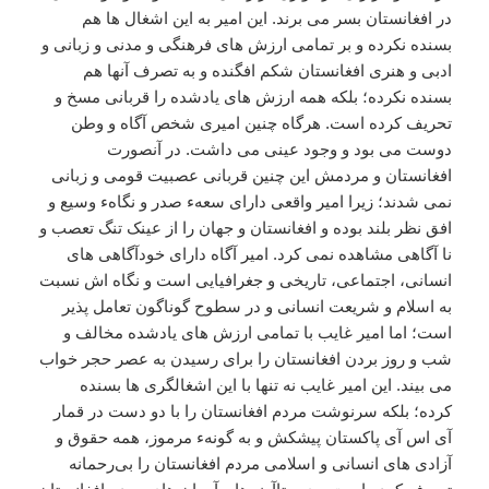
در افغانستان بسر می برند. این امیر به این اشغال ها هم
بسنده نکرده و بر تمامی ارزش های فرهنگی و مدنی و زبانی و
ادبی و هنری افغانستان شکم افگنده و به تصرف آنها هم
بسنده نکرده؛ بلکه همه ارزش های یادشده را قربانی مسخ و
تحریف کرده است. هرگاه چنین امیری شخص آگاه و وطن
دوست می بود و وجود عینی می داشت. در آنصورت
افغانستان و مردمش این چنین قربانی عصبیت قومی و زبانی
نمی شدند؛ زیرا امیر واقعی دارای سعهء صدر و نگاهء وسیع و
افق نظر بلند بوده و افغانستان و جهان را از عینک تنگ تعصب و
نا آگاهی مشاهده نمی کرد. امیر آگاه دارای خودآگاهی های
انسانی، اجتماعی، تاریخی و جغرافیایی است و نگاه اش نسبت
به اسلام و شریعت انسانی و در سطوح گوناگون تعامل پذیر
است؛ اما امیر غایب با تمامی ارزش های یادشده مخالف و
شب و روز بردن افغانستان را برای رسیدن به عصر حجر خواب
می بیند. این امیر غایب نه تنها با این اشغالگری ها بسنده
کرده؛ بلکه سرنوشت مردم افغانستان را با دو دست در قمار
آی اس آی پاکستان پیشکش و به گونهء مرموز، همه حقوق و
آزادی های انسانی و اسلامی مردم افغانستان را بی‌رحمانه