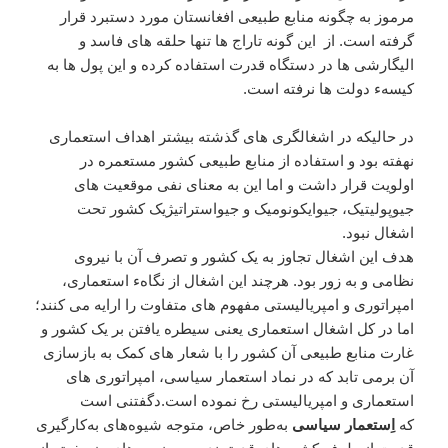
مرموز به چگونه منابع طبیعی افغانستان مورد دستبرد قرار
گرفته است. از این گونه تاراج ها تنها حلقه های فاسد و
الیگارشی ها در دستگاه قدرت استفاده کرده و این پول ها به
کیسهء دولت ها نرفته است.
در حاليکه در اشغالگری های گذشته بیشتر اهداف استعماری
نهفته بود و استفاده از منابع طبیعی کشور مستعمره در
اولویت قرار داشت و اما این به معنای نفی موقعیت های
جیوپولیتیک، جیوایکونومیک و جیواستراتیژیک کشور تحت
اشغال نبود.
هدف این اشغال تجاوز به یک کشور و تصرف آن با نیروی
نظامی و به زور بود. هرچند این اشغال از نگاهء استعماری،
امپراتوری و امپریالیستی مفهوم های متفاوت را ارایه می کنند؛
اما در کل اشغال استعماری یعنی سیطره یافتن بر یک کشور و
غارت منابع طبیعی آن کشور را با شعار های کمک به بازسازی
آن برمی تابد که در نماد استعمار سیاسی، امپراتوری های
استعماری و امپریالیستی رخ نموده است.دگفتنی است
که
اِستعمار سیاسی
به‌طور خاص، متوجه شیوه‌های به‌کارگیری