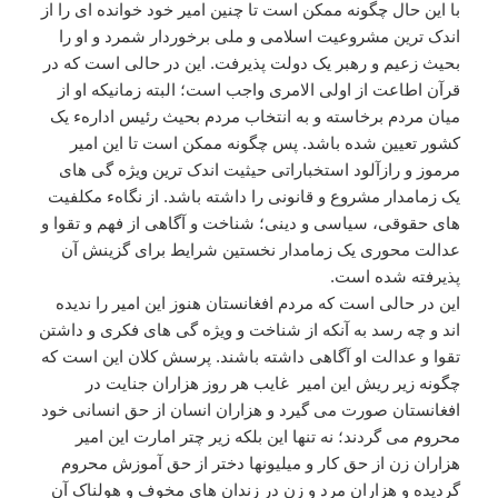
با این حال چگونه ممکن است تا چنین امیر خود خوانده ای را از
اندک ترین مشروعیت اسلامی و ملی برخوردار شمرد و او را
بحیث زعیم و رهبر یک دولت پذیرفت. این در حالی است که در
قرآن اطاعت از اولی الامری واجب است؛ البته زمانیکه او از
میان مردم برخاسته و به انتخاب مردم بحیث رئیس ادارهء یک
کشور تعیین شده باشد. پس چگونه ممکن است تا این امیر
مرموز و رازآلود استخباراتی حیثیت اندک ترین ویژه گی های
یک زمامدار مشروع و قانونی را داشته باشد. از نگاهء مکلفیت
های حقوقی، سیاسی و دینی؛ شناخت و آگاهی از فهم و تقوا و
عدالت محوری یک زمامدار نخستین شرایط برای گزینش آن
پذیرفته شده است.
این در حالی است که مردم افغانستان هنوز این امیر را ندیده
اند و چه رسد به آنکه از شناخت و ویژه گی های فکری و داشتن
تقوا و عدالت او آگاهی داشته باشند. پرسش کلان این است که
چگونه زیر ریش این امیر غایب هر روز هزاران جنایت در
افغانستان صورت می گیرد و هزاران انسان از حق انسانی خود
محروم می گردند؛ نه تنها این بلکه زیر چتر امارت این امیر
هزاران زن از حق کار و میلیونها دختر از حق آموزش محروم
گردیده و هزاران مرد و زن در زندان های مخوف و هولناک آن