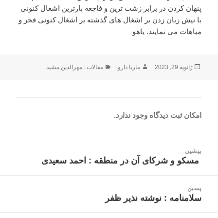
پنهان کردن در برابر زشت ترین و فاجعه بارترین اشغال کنونی
با نیش زبان زدن بر اشغال های گذشته بر اشغال کنونی فخر و
مباهات می نمایند. یاهو
ارسال
نویسنده
دسته‌ها
ژانویه 29, 2023
ماریا دارو
مقالات : مهرالدین مشید
شده
در
امکان ثبت دیدگاه وجود ندارد.
اهبری
پیشین
وشته
مسکو و شرکای آن در منطقه : احمد سعیدی
نوشته
قبلی:
پسین
سلامنامه : نوشته نذیر ظفر
نوشته
بعدی: