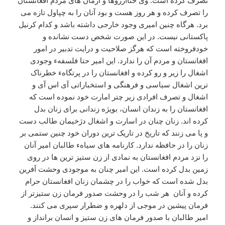
تصرف کرده است. وی حتاآرزوها و آرمان های مردم افغانستان
را تصرف کرده و هر روز هست و بود آنان را به چپاول تازه می
برد. هرگاه چنین امیری وجود خارجی داشته باشد و کدام کرنیل
پاکستانی نیست. در این صورت شخص دست نشانده و
خودفروخته است که هرگز صلاحیت و درایت تدبیر در امور
افغانستان و مردم آن را ندارد. این امیر حتا فلسفهء وجودی
اشغال را زیر و رو کرده و افغانستان را در پرتگاهء خطرناک
ترین اشغال سیاسی و فرهنگی و استخباراتی آی اس آی و
اشغال و تصرف افرادی زیر چتر امارت خود نموده است که
افغانستان را به زندان انسان، بویژه زندانی برای زنان بدل
کرده اند. زنان چنان در اسارت و اشغال دژخیمان طالب دست
و پا می زنند که تاریخ در تاریک ترین دوران خود چنین ستمی بر
زنان را در حافظه ندارد. کارنامه های سیاهء طالبان امیر آنان
را نزد مردم افغانستان به نمادی از زن ستیز ترین ها در روی
زمین بدل کرده است. این امیر چنان به موجودی وحشت آفرین
بدل شده است که خواب را در چشمان زنان افغانستان حرام
کرده و آنان هر شب را در وحشت صدور فرمان زن ستیزتر از
فرمان پیشین در موجی از دلهره و ضطرار سپری می کنند.
امیر طالبان با صدور فرمان های زن ستیز و انسان برانداز و