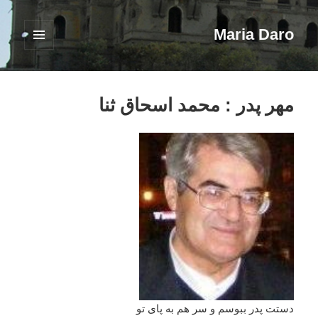
Maria Daro
فهرست
و
ابزارک‌ها
مهر پدر : محمد اسحاق ثنا
دستت پدر ببوسم و سر هم به پای تو