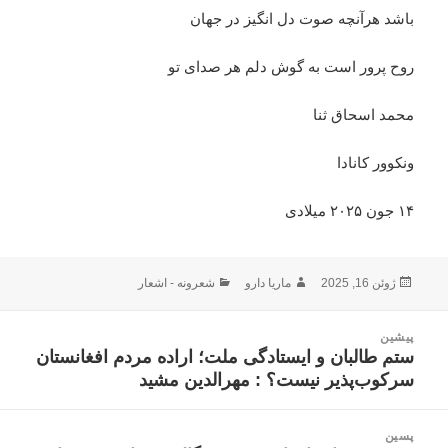
باشد هرآنچه صوت دل انگیز در جهان
روح پرور است به گوش دلم هر صدای تو
محمد اسحاق ثنا
ونکوور کانادا
۱۴ جون ۲۰۲۵ میلادی
ارسال
نویسنده
دسته‌ها
ژوئن 16, 2025
ماریا دارو
شعرونه - اشعار
شده
در
اهبری
پیشین
وشته
ستم طالبان و ایستادگی ملت؛ اراده مردم افغانستان
نوشته
سرکوب‌پذیر نیست؟ : مهرالدین مشید
قبلی:
پسین