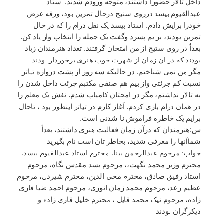
داخل تالار حضورا داشتند، متوجه ورودم شدند. استاد
عبدالقیوم بیسد درروی ستیج درحال تمرین بود، ورقه عرض
خودرا برایش دادم. استاد بیسد یک نقل درام را که در حال
تمرین بودند، برایم پسرد وگفت یک جمله را اننخاب واز یاد کن.
بعداٌ در روی ستیج از من امتحان گرفتند. تعداد هنرمندان زیاد
بودند که در ان زمان از شهرت خوب هنری برخوردار بودند،
مگر من نمی شناختم. در حالیکه سه روز از پشت دروازه تیاتر
نسبت کم جرئتی واز بیم هم صنفی مکتبم جرئت داخل شدن را
به تالار نداشتم، مگر در امحتان کامیاب شدم. نقش یک معلم را
در همان درام بازی کردم. آغاز کارم در تیاتر اینطور بود ، تاحال
برایم یک خاطره فراموش نا شدنی است.
س:هنرمندان که درآن زمان فعالیت هنری داشتند، بعداً
شماآنها را معرفی شدید، بخاطر تان است نام بگیرید.
جواب: مرحوم عبدالرحمن بینا، محترم استاد عبدالقیوم بیسد،
محترم وزیر محمد نگهت،، مرحوم یسد مقدس نگاه، مرحوم
استاد رفیق صادق، محترم محی الدین، محترم شیردل، مرحوم
عظیم رعد، مرحوم محمد زمان انوری، مرحوم احمد ضیا قاری
زاده، مرحوم نیک محمد قایل ، محترم خلیل قاری زاده و
دیکرگران بودند.