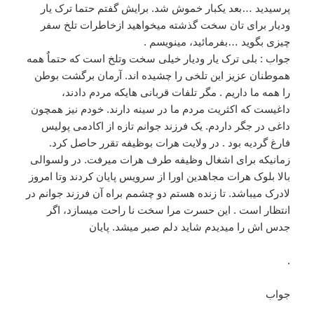
پرسیدید …بعد یکبار خموش شد. برایش گفتم حتما ترک یار
ودیار برای تان سخت گذشته میخواهید ازخاطرات تلخ سفر
چیزی بگوید …بفرمائید، مینویسم .
جواب : بلی ترک یار ودیار خیلی سخت وتلخ است که حتماٌ همه
هموطنان عزیز این تلخی را چشیده اند. آرمان برگشت بوطن
را همه ما داریم . مگر تلفات قربانی هایکه مردم دادند،
داغیست که اکثریت مردم ما در سینه دارند. خودم نیز همچون
داغی در جگر داردم. یک فرزند جوانم تازه از اکادمی پولیس
فارغ گردیه بود . در ولایت هرات بوظیفه تقرر حاصل کرد.
زمانیکه برای اشغال وظیفه طرف هرات میرفت. در ولسوالی
بالا بلوک هرات مجاهدین اورا از سرویس پایان کردند وتا امروز
لادرک میباشد. تا زنده هستم دو چشمم براه آن فرزند جوانم در
انتظار است . این حسرت مرا سخت نا راحت میسازد، اگر
جدس اش را میدیدم شاید دلم صبر میشد. پایان
.
جواب