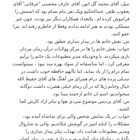
نبیل، آقای محمد گل انور، آقای عارف محسنی “عرفانی” آقای
یعقوب ظفر، عبدالحکیم ویک نفر بنام بسام بود که اسمش را
فراموش کرده ام . یکتعداد همکاران دیگر نیز بودند، چون غیر
مسلکی بودند به هنر ادامه ندادند وفعلا از خاطرم رفته اند. مرا
عفو کنند.
س: نقش خانم ها در بیدار ننداری چطور بود.
جواب: نقش خانم را ها در مرکز وولایات درآن زمان مردان
بازی میکردند. با وجودیکه مدیر مطبوعات یک خانم را برایم
معرفی کرد ، اما متاسفانه از سواد بهره مند نبود ، نمیتوانست
تمام درام را از یاد نماید، اما باآنهم حافظه خوب داشت در
تبدیلی پرده های درام همرای من آهنگ های آقای خفیظ الله
خیال وخانم ژیلا که در آن زمام خیلی هشرت داشت دوگانه
میخواندیم. اسم ان خانم ارجمند مینا بود.
س: آقای پردیس موضوع سردی هوا و تیاتر ازاد کارش کچا
کشید.
جواب: در یک نمایش شخص والی برای تماشاه آمده بود،
مشکلات را کنایه امیز در گوشش چکاندیم. والی به شاروال
ومدیر مطبوعات هدایت داد، تهداب تیاتر بیدار ننداری را
بگذارند. زمانیکه تیاتر آماده بهره برداری شد، در تیاتر اصلی