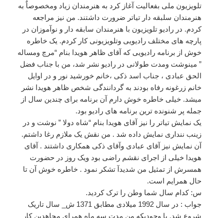
تلویزیون ملی بفعالیت آغاز کرد به هنرمندان زیاد ومخصوصاٌ به
هنرمندان سلبقه دار تیاتر ضرورت داشتند. من نیز مراجعه
کردم. در رادیو تلویزیون با هنرمندان سابقه دار و نوآموزان در
پارچه های مختلف رادیویی وتلویزیونی کار کردم. یک خاطره
خوش از برنامه رادیویی که آقای ظاهر هویدا بنام “مرچ ومساله
” مینوشت ومدت طولانی در رادیو نشر شد، من با جناب فضل
الحق عبادی ، جناب اسد ذکی ،خانم خورشید نور و در اوایل
خانم زرغونه رفاه بودند به گردانندگی شخص ظاهر هویدا نشر
میشد. خیلی خاطره خوش دارم آن برنامه برای چندین سال از
جمله پر شنونده ترین برنامه های رادیو بود.
یک نمایش تیاتر را نیز آقای هویدا بنام “شاه دولا ” نوشت و در
زینب ننداری نمایش داده شد . من نقش یک ملازم رغا داشتم.
آن نمایش نیز آقای عبادی وآقای ذکی همکاری داشتند . آقای
هویدا خیلی از اجرای نقشم راضی بود ویک روز در حضورت
همسرش از تمثیل من شدیدآ تشکر نمود . خاطره خوش آن تا
حال همرایم است.
س: کدام سال شما وطن را ترک کردید.
جواب : در سال 1992 میلادی مطابق 1371 ش_ سال تاریک
شروع شد. با وجودیکه من مدت سه ماه همرای مجاهدین کار