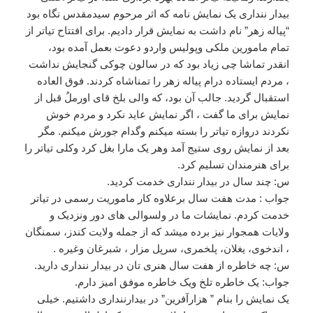
بیدار ننداری یک نمایش نامه که اثر مرحوم سیدمقدس نگاه بود
“پیاله زهر” نام داشت به نمایش قرار دادیم. برای افتتاح تیاتر از
تمام مامورین ملکی وپولیس واردو دعوت بعمل آمده بود،
انقدر تماشا چی زیاد بود که در سالون چوکی گنجایش نداشت
، مردم ایستاده درام پیاله زهر را تمناشاه کردند. فوق العاده
استقبال گردید. جالب آن بود، که والی بلخ قای اورملُ قبل از
نمایش برای ما گفت ، اگر نمایش عاید نکرد و مردم خوش
نکردند دروازه تیاتر را بسته میکنم وگدام جورش میکنم. مگر
بعد از نمایش روی ستیج آمد وهر یک مارا بغل کرد وکلی تیاتر را
برای هنرمندان تسلیم کرد.
س: چند سال در بیدار ننداری خدمت کردید.
جواب : مدت هفت سال برعلاوه کار ماموریت رسمی در تیاتر
خدمت کردم. نمایشات ما در ولسوالی های دور ونزدیک و
ولایات همجوار نیز برده میشد که از جمله ولایت کندز، سمنگان
، اندخوی، یغلان، پلخمری، سرپل مزار ، شبرغان وغیره .
س: چه خاطره از هفت سال هنری تان در بیدار ننداری دارید.
جواب: یک خاطره تلخ ویک خاطره موفق امیز دارم.
یک نمایش را بنام ” هزارآفرین” در بیدارننداری داشتیم. خیلی