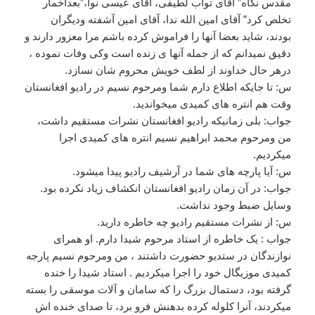
مقدس نگاه” آقای تواب لطیفی، آقای عیسی نوا،”بعداٌخمار
تخلص کرد” آقای امین الله ندا، آقای امین آشفته ودیگران
بودند، شاید بعضا آنها را فراموش کرده باشم مرا معزور دارند و
دقیق نمیدانم که از جمله آنها ی زنده است وکی وفات نموده ،
درهر حال خداوند از لطف خویش محروم شان نسازد.
س: تا جایکه اطلاع دارم شما ومرحوم نسیم در رادیو افغانستان
وقت هم انتره های کمیدی میخواندید.
جواب: بلی زمانیکه رادیو افغانستان نشرات مستقیم داشت،
من ومرحوم محمد ابراهیم نسیم انتره های کمیدی اجرا
میکردیم.
س: آیا پارچه های شما در آرشیف رادیو پیدا میشود.
جواب: در آن زمان رادیو افغانستان انکشاف زیاد نکرده بود.
وسایل ضبط وجود نداشت.
س: از نشرات مستقیم رادیو چه خاطره دارید.
جواب : یک خاطره از استاد مرحوم شیدا دارم. او همرای
نوازندگان در ستدیو حضورت داشتند ، من ومرحوم نسیم پارجه
کمیدی موزیگال خود را اجرا میکردیم . استاد شیدا را خنده
گرفته بود، دستمال بزرگ را که سامان و آلات موسقی را بسته
میکردند، آنرا کلوله کرده بدهنش فرو برد، تا صدای خنده اش