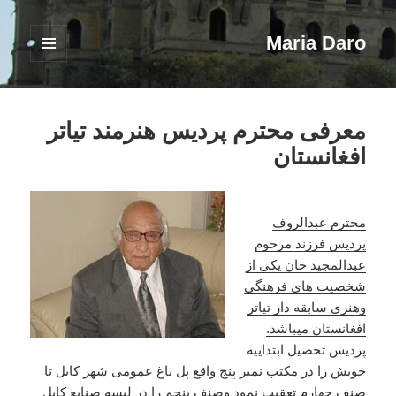
Maria Daro
فهرست
و
ابزارک‌ها
معرفی محترم پردیس هنرمند تیاتر
افغانستان
محترم عبدالروف
پردیس فرزند مرحوم
عبدالمجید خان یکی از
شخصیت های فرهنگی
وهنری سابقه دار تیاتر
افغانستان میباشد.
پردیس تحصیل ابتداییه
خویش را در مکتب نمبر پنج واقع پل باغ عمومی شهر کابل تا
صنف چهارم تعقیب نمود وصنف پنجم را در لیسه صنایع کابل