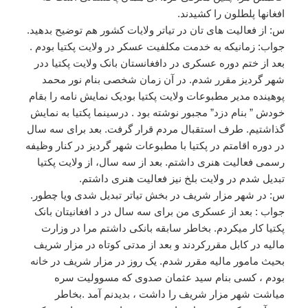
افغانها پلطلون را کشیدند.
س: از فعالیت های تان در تیاتر ولایات کشور هم توضیح بدهید.
جواب: زمانیکه به خدمت مکلفیت عسکر در ولایت پکتیا بودم .
بعد از ختم دوره عسکری در دافغانستان بانک ولایت پکتیا ددر
شهر گردیز مقرر شدم. در آن زمان شخصی بنام نور محمد
پوهینده مدیر مطبوعات ولایت پکتیا بودیک نمایش نامه را بقام
خودش ” بنام دزد” مجبور نوشته بود . درسینما پکتیا به نمایش
گذاشتیم. طرف استقبال مردم قرار گرفت. بعد برای سه سال
در دوره اقامتم در پکتیا با مطبوعات شهر گردیز در کنار وظیفه
رسمی فعالیت هنری داشتم. بعد از سه سال، از ولایت پکتیا
تبدیل شدم در ولایت بلخ نیز فعالیت هنری داشتم.
س: در شهر مزار شریف در بخش تیاتر تبدیل شدی ویا چطور.
جواب : بعد از عسکری من برای سه سال در د افغانیتان بانک
پکتیا کار میکردم. بخاطر سابقه بانکی داشتم مرا در وزارت
مالیه در کابل مقررکردند و بعد از مدتی کوتاه در مزار شریف
بحیث مامور مالیه مقرر شدم. یک روز در مزار شریف در خانه
بودم ، کسی بنام سید عثمان صدوی که مسوولیت سره
میاشت شهر مزار شریف را داشت ، بدیدنم آمد .بخاطر