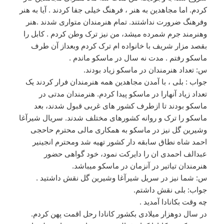
کردم. اما مجاهدین به هنر ، فرهنگ خیلی جفا کردند . آیا به هنر
وفرهنگ ضرورت نداشتند. تمام هنرمندان متواری شدند .هنر
وهنرمند جرم شمرده میشد، من نیز ترک وطن کردم . کابل را
بقصد مزار شریف با خانواده ام ترک کردم وبعداز آن طرف
ماسکو رفتم . مدت نه سال در ماسکو ماندم .
س: تعداد هنرمندان در ماسکو زیاد بودند.
جواب : بلی ، با آمدن مجاهدین همه هنرمندان فرار کردند یک
تعداد زیاد آنهارا در ماسکو پیدا کردم. هنرمندان مدتی در
ماسکو بودند تا ازطرف کشور های غربی قبول شدند، بعد
ماسکو را ترک و روانه کشورهای مختلف شدند. سریال شیرآغا
وشیرین گل نیز در ماسکو به همکاری مالی محترم حاحجی
احمد شاه نطاق سابقه دار کشور تهیه شد ومحترم انجینیر
عبدالف احمدی ان را دایرکت نمود، خود گواهی حضور
هنرمندان تیاتیر در آنزمان در ماسکو میباشد.
س: شما نیز در سریل شیرآغا وشیرین گل نقش داشتید .
جواب: بلی نقش داشتم.
چه وقت بکانادا آمدید .
در سال دوهزار میلادی بکشور کانادا رحل اقمت پهن کردم.