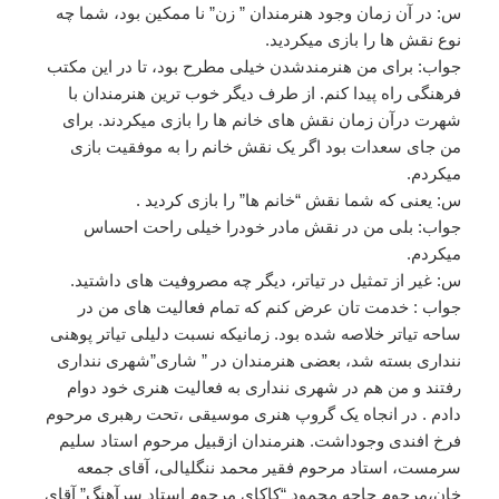
س: در آن زمان وجود هنرمندان ” زن” نا ممکین بود، شما چه
نوع نقش ها را بازی میکردید.
جواب: برای من هنرمندشدن خیلی مطرح بود، تا در این مکتب
فرهنگی راه پیدا کنم. از طرف دیگر خوب ترین هنرمندان با
شهرت درآن زمان نقش های خانم ها را بازی میکردند. برای
من جای سعدات بود اگر یک نقش خانم را به موفقیت بازی
میکردم.
س: یعنی که شما نقش “خانم ها” را بازی کردید .
جواب: بلی من در نقش مادر خودرا خیلی راحت احساس
میکردم.
س: غیر از تمثیل در تیاتر، دیگر چه مصروفیت های داشتید.
جواب : خدمت تان عرض کنم که تمام فعالیت های من در
ساحه تیاتر خلاصه شده بود. زمانیکه نسبت دلیلی تیاتر پوهنی
ننداری بسته شد، بعضی هنرمندان در ” شاری”شهری ننداری
رفتند و من هم در شهری ننداری به فعالیت هنری خود دوام
دادم . در انجاه یک گروپ هنری موسیقی ،تحت رهبری مرحوم
فرخ افندی وجوداشت. هنرمندان ازقبیل مرحوم استاد سلیم
سرمست، استاد مرحوم فقیر محمد ننگلیالی، آقای جمعه
خان،مرحوم چاچه محمود “کاکای مرحوم استاد سرآهنگ” آقای