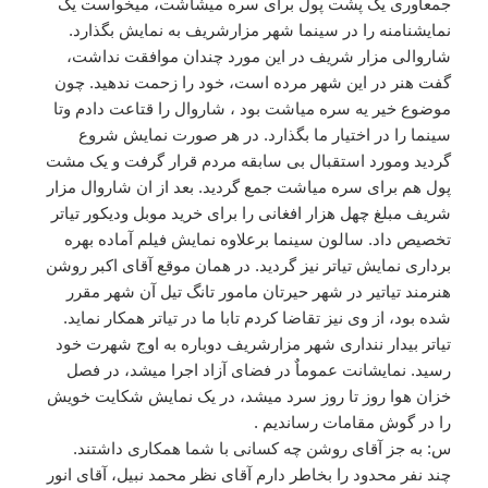
جمعآوری یک پشت پول برای سره میشاشت، میخواست یک
نمایشنامنه را در سینما شهر مزارشریف به نمایش بگذارد.
شاروالی مزار شریف در این مورد چندان موافقت نداشت،
گفت هنر در این شهر مرده است، خود را زحمت ندهید. چون
موضوع خیر یه سره میاشت بود ، شاروال را قتاعت دادم وتا
سینما را در اختیار ما بگذارد. در هر صورت نمایش شروع
گردید ومورد استقبال بی سابقه مردم قرار گرفت و یک مشت
پول هم برای سره میاشت جمع گردید. بعد از ان شاروال مزار
شریف مبلغ چهل هزار افغانی را برای خرید موبل ودیکور تیاتر
تخصیص داد. سالون سینما برعلاوه نمایش فیلم آماده بهره
برداری نمایش تیاتر نیز گردید. در همان موقع آقای اکبر روشن
هنرمند تیاتیر در شهر حیرتان مامور تانگ تیل آن شهر مقرر
شده بود، از وی نیز تقاضا کردم تابا ما در تیاتر همکار نماید.
تیاتر بیدار ننداری شهر مزارشریف دوباره به اوج شهرت خود
رسید. نمایشانت عموماٌ در فضای آزاد اجرا میشد، در فصل
خزان هوا روز تا روز سرد میشد، در یک نمایش شکایت خویش
را در گوش مقامات رساندیم .
س: به جز آقای روشن چه کسانی با شما همکاری داشتند.
چند نفر محدود را بخاطر دارم آقای نظر محمد نبیل، آقای انور