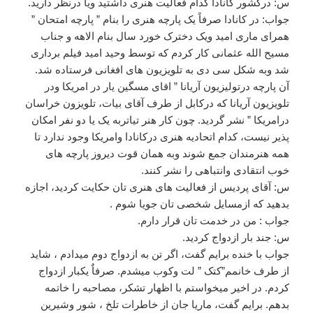
س: درکشور کانادا کدام فعالیت هنری داشتید ویا درنظر دارید.
جواب: در کانادا صرفاً یک پارچه هنری را بنام ” پارچه امتحان ”
همرای ماری امید ویک دخترک خورد سال بنام الاهه و جناب
مسیح الله عثمانی کار کردم که توسط وحید امید فیلم برداری
شد وبه شکل سی دی به تلویزیون های افغانی فرستاده شد.
آن پارچه درتولیزیون آریانا ” اقای مسگین یار در امریکا ودر
تلویزیون آریانا که درکابل از طرف آقای بیات، تلویزون خراسان
درامریکا ” نشر گردید. چون کار هنر تیاتربه یک یا دو نفر امکان
پذیر نیست، کدام اتحادیه هنری درکانادا وامریکا وجود ندارد تا
همه هنرمندان جمع شوند وبه همان قوت دیروز پارچه های
خوب انتقادی وانتباهی را نشر کنند.
س: آقای پردیس از فعالیت های هنری تان حکایت کردید، اجازه
بدهید که ازمسایل شخصی تان جویا شوم .
جواب : من در خدمت تان قرار دارم.
س: جند بار ازدواج کردید.
جواب با خنده برایم گفت، اگر تن به ازدواج دوم میدادم ، شاید
از طرف خانمم”کتک ” لت وکوب میشدم. صرفاٌ یکبار ازدواج
کردم. در اخیر میخواستم با اظهار تشکر، مصاحبه را خاتمه
بدهم. برایم گفت، ماریا جان از خاطرات تلخ ، شور وشیرین