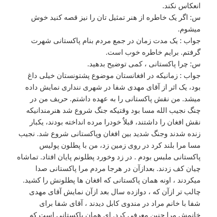
انعکاس نکند.
س: اگر یک خاطره از هنر تمثیل تان را نیز قصه کنید خوش
میشوم.
جواب : یک مدت زمان در جمع مردم بنام پاکستانی شهرت
گرفتم. برایم خاطره خوب است.
س: چرا پاکستانی ، کمی توضیح بدهید.
جواب : زمانیکه در افغانستان موضوع پشتونستان خیلی داغ
بود، یک اثر از آقای مهدی شفا در شهری ننداری نمایش داده
میشد. من نقش پاکستانی را به عهده داشتم. حریف من در
چنگ نجیب الله مسا بود وقتیکه جنگ شروع شد هنرمندانیکه
نقش افغان را داشتند، قبلاٌ خودرا مرده انداخته بودند، یکبار
زنده شدند وجنگ شدید بین افغان وپاکستانی شروع شد. نجیب
مسا مرا بلند کرد در روی زمین زد، من با پطلون پولیس
پاکستانی ملبس بودم . در زد وخورد پطلونم پایان افتاد. تماشاه
چیان کف زدند. بعدازآن در هرجا مردم مرا پاکستانی صدا
میکردند ، اونه همان پاکستانی که افغان ها پطلونش را کشید.
چالب تر ازآن که ، دوازده سال بعد ازآن نمایش آقای مهدی
شفا با خانم مراد در مندوی کابل دیدند ، آقای شفا برای
خانمش مرا چنین معرفی کرد. ای همان پاکستانی است که