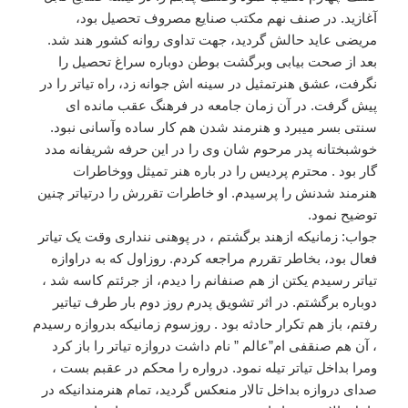
آغازید. در صنف نهم مکتب صنایع مصروف تحصیل بود،
مریضی عاید حالش گردید، جهت تداوی روانه کشور هند شد.
بعد از صحت بیابی وبرگشت بوطن دوباره سراغ تحصیل را
نگرفت، عشق هنرتمثیل در سینه اش جوانه زد، راه تیاتر را در
پیش گرفت. در آن زمان جامعه در فرهنگ عقب مانده ای
سنتی بسر میبرد و هنرمند شدن هم کار ساده وآسانی نبود.
خوشبختانه پدر مرحوم شان وی را در این حرفه شریفانه مدد
گار بود . محترم پردیس را در باره هنر تمیثل ووخاطرات
هنرمند شدنش را پرسیدم. او خاطرات تقررش را درتیاتر چنین
توضیح نمود.
جواب: زمانیکه ازهند برگشتم ، در پوهنی ننداری وقت یک تیاتر
فعال بود، بخاطر تقررم مراجعه کردم. روزاول که به دراوازه
تیاتر رسیدم یکتن از هم صنفانم را دیدم، از جرئتم کاسه شد ،
دوباره برگشتم. در اثر تشویق پدرم روز دوم بار طرف تیاتیر
رفتم، باز هم تکرار حادثه بود . روزسوم زمانیکه بدروازه رسیدم
، آن هم صنقفی ام”عالم ” نام داشت دروازه تیاتر را باز کرد
ومرا بداخل تیاتر تیله نمود. درواره را محکم در عقبم بست ،
صدای دروازه بداخل تالار منعکس گردید، تمام هنرمندانیکه در