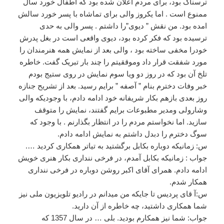
ترسناک بود، برای مردم اعلان شده بود که اطفال خورد سال
ممنوع است . اما یکروز والی برای تماشاه با پسر خورد سالش
امده بود. من نقش ” دیوی”را داشتم . پسر والی به حدی
ترسیده بود که فکر کرده بود، دیوی واقعی است در بغل پدرش
خودرا مخفی ساخته بود ، والی بعد از نمایش همه هنرمندان را
مورد شفقت قرار داد وموققیتم را چند بار تبریک گفت. خاطره
تلخ آن بود که در روز دو ویا سوم نمایش در روی ستیج بودم
خبر وفات دخترم بنام ” آصفه ” برایم رسید. بعد از تشریح جنازه
روز بعدی بازهم بکار شریفانه خود ادامه دادم، با وجودیکه والی
وشارولی ومدیر مطبوعات برایم گفتند، نمایش را متوقف
سازید. اما نخواستم مردم را در انتظار بگذارنم . با وجود که
سوگ دخترم را دبدل داشتم به نمایش ادامه دادم.
س: زمانیکه دوباره بکابل برگشتید به تیاتر همکاری کردید ….
جواب : زمانیکه بکابل آمدم، در فرخی ننداری بکار هنری خویش
ادامه دادم. همرای آقای اکبر روشن دوباره در فرخی ننداری
همکار شدم.
س:آ قای پردیس تا جایکه من میدانم در رادیو تلویزیون ملی نیز
شما همکاری داشتید، چه خاطره از آن دارید.
جواب: شما نیز همکارم بودید. بلی … در سال 1357 که