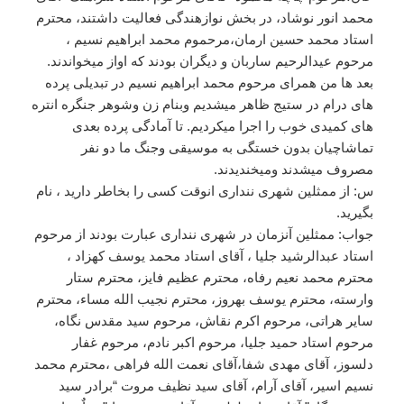
محمد انور نوشاد، در بخش نوازهندگی فعالیت داشتند، محترم
استاد محمد حسین ارمان،مرحموم محمد ابراهیم نسیم ،
مرحوم عیدالرحیم ساربان و دیگران بودند که اواز میخواندند.
بعد ها من همرای مرحوم محمد ابراهیم نسیم در تبدیلی پرده
های درام در ستیج ظاهر میشدیم وبنام زن وشوهر جنگره انتره
های کمیدی خوب را اجرا میکردیم. تا آمادگی پرده بعدی
تماشاچیان بدون خستگی به موسیقی وجنگ ما دو نفر
مصروف میشدند ومیخندیدند.
س: از ممثلین شهری ننداری انوقت کسی را بخاطر دارید ، نام
بگیرید.
جواب: ممثلین آنزمان در شهری ننداری عبارت بودند از مرحوم
استاد عبدالرشید جلیا ، آقای استاد محمد یوسف کهزاد ،
محترم محمد نعیم رفاه، محترم عظیم فایز، محترم ستار
وارسته، محترم یوسف بهروز، محترم نجیب الله مساء، محترم
سایر هراتی، مرحوم اکرم نقاش، مرحوم سید مقدس نگاه،
مرحوم استاد حمید جلیا، مرحوم اکبر نادم، مرحوم غفار
دلسوز، آقای مهدی شفا،آقای نعمت الله فراهی ،محترم محمد
نسیم اسیر، آقای آرام، آقای سید نظیف مروت “برادر سید