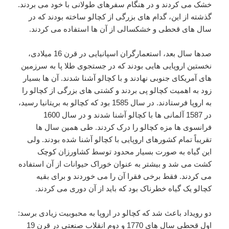
خشک می کردند و در هنگام سفرهای طولانی با خود می بردند.
گذشته از این، گدام های بزرگی از کچالو ساخته بودند که در
سال های قحطی و خشکسالی از آن ها استفاده می کردند.
صدها سال بعد، استعمارگران اسپانیایی در قرن 16 میلادی،
نخستین اروپایی هایی بودند که در جستجوی طلا پا به سرزمین
های آمریکای جنوبی نهادند و با کچالو آشنا شدند. آن ها بسیار
زود به اهمیت کچالو پی بردند و کشتی های بزرگی از کچالو را
به اروپا فرستادند. در سال 1585 بود که کچالو به بریتانیا رسید،
در 1587 آلمانی ها با کچالو آشنا شدند و در سال 1600
فرانسوی ها مزه کچالو را درک کردند. طی همین سال ها
تقریباً تمام کشورهای اروپایی با کچالو آشنا شده بودند. ولی
این گیاه به صورت بسیار محدود توسط کشاورزان کوچک
کشت می شد و بیشتر به عنوان خوراک حیوانات از آن استفاده
می کردند. فقط برخی فقرا آن را می خوردند و برای بقیه
کچالو یک گیاه خطرناک بود که باید از آن دوری می کردند.
دو رویداد باعث شد که کچالو در اروپا به محبوبیت زیادی برسد:
اول قحطی سال های 1770 و دوم انقلاب صنعتی در قرن 19