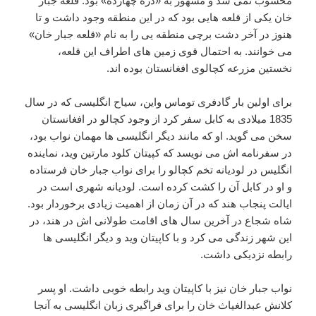
محسوب نمی شد و مشهور به «دره چهارده» بود. قلعه جبار
خان یکی از قلعه هایی بود که در این منطقه وجود داشت و تا
هنوز در آخر دشت برچی منطقه یی را به نام «قلعه جبار خان»
می خوانند. به احتمال قوی زمین های اطراف این قلعه،
نخستین مزرعه کچالوی افغانستان بوده اند.
برای اولین بار گادفری توماس واین، سیاح انگلیسی که در سال
1835 میلادی به کابل سفر کرد از وجود کچالو در افغانستان
سخن می گوید. او که مانند دیگر انگلیسی ها مهمان نواب بود،
در سفرنامه اش می نویسد که کپیتان کلود مارتین وید، نماینده
انگلیس در لودیانه تخم کچالو را برای نواب جبار خان فرستاده
و او در کابل آن را کشت کرده است. لودیانه شهری است در
ایالت پنجاب هند که در آن زمان از اهمیت زیادی برخوردار بود.
شاه شجاع در آخرین سال های اقامت طولانی اش در هند، در
این شهر زندگی می کرد و با کاپیتان وید و دیگر انگلیسی ها
رابطه نزدیکی داشت.
نواب جبار خان نیز با کاپیتان وید رابطه خوبی داشت. او پسر
کلانش عبدالغیاث خان را برای فراگیری زبان انگلیسی به آنجا