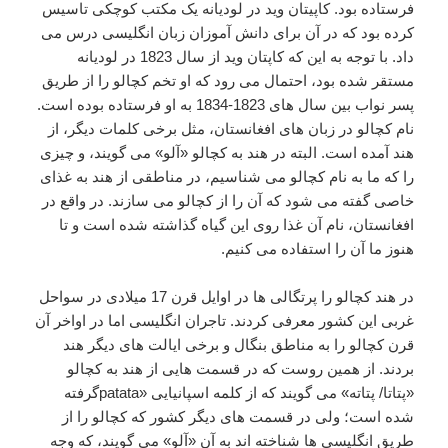
فرستاده بود. کاپیتان وید در لودیانه یک مکتب کوچکی تاسیس
کرده بود که در آن برای دانش آموزان زبان انگلیسی درس می
داد. با توجه به این که کاپتان وید از سال 1823 در لودیانه
مستقر شده بود، احتمال می رود که او تخم کچالو را از طریق
پسر نواب بین سال های 1823-1834 به او فرستاده بوده است.
نام کچالو در زبان های افغانستان، مثل برخی کلمات دیگر، از
هند آمده است. البته در هند به کچالو «آلو» می گویند، و چیزی
را که ما به نام کچالو می شناسیم، در مناطقی از هند به غذای
خاصی گفته می شود که آن را از کچالو می سازند. در واقع در
افغانستان، نام آن غذا روی این گیاه گذاشته شده است و تا
هنوز ما آن را استفاده می کنیم.
در هند کچالو را پرتگالی ها در اوایل قرن 17 میلادی در سواحل
غربی این کشور معرفی کردند. تاجران انگلیسی اما در اواخر آن
قرن کچالو را به مناطق بنگال و برخی ایالت های دیگر هند
بردند. از همین روست که در قسمت هایی از هند به کچالو
«پتاتا/ پتاته» می گویند که از کلمه اسپانیایی «patataگرفته
شده است؛ ولی در قسمت های دیگر کشور که کچالو را از
طریق انگلیسی ها شناخته اند به آن «آلو» می گویند، که وجه