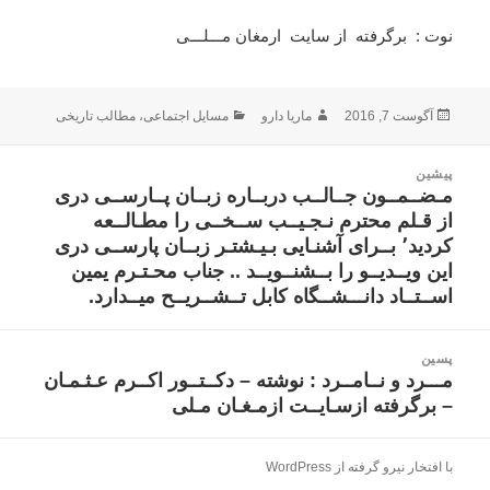
نوت :
برگرفته
از سایت
ارمغان مـــلـــی
ارسال
نویسنده
دسته‌ها
آگوست 7, 2016
ماریا دارو
مسایل اجتماعی
،
مطالب تاریخی
شده
در
اهبری
پیشین
وشته
مـضــمــون جــالــب دربــاره زبــان پــارســی دری
نوشته
از قـلم محترم نـجـیــب ســخــی را مطـالــعه
قبلی:
کردید٬ بــرای آشنـایی بـیـشتـر زبــان پارســی دری
این ویــدیــو را بــشنــویــد .. جناب محـتـرم یمین
اســتــاد دانـــشــگاه کابل تــشــریــح میــدارد.
پسین
مـــرد و نــامــرد : نوشته – دکــتــور اکــرم عـثـمـان
نوشته
– برگرفته ازسـایــت ازمـغـان مـلی
بعدی:
با افتخار نیرو گرفته از WordPress