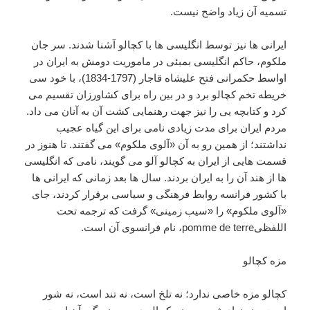
تسمیه آن زیاد واضح نیست.
ایرانی ها نیز توسط انگلیسی ها با کچالو آشنا شدند. سر جان
ملکوم، حاکم انگلیسی بمبئی در ماموریت دومش به ایران در
اواسط حکمرانی فتح علیشاه قاجار (1797-1834)، با خود سی
خریطه تخم کچالو برد و در بین راه برای کشاورزان تقسیم می
کرد و کتابچه یی را نیز جهت رهنمایی کشت آن به آنان می داد.
مردم ایران برای مدت زیادی نامی برای این گیاه عجیب
نداشتند؛ از همین رو به آن «آلوی ملکوم» می گفتند. تا هنوز در
قسمت هایی از ایران به کچالو آلو می گویند، نامی که انگلیسی
ها از هند آن را به ایران بردند. سال ها بعد زمانی که ایرانی ها
با کشور فرانسه روابط فرهنگی و سیاسی برقرار کردند، جای
«آلوی ملکوم» را «سیب زمینی» گرفت که ترجمه تحت
اللفظیpomme de terre، نام فرانسوی آن است.
مزه کچالو
کچالو مزه خاصی ندارد؛ نه تلخ است، نه تند است، نه شور