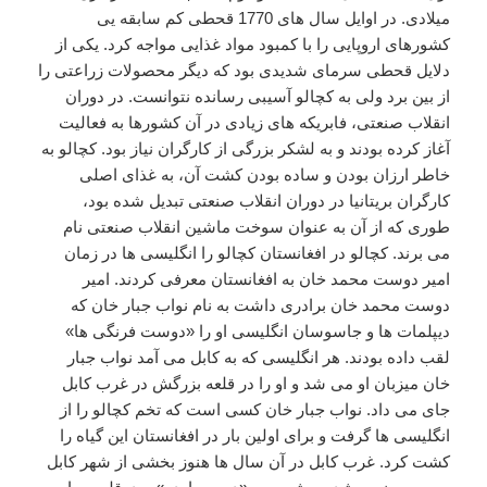
میلادی. در اوایل سال های 1770 قحطی کم سابقه یی
کشورهای اروپایی را با کمبود مواد غذایی مواجه کرد. یکی از
دلایل قحطی سرمای شدیدی بود که دیگر محصولات زراعتی را
از بین برد ولی به کچالو آسیبی رسانده نتوانست. در دوران
انقلاب صنعتی، فابریکه های زیادی در آن کشورها به فعالیت
آغاز کرده بودند و به لشکر بزرگی از کارگران نیاز بود. کچالو به
خاطر ارزان بودن و ساده بودن کشت آن، به غذای اصلی
کارگران بریتانیا در دوران انقلاب صنعتی تبدیل شده بود،
طوری که از آن به عنوان سوخت ماشین انقلاب صنعتی نام
می برند. کچالو در افغانستان کچالو را انگلیسی ها در زمان
امیر دوست محمد خان به افغانستان معرفی کردند. امیر
دوست محمد خان برادری داشت به نام نواب جبار خان که
دیپلمات ها و جاسوسان انگلیسی او را «دوست فرنگی ها»
لقب داده بودند. هر انگلیسی که به کابل می آمد نواب جبار
خان میزبان او می شد و او را در قلعه بزرگش در غرب کابل
جای می داد. نواب جبار خان کسی است که تخم کچالو را از
انگلیسی ها گرفت و برای اولین بار در افغانستان این گیاه را
کشت کرد. غرب کابل در آن سال ها هنوز بخشی از شهر کابل