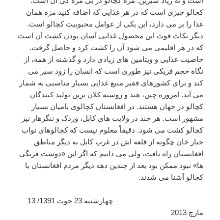
است و نه زیاد شیرین. مزه کچالو در بی مزه گی آن است.
کچالو چیزی است که در هر غذایی که اضافه کنید مزه همان
غذا را بر می دارد، این یکی از عوامل محبوبیت کچالو است.
دیگر نکات قوت این محصول غذایی آسان بودن کشت آن است
که در هر اقلیمی می شود آن را کشت کرد و حاصل گرفت.
خاصیت غذایی و ویتامین های زیادی دارد و گذشته از همه، از
نگاه حجم فزیکی نیز طوری است که انسان را زود سیر می
کند و برای کشورهای فقیر منبع غذایی بسیار مناسبی به شمار
می آید. امروزه چین، هند و روسیه کلان ترین تولید کنندگان
کچالو در جهان هستند. در افغانستان کچالوی بامیان بسیار
مشهور است. هر چند در ولایت های کابل، وردک و ننگرهار نیز
کچالو کشت می شود. دقیقاً معلوم نیست که کچالوهای نواب
جبار خان چگونه از قلعه اش در غرب کابل به دیگر مناطق
افغانستان راه یافت، ولی می دانیم که اگر این «دوست فرنگی
ها» نبود ممکن بود بعد از چندین دهه دیگر مردم افغانستان با
کچالو آشنا می شدند.
چهارشنبه 23 حوت 1391/ 13
مارچ 2013