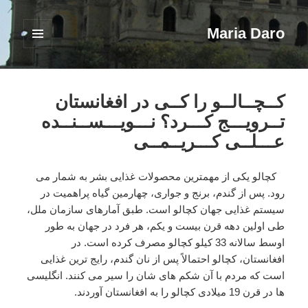
Maria Daro
فهرست
و
ابزارک‌ها
کــچــالــو را کــی در افغانستان
تــرویـــج کـــرد؟ نـــویـــســنــده
عـــلــی کـــریــمــی
کچالو یکی از مهمترین محصولات غذایی بشر به شمار می
رود. پس از گندم، برنج و جواری، چهارمین گیاه پراهمیت در
سیستم غذایی جهان کچالو است.
طبق آمارهای سازمان ملل،
طی اولین دهه قرن بیست و یکم، هر فرد در جهان به طور
اوسط سالانه 33 کیلو کچالو مصرف کرده است. در
افغانستان، کچالو احتمالاً پس از نان گندم، رایج ترین غذایی
است که مردم با آن شکم های شان را سیر می کنند. انگلیسی
ها در قرن 19 میلادی کچالو را به افغانستان آوردند.