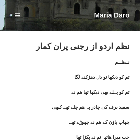
Maria Daro
فهرست
و
ابزارک‌ها
نظم اردو از رجنی پران کمار
نــظـــم
تم کو دیکھا تو دل دھڑکنے لگا
تم کو پہلے بھی دیکھا تھا ھم نے
سفید برف کی چادر پہ ھم چلے تھے کبھی
چھاپ پاؤن کے ھم نے چھوڑے تھے
جب میرا ھاتھ تم نے پکڑا تھا