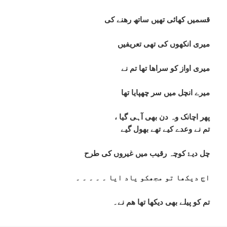
قسمیں کھائی تھیں ساتھ رھنے کی
میری انکھوں کی تھی تعریفیں
میری اواز کو سراھا تھا تم نے
میرے انچل میں سر چھپایا تھا
پھر اچانک وہ دن بھی آہی گیا ،
تم نے وعدے کیے تھے بھول گیے
چل دیۓ کوچہ رقیب میں غیروں کی طرح
اج دیکھا تو مجھکو یاد ایا ۔ ۔ ۔ ۔ ۔
تم کو پیلے بھی دیکھا تھا ھم نے۔