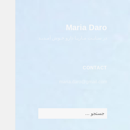
Maria Daro
در سـایـت مـاریـا دارو خـوش آمـدیـد
CONTACT
maria.daro@gmail.com
جستجو
برای: