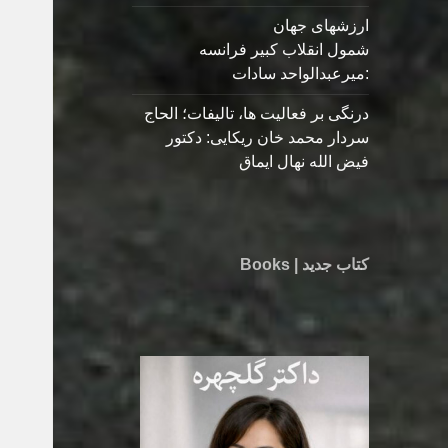
ارزشهای جهان
شمول انقلاب کبیر فرانسه
:میرعبدالواحد سادات
درنگی بر فعالیت ها، تالیفات؛ الحاج
سردار محمد خان ریکایی: دکتور
فیض الله نهال ایماق
کتاب جدید | Books