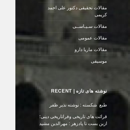
مقالات تحقیقی دکتور علی احمد
کریمی
مقالات سـیـاســی
مقالات عمومی
مقالات ماریا دارو
موسیقی
نوشته های تازه | RECENT
طبع شکسته : نوشته نذیر ظفر
قرائت های تاریخی وفراتاریخی دینی؛
ازبن بست تا پادزهر : مهرالدین مشید