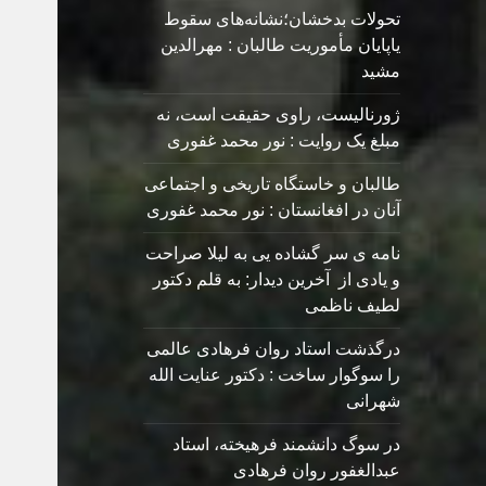
تحولات بدخشان؛نشانه‌های سقوط
یاپایان مأموریت طالبان : مهرالدین
مشید
ژورنالیست، راوی حقیقت است، نه
مبلغ یک روایت : نور محمد غفوری
طالبان و خاستگاه تاریخی و اجتماعی
آنان در افغانستان : نور محمد غفوری
نامه ی سر گشاده يی به ليلا صراحت
و یادی از آخرین دیدار: به قلم دکتور
لطیف ناظمی
درگذشت استاد روان فرهادی عالمی
را سوگوار ساخت : دکتور عنایت الله
شهرانی
در سوگ دانشمند فرهیخته، استاد
عبدالغفور روان فرهادی