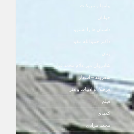
پیامها و تبریکات
جوانان
داستان ها را بشنوید
داکتر حمیدالله مفید
زنان
شادروان میر غلام محمد غبار
شعرونه – اشعار
فرهنگ و ادبیات و هنر
فیلم
کمیدی
محمد مرادی