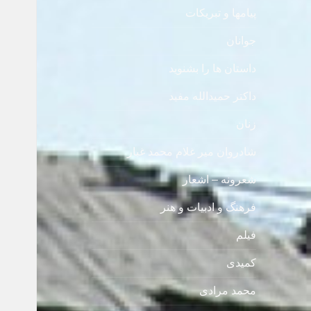
پیامها و تبریکات
جوانان
داستان ها را بشنوید
داکتر حمیدالله مفید
زنان
شادروان میر غلام محمد غبار
شعرونه – اشعار
فرهنگ و ادبیات و هنر
فیلم
کمیدی
محمد مرادی