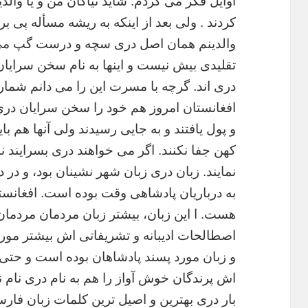
اوایل فکر می کردم. شاید نیاکان من و یا والد
کردند .
ولی بعد از اینکه به ریشه مسأله پی ب
والدینم همان اصل دری سچه و درست گپ
می
تقلیدی بیش نیست و اینها به نام سخن سرایان
دری اند.
گرچه با مسرت این را می دانم شمار ز
افغانستان امروز هم خود را سخن
سرایان دری
و پول یافتند و به جایی رسیدند ولی آنها هم با
کهن جفا نکنند. اگر می خواهند دری بسرایند نب
نمایند.
زبان دری زبان شهر نشینان بود، و در 
به درباریان پادشاهی وقت بوده است.
افغانست
هست. ا این زبان، بیشتر زبان مردمان مردما
اصطالحات ادیبانه و تشریفاتی اش بیشتر مورد 
و
زبان مورد پسند پادشاهان بوده است و حت
اش پرندگان خوش آواز را هم به نام
دری نام ن
بار دری بهترین و اصیل ترین کلمات زبان فار