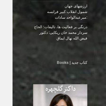
ارزشهای جهان
شمول انقلاب کبیر فرانسه
:میرعبدالواحد سادات
درنگی بر فعالیت ها، تالیفات؛ الحاج
سردار محمد خان ریکایی: دکتور
فیض الله نهال ایماق
کتاب جدید | Books