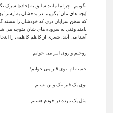
نگوییم. چرا ما مانند سابق به ]جاده[ سرک نگ
]بچه های مان[ بگوییم. در
بدخشان به ]پسر[ بچ
که سخن سرایان دری که خودشان را هسته گذار
نامند
وقتی به سروده های شان متوجه می شو
آشنا می آیند. شعری از کاظم کاظمی را
اینجا
روحـم و روی ابـر می خوابم
خسته ام، توی قبر می خوابم!
توی یک قبر تنک و بن بستم
مثل یک مرده در خودم هستم