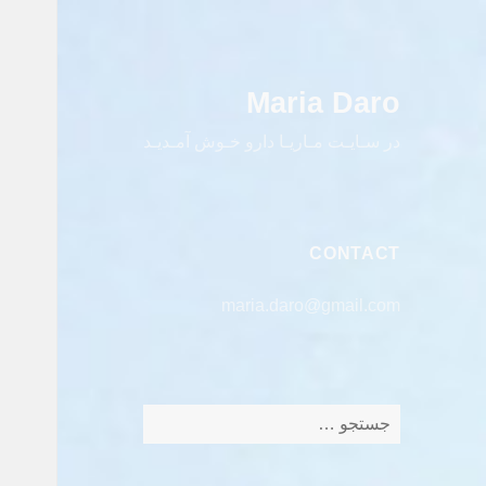
Maria Daro
در سـایـت مـاریـا دارو خـوش آمـدیـد
CONTACT
maria.daro@gmail.com
جستجو
برای: