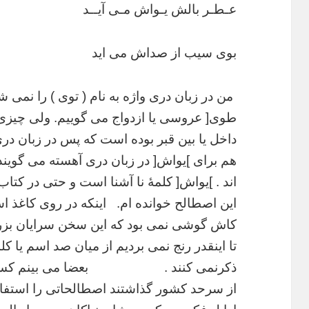
عـطـر بالش یـواش مـی آیــد
بوی سیب از صداش می اید
من در زبان دری واژه به نام ( توی ) را نمی ش
طوی[ عروسی یا ازدواج می
گوییم. ولی چیزی
داخل یا بین قبر بوده است که پس در زبان در
هم برای ]یواش[ در زبان دری آهسته می گویند ک
اند .
]یواش[ کلمۀ نا آشنا است و حتی در کتاب
این اصطالح خوانده ام.
اینکه در روی کاغذ
کاش گوشی نمی بود که این سخن سرایان بزر
تا اینقدر رنج نمی بردیم از میان صد اسم یا کل
ذکر
نمی کنند .
بعضا می بینم کس
از سرحد کشور گذاشتند اصطالحاتی را استف