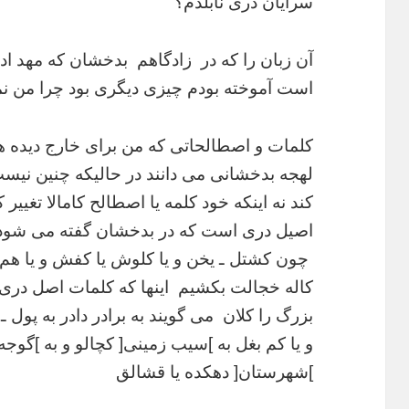
سرایان دری نابلدم؟
آن زبان را که در زادگاهم بدخشان که مهد اد
است آموخته بودم چیزی
دیگری بود چرا من نم
کلمات و اصطالحاتی که من برای خارج دیده ه
لهجه بدخشانی می دانند در حالیکه
چنین نیست 
کند نه اینکه خود کلمه یا اصطالح کامالا تغییر 
اصیل دری است که در بدخشان گفته می شود. 
چون کشتل ـ یخن و
یا کلوش یا کفش و یا هم ا
کاله خجالت بکشیم اینها که کلمات اصل دری
بزرگ را کلان می گویند به برادر دادر به پول ـ
و یا کم بغل به ]سیب زمینی[ کچالو و به ]گوجه
]شهرستان[ دهکده یا قشالق