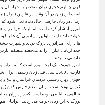
قرن چهارم هجری زبان منحصر به خراسان و ماو
است این زبان در آن
وقت در فارس (ایران) م
زمان در زبان فارسی حال دیده نمی شود که ب
امروز انتشار کرده است.
اما اینکه چرا عرب ه
خوانده اند دلیلش اولین رویارویی آن ها با ق
ها دارای امپراتوری بزرگ بودند و شهرت بیشت
همه
آریایی تباران را به ملاحظه منطقه پار
فارسی نامیدند.
اصل
خودش یک لهجه بوده است که موبدان و ع
فارسی 1500 سال قبل زبان رسمی ایران
شد 
هجری زبان رسمی مردمان خراسان و بلخ و بدخ
کنونی بوده است. زبان مردم فارس کهن )ایران
عیالمی یا ایالمی بوده
است که در دوران هخام
بزرگ به این زبان حرف می زدند. ایرانیان هم ب