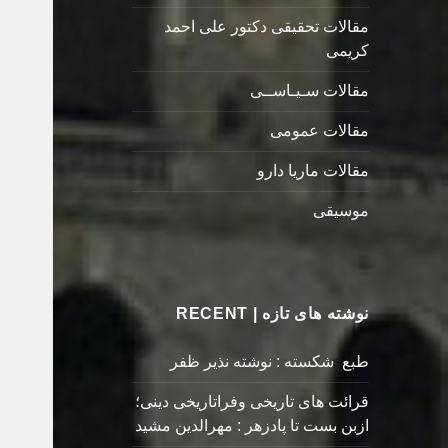
مقالات تحقیقی دکتور علی احمد
کریمی
مقالات سـیـاســی
مقالات عمومی
مقالات ماریا دارو
موسیقی
نوشته های تازه | RECENT
طبع شکسته : نوشته نذیر ظفر
قرائت های تاریخی وفراتاریخی دینی؛
ازبن بست تا پادزهر : مهرالدین مشید