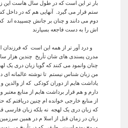
بار تر این است که در طول سال هاست این زب
ستم قرار می گیرد.
آنهایی هم که در داخل کش
دوم می دانند و چنان بر جانش چسپیده اند ک
اش را به دست فاجعه بسپارند
و درد آور تر از همه این است که فرزندان ا
مدرن پسندی های شان تأریخ چندین هزار ساله
چنان
وانمود می کنند که گویا زبان دری یک 
من زبان شناس نیستم تا نوشته عالمانه ای در
یاداشت هایم از دوران کودکی
که از والدین و
دارم و هم قرار برداشت هایم از منابع معتبر و
از منابع خارجی خوانده ام چنین دریافتم که حت
که زبان
دری یک لهجه نه بلکه زبان فارسی قد
زبان در زمان قبل از اسلا م در همین
سرزمین ک
مروج بوده است. طبقی که در تأریخ می نویس