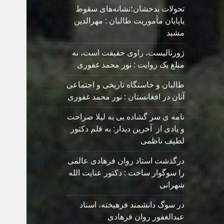
تحولات بدخشان؛نشانه‌های سقوط
یاپایان مأموریت طالبان : مهرالدین
مشید
ژورنالیست، راوی حقیقت است، نه
مبلغ یک روایت : نور محمد غفوری
طالبان و خاستگاه تاریخی و اجتماعی
آنان در افغانستان : نور محمد غفوری
نامه ی سر گشاده يی به ليلا صراحت
و یادی از آخرین دیدار: به قلم دکتور
لطیف ناظمی
درگذشت استاد روان فرهادی عالمی
را سوگوار ساخت : دکتور عنایت الله
شهرانی
در سوگ دانشمند فرهیخته، استاد
عبدالغفور روان فرهادی