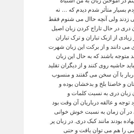
ینم در آموختن زبان به من اشتباه
ردم بسیار متأثر شدم دیدم که … نه
 زدند ولی آنچه حاال می شنوم فقط
 دری در حال تاراج کردن
زبان اصیل
یادی از ازبک تباران و ترک تباران
 می دانند و از برکت این زبان شهرت
ید متوجه باشند که
به حال این زبان
اید حاشیه روی کنند و از دیگران تقلید
دربار با آن سخن می گفتند و منسوب
ان و خاصتا بلخ و بدخشان بوده و
ن
زبان دری به نسبت کلمات و
توجه و عالقه درباریان آن وقت بود
ی در آن زمان به نسبت خوش خوانی
هاده بودند مانند کبک دری.
در زبان پر
سی را هم می توان یافت و حتی