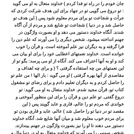
جان خودم را در راه تو فدا کردم ) خداوند متعال به او می گوید
: تو دروغ می گویی تو در جهاد برای این هدف شرکت کردی که
جرأت و شجاعت تو برای مردم معلوم شود پس ( این هدف تو
حاصل شد و در دنیا ) شجاعت تو شایع شد و مردم از آن آگاه
شدند. آنگاه خداوند دستور می دهد و او بصورت واژگون در
جهنم انداخته میشود. شخص دیگری را می آورند که علم دین را
فرا گرفته و به دیگران نیز علم آموخته است. و قرآن را خوب
خوانده است. خداوند نعمتهای اعطایی خود را برای او بیان می
کند و او به آنها اعتراف می کند. آنگاه از او می پرسد: بگو تو از
این نعمتهای من چه استفاده گرفتی ؟ ( و برای چه اهداف و
مقاصدی از آنها بهره گرفتی ) او می گوید : بار الها ! من علم تو
را حاصل کردم و به دیگران تعلیم دادم و برای رضای تو مشغول
کتاب تو، قرآن مجید شدم. خداوند متعال به او می گوید: تو
دروغ گفتی. تو علم دین و قرآن را برای این منظور آموختی و
خواندی که مردم تو را عالم، قاری و عابد گویند پس ( این
مقصد تو در دنیا تو را حاصل شد ) عالم، عابد و قاری بودن تو
برای مردم خوب معلوم شد و میان آنها شایع شد. آنگاه خداوند
دستور می دهند تا او را نیز بصورت واژگون در جهنم بیندازند.
شخص سومی را می آورند که خداوند متعال به او در دنیا مال و