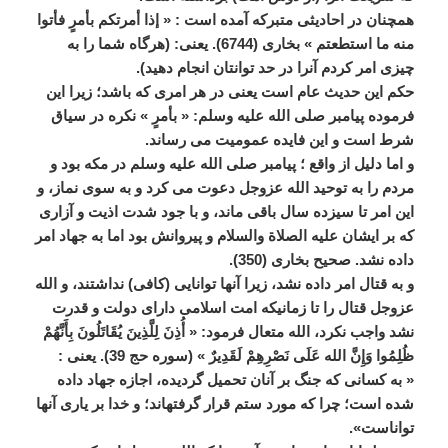
همچنان در احادیثی متبرکه آمده است : « إذا أمرتکم بأمرٍ فأتوا
منه ما استطعتم » بخاری (6744). یعنی: (هرگاه شما را به
چیزی امر کردم آنرا در حد توانتان انجام دهید).
حکم این حدیث عام است یعنی در هر امری که باشد؛ زیرا این
فرموده پیامبر صلی الله علیه وسلم: « بأمرٍ » نکره در سیاق
شرط است و این فایده عمومیت می رساند.
و اما دلیل از واقع ؛ پیامبر صلی الله علیه وسلم در مکه بود و
مردم را به توحید الله عزوجل دعوت می کرد و به سوی نماز، و
این امر تا سیزده سال باقی ماند، و با جود شدت اذیت و آزاری
که بر ایشان علیه الصلاة والسلام و پیروانش بود اما به جهاد امر
داده نشد. صحیح بخاری (350).
و به قتال امر داده نشد، زیرا آنها توانایی (کافی) نداشتند، و الله
عزوجل قتال را تا زمانیکه امت اسلامی دارای دولت و قدرت
نشد واجب نکرد، الله متعال فرمود: « أُذِنَ لِلَّذِینَ یُقَاتَلُونَ بِأَنَّهُمْ
ظُلِمُوا وَإِنَّ الله عَلَی نَصْرِهِمْ لَقَدِیرٌ » (سوره حج 39). یعنی :
« به کسانی که جنگ بر آنان تحمیل گردیده، اجازه جهاد داده
شده است؛ چرا که مورد ستم قرار گرفته‏اند؛ و خدا بر یاری آنها
تواناست».