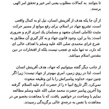
تا بتوانند
به كمالات مطلوب یعنی امر خیر و تحقق امر الهی
برسند.
از آن جا يكه هدف از آفرينش انسان، نيل او به كمال واقعى
است، تشريع جهاد در اسلام، براى رفع موانع از مسير حركت
مثبت تكاملى انسان متعهد و مسلمان يك امرى لازم و ضرورى
است; بنا بر اين، وجود قانون جهاد و به كار ګیري آن مطابق به
شرع غرای محمدی صلی الله علیه وسلم با اهداف عالى اى
كه دارد، نه تنها مايه ى تعجب نيست بلكه از افتخارات در دین
مقدس اسلام میباشد.
از جانب دیگر گفته میتوانیم که جهاد، هدف آفرينش انسان
است. لذا در روي زمين، امري مهم‌تر از جهاد نيست؛ زيرا اگر
چنين نبود، خداوند پيامبرانش را با اين وظيفه مبعوث
نمي‌کرد. اگر تاریخ انبیا ء را از حضرت آدم علیه السلام گرفته
وتا آخرین پیامبر حضرت محمد صلی الله علیه وسلم مطالعه
نمایم با وضاحت در خواهیم یافت، که با مجاهدت بخصو ص در
مجاهدت با نفس به درجه‌ي عالی برگزيدگی رسيدند.