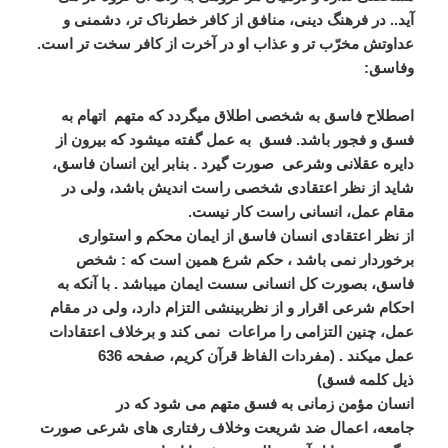
آید.. در فرهنگ دینی، منافق از کافر خطرناک تر، دشمنی و
عداوتش مخرّب تر و عذاب او در آخرت از کافر سخت تر است.
وفاسق:
اصطلاح فاسق به شخصی اطلاق میگردد که متهم اتهام به
فسق و فجور باشد. فسق به عمل گفته میشود که بیرون از
دایره عقلانی وشرعی صورت گیرد . بنابر این انسان فاسق،
شاید از نظر اعتقادی شخصی راست اندیش باشد، ولی در
مقام عمل، انسانی راست کار نیست.
از نظر اعتقادی انسان فاسق از ایمان محکم و استواری
برخوردار نمی باشد ، حکم شرع همین است که : شخص
فاسق، بصورت کل انسانی سست ایمان میباشد . با آنکه به
احکام شرعی اقرار و از نظربینشی التزام دارد، ولی در مقام
عمل، چنین التزامی را مراعات نمی کند و برخلاف اعتقادات
عمل میکند . (مفردات الفاظ قرآن کریم، صفحه 636
ذیل کلمه فسق)
انسان مؤمن زمانی به فسق متهم می شود که در
جامعه، اعمال ضد شریعت وخلاف رفتاری های شرعی صورت