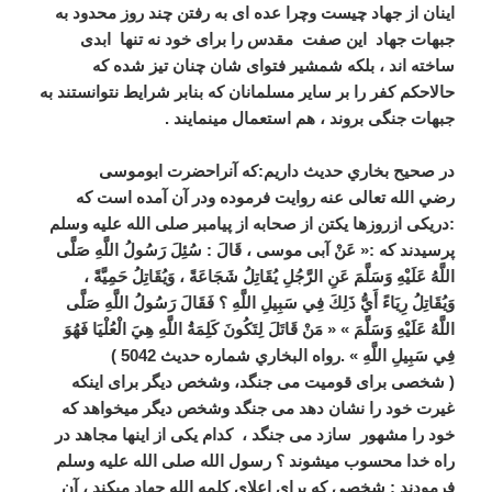
اینان از جهاد چیست وچرا عده ای به رفتن چند روز محدود به
جبهات جهاد این صفت مقدس را برای خود نه تنها ابدی
ساخته اند ، بلکه شمشیر فتوای شان چنان تیز شده که
حالاحکم کفر را بر سایر مسلمانان که بنابر شرایط نتوانستند به
جبهات جنگی بروند ، هم استعمال مینمایند .
در صحیح بخاري حدیث داریم:که آنراحضرت ابوموسی
رضي الله تعالی عنه روایت فرموده ودر آن آمده است که
:دریکی ازروزها یکتن از صحابه از پیامبر صلی الله علیه وسلم
پرسیدند که
:«
عَنْ آبی موسی ، قَالَ : سُئِلَ رَسُولُ اللَّهِ صَلَّى
اللَّهُ عَلَيْهِ وَسَلَّمَ عَنِ الرَّجُلِ يُقَاتِلُ شَجَاعَةً ، وَيُقَاتِلُ حَمِيَّةً ،
وَيُقَاتِلُ رِيَاءً أَيُّ ذَلِكَ فِي سَبِيلِ اللَّهِ ؟ فَقَالَ رَسُولُ اللَّهِ صَلَّى
اللَّهُ عَلَيْهِ وَسَلَّمَ » « مَنْ قَاتَلَ لِتَكُونَ كَلِمَةُ اللَّهِ هِيَ الْعُلْيَا فَهُوَ
فِي سَبِيلِ اللَّهِ »
.
رواه البخاري شماره حدیث 5042 )
( شخصی برای قومیت می جنگد، وشخص دیگر برای اینکه
غیرت خود را نشان دهد می جنگد وشخص دیگر میخواهد که
خود را مشهور سازد می جنگد ، کدام یکی از اینها مجاهد در
راه خدا محسوب میشوند ؟ رسول الله صلی الله علیه وسلم
فرمودند : شخصی که برای اعلای کلمه الله جهاد میکند ، آن