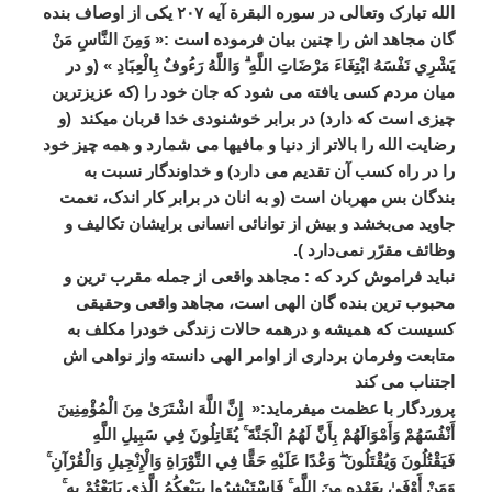
الله تبارک وتعالی در سوره البقرة آیه ۲۰۷ یکی از اوصاف بنده
گان مجاهد اش را چنین بیان فرموده است :« وَمِنَ النَّاسِ مَنْ
يَشْرِي نَفْسَهُ ابْتِغَاءَ مَرْضَاتِ اللَّهِ ۗ وَاللَّهُ رَءُوفٌ بِالْعِبَادِ » (و در
میان مردم کسی یافته می‌ شود که جان خود را (که عزیزترین
چیزی است که دارد) در برابر خوشنودی خدا قربان میکند (و
رضایت الله را بالاتر از دنیا و مافیها می ‌شمارد و همه چیز خود
را در راه کسب آن تقدیم می ‌دارد) و خداوندگار نسبت به
بندگان بس مهربان است (و به انان در برابر کار اندک، نعمت
جاوید می‌بخشد و بیش از توانائی انسانی برایشان تکالیف و
وظائف مقرّر نمی‌دارد ).
نباید فراموش کرد که : مجاهد واقعی از جمله مقرب ترین و
محبوب ترین بنده گان الهی است، مجاهد واقعی وحقیقی
کسیست که همیشه و درهمه حالات زندگی خودرا مکلف به
متابعت وفرمان برداری از اوامر الهی دانسته واز نواهی اش
اجتناب می کند
پروردگار با عظمت میفرماید:« إِنَّ اللَّهَ اشْتَرَىٰ مِنَ الْمُؤْمِنِينَ
أَنْفُسَهُمْ وَأَمْوَالَهُمْ بِأَنَّ لَهُمُ الْجَنَّةَ ۚ يُقَاتِلُونَ فِي سَبِيلِ اللَّهِ
فَيَقْتُلُونَ وَيُقْتَلُونَ ۖ وَعْدًا عَلَيْهِ حَقًّا فِي التَّوْرَاةِ وَالْإِنْجِيلِ وَالْقُرْآنِ ۚ
وَمَنْ أَوْفَىٰ بِعَهْدِهِ مِنَ اللَّهِ ۚ فَاسْتَبْشِرُوا بِبَيْعِكُمُ الَّذِي بَايَعْتُمْ بِهِ ۚ