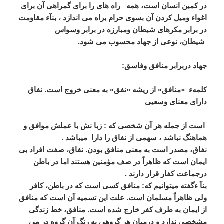
در کمین انسان است، همه
راه های را برای گمراهی آن برای
اغواء ومیل کردن آن بسوی حرام براه می اندازد ، بنآء مقاومت
در برابر مکرهای شیطان ومبارزه در برابر وسواس
شیطان، نوعی از جهاد محسوب می شود.
جهاد دربرابر منافق وفاسق:
کلمهء «منافق» از ریشه «نفق» به معنی خروج است. نفاق
دارای معنای وسعیی
است از جمله هر آن شخصی که : زبا نش با عملش موافق و
هماهنگ نباشد ، سهمی از نفاق را دارا میباشد .
نفاق، مصدر است به معنی منافق بودن. نفاق، صفت افراد بی
ایمان است که ظاهراً در صف مؤمنین هستند اما در باطن
درجماعت کفار قرار دارند .
بنآ ءگفته میتوانیم که: منافق کسی است که در باطن، کافر
ولی ظاهراً مسلمان است. علت این تسمیه آن است که منافق
از ایمان به طرف کفر خارج شده است. منافق، خط زندگی
مشخصی ندارد و درمیان هر گروهی به رنگ آن گروه در می