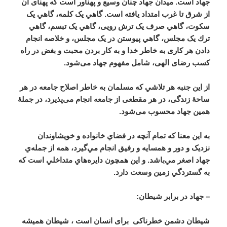
جهاد است. ميدان جهاد چنان وسیع و پهناور است که پهنای آن
از شرق تا غرب امتداد یافته است. گاهي یک کلمه، گاهي یک
سکوت، گاهي صرف یک ترش رویی، گاهي یک تبسم، گاهي
ترك یک مجلس، گاهي پیوستن در یک مجلس، و خلاصه انجام
دادن هر کاری به خاطر خدا و به کار بردن محبت و بغض در راه
کسب رضای الهی، شامل مفهوم جهاد می‌شود.
از اين جنبه هر تلاشي که مسلمان به خاطر اصلاح جامعه در هر
ساحۀ زندگی، در هر مقطعی از جامعه انجام می‌پذیرد، در جملۀ
همین جهاد محسوب می‌شود.
به اين معنا که تمام آنچه در فضاي خانواده و خويشاوندان
نزديک و دور و همسايه و رفيق انجام مي‌گيرد، همه از جمله‌ي
جهاد اصغر مي‌باشد. و اين همچون دايره‌هاي متداخلي است که
به گستردگي زمين وسعت دارد.
– جهاد در برابر شیطان:
شیطان دشمن خطرناكی برای انسان است ، شیطان همیشه