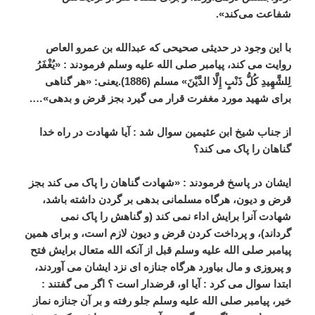
شفاعت می‌کند».
با این وجود در حدیثی صحیحی که عبدالله بن عمرو العاص
روایت می کند، پیامبر صلی الله علیه وسلم فرمودند : «یُغْفَرُ
لِلشَّهِیدِ کُلُّ ذَنْبٍ إِلَّا الدَّیْنَ» مسلم (1886).یعنی: «هر گناهی
برای شهید مورد مغفرت قرار می گیرد بجز قرض و بدهی»….
از جناب شیخ ابن عثیمین سوال شد : آیا شهادت در راه خدا
گناهان را پاک می کند؟
ایشان در پاسخ فرمودند : «شهادت گناهان را پاک می کند بجز
قرض و دیون، هرگاه مسلمانی بدهی بر گردن داشته باشد،
شهادت آنرا برایش اداء نمی کند (و گناهش را پاک نمی
گرداند)، و پرداخت کردن قرض و دیون لازم است، و برای همین
پیامبر صلی الله علیه وسلم قبل از آنکه الله متعال برایش فتح
و پیروزی و مال بیاورد هرگاه جنازه ای نزد ایشان می آوردند،
ابتدا سوال می کرد : آیا او، قرضدار است ؟ اگر می گفتند :
خیر، پیامبر صلی الله علیه وسلم جلو رفته و بر آن جنازه نماز