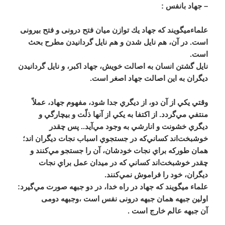
– جهاد بانفس :
علماءمیگویند که جهاد يك توازن ميان فتح درونی و فتح بيرونی
است. در آن، هم نايل شدن و هم نايل گردانيدن مطرح بحث
است.
نايل گشتن انسان به اصالت خويش، جهاد اكبر، و نايل گردانيدن
ديگران به اين اصالت جهاد اصغر است.
وقتي يكي از آن دو، از ديگري جدا شود، مفهوم جهاد، عملاً
منتفي مي‌گردد. از اكتفا به يكي از آنها ذلّت و بيچارگي و
ديگري خشونت و انارشي به وجود مي‌آيد.. پس چقدر
خوشبخت‌اند كساني‌كه در جستجوي اسباب نجات ديگران اند؛
همان طوركه براي نجات خودشان، آن را جستجو مي‌كنند و
چقدر خوشبخت‌اند كساني ‌كه در ميدان عمل براي نجات
ديگران، خود را فراموش نمي‌كنند.
علماء میگویند که جهاد در راه خدا، در دو جبهه صورت مي‌گيرد:
اولین جبهه همان جبهه درونی نفس است ،وجبهه دومی
آن جبهه عالم خارج است .