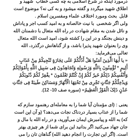
درمورد اینکه در شرع اسلامی به چه کسی خطاب شهید و
اطلاق شهید میگردد و گفته میشود و به کی نه؟ موضوع است
قابل بحث ومورد اختلاف علماء ومفسرین اسلام .
ولی اگر شخصی با نیت خالصانه و به امید کسب اجر و پاداش
و نائل شدن به مقام شهادت در راه الله متعال با دشمنان الله
و دینش بجنگد و در این را کشته شود، امید است الله متعال
وی را بعنوان شهید پذیرا باشد، و از گناهانش درگذرد، الله
تعالی می‌فرماید:‌
« یا أَیهَا الَّذِینَ آمَنُوا هَلْ أَدُلُّکُمْ عَلَی تِجَارَةٍ تُنْجِیکُمْ مِنْ عَذَابٍ
أَلِیمٍ * تُؤْمِنُونَ بِاللَّهِ وَرَسُولِهِ وَتُجَاهِدُونَ فِی سَبِیلِ اللَّهِ بِأَمْوَالِکُمْ
وَأَنْفُسِکُمْ ذَلِکُمْ خَیرٌ لَکُمْ إِنْ کُنْتُمْ تَعْلَمُونَ * یغْفِرْ لَکُمْ ذُنُوبَکُمْ
وَیدْخِلْکُمْ جَنَّاتٍ تَجْرِی مِنْ تَحْتِهَا الْأَنْهَارُ وَمَسَاکِنَ طَیبَةً فِی جَنَّاتِ
عَدْنٍ ذَلِکَ الْفَوْزُ الْعَظِیمُ» (سوره صف 10- 12).
یعنی : (ای مؤمنان آیا شما را به معامله‌ای رهنمود سازم که
شما را از عذاب بسیار دردناک نجات می‌دهد؟ (و آن این است
که) به الله و پیامبرش ایمان می‌آورید، و در راه الله با مال و
جان جهاد می‌کنید اگر بدانید این برای شما از هر چیزی بهتر
است. (اگر این تجارت را انجام دهید الله) گناهان تان را می