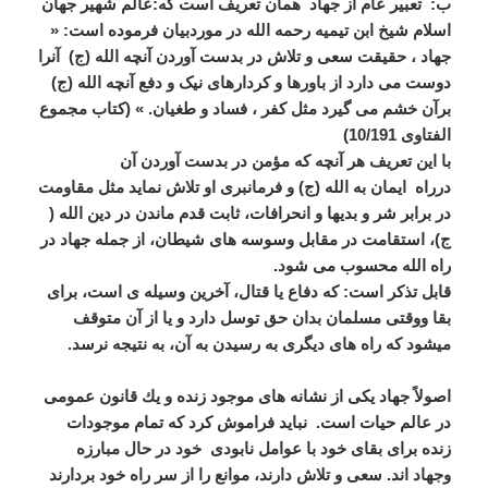
ب:
تعبیر عام از جهاد همان تعریف است که:عالم شهیر جهان
اسلام شیخ ابن تیمیه رحمه الله در موردبیان فرموده است: «
جهاد ، حقیقت سعی و تلاش در بدست آوردن آنچه الله (ج) آنرا
دوست می دارد از باورها و کردارهای نیک و دفع آنچه الله (ج)
برآن خشم می گیرد مثل کفر ، فساد و طغیان. » (کتاب مجموع
الفتاوی 10/191)
با این تعریف هر آنچه که مؤمن در بدست آوردن آن
درراه ایمان به الله (ج) و فرمانبری او تلاش نماید مثل مقاومت
در برابر شر و بدیها و انحرافات، ثابت قدم ماندن در دین الله (
ج)، استقامت در مقابل وسوسه های شیطان، از جمله جهاد در
راه الله محسوب می شود.
قابل تذکر است: که دفاع يا قتال، آخرين وسيله ی است، برای
بقا ووقتى مسلمان بدان حق توسل دارد و یا از آن متوقف
میشود كه راه هاى ديگری به رسیدن به آن، به نتيجه نرسد.
اصولاً جهاد يكى از نشانه هاى موجود زنده و يك قانون عمومى
در عالم حيات است. نباید فراموش کرد که تمام موجودات
زنده براى بقاى خود با عوامل نابودى خود در حال مبارزه
وجهاد اند. سعی و تلاش دارند، موانع را از سر راه خود بردارند