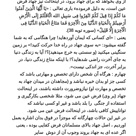
از وی بخواهد که برای جهاد برود، در اینحالت نیز جهاد فرض
عین است، به دلیل فرمودهء باری تعالی : «یَا أَیُّهَا الَّذِینَ آَمَنُوا
مَا لَکُمْ إِذَا قِیلَ لَکُمُ انْفِرُوا فِی سَبِیلِ الله اثَّاقَلْتُمْ إِلَی الْأَرْضِ
أَرَضِیتُمْ بِالْحَیَاةِ الدُّنْیَا مِنَ الْآَخِرَةِ فَمَا مَتَاعُ الْحَیَاةِ الدُّنْیَا فِی
الْآَخِرَةِ إِلَّا قَلِیلٌ» (سوره توبه 38).
یعنی : «ای کسانی که ایمان آورده‏اید! چرا هنگامی که به شما
گفته می‏شود: «به سوی جهاد در راه خدا حرکت کنید!» بر زمین
سنگینی می‏کنید (و سستی به خرج می‏دهید)؟! آیا به زندگی دنیا
به جای آخرت راضی شده‏اید؟! با اینکه متاع زندگی دنیا، در
برابر آخرت، جز اندکی نیست».
چهارم :
هرگاه آن شخص دارای تخصص و مهارتی باشد که
کسی جز او بدان خبره نباشد و (مجاهدان در میدان جهاد به
تخصص و مهارت او) نیازوضرورت داشته باشند، در اینحالت
جهاد (بر وی) فرض عین می شود، مثلا شخصی بکارگیری و
استفاده از جنگی را بلد باشد و غیر او کسی نباشد که
تواناییش کافی باشد، در اینحالت فرض عین می شود.
در غیر این حالات چهارگانه که موجزآ در فوق بدان اشاره بعمل
اوردیم ، اصل جهاد بالای مسلمانان فرض کفایی بوده ، یعنی
اگر عده ای به جهاد بروند وجوب آن از دوش سایر