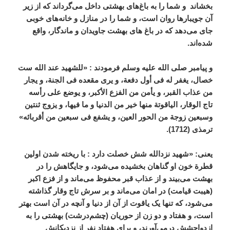
بخشاند و شما را به باغ‌های بهشتی داخل می‌گرداند که از زیر
آن جویبارها روان است، و شما را در منازل و خانه‌های خوبی
جای می‌دهد که در باغ های بهشت جاویدان و ماندگار، واقع
شده‌اند.
و پیامبر صلی الله علیه وسلم فرمودند : «للشهید عند الله ست
خصال، یغفر له فی أول دفعة، و یری مقعده فی الجنة، و یجار
من عذاب القبر، و یأمن من الفزع الأکبر، و یوضع علی رأسه
تاج الوقار، الیاقوتة منها خیر من الدنیا و ما فیها، و یزوج ثنتین
وسبعین زوجة من الحور العین، و یشفع فی سبعین من أقربائه»
ترمذی (1712).
یعنی: «شهید نزدالله شش خصلت دارد : با ریخته شدن اولین
قطرة خون او گناهان بخشیده می‌شود، و جایگاهش را در
بهشت می‌بیند و از عذاب قبر محفوظ می‌ماند و از فزع اکبر
(هیبت قیامت) در امان می‌ماند و بر سرش تاج وقار گذاشته
می‌شود، که تنها یک یاقوت از آن از دنیا و آنچه در آن است بهتر
است، و هفتاد و دو زن از حوریان (چشم‌درشت) بهشتی را به
ازدواجشش درمی‌آورند، و برای هفتاد نفر از نزدیکانش