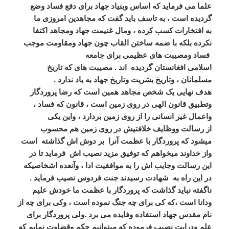
علما می فرماید که اساس وبنیاد جهاد برای دفع فساد وضع
گردیده است ، به تاسف باید گفت که مجاهدین امروزی ما
به افتخارات کسب کرده ، ومال غنیمت جهاد ومجاهد اکتفا
نکرده بلکه با ضمه ساختن القاب چون جهاد ومقاومت موجب
فساد ومصیبت های عظیمی برای جامعه
اسلامی افغانستان گردیده اند . مصیبت های که تاریخ
مسلمانان ، وتاریخ بشریت وتاریخ جهاد به یاد ندارد .
هدف نهایی یک شخص مجاهد همین است که رضا پروردگار
وتطبیق قانون الهی در روی زمین است ، قانون که فساد ،
واعمال غیر انسانی را از روی زمین بردارد ، واین یکی
از رسالت ووظایف خلافتیش در روی زمین هم محسوب
میشود که پروردگار با عظمت آنرا بر دوش اش گذاشته است
واز خداوند میخواهم که توفیق مزید نصیب اش فرماید تا در
این رسالت وجایب اش را به موافقیت ادا ، وآنعده اشخاصیکه
در این راه به شهادت رسیدند جنت فردوس نصیب فرماید .
ناگفته نباید گذاشت که پروردگار با عظمت ما خودش علیم
ودانا است ،که کی برای چه جنگ نموده است ، وکی برای چه از
نام مقدس جهاد استفاده وفایده می برد .ولی پروردگار برای
علم ودرایت نصیب فرموده که میتوانیم حکم وقضاوت نمایم که