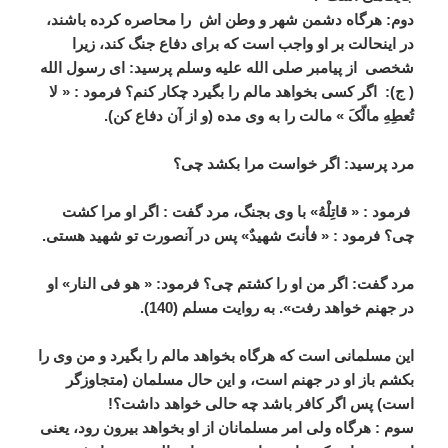
دوم:
هرگاه دشمن شهر و وطن اش را محاصره کرده باشند،
در اینحالت بر او واجب است که برای دفاع جنگ کند، زیرا
شخصی از پیامبر صلی الله علیه وسلم پرسید: ای رسول الله
( ج): اگر کسی بخواهد مالم را بگیرد چکار کنم؟ فرمود : « لا
تُعطِهِ مالّکَ » مالت را به وی مده (و از آن دفاع کن).
مرد پرسید: اگر خواست مرا بکشد چی؟
فرمود : « قاتِلْهُ» با وی بجنگ، مرد گفت : اگر او مرا کشت
چی؟ فرمود : « فأنتَ شهیدٌ» پس در آنصورت تو شهید هستی.
مرد گفت: اگر من او را کشتم چی؟ فرمود: « هو فی النار» او
در جهنم خواهد رفت». به روایت مسلم (140).
این مسلمانی است که هرگاه بخواهد مالم را بگیرد و من وی را
بکشم باز او در جهنم است، و این حال مسلمان (متجاوزگر
است) پس اگر کافر باشد چه حالی خواهد داشت؟!
سوم :
هرگاه ولی امر مسلمانان از او بخواهد بیرون رود، یعنی