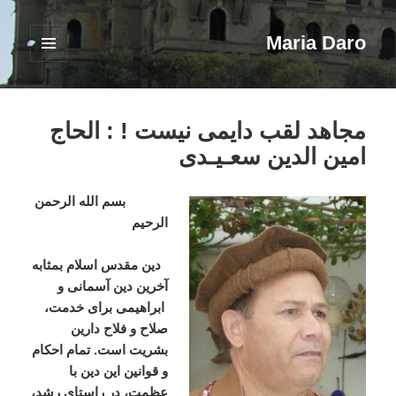
Maria Daro
فهرست
و
ابزارک‌ها
مجاهد لقب دایمی نیست ! : الحاج
امین الدین سعـیـدی
بسم الله الرحمن
الرحیم
دین مقدس اسلام بمثابه
آخرین دین آسمانی و
ابراهیمی برای خدمت،
صلاح و فلاح دارین
بشریت است. تمام احكام
و قوانين این دین با
عظمت، در راستاى رشد،