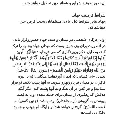
آن صورت بقیه شرایع و شعائر دین تعطیل خواهد شد.
شرایط فرضیت جهاد:
جهاد بنابر شرایط ذیل بالای مسلمانان بحیث فرض عین
میباشد که:
اول:
هرګاه شخصی در میدان و صف جهاد حضوروقرار یابد،
در آنصورت برای وی جایز نیست که میدان جهاد وجبهه را ترک
کند، به دلیل حکم پروردگاری که می فرماید : «یَا أَیُّهَا الَّذِینَ
آَمَنُوا إِذَا لَقِیتُمُ الَّذِینَ کَفَرُوا زَحْفًا فَلَا تُوَلُّوهُمُ الْأَدْبَارَ * وَمَنْ یُوَلِّهِمْ
یَوْمَئِذٍ دُبُرَهُ إِلَّا مُتَحَرِّفًا لِقِتَالٍ أَوْ مُتَحَیِّزًا إِلَی فِئَةٍ فَقَدْ بَاءَ بِغَضَبٍ
مِنَ الله وَمَأْوَاهُ جَهَنَّمُ وَبِئْسَ الْمَصِیرُ» (سوره انفال 15-16).
یعنی : «ای کسانی که ایمان آورده‏اید! هنگامی که با انبوه
کافران در میدان نبرد روبه‏رو شوید، به آنها پشت نکنید (و فرار
ننمایید) و هر کس در آن هنگام به آنها پشت کند -مگر آنکه
هدفش کناره‏گیری از میدان برای حمله مجدد، و یا به قصد
پیوستن به گروهی (از مجاهدان) بوده باشد. (چنین کسی) به
غضب الله( ج) گرفتار خواهد شد؛ و جایگاه او جهنم، و چه بد
جایگاهی است».