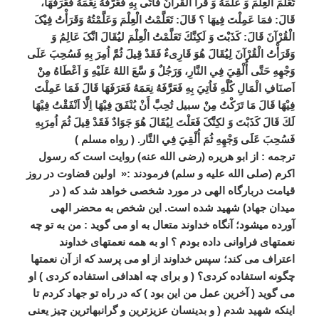
تَعَلَّمَ الْعِلْمَ وَ عَلَّمَهُ وَ قَرأَ الْقُرانَ فَأَتَى بِهِ فَعَرَّفَهُ نِعَمَهُ فَعَرَفَهَا،
قَالَ: فمَا عَمِلْتَ فِيهَا ؟ قَالَ: تَعَلَّمْتُ الْعِلْمَ وَعَلَّمْتُهُ وَقَرَأْتُ فِیْکَ
الْقُرْآنَ قَالَ: كَذَبْتَ وَ لَكِنَّكَ تَعَلَّمْتُ الْعِلْمَ ليُقَالَ انَّکَ عَالِمُ وَ
وَقَرَأْتُ الْقُرْآنَ لِيُقَالَ هُوَ قَارِیءٌ فَقَدْ قِيلَ ثُمَّ اُمِرَ بِهِ فَسُحِبَ عَلَى
وَجْهِهِ حَتَّى أُلْقِيَ فِي النَّارِ، وَرَجُلٌ وَ سَّعَ اللهُ عَلَيْهِ وَ اَعْطَاهُ مِنْ
اَصنَافِ الْمَالِ كُلَّهِ فَاُتِيَ بِهِ فَعَرَّفَهُ نِعَمَهُ فَعَرَفَهَا قَالَ فَمَا عَمِلْتَ
فِيْهَا قَالَ مَا تَرَكْتُ مِنْ سبيل تُحِبَّ أَنْ يُنْفَقَ فِيْهَا اِلَّا اَنْفَقْتُ فِيْهَا
لَكَ قَالَ كَذَبْتَ وَ لکِنَّکَ فَعَلْتَ لِيُقَالَ هُوَ جَوَادٌ فَقَدْ قِيلَ ثُمَ اُمِرَبِهِ
فَسُحِبَ عَلَى وَجْهِهِ ثُمَ أُلْقِيَ فِي النَّار. ( رواه مسلم
)
ترجمه : از ابو هریره (رضی الله عنه) روایت است که رسول
اکرم (صلی الله علیه و سلم) فرمودند :«
اولین قضاوت در روز
قیامت دربارگاه الهی در مورد شخصی خواهد شد که ( در
میدان جهاد) شهید شده است. این شخص به محضر الهی
آورده میشود؛ آنگاه خداوند متعال به او می گوید : من به تو چه
نعمتهای فراوانی داده بودم ؟ او به همه نعمتهای خداوند
اعتراف می کند؛ سپس خداوند از او می پرسد که از آن نعمتها
چگونه استفاده کردی؟ ( و برای چه اهدافی استفاده کردی ) او
می گوید ( آخرین عمل من این بود ) که در راه تو جهاد کردم تا
اینکه شهید شدم ( و بدینسان عزیزترین و گرانبهاترین چیز یعنی