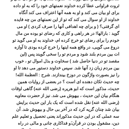
ثروت فراوانی عطا کرده خداوند نعمتهای خود را که به او داده
برای او بیان می کند و او به همه آنها اعتراف می کند آنگاه
خداوند از او سوال می کند که تو از این نعمتهای من چه فایده
ای گرفتی؟ ( و برای چه اهدافی آنها را صرف کردی ) او می
گوید : بارالها! در هر راهی و کاری که رضای تو بوده من مال
خودم را برای رضای تو خرج کرده ام، خداوند به او می گوید تو
دروغ می گویی، در واقع همه اینها را خرج کرده بودی تا آوازه
ات بین مردم بلند شود و مردم تو را سخی گویند پس (این
مقصد تو در دنیا حاصل شد ) سخاوت و بذل اموال تو ، خوب
بین مردم زبان زد آنها شد. سپس خداوند دستور می دهد تا او
را نیز بصورت واژگون در دوزخ بیندازند. شرح : العظمة الله!
چه حدیث تکان دهنده ای است ؟ در بعضی از روایات همین
حدیث، مذکور است که ابو هریره (رضی الله عنه) گاهی اوقات
هنگام بیان این حدیث ، بیهوش می شد. نیز از حضرت معاویه
(رضی الله عنه) نقل شده است که یک بار این حدیث برایش
بیان شد چنان گریه کرد که در آخر بی حال و بیهوش شد. آن
سه عملی که در این حدیث مذکوراند یعنی تحصیل و تعلیم علم
دین، مشغول بودن در قرآن،َو فداکاری جانی و مالی در راه