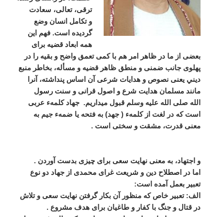
ترقى، تعالی، سعادت
و تكامل انسان وضع
گردیده است. فهم این
همه ابعاد قضیه برای
بعضی از ما در ظاهر امر هم با کمی تعمق واضح و بقیه را در
پهلوی جانب ضمنی و منطق ظاهر قضیه و مسأله، بخاطر منبع
دیني یعنی نصوص و هدایات شرعی آن اساس پنداشته، آنرا
مانند مسلمان هدایت شرع و اصول قرانی و سنت رسول
الله صلی الله علیه وسلم قبول میداریم.
جهاد كلمهء عربی
است که در لغت از کلمهء ( جهد) به فتحه یا ضمهء جیم به
معنی قدرت، مشقت و سختی است .
و اجتهاد، به معنی نهایت سعی برای چیزی بدست آوردن .
اما در اصطلاح دین و شریعت غرای محمدی از جهاد دو نوع
تعبیر بعمل آمده است:
الف: تعبیر خاص که منظور آن بکار گرفتن نهایت سعی و تلاش
در قتال و جنگ با کفار و طاغیان برای هدف مشروع .