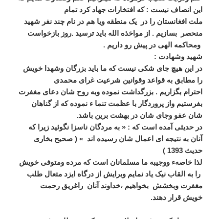
این انصاف نیست : که افتخارات جهاد کرد تمام
ملت افغانستان را در
یک منطقه ویا هم در نام چند نفر شهید
منحصر بسازیم . از مواخذه الله باید ترسید .روز بازخواست
ومحاکمه الهی در پیش رو داریم .
شهید وشهادت :
در این هیچ جای شکی نیست که ما باید بزرگان وشهدا خویش
را مطابق به قواعد وقوانین شرعیت غرای محمدی
احترام بگزاریم . بزرگداشت نموده وبه روح شان دعای مغفرت
بفرستیم واز پروردگار با عظمت تنما ء نموده که از گناهان
شان عفو وجای شان در بهشت برین باشد.
در حدیثی آمده است که : « به مردگان ناسزا نگوئید زیرا که
آنان به نتیجه ای اعمال شان رسیده اند » ( صحیح بخاری
حدیث 1393 )
لذا خاصهء ووجیبه ما مسلمانان است که مرده ومتوفی خویش
را به القاب نیک یاد نمایم وبرایش از درگاه ایزد متعال طلب
مغفرت وبخشش بخواهیم ،خداوند آنان راغریق رحمت
خویش قرار دهند.