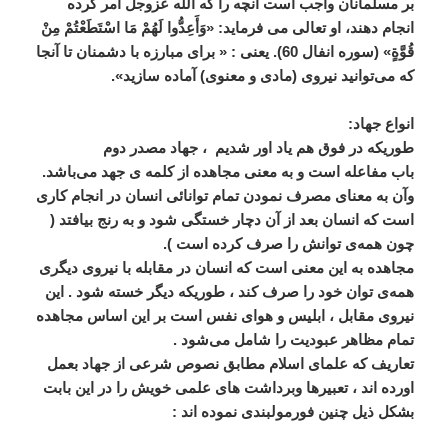
بر مسلمانان واجب است آنچه را که الله عزوجل امر کرده
انجام دهند، او تعالی می فرماید: «وَأَعِدُّوا لَهُمْ مَا اسْتَطَعْتُمْ مِنْ
قُوَّةٍ» (سوره انفال 60). یعنی : « برای مبارزه با دشمنان تا آنجا
که می‌توانید نیروی (مادی و معنوی) آماده سازید».
انواع جهاد:
طوریکه در فوق هم یاد اور شدیم ، جهاد مصدر دوم
باب مفاعله است و به معنی مجاهده از کلمه ی جهد می‌باشد.
وآن به معنای مصرف نمودن تمام توانائی انسان در انجام کاری
است که انسان بعد از آن دچار خستگی شود و به رنج ‌بیافتد (
چون همه‌ی توانش را صرف کرده است ).
مجاهده به این معنی است که انسان در مقابله با نیروی دیگری
همه‌ی توان خود را صرف کند ، طوریکه دیگر خسته شود . این
نیروی مقابل ، ابلیس و هوای نفس است بر این اساس مجاهده
تمام مظاهر عبودیت را شامل می‌شود .
تعاریف که علمای اسلام مطابق نصوص شرعی از جهاد بعمل
اورده اند ، تعبیرها وبرداشت های علمی خویش را در این بابت
بشکل ذیل چنین فورمولبندی نموده اند :