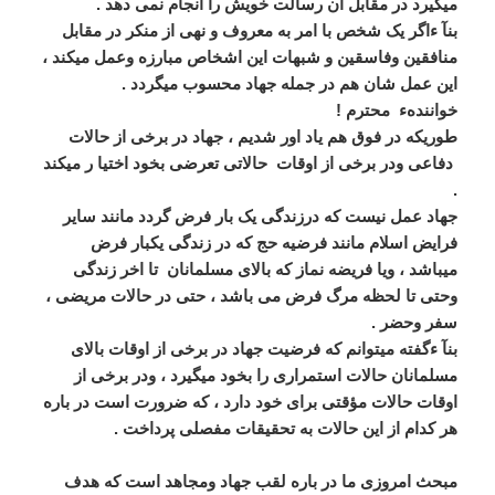
میگیرد در مقابل آن رسالت خویش را انجام نمی دهد .
بنآ ءاگر یک شخص با امر به معروف و نهی از منکر در مقابل
منافقین وفاسقین و شبهات این اشخاص مبارزه وعمل میکند ،
این عمل شان هم در جمله جهاد محسوب میگردد .
خوانندهء محترم !
طوریکه در فوق هم یاد اور شدیم ، جهاد در برخی از حالات
دفاعی ودر برخی از اوقات حالاتی تعرضی بخود اختیا ر میکند
.
جهاد عمل نیست که درزندگی یک بار فرض گردد مانند سایر
فرایض اسلام مانند فرضیه حج که در زندگی یکبار فرض
میباشد ، ویا فریضه نماز که بالای مسلمانان تا اخر زندگی
وحتی تا لحظه مرگ فرض می باشد ، حتی در حالات مریضی ،
سفر وحضر .
بنآ ءگفته میتوانم که فرضیت جهاد در برخی از اوقات بالای
مسلمانان حالات استمراری را بخود میگیرد ، ودر برخی از
اوقات حالات مؤقتی برای خود دارد ، که ضرورت است در باره
هر کدام از این حالات به تحقیقات مفصلی پرداخت .
مبحث امروزی ما در باره لقب جهاد ومجاهد است که هدف