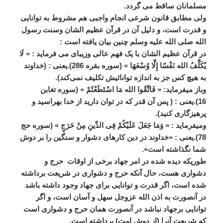
مسلمانان ساقط می گردد.
ولی مطابق قانون شرعی انجام واجبی هم مشروط به توانایی
و قدرت است، و دلیل آن در قرآن عظیم الشان وسنت رسول
الله صلی الله علیه وسلم چنین بیان یافته است :
در قرآن عظیم الشان با یک فهم عالی وزیبای می فرماید : « لَا
یُکَلِّفُ الله نَفْسًا إِلَّا وُسْعَهَا » (سوره بقره 286).یعنی : (خداوند
به هیچ کس جز به اندازه توانائیش تکلیف نمی‌کند).
وباز میفرماید: « فَاتَّقُوا الله مَا اسْتَطَعْتُمْ » (سوره تغابن
16).یعنی : ( ‏پس آن قدر که در توان دارید از خدا بهراسید و
پرهیزگاری کنید).
ومیفرماید : « وَمَا جَعَلَ عَلَیْکُمْ فِی الدِّینِ مِنْ حَرَجٍ » (سوره حج
78).یعنی : «خداوند در دین کارهای دشوار و سنگین را بر دوش
شما نگذاشته است».
طوریکه دیده شده در امر جهاد برخی از اوقات حرج و
دشواری هست، حال آنکه حرج و دشواری در شریعت برداشته
شده است، اگر قدرت و توانایی برای جهاد وجود داشته باشد
در آنصورت به اذن الله عزوجل سهل و آسان است، و اگر
توانایی برجهاد نباشد در آنصورت همان حرج و دشواری است
که شریعت آنرا (از دوش امت) برداشته است.