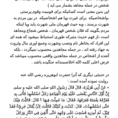
شخص در جمله مجاهد بشمار می اید )
این بدین معنی است کسانیکه برای قومیت وقوم پرستی
،واشخاصیکه برای غیرت ویا هم اشخاصیکه در بین مردم به
شهرت برسند ، وبه حیث قهرمان ملی شهرت یابد ویا اینکه
مردم بگویند که فلان شخص قهرمان ، شخص شجاع ومجاهد
است ،از فهم حدیث متبرکه طوری استنباط میشود که همه ای
این افراد که بخاطر نام ونصب وشهرت وجمع اوری مال وثروت
به جهاد رفته اند ، در جمله مجاهدین محسوب نمیگردد ، بلکه
آنعده از اشخاص در جمله مجاهدین واقعی محسوب میباشد که
غرض اعلی کلمه الله اخلاصمندانه جنگیده باشد .
در حدیثی دیگری که آنرا حضرت ابوهريره رضي الله عنه
روایت نموده آمده است :
« عَنْ أَبِي هُرَيْرَةَ، قَالَ قَالَ رَسُولِ اللهِ صلی الله علیه و سلم،
إِنَّ أَوَّلَ النَّاسِ يُقْضَى عَلَيْهِ يَوْمَ الْقِيَامَةِ رَجُلٌ اسْتُشْهِدَ فَأَتَى بِهِ
فَعَرَّفَهُ نِعْمَتَهُ فَعَرَفَهَا، فَقَالَ: مَا عَمِلْتَ فِيهَا ؟ قَالَ: قَاتَلْتُ فِيْکَ
حَتَّى اسْتُشْهِدْتُ، قَالَ: كَذَبْتَ وَ لَكِنَّكَ قَاتَلْتَ لِاَنْ يُّقَالَ جَرِيْءٌ فَقَدْ
قِیْلَ، ثُمَ اُمِرَبِهِ فَسُحِبَ عَلَى وَجْهِهِ حَتَّى أُلْقِيَ فِي النَّارِ وَرَجُلٌ