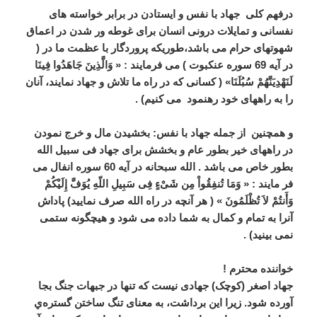
درفهم کلی جهاد با نفس و ایستادن در برابر خواسته های
نفسانی و تمایلات درونی انسان برای غوطه ور شدن در اعماق
شهوتهای حرام می باشد،طوریکه پروردگار با عظمت ما در (
در آیه 69 سوره عنکبوت ) می فرمایند : « وَالَّذِینَ جَاهَدُوا فِینَا
لَنَهْدِیَنَّهُمْ سُبُلَنَا» ( کسانی که در راه ما تلاش و جهاد نمایند، آنان
را به راههای خود رهنمود می کنیم) .
و همچنین از جمله جهاد با نفس: بخشیدن مال و خرج نمودن
در راههای خیر بطور عام و بخشش برای جهاد فی سبیل الله
بطور خاص می باشد . الله سبحانه در آیه 60 سوره انفال می
فر مایند : « وَمَا تُنفِقُواْ مِن شَیْءٍ فِی سَبِیلِ اللّهِ یُوَفَّ إِلَیْکُمْ
وَأَنتُمْ لاَ تُظْلَمُونَ » ( هر آنچه در راه الله صرف نمایید) پاداش
آنرا به تمام و کمال به شما داده می شود و هیچگونه ستمی
نمی بینید) .
خواننده محترم !
جهاد اصغر (کوچک) جهادی نیست که تنها در جبهات جنگ بجا
آورده شود. زيرا اين برداشت، به معنای تنگ ساختن گستره‌ي