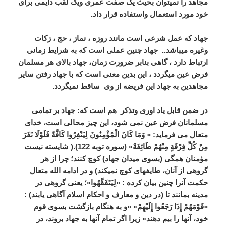
مجاهد را نمیتوان بحیث یک صفت عمری ویک لقب دایمی برای
خود مورد استعمال واستفاده قرار داد.
جهاد كه عمل شرعی است مانند روزه ، نماز ، حج ، زکات
وغیره میباشد.. جهاد چنین عملی است که به شرایط زمانی
ارتباط دارد ، گاهی بنابر ضرورت زمان، جهاد بالای هر مسلمان
فرض عین میگردد ، این بدین معنی است که با جهاد رفتن سایر
مجاهدین به جهاد این فریضه از وی ساقط نمیگردد.
در ضمن قابل یاد اوری وتذكر هم است که: جهاد بر تمامی
مسلمانان فرض عین نمی شود، این چیز محالی است، خدای
متعال می فرماید: « وَمَا کَانَ الْمُؤْمِنُونَ لِیَنْفِرُوا کَافَّةً فَلَوْلَا نَفَرَ
مِنْ کُلِّ فِرْقَةٍ مِنْهُمْ طَائِفَةٌ» (سوره توبه 122).( شایسته نیست
مؤمنان همگی (بسوی میدان جهاد) کوچ کنند؛ چرا از هر
گروهی از آنان، طایفه‏ای کوچ نمی‏کند) و در ادامه الله متعال
حکمت آنرا چنین بیان کرده : «لِیَتَفَقَّهُوا»؛ یعنی گروهی در
مدینه بمانند تا (در دین و معارف و احکام اسلام آگاهی یابند) :
«قَوْمَهُمْ إِذَا رَجَعُوا إِلَیْهِمْ» «و به هنگام بازگشت بسوی قوم
خود، آنها را بیم دهند» زیرا اگر تمام آنها به جهاد بروند، در