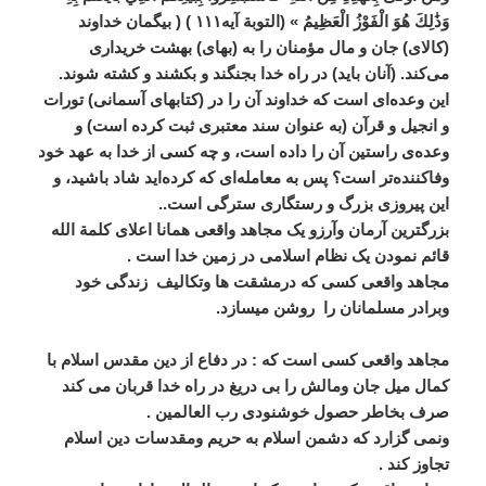
وَذَٰلِكَ هُوَ الْفَوْزُ الْعَظِيمُ » (التوبة آیه۱۱۱ ) ( بیگمان خداوند
(کالای) جان و مال مؤمنان را به (بهای) بهشت خریداری
می‌کند. (آنان باید) در راه خدا بجنگند و بکشند و کشته شوند.
این وعده‌ای است که خداوند آن را در (کتابهای آسمانی) تورات
و انجیل و قرآن (به عنوان سند معتبری ثبت کرده است) و
وعده‌ی راستین آن را داده است، و چه کسی از خدا به عهد خود
وفاکننده‌تر است؟ پس به معامله‌ای که کرده‌اید شاد باشید، و
این پیروزی بزرگ و رستگاری سترگی است..
بزرگترین آرمان وآرزو یک مجاهد واقعی همانا اعلای کلمة الله
قائم نمودن یک نظام اسلامی در زمین خدا است .
مجاهد واقعی کسی که درمشقت ها وتکالیف زندگی خود
وبرادر مسلمانان را روشن میسازد.
مجاهد واقعی کسی است که : در دفاع از دین مقدس اسلام با
کمال میل جان ومالش را بی دریغ در راه خدا قربان می کند
صرف بخاطر حصول خوشنودی رب العالمین .
ونمی گزارد که دشمن اسلام به حریم ومقدسات دین اسلام
تجاوز کند .