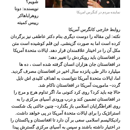
شویم؟
نویسنده
:
دونا
نماینده مردم در کنگرس امریکا
روهراباهاکر
رییس
کمیته
روابط
خارجی
کانگرس
آمریکا
نکته
:
این
مقاله
را
دوست
دیگری
بنام
دکتر
عاطفی
نیز
برگردان
کرده
است
اما
به
صورت
گزینشی
.
این
قلم
کوشیده
است
متن
مکل
آن
را
در
اخیتار
علاقمندان
قرار
دهد
.
ایالات
متحدۀ
آمریکا
در
افغانستان
باید
رویکردش
را
تغییر
دهد؛
در
افغانستان
جان
هزاران
انسان
گرفته
شده
است
،
ده
ها
میلیارد
دالر
طی
پانزده
سال
اخیر
در
افغانستان
مصرف
گردید
.
اما،
ایالات
متحدۀ
آمریکا
نتوانست
به
اهداف
کلیدی
اش
نایل
گردد
–
ماموریت
آمریکا
در
افغانستان
ناکام
شد
.
حالا
چه
باید
کرد؟
روی
کرد
کنونی
ما،
اگر
تداوم
هرج
و
مرج
را
در
افغانستان
تضمین
کند
و
درب
ورودی
آسیای
مرکزی
را
به
روی
افراطگرایان
اسلامی
باز
بگذارد
–
چنین
حالتی
یک
شکست
استراتژیک
را
برای
ایالات
متحدۀ
آمریکا
در
پی
خواهد
داشت
.
رادیکالیسم
اسلامی
سعی
بر
آن
دارد
تا
افغانستان
و
پاکستان
را
در
اختیار
داشته
باشند
و
سپس
به
آسیای
مرکزی
گسترش
پیدا