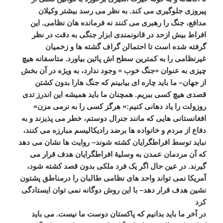
پیروزی
جلوگیری
می
کند
.
به
نظر
می
رسد
بیشتر
وکیلان
مدافع،
جنگ
را
رهبری
می
کنند
نه
فرمانده
هان
نظامی
.
این
افراط
بیش
ازحد
در
قانونمندی
ابزار
جنگی
به
دقت
در
نظر
گرفته
شده
است
تا
احتمالن
گراف
گشته
ها
و
زخمیان
غیرنظامی
را
به
کمترین
سطح
اش
پائین
بیاورد
.
متاسفانه
هیچ
چیزی
به
عنوان
«
جنگ
خوب
»
وجود
ندارد،
به
ویژه
در
آن
بخش
از
جهان
–
ما
باید
چاره
ای
بیابینم
که
جنگ
هارا
بدون
کشتن
قصدی
هیچ
کسی
ببریم
.
همچنان
ما
باید
همیشه
این
اندرز
تدی
روزولت
را
یاد
دهانی
کنیم
:«
هرگز
کسی
را
به
نرمی
مزن
»
افغانستانی
هایی
که
مانند
جنرال
دوستم،
خطر
می
پذیزند
و
به
دفاع
از
مردم
و
خانواده
ها
برضد
رادیکالیسم
مبارزه
می
کنند،
نباید
توسط
افراطگرایان
کشته
شوند
–
روایت
ها
نشان
می
دهد
که
آن
مردمان
عمدن
به
وسلیۀ
افراطگرایان
هدف
قرار
می
گیرند
.
در
عین
حال
اگر
یک
فرد
ملکی
بدون
قصد
کشته
شود،
آمریکا
نمی
تواند
واحد
های
نظامی
طالبان
را
درمناطق
پشتون
نشین
هدف
قرار
دهد
–
با
این
روش
دوگانه
نمی
توان
ایستادگی
کرد
در
آخر
ما
باید
بدانیم
که
پاکستان
دوست
ما
نیست
.
می
باید