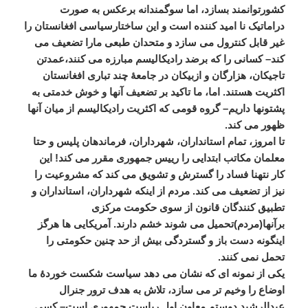
کشورتوانمند
بسازد،
اما
سوگمندانه
برعکس
به
صورت
دراماتیک
نا
امید
کننده
است
و
این
ساختارسیاسی
افغانستان
را
غیر
قابل
کنترول
می
سازد
و
متحدان
طبعی
مارا
تضعیف
می
کند
–
کسانی
را
که
برضد
رادیکالیسم
مبارزه
می
کنند،عمدتن
تاجیکان،
هزارگان
و
ازبیکان
در
جامعۀ
چند
تباری
افغانستان
اکثریت
هستند
.
اما،
ما
تاکید
بر
تضعیف
آنها
و
خوش
خدمتی
به
پشتونها
داریم
–
گروه
قومی
که
اکثریت
رادیکالیسم
از
میان
آنها
ظهور
می
کند
.
تا
امروز،
تمام
استانداران،
شهرداران،
فرماندهان
پلیس
و
حتا
معلمان
مکاتب
ابتدایی
را
رییس
جمهوری
مقرر
می
کند
!
این
کار
نتهنا
فساد
را
گسترش
و
تشویق
می
کند
که
مشروعیت
را
نیز
از
تضعیف
می
کند
.
مردم
از
اینکه
شهرداران،
استانداران
و
تطبیق
کنندگان
قانون
از
سوی
حکومت
مرکزی
برآنها
(
مردم
)
تحمیل
می
شوند
خشم
دارند
.
آمریکایی
ها
هرگز
اینگونه
دست
باز
و
گستردگی
بیش
از
حد
چنین
حکومتی
را
تحمل
نمی
کنند
.
یکی
از
نمونه
ای
که
نشان
می
دهد
سیاست
شکست
خوردۀ
ما
اوضاع
را
وخیم
تر
می
سازد،
تلاش
به
هدف
ترور
جنرال
عبدالرشید
دوستم
معاون
اول
ریاست
جمهوری
است
–
کسی