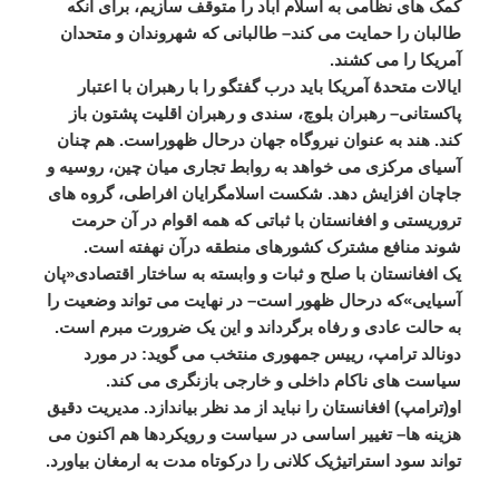
کمک
های
نظامی
به
اسلام
آباد
را
متوقف
سازیم،
برای
آنکه
طالبان
را
حمایت
می
کند
–
طالبانی
که
شهروندان
و
متحدان
آمریکا
را
می
کشند
.
ایالات
متحدۀ
آمریکا
باید
درب
گفتگو
را
با
رهبران
با
اعتبار
پاکستانی
–
رهبران
بلوچ،
سندی
و
رهبران
اقلیت
پشتون
باز
کند
.
هند
به
عنوان
نیروگاه
جهان
درحال
ظهوراست
.
هم
چنان
آسیای
مرکزی
می
خواهد
به
روابط
تجاری
میان
چین،
روسیه
و
جاچان
افزایش
دهد
.
شکست
اسلامگرایان
افراطی،
گروه
های
تروریستی
و
افغانستان
با
ثباتی
که
همه
اقوام
در
آن
حرمت
شوند
منافع
مشترک
کشورهای
منطقه
درآن
نهفته
است
.
یک
افغانستان
با
صلح
و
ثبات
و
وابسته
به
ساختار
اقتصادی
«
پان
آسیایی
»
که
درحال
ظهور
است
–
در
نهایت
می
تواند
وضعیت
را
به
حالت
عادی
و
رفاه
برگرداند
و
این
یک
ضرورت
مبرم
است
.
دونالد
ترامپ،
رییس
جمهوری
منتخب
می
گوید
:
در
مورد
سیاست
های
ناکام
داخلی
و
خارجی
بازنگری
می
کند
.
او
(
ترامپ
)
افغانستان
را
نباید
از
مد
نظر
بیاندازد
.
مدیریت
دقیق
هزینه
ها
–
تغییر
اساسی
در
سیاست
و
رویکردها
هم
اکنون
می
تواند
سود
استراتیژیک
کلانی
را
درکوتاه
مدت
به
ارمغان
بیاورد
.