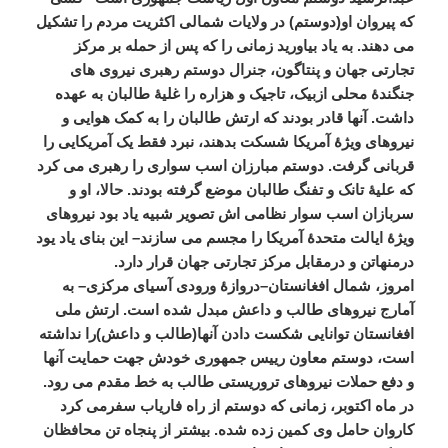
که
پیروان
او
(
دوستم
)
در
ولایات
شمالی
اکثریت
مردم
را
تشکیل
می
دهند
.
به
یاد
بیاورید
زمانی
را
که
پس
از
حمله
بر
مرکز
تجارتی
جهان
و
پنتاگون،
جنرال
دوستم
رهبری
نیروی
های
جنگندۀ
محلی
ازبیک،
تاجیک
و
هزاره
را
غلیۀ
طالبان
به
عهده
داشت
.
آنها
قادر
بودند
که
ارتش
طالبان
را
به
کمک
هوایی
و
نیروهای
ویژۀ
آمریکا
شسکت
بدهند،
نبرد
فقط
یک
آمریکایی
را
قربانی
گرفت
.
دوستم
مبارزان
اسب
سواری
را
رهبری
می
کرد
که
علیۀ
تانک
و
تفنگ
طالبان
موضع
گرفته
بودند
.
حالا،
او
و
سربازان
اسب
سوار
نظامی
اش
تصویر
شبیه
یاد
بود
نیروهای
ویژۀ
ایالت
متحدۀ
آمریکا
را
مجسم
می
سازند
–
این
بنای
یاد
یود
درمنهاتن
و
درمقابل
مرکز
تجارتی
جهان
قرار
دارد
.
امروز،
شمال
افغانستان
–
دروازۀ
ورودی
آسیای
مرکزی
–
به
آمارج
نیروهای
طالب
و
داعش
مبدل
شده
است
.
ارتش
ملی
افغانستان
توانایی
شکست
دادن
آنها
(
طالب
و
داعش
)
را
نداشته
است،
دوستم
معاون
رییس
جمهوری
خودش
جهت
حمایت
آنها
و
دفع
حملات
نیروهای
تروریستی
طالب
به
خط
مقدم
می
رود
.
در
ماه
اکتوبر،
زمانی
که
دوستم
از
راه
فاریاب
سفرمی
کرد
کاروان
حامل
وی
کمین
زده
شده
.
بیشتر
از
پنجاه
تن
محافظان