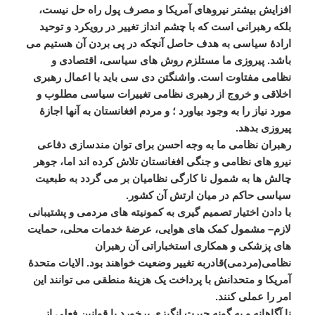
افزایش
بیشتر
نیروهای
آمریکا
و
مصرف
پول
راه
حل
نیست،
بلکه
رهبرانی
است
که
با
چشم
انداز
تغییر
در
رویکرد
و
توحید
ارادۀ
سیاسی
به
هدف
حاصل
آنچکه
در
پی
بردن
آن
هستیم
می
باشد
.
پیروزی
ما
مستلزم
روش
های
سیاسی،
اقتصادی
و
نظامی
مفتاوت
است
.
واشنگتن
دی
سی
باید
با
اعمال
رهبری
اخلاقی
و
خروج
از
رهبری
نظامی
تغییرات
سیاسی
مطلوب
و
مورد
نیاز
را
به
وجود
بیاورد
؛
و
مردم
افغانستان
به
آنها
اجازۀ
پیروزی
بدهد
.
رهبران
نظامی
ما
به
وجه
احسن
برای
توان
مندسازی
دفاعی
نیرو
های
نظامی
و
جنگی
افغانستان
تلاش
کرده
اند
اما،
جوهر
چالش
ها
به
شمول
نا
کارگی
نظامیان
بر
می
گردد
به
طبعیت
سیاسی
حاکم
در
میان
ارتش
آن
کشور
.
با
دادن
اختیار
تصمیم
گیری
به
کمونیته
های
مردمی
و
پشتیبانی
لازم
–
مشمول
کمک
های
هوایی،
عرضۀ
خدمات
محلی،
حمایت
های
پزشکی
و
همکاری
استخباراتی
آن
رهبران
نظامی
(
مردمی
)
قادربه
تغییر
وضعیت
خواهند
بود
.
الایات
متحدۀ
آمریکا
و
متحدانش
با
پرداخت
یک
هزینۀ
منطقی
می
توانند
این
امر
را
عملی
کنند
.
نا
آگاهانه
و
به
گونه
حیرت
انگیزی
برخورد
با
قوانین
فعلی
از