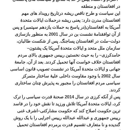
در
افغانستان
و
منطقه
این
سیاست
و
طرح
ناقص
ریشه
درتاریخ
رویداد
های
مهم
افغانستان
مدرن
دارد
:
یعنی
ریشه
درحملات
ایالات
متحدۀ
آمریکا
به
افغانستان
(
در
پاسخ
به
حملات
یازدهم
سپتمبر
)
و
پس
از
آن
توافقنامۀ
نشست
بن
در
سال
2001
به
منظور
بازسازی
دولت
–
ملت
در
افغانستان
پساجنگ
.
پس
از
شکست
طالبان،
سازمان
ملل
متحد
و
ایالات
متحدۀ
آمریکا
یک
پشتون
–
حامدکرزی
–
را
به
حیث
نخستین
رییس
جمهوری
بالای
مردم
افغانستان
خلاف
خواست
آنها
تحمیل
کردند
.
بعد
از
آن،
جامعۀ
جهانی
و
ایالات
متحدۀ
آمریکا
در
نشست
تصویب
قانون
اساسی
سال
2002
با
وجود
مقاومت
داخلی
علیۀ
ساختار
متمرکز
سیاسی
مردم
افغانستان
را
مجبور
به
پذیرش
چنان
ساختاری
کردند
.
پس
از
آنکه
کرزی
در
سال
2014
صحنۀ
قدرت
سیاسی
را
ترک
کرد،
ایالات
متحدۀ
آمریکا
تلاش
ورزید
تا
نقش
خود
را
در
فاسد
ترین
حکومت
اصلاح
کند
که
حکومت
مشارکتی
–
اشرف
غنی
رییس
جمهوری
و
عبدالله
عبدالله
رییس
اجرایی
را
با
یک
روش
گندیده
و
نا
متعارف
تقسیم
قدرت
برمردم
افغانستان
تحمیل