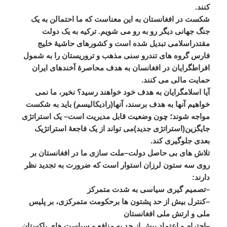
کنند
.
شکست
در
افغانستان
به
این
معناست
که
ما
احتمالن
به
یک
جنگ
جهانی
دیگر
رو
به
رو
می
شویم
.
ترکیه
به
یک
دولت
مقتدراسلامی
تبدیل
شده
است
و
کشورهای
حاشیۀ
خلیج
فارس
گروه
های
تندرو
سنی
مذهب
و
تروریستان
را
به
شمول
افراطگرایان
در
افغانسان
به
هدف
محاصرۀ
آخندهای
ایران
حمایت
مالی
می
کنند
.
آیا
اسلامگرایان
به
هدف
خود
خواهند
رسید؟
نخیر،
ما
نمی
خواهیم
آنها
به
هدف
برسند،
آنها
(
رادیکالیسم
)
باید
به
شکست
مواجه
شوند؛
چون
وضعیت
قابل
مدیریت
است
–
یک
استراتژی
جایگزین
(
استراتژی
جدید
)
می
تواند
از
یک
فاجعۀ
استراتژیک
بعدی
جلوگیری
کند
.
تلاش
های
بی
حاصل
دولت
–
ملت
سازی
ما
در
افغانستان
بر
روی
سه
ستون
لرزان
استوار
است
که
ضرورت
به
تجدید
نظر
دارند
:
–
تصمیم
گیری
سیاسی
به
شدت
متمرکز
–
کنترل
بیش
از
حد
پشتون
ها
برحکومت
متمرکزی،
بر
پلیس
ملی
و
ارتش
ملی
افغانستان
–
احترام
و
اعتماد
بیش
از
حد
به
منافع
و
سیاست
های
پاکستان