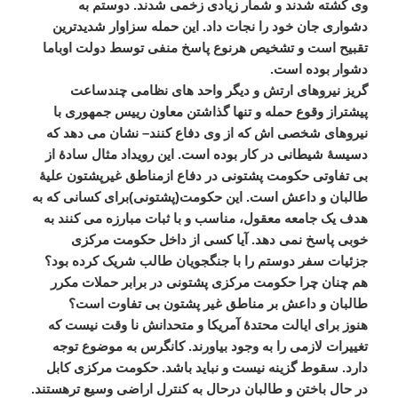
وی
کشته
شدند
و
شمار
زیادی
زخمی
شدند
.
دوستم
به
دشواری
جان
خود
را
نجات
داد
.
این
حمله
سزاوار
شدیدترین
تقبیح
است
و
تشخیص
هرنوع
پاسخ
منفی
توسط
دولت
اوباما
دشوار
بوده
است
.
گریز
نیروهای
ارتش
و
دیگر
واحد
های
نظامی
چندساعت
پیشتراز
وقوع
حمله
و
تنها
گذاشتن
معاون
رییس
جمهوری
با
نیروهای
شخصی
اش
که
از
وی
دفاع
کنند
–
نشان
می
دهد
که
دسیسۀ
شیطانی
در
کار
بوده
است
.
این
رویداد
مثال
سادۀ
از
بی
تفاوتی
حکومت
پشتونی
در
دفاع
ازمناطق
غیرپشتون
علیۀ
طالبان
و
داعش
است
.
این
حکومت
(
پشتونی
)
برای
کسانی
که
به
هدف
یک
جامعه
معقول،
مناسب
و
با
ثبات
مبارزه
می
کنند
به
خوبی
پاسخ
نمی
دهد
.
آیا
کسی
از
داخل
حکومت
مرکزی
جزئیات
سفر
دوستم
را
با
جنگجویان
طالب
شریک
کرده
بود؟
هم
چنان
چرا
حکومت
مرکزی
پشتونی
در
برابر
حملات
مکرر
طالبان
و
داعش
بر
مناطق
غیر
پشتون
بی
تفاوت
است؟
هنوز
برای
ایالت
محتدۀ
آمریکا
و
متحدانش
نا
وقت
نیست
که
تغییرات
لازمی
را
به
وجود
بیاورند
.
کانگرس
به
موضوع
توجه
دارد
.
سقوط
گزینه
نیست
و
نباید
باشد
.
حکومت
مرکزی
کابل
در
حال
باختن
و
طالبان
درحال
به
کنترل
اراضی
وسیع
ترهستند
.