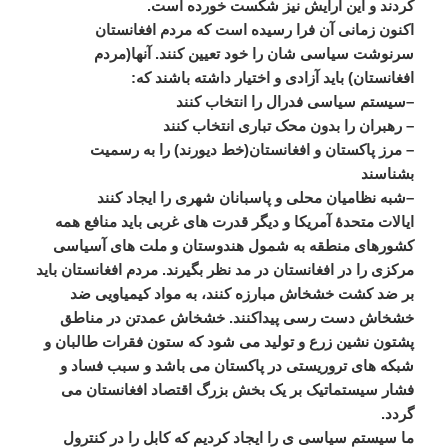
کردند
و
این
آرایش
نیز
شکست
خورده
است
.
اکنون
زمانی
آن
فرا
رسیده
است
که
مردم
افغانستان
سرنوشت
سیاسی
شان
را
خود
تعیین
کنند
.
آنها
(
مردم
افغانستان
)
باید
آزادی
و
اختیار
داشته
باشند
که
:
–
سیستم
سیاسی
فدرال
را
انتخاب
کنند
–
رهبران
را
بدون
محک
تباری
انتخاب
کنند
–
مرز
پاکستان
و
افغانستان
(
خط
دیورند
)
را
به
رسمیت
بشناسند
–
شبه
نظامیان
محلی
و
پاسبانان
شهری
را
ایجاد
کنند
ایالات
متحدۀ
آمریکا
و
دیگر
قدرت
های
غربی
باید
منافع
همه
کشورهای
منطقه
به
شمول
هندوستان
و
ملت
های
آسیاسی
مرکزی
را
در
افغانستان
در
مد
نظر
بگیرند
.
مردم
افغانستان
باید
بر
ضد
کشت
خشخاش
مبارزه
کنند،
به
مواد
کیمیاویی
ضد
خشخاش
دست
رسی
پیداکنند
.
خشخاش
عمدتن
در
مناطق
پشتون
نشین
زرع
و
تولید
می
شود
که
ستون
فقرات
طالبان
و
شبکه
های
تروریستی
در
پاکستان
می
باشد
و
سبب
فساد
و
فشار
سیستماتیک
بر
یک
بخش
بزرگ
اقتصاد
افغانستان
می
گردد
.
ما
سیستم
سیاسی
ی
را
ایجاد
کردیم
که
کابل
را
در
کنترول