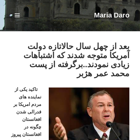
Maria Daro
فهرست
و
ابزارک‌ها
بعد از چهل سال حالاتازه دولت
آمریکا متوجه شدند که اشتباهات
زیادی نمودند..برگرفته از پست
محمد عمر هژبر
تاكيد
يكى
از
نماينده
هاى
مردم
امريكا
بر
فدرالى
شدن
افغانستان
چگونه
در
افغانستان
پیروز