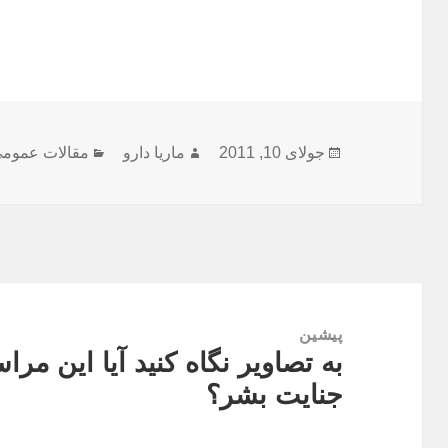
ارسال
نویسنده
دسته‌ها
جولای 10, 2011
ماریا دارو
مقالات عموم
شده
در
راهبری
نوشته
پیشین
به تصاویر نگاه کنید آیا این مراس
نوشته
جنایت بشر؟
قبلی: