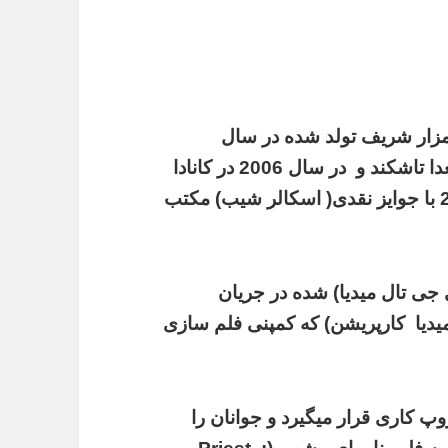
حیی در سال 1990 در شهر مزار شریف تولد شده در سال
1999همراه با فامیل خود مهاجر درپاکستان بعدا تاشکند و در سال 2006 در کانادا
آمده است.این نو جوان وطن ما در سال 2010 با جوایز نقدی( اسکالر شیب) مکتب
 جی تال میدیا) شده در جریان
دیا کارپریشن) که کمپنی فلم سازی
پ کاری قرار میگیرد و جوانان را