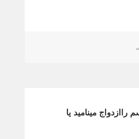
ی
م راازدواج مینامید یا