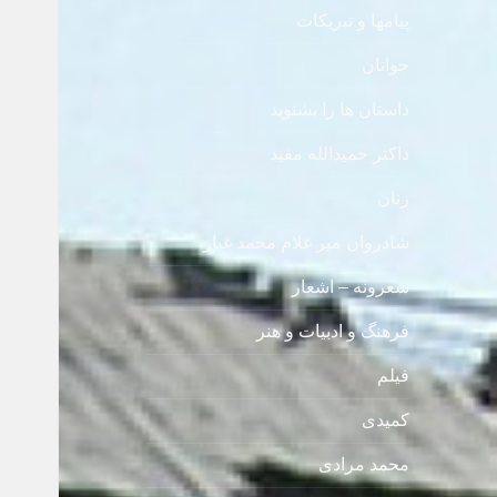
پیامها و تبریکات
جوانان
داستان ها را بشنوید
داکتر حمیدالله مفید
زنان
شادروان میر غلام محمد غبار
شعرونه – اشعار
فرهنگ و ادبیات و هنر
فیلم
کمیدی
محمد مرادی