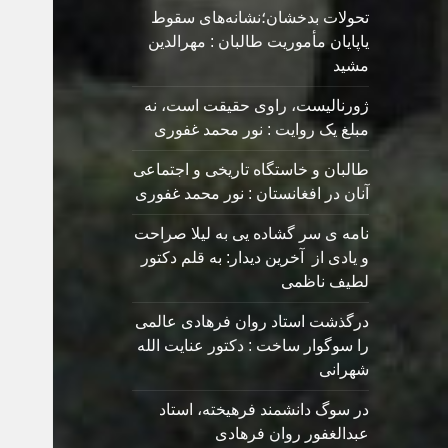
تحولات بدخشان؛نشانه‌های سقوط
یاپایان مأموریت طالبان : مهرالدین
مشید
ژورنالیست، راوی حقیقت است، نه
مبلغ یک روایت : نور محمد غفوری
طالبان و خاستگاه تاریخی و اجتماعی
آنان در افغانستان : نور محمد غفوری
نامه ی سر گشاده يی به ليلا صراحت
و یادی از آخرین دیدار: به قلم دکتور
لطیف ناظمی
درگذشت استاد روان فرهادی عالمی
را سوگوار ساخت : دکتور عنایت الله
شهرانی
در سوگ دانشمند فرهیخته، استاد
عبدالغفور روان فرهادی