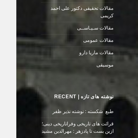
مقالات تحقیقی دکتور علی احمد
کریمی
مقالات سـیـاســی
مقالات عمومی
مقالات ماریا دارو
موسیقی
نوشته های تازه | RECENT
طبع شکسته : نوشته نذیر ظفر
قرائت های تاریخی وفراتاریخی دینی؛
ازبن بست تا پادزهر : مهرالدین مشید