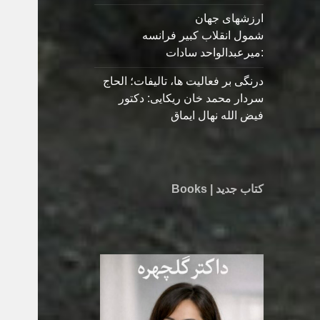
ارزشهای جهان
شمول انقلاب کبیر فرانسه
:میرعبدالواحد سادات
درنگی بر فعالیت ها، تالیفات؛ الحاج
سردار محمد خان ریکایی: دکتور
فیض الله نهال ایماق
کتاب جدید | Books