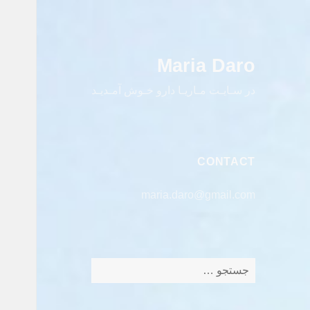
Maria Daro
در سـایـت مـاریـا دارو خـوش آمـدیـد
CONTACT
maria.daro@gmail.com
جستجو
برای: