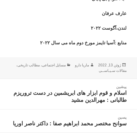
عارف عرفان
لندن،آگوست ۲۰۲۲
منابع :آسیا تایمز مورخ دوم ماه می سال ۲۰۲۲
ارسال
نویسنده
دسته‌ها
ژوئن 13, 2022
ماریا دارو
مسایل اجتماعی
،
مطالب تاریخی
،
شده
مقالات سـیـاســی
در
اهبری
پیشین
وشته
اسلام و قوم ابزار های ابریشمین در دست تروریزم
نوشته
طالبانی : مهرالدین مشید
قبلی:
پسین
سوانح مختصر محمد ابراهیم صفا : داکتر ناصر اوریا
نوشته
بعدی: