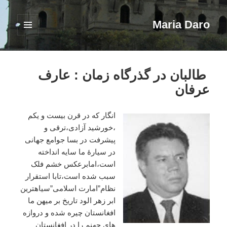
Maria Daro
فهرست
و
ابزارک‌ها
طالبان در گذرگاه زمان : عارف
عرفان
انگار که در قرن بیست و یکم
،خورشید آزادی،ترقی و
پیشرفت در بسا جوامع جهانی
در سیارهٔ ما سایه انداخته
است،امابرعکس خشم فلک
سبب شده است،تابا استقرار
نظام”امارت اسلامی”سیاهترین
ابر زهر الود تاریخ بر میهن ما
افغانستان چیره شده و دروازه
های جهنم را در افغانستان