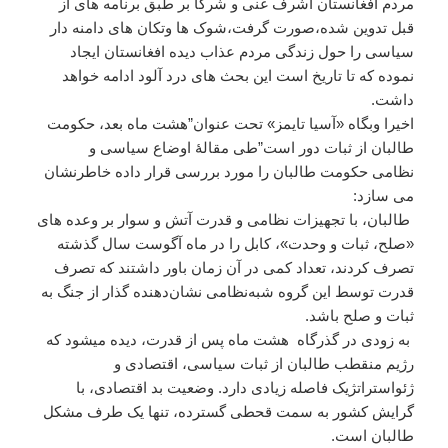
مردم افغانستان اشرف غنی و شرکا بر طبق برنامه های از
قبل تدوین شده،صورت گرفت،شوک ها وتکان های دامنه دار
سیاسی را حول زندگی مردم عذاب دیده افغانستان ایجاد
نموده که تا تاریخ است این بحث های درد آلود ادامه خواهد
داشت.
اخیرا وبگاه «آسیا تایمز» تحت عنوان”هشت ماه بعد، حکومت
طالبان از ثبات دور است”طی مقالهٔ اوضاع سیاسی و
نظامی حکومت طالبان را مورد بررسی قرار داده خاطرنشان
می سازد:
طالبان، با تجهیزات نظامی و قدرت آتش و سوار بر وعده های
«صلح، ثبات و وحدت»، کابل را در ماه آگوست سال گذشته
تصرف کردند، تعداد کمی در آن زمان باور داشتند که تصرف
قدرت توسط این گروه شبه‌نظامی نشان‌دهنده گذار از جنگ به
ثبات و صلح باشد.
به زودی در گذرگاه هشت ماه پس از قدرت، دیده میشود که
رژیم منقطب طالبان از ثبات سیاسی، اقتصادی و
ژئواستراتژیک فاصله زیادی دارد. وضعیت بد اقتصادی، با
گرایش کشور به سمت قحطی گسترده، تنها یک طرف مشکل
طالبان است.