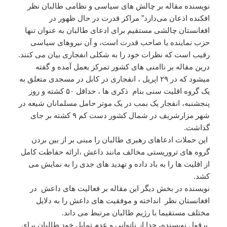
نویسنده مقاله بر چالش های سیاسی و نظامی طالبان نظر
افکنده اذعان می‌دارد” مراکز قدرت در حال ظهور در
افغانستان چالشی مستقیم برای ادعای طالبان به عنوان تنها
حزب نماینده یا صاحب قدرت است، و آن نیروهای سیاسی
رقیب است که نظرات خود را به شکلی انفجاری بیان می کنند.
درین مقاله بر ناامنی های کشور تمرکز بعمل آمده و گفته
میشود که در ۲۹ اپریل ، انفجاری در کابل در مسجدی متعلق به
یک گروه اقلیت سنی بنام ذکری ها ، حداقل ۵۰ کشته و روز
پنجشنبه، انفجار یک بمب در یک موتر حامل مسلمانان شیعه در
شهر مزارشریف در شمال کشور دست کم ۹ کشته بر جای
گذاشت.
این حملات ادعاهای رهبری طالبان را مبنی بر از بین بردن
گروه های تروریستی مخالف مانند داعش ،ارائه حفاظت کامل
از اقلیت ها را به باد داده و تهدید های جدی را به نمایش می
کشد.
نویسنده در بخش دیگر این مقاله بر فعالیت های داعش در
افغانستان نظر انداخته و موفقیت های داعش را به دلایل
مختلف مستقیما با رژیم طالبان مرتبط می داند.
برقول نویسنده، جدا از ناتوانی و عدم تمایل خود طالبان برای