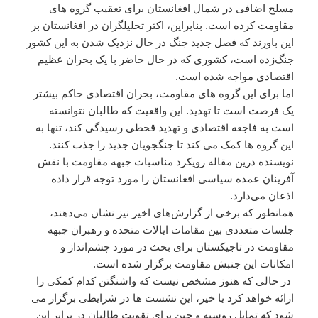
مسلح اضافی در شمال افغانستان برای تعقیب گروه های
مقاومت کرده است. بنابراین، اکثر تحلیلگران در افغانستان بر
این باورند که فصل جدید جنگ در حال نزدیک شدن به این کشور
جنگ‌زده است، کشوری که در حال حاضر با یک بحران عظیم
اقتصادی مواجه شده است.
اما برای این گروه های مقاومت، بحران اقتصادی حاکم بیشتر
یک فرصت است تا تهدید. این واقعیت که طالبان نتوانسته
است به فاجعه اقتصادی و تهدید قحطی رسیدگی کند، تنها به
این گروه ها کمک می کند تا جنگجویان جدید را جذب کنند.
نویسنده درین مقاله رویکرد مناسبات جبهه مقاومت با نقش
آفرینان عمده سیاسی افغانستان را مورد توجه قرار داده
اذعان می‌دارد.
همانطور که برخی از گزارش‌های اخیر نیز نشان می‌دهند،
جلسات متعددی بین مقامات ایالات متحده و رهبران جبهه
مقاومت در تاجیکستان برای بحث در مورد چشم‌انداز و
امکانات این جنبش مقاومت برگزار شده است.
در حالی که هنوز مشخص نیست که واشنگتن کدام کمکی را
ارائه خواهد کرد یا خیر، این نشست ها در شرایطی برگزار می
شود که تمایل روسیه و چین برای تقویت طالبان در برابر این