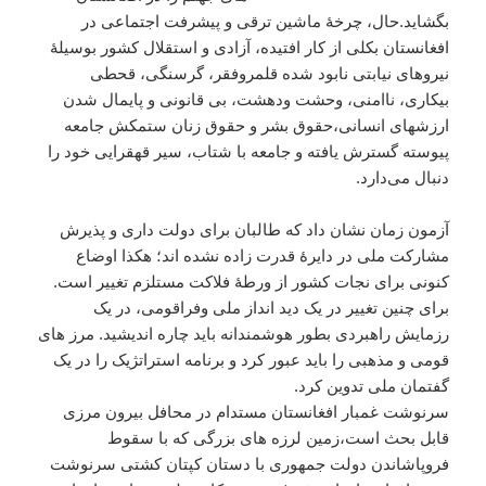
بگشاید.حال، چرخهٔ ماشین ترقی و پیشرفت اجتماعی در
افغانستان بکلی از کار افتیده، آزادی و استقلال کشور بوسیلهٔ
نیروهای نیابتی نابود شده قلمروفقر، گرسنگی، قحطی
بیکاری، ناامنی، وحشت ودهشت، بی قانونی و پایمال شدن
ارزشهای انسانی،حقوق بشر و حقوق زنان ستمکش جامعه
پیوسته گسترش یافته و جامعه با شتاب، سیر قهقرایی خود را
دنبال می‌دارد.
آزمون زمان نشان داد که طالبان برای دولت داری و پذیرش
مشارکت ملی در دایرهٔ قدرت زاده نشده اند؛ هکذا اوضاع
کنونی برای نجات کشور از ورطهٔ فلاکت مستلزم تغییر است.
برای چنین تغییر در یک دید انداز ملی وفراقومی، در یک
رزمایش راهبردی بطور هوشمندانه باید چاره اندیشید. مرز های
قومی و مذهبی را باید عبور کرد و برنامه استراتژیک را در یک
گفتمان ملی تدوین کرد.
سرنوشت غمبار افغانستان مستدام در محافل بیرون مرزی
قابل بحث است،زمین لرزه های بزرگی که با سقوط
فروپاشاندن دولت جمهوری با دستان کپتان کشتی سرنوشت