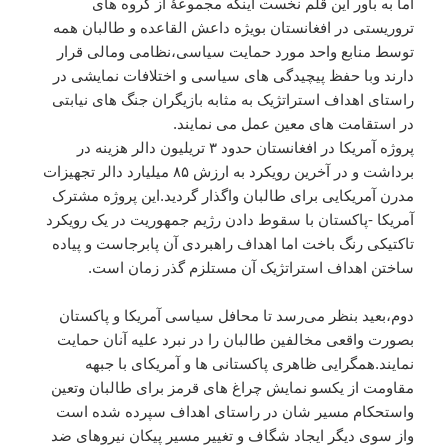
اما به باور این قلم نخست اینکه مجموعهٔ از گروه های
تروریستی در افغانستان بویژه داعش القاعده و طالبان همه
توسط منابع واحد مورد حمایت سیاسی،نظامی ومالی قرار
دارند وبا حفظ پیچیدگی های سیاسی و اختلافات نمایشی در
راستای اهداف استراتژیک به مثابه بازیگران جنگ های نیابتی
در استقامت های معین عمل می نمایند.
پروژه آمریکا در افغانستان حدود ۳ تریلیون دالر هزینه در
برداشت و در آخرین رویکرد به ارزش ۸۵ میلیارد دالر تجهیزات
مدرن آمریکایی برای طالبان واگذار گردید.این پروژه مشترک
آمریکا -پاکستان با سقوط دادن رژیم جمهوریت در یک رویکرد
تاکتیکی رنگ باخت اما اهداف راهبردی آن پابرجاست و پیاده
ساختن اهداف استراتژیک آن مستلزم گذر زمان است.
دوم،بعید بنظر می‌رسد تا محافل سیاسی آمریکا و پاکستان
بصورت واقعی مخالفین طالبان را در نبرد علیه آنان حمایت
نمایند.همگرایی ظاهری پاکستانی ها و آمریکای با جبهه
مقاومت از یکسو نمایش چراغ های قرمز برای طالبان وتعین
واستحکام مسیر شان در راستای اهداف سپرده شده است
واز سوی دیگر ایجاد شگاف و تغییر مسیر پیکان نیروهای ضد