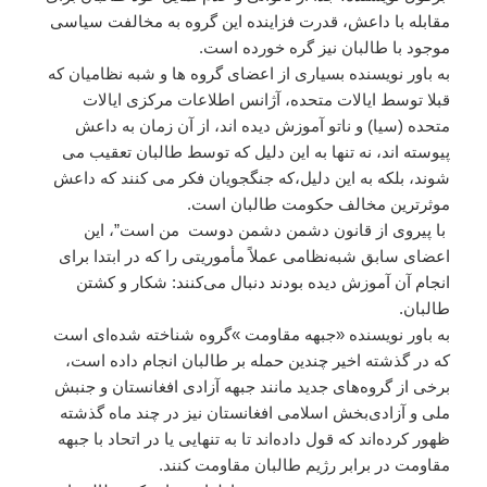
مقابله با داعش، قدرت فزاینده این گروه به مخالفت سیاسی
موجود با طالبان نیز گره خورده است.
به باور نویسنده بسیاری از اعضای گروه ها و شبه نظامیان که
قبلا توسط ایالات متحده، آژانس اطلاعات مرکزی ایالات
متحده (سیا) و ناتو آموزش دیده اند، از آن زمان به داعش
پیوسته اند، نه تنها به این دلیل که توسط طالبان تعقیب می
شوند، بلکه به این دلیل،که جنگجویان فکر می کنند که داعش
موثرترین مخالف حکومت طالبان است.
با پیروی از قانون دشمن دشمن دوست من است”، این
اعضای سابق شبه‌نظامی عملاً مأموریتی را که در ابتدا برای
انجام آن آموزش دیده بودند دنبال می‌کنند: شکار و کشتن
طالبان.
به باور نویسنده «جبهه مقاومت »گروه شناخته شده‌ای است
که در گذشته اخیر چندین حمله بر طالبان انجام داده است،
برخی از گروه‌های جدید مانند جبهه آزادی افغانستان و جنبش
ملی و آزادی‌بخش اسلامی افغانستان نیز در چند ماه گذشته
ظهور کرده‌اند که قول داده‌اند تا به تنهایی یا در اتحاد با جبهه
مقاومت در برابر رژیم طالبان مقاومت کنند.