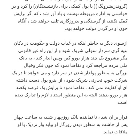
(گروندزیشرونگ )( یا پول کمکی برای بازنشستگان) را کرد و در
خواستی به اداره مربوطه نوشت و یاد آور شد ، که اگر برایش
کمک نکنند، از گرسنگی و بدروزگاری تلف خواهد شد ، آنگاه
خون او در گردن دولت خواهد بود.
ازسوی دیگر به خاطر اینکه در غیاب دولت و حکومت در دکان
بنیه گری سردار سولی شریک شود و از این راه غیر قانونی
مگر مشروع یک چند هزار یورو کین وپس انداز کند ، به بانک
ملی مردم مراجعه کرد و تقاضا نمود که چون فکر وخیال
بزرگی به منظور پولدار شدن در سر دارد و می خواهد تا در یک
شرکت خوب تجارتی شریک شود ، از اینرو پول دست داشته
ای او کفایت نمی کند ، تقاضا نمود تا برایش یک قرضه یکصد
هزار یورو بدهند البته به این منظور استناد لازم را تدارک دیده
است.
قرار بر ان شد ، تا نماینده بانک روزچهار شنبه به ساعت چهار
پس از چاشت به منظور دیدن روزگار او بیاید واز نزدیک با او
ملاقات نماید.