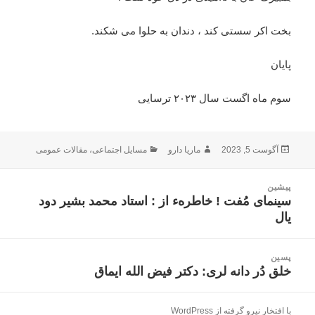
بخت اکر سستی کند ، دندان به حلوا می شکند.
پایان
سوم ماه اگست سال ۲۰۲۳ ترسایی
ارسال
نویسنده
دسته‌ها
آگوست 5, 2023
ماریا دارو
مسایل اجتماعی
،
مقالات عمومی
شده
در
اهبری
پیشین
وشته
سینمای مُفت ! خاطرهء از : استاد محمد بشیر دود
نوشته
یال
قبلی:
پسین
خلق دُر دانه لری: دکتر فیض الله ایماق
نوشته
بعدی:
با افتخار نیرو گرفته از WordPress