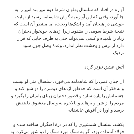
آوازه در افتاد که سلسال پهلوان شرط دوم میر بند امیر را به
جا آورد، وقتی که این آوازه به گوش شاه‌مامه رسید از نهایت
خوشی در هیجان آمد و اشک‌ها ریخت، اما منتظر آن است که
نتیجۀ شرط سومی را بشنود. زیرا اژدهای خونخوار دختران
زیاد را بلعیده و کسی نمی‌تواند حتی به طرف جایی که قرار
دارد از ترس و وحشت نظر اندازد. وعدۀ وصل چون شود
نزدیک
آتش عشق تیزتر گردد
آن چنان غمی را که شاه‌مامه می‌خورد، سلسال مثل او نیست
و به فکر آن است که چه‌طور اژدهای دوسره را دو شق کند و
چشمانش را پاره سازد و قصور دختران زیبای بامیان را بگیرد و
مردم را از شر او برهاند و بالاخره به وصال معشوق دلبندش
برسد و اورا در آغوش عاشقانه
بکشد. سلسال شمشیری را که در درۀ آهنگران ساخته شده و
فولاد آب‌داده بود، اگر به سنگ میزد سنگ را دو شق می‌کرد، به