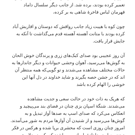
تعمیر کرده بودند، برده شد. از جانب دیگر سلسال داماد
قهرمان لباس فاخرۀ شاهی به بر کرده،
چون کوه با هیبت زیاد جانب رواقش که دوستان و اقاربش آباد
کرده بودند با متانت آهسته آهسته قدم می‌گذاشت تا آنکه به
جایش قرار یافت.
آن روز عجیبی بود صدای کبک‌های زری و پرندگان خوش الحان
به گوش‌ها می‌رسید، آهوان وحشی حیوانات و دیگر جاندارها به
حالات مختلف مشاهده می‌شدند و تو گویی‌که همه منتظر آن
اند که در جشن حصه بگیرند و شاید خداوند در دل آنها این
خوشی را الهام کرده باشد
که هریک به ذات خود در حالت سعی و جدیت مشاهده
می‌شدند. شنگهٔ اسپان بزی چنان در فضای بند می‌پیچید و
انعکاس می‌کرد که صدای اسپ به صدها آواز تبدیل و به
گوش‌ها می‌رسید و از شنیدن آن آوازها مردم به شور می‌آمدند.
امروز چنان روزی است که محشری برپا شده و هرکس در فکر
دیدن وصل دو دلدادۀ بامیانی می‌باشند که یکی در دلاوری و