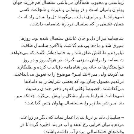
زیباستی و محبوب همه‌گان می‌باشی سلسال هم فرزند جهان
پهلوان بامیان است و در پهلوانی و غیرت و شجاعت کسی
نمی‌تواند با او برابری نماید. می‌گویند دل را به دل راه است
همان عشقی را که سلسال دربارۀ شاه‌مامه داشت،
شاه‌مامه نیز از دل و جان عاشق سلسال شده بود. روزها
سپری شد و ماه‌ها پی هم گذشت بالآخره سلسال طاقت
نیاورده و طاقتش طاق شد و به خانواده‌اش گفت که می‌خواهد
شاه‌مامه را برایش به زنی بگیرند، در هریک روز و دو روز
خواستگارها به خانه پدر شاه‌مامه دق‌الباب کرده و طلبگاری
می‌کردند ولی میر «بند امیر» موضوع را به تعویق می‌انداخت.
درقدیم معمول چنان بود که بعضی شرایط را به دامادها
می‌گذاشتند، خصوصاَ وقتی که پدر دختر چندان رضایت
نمی‌داشت شرایط بسیار مشکل را پیش می‌کرد، چنانکه میر
بند امیر شرایط زیر را به سلسال پهلوان چنین گذاشت:
– سلسال باید بر دریا بندی اعمار نماید که دیگر در زراعت
مردم بامیان خرابی رخ ندهد و آب در بند ذخیره گردد تا در
وقت‌های خشکسالی مردم آب داشته باشند؛