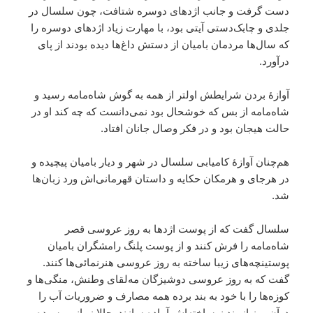
دست گرفت و جانب اژدهای دوسره شتافت، چون سلسال در
جلدی و چابک‌دستی آیتی بود، با مهارت زیاد اژدهای دوسره را
که سال‌ها مردمان بامیان از دستش داغ‌ها دیده بودند از پای
درآورد.
آوازۀ بردن شرایطش اولتر از همه به گوش شاه‌مامه رسید و
شاه‌مامه از بس که خوشحال بود نمی‌دانست که چه کند او در
حالت هیجان بود و در فکر وصال جانان افتاد.
هم‌چنان آوازۀ کامیابی سلسال در شهر و دیار بامیان پیچیده و
در هرجای و هرمکان حکایه و داستان قهرمانی‌اش ورد زبان‌ها
شد.
سلسال گفت که از پوست اژدها به روز عروسی قصر
شاه‌مامه را فرش کنند و از پوست پلنگ رامشگران بامیان
پوستینچه‌های زیبا ساخته به روز عروسی هنرنمائی‌ها کنند.
گفت که به روز عروسی دوشیزگان مه‌لقای وطنش، منگی‌ها و
کوزه‌ها را با خود به بند برده همه مصارف و ضروریات آب را
درآن روز از بند نوساخته‌اش آماده سازند. حالا زمانی رسیده