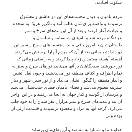
سکوت افتادند.
مردم بامیان با دیدن مجسمه‌های این دو عاشق و معشوق
ترسیدند و واهمه برای‌شان غالب آمد و ناگزیر هریک به سجده
و عبادت آغاز کردند و بعد از آن این بت‌های سرخ و سبز
عبادتگاه مردم شد و نام‌های شاه‌مامه و سلسال و
داستان‌شان تا امروز باقی ماند. مجسمه‌های سرخ و سبز این
دو دلدادۀ بامیانی بعد از آن که مردم آنهارا پرستش می‌کردند
آهسته آهسته معتقدین زیاد پیدا کردند و به راستی زمانی که
نور خورشید صبحگاهان بر آنها می‌تابید نورهای سرخ و سبز به
تمام اطراف و اکناف منطقه نور می‌بخشید و چون لعل آتشین
و آبدار منطقه را گلگون نشان می‌داد و از نور سبز، شهر و دیار
سبزینه معلوم می‌شد و فضای بامیان فضای جنت‌نشان می‌شد
و مردمان از گوشه و کنار جهان به آنجا می‌رفتند و در این اواخر
آن بند و معبدهای سرخ و سبز هزاران نفر سیاح را به خود جلب
می‌کرد. گرچه آنها به مراد و مقصود نرسیدند و قسمت ازلی آن
بوده ولی
خداوند ما و شمارا به مقاصد و آرزوهای‌مان برساند.