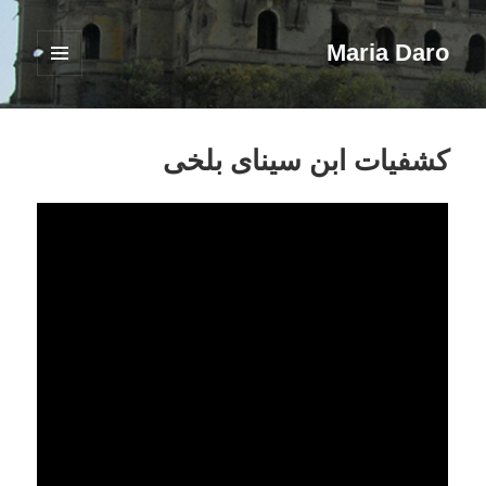
Maria Daro
فهرست
و
ابزارک‌ها
کشفیات ابن سینای بلخی