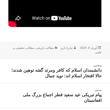
ارسال
نویسنده
دسته‌ها
آوریل 9, 2024
ماریا دارو
مطالب تاریخی
،
مطالب تحقیقی و
شده
علمی
در
اهبری
پیشین
وشته
دانشمندان اسلام که کافر ومرتد گفته توهین شدند؛
نوشته
حالا افتخار اسلام اند: نوید جمال
قبلی:
پسین
پیام تبریکی عید سعید فطر
اجماع بزرگ ملی
نوشته
افغانستان
بعدی: