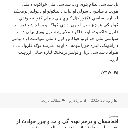
بل سیاسي نظام پلوي وي. سیاسي ملي ځواکونه د ملي
هویت د ساتلو، د سولې او ثبات د ټینګولو او د ټولنیز پرمختګ
له پاره اساسي فکټور ګڼل کيږي چې د ملي ګټو په خوندي
کولو کې بنسټیز رول لوبوي. د دې ځواکونو بریا د شفافیت، د
قانون حاکمیت، او د خلکو د ملاتړ په شتون پورې تړلې ده. د
سیاسي ملي ځواکونو ځواکمن کول د ملي سیاست او د ټولنې
د راتلونکي لپاره خورا مهمه ده او په اغیزمنه توګه کارول یې د
هېواد د سیاسي بریا او ټولنیز پرمختګ لپاره حیاتي ارزښت
لري.
۱۲/۱/۲۰۲۵
ارسال
نویسنده
دسته‌ها
ژانویه 20, 2025
ماریا دارو
مطالب تاریخی
شده
در
اهبری
پیشین
وشته
افغانستان و درهم تنیده گی و مد و جزر حوادث از
نوشته