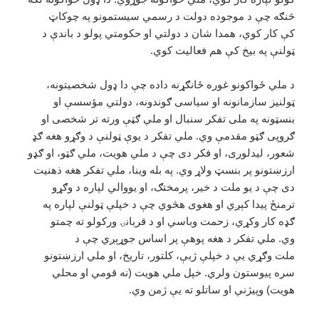
څنګه چې د موجوده دولت د رسمي سیستمونو په چوکاټ
کې کار کوي، همدا شان د دولتي او حکومتي پولو د باندې د
ټولنې په بیخ کې هم فعالیت کوي.
د ملي ځواکونو غوره ځانګړنه داده چې دا ډول شخصیتونه،
ټولنیز سازمانونه او سیاسی ګوندونه، دولتي مؤسسې او
بنسټونه په ملی تفکر سنبال او ملي ګټې ورته تر شخصی او
ګروپی ګټو مقدمې وي. ملي تفکر د یوې ټولنې د وګړو هغه ګډ
شعور، لیدلوری، او فکر دی چې د ملي هویت، ملي ګټو، او ګډو
ارزښتونو پر بنسټ ولاړ وي. په بله وینا، ملي تفکر هغه ذهنیت
دی چې د یو ملت د خیر، پرمختګ، او یووالي لپاره د وګړو
ترمنځ پیدا کېږي او هغوی هڅوي چې د خپلې ټولنې لپاره په
ګډه کار وکړي، زحمت وباسي او د قربانۍ ورکولو ته چمتو
وي. ملي تفکر د هغه پوهې پر اساس جوړېږي چې د
ملت وګړي یې د خپلې ژبې، کلتور، تاریخ، او ملي ارزښتونو
سره پیوستون ولري. خپل ملي هویت (نه قومي او محلي
هویت) وپیژني او ساتلو ته یې ژمن وي.