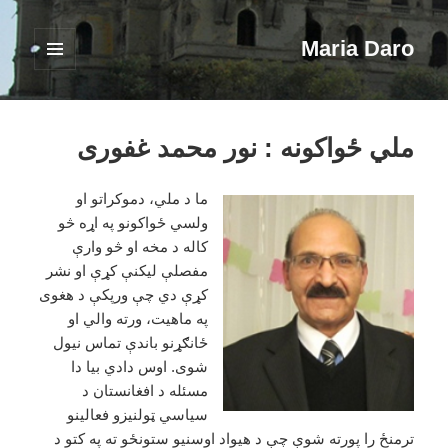
Maria Daro
فهرست
و
ابزارک‌ها
ملي ځواکونه : نور محمد غفوری
ما د ملي، دموکراتو او
ولسي ځواکونو په اړه څو
کاله د مخه او څو وارې
مفصلې لیکنې کړې او نشر
کړې دي چې ورپکې د هغوی
په ماهیت، ورته والي او
ځانګړنو باندې تماس نیول
شوی. اوس دادي بیا دا
مسئله د افغانستان د
سیاسي ټولنیزو فعالینو
ترمنځ را پورته شوې چې د هیواد اوسنیو ستونځو ته په کتو د