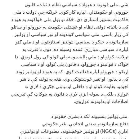
شي. ملی قوتونه د هېواد د سیاسي نظام د ثبات، قانون
جوړونې او حکومتدارۍ لپاره کار کوي. څرنګه چې دولت د ملي
حاکمیت بنسټیز استازی دی، ځکه نو ټول ملي ځواکونه په هیواد
کې د باثباته دولتی نظام او غښتلی حکومت په جوړولو او ساتلو
کې زیار باسي. ملي سیاسي ګوندونه او نور سیاسي او ټولنیز
سازمانونه د خلکو د سیاسي- ټولنیز استازیتوب او د ملي ګټو
لپاره د سیاسي مبارزې عمده وسیله ده. دوی د قدرت په
ترلاسه کولو او د ملي پالیسیو په پلي کولو کې رول لوبوي. دا
ځواک د قوانینو د جوړولو، د قانون پلي کولو، او د سیاسي
اړیکو د جوړولو لپاره فعالیت کوي. که په هېواد او ټولنیز ژوند
کې د بدلون او تغیر غوښتونکي وي، هغه په ټولنه کې د شر
اچولو، بغاوت کولو او د داخلي او نیابتي جګړې د لارې نه
غواړي، بلکې د سوله ایزې لارې د قانون په چوکاټ کې تدریجي
اصلاحات او بدلونونه غواړوي.
ملي ټولنیز بنسټونه لکه د بشري حقونو د
دفاع سازمانونه، صنفي اتحادیې، غیر حکومتي
ادارې (NGOs) او ټولنیز خوځښتونه، مطبوعات او ټولنیزې
رسنۍ، د ښوونې او روزنې بنسټونه، دیني جوړښتونه او د ملي