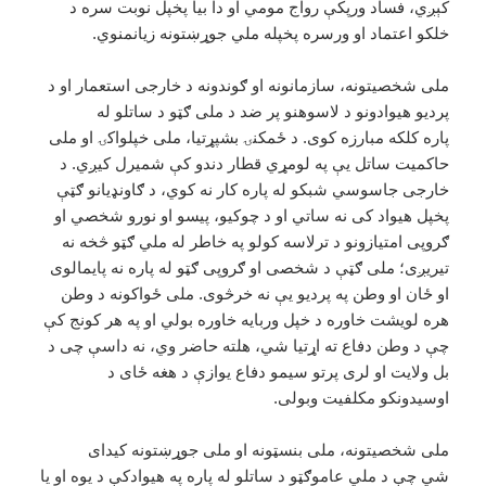
کېږي، فساد ورپکې رواج مومي او دا بیا پخپل نوبت سره د
خلکو اعتماد او ورسره پخپله ملي جوړښتونه زیانمنوي.
ملی شخصیتونه، سازمانونه او ګوندونه د خارجی استعمار او د
پردیو هیوادونو د لاسوهنو پر ضد د ملی ګټو د ساتلو له
پاره کلکه مبارزه کوی. د ځمکنۍ بشپړتیا، ملی خپلواکۍ او ملی
حاکمیت ساتل یې په لومړي قطار دندو کې شمیرل کیږي. د
خارجی جاسوسي شبکو له پاره کار نه کوي، د ګاونډیانو ګټې
پخپل هیواد کی نه ساتي او د چوکیو، پیسو او نورو شخصي او
ګروپی امتیازونو د ترلاسه کولو په خاطر له ملي ګټو څخه نه
تیریږی؛ ملی ګټې د شخصی او ګروپی ګټو له پاره نه پایمالوی
او ځان او وطن په پردیو یې نه خرڅوی. ملی ځواکونه د وطن
هره لویشت خاوره د خپل وربایه خاوره بولي او په هر کونج کې
چې د وطن دفاع ته اړتیا شي، هلته حاضر وي، نه داسې چی د
بل ولایت او لری پرتو سیمو دفاع یوازې د هغه ځای د
اوسیدونکو مکلفیت وبولی.
ملی شخصیتونه، ملی بنسټونه او ملی جوړښتونه کیدای
شي چې د ملي عاموګټو د ساتلو له پاره په هیوادکې د یوه او یا