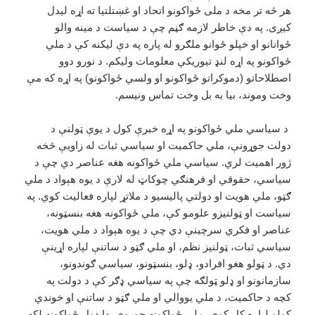
هر څه تر مخه د ملی ځواکونو اتحاد او غښتلتیا ته اړه لیدل
کیږی. په دې خاطر لازمه ګڼم چې د سیاست د مینه والو
ځوانانو او خپلو ځوانو ملګرو له پاره په دې لیکنه کې د ملي
ځواکونو په اړه لنډ تیوریکي معلومات ولیکم. د نورو دوو
اصطلاحاتو (دموکراتو ځواکونو او ولسي ځواکونو) په اړه که مې
وخت وموند، بیا به بل وخت تماس ونیسم.
د سیاسي ملي ځواکونو په اړه خبرې کول د یوې ټولنې د
دولت‌ جوړونې، ملي حاکمیت او سیاسي ثبات له زاویې څخه
ژور اهمیت لري. سیاسي ملي ځواکونه هغه عناصر دي چې د
سیاسي، حقوقي او فرهنګي چوکاټ له لارې د یوه هېواد د ملي
ګټو، ملي هویت او دولتي پالیسیو د ملاتړ لپاره فعالیت کوي. په
سیاست او ټولنیزو علومو کې، ملي ځواکونه هغه بنسټونه،
عناصر او فکري سرچینې دي چې د یوه هېواد د ملي هویت،
سیاسي ثبات، ټولنیز نظم، او ملي ګټو د ساتنې لپاره اړينې
دي. د ټولو هغو افرادو، ډلو، بنسټونو، سیاسي ګوندونو،
سازمانونو او ډلو ټولګه چې په سیاسي ډګر کې د دولت په
کچه د حاکمیت، د ملي یووالي او ملي ګټو د ساتنې او خوندي
کولو لپاره کار کوي، ملي ځواکونه جوړوي. دا ډول ځواکونه لکه