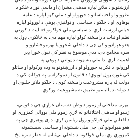
ارزښتونو د ملاتړ لپاره مذهبي مشران او داسې نور د خلکو د
نظرونو او احساساتو د جوړولو او د ملي ګټو لپاره د عامه
پوهاوي او د خلکو د سیاسي او ټولنیزې پوهې د لوړولو لپاره
حیاتي ارزښت لري. د سیاسي ملي ځواکونو فعالیت د کورني
نظم او ثبات د رامنځته کولو لپاره مهم دی، په ځانګړي ډول په
هغو هېوادونو کې چې د داخلي شخړو یا بهرنیو فشارونو
سره مخامخ دي، ددې موضوع په نظر کې نیول خورا ډیر
اهمیت لري. دا ملي بنسټونه د ټولنې د پوهې په
لوړولو، د فکر په جوړولو او د ارزښتونو په وده ورکولو او ساتلو
کې غوره رول لوبوي؛ د قانون او دموکراسۍ په چوکاټ کې د
دولت له پاره مشروعیت رامنځته کوي، د خلکو ملاتړ جلبوي او
د دولت د پالیسیو تطبیق ته مشروعیت ورکوي.
بهرنۍ مداخلې او زموږ د وطن دښمنان غواړي چې د قومي،
ژبنيو او مذهبي اختلافاتو له لارې زموږ ملي یووالي کمزوری او
د افغاني ملي ځواکونو رول زیانمن کړي. دوی پوهیږي چې په
هغو هېوادونو کې چې ملي بنسټونه او سیاسي سیستمونه
کمزوري وي، ملي ځواکونه د داخلي بې‌ثباتۍ له خطر سره مخ