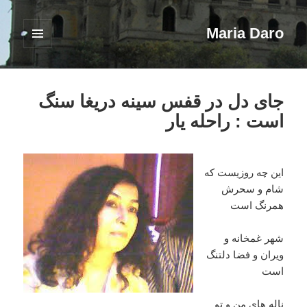
Maria Daro
فهرست
و
ابزارک‌ها
جای دل در قفس سينه دريغا سنگ
است : راحله یار
اين چه روزيست که
شام و سحرش
همرنگ است
شهر غمخانه و
ويران و فضا دلتنگ
است
ناله های من و تو