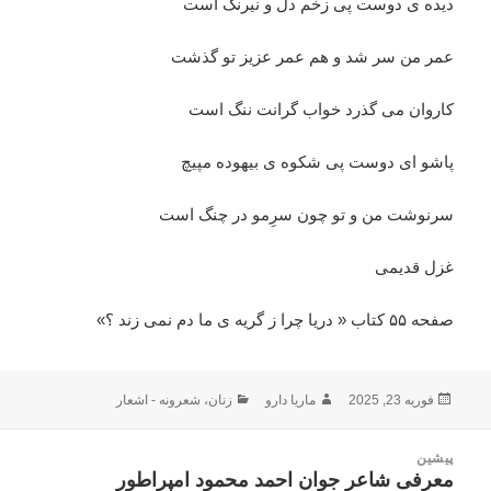
ديده ی دوست پی زخم دل و نيرنگ است
عمر من سر شد و هم عمر عزيز تو گذشت
کاروان می گذرد خواب گرانت ننگ است
پاشو ای دوست پی شکوه ی بيهوده مپيچ
سرنوشت من و تو چون سرِمو در چنگ است
غزل قدیمی
صفحه ۵۵ کتاب « دریا چرا ز گریه ی ما دم نمی زند ؟»
ارسال
نویسنده
دسته‌ها
فوریه 23, 2025
ماریا دارو
زنان
،
شعرونه - اشعار
شده
در
اهبری
پیشین
وشته
معرفی شاعر جوان احمد محمود امپراطور
نوشته