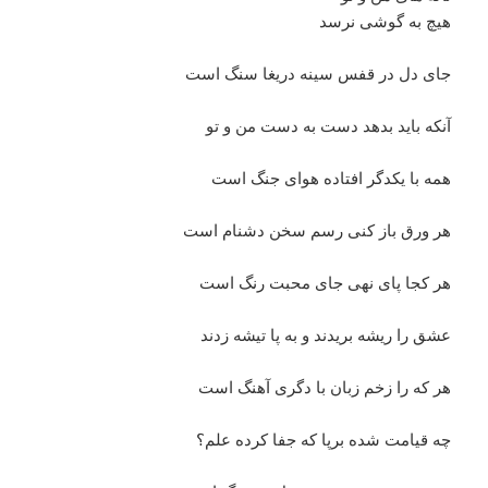
هيچ به گوشی نرسد
جای دل در قفس سينه دريغا سنگ است
آنکه بايد بدهد دست به دست من و تو
همه با يکدگر افتاده هوای جنگ است
هر ورق باز کنی رسم سخن دشنام است
هر کجا پای نهی جای محبت رنگ است
عشق را ريشه بريدند و به پا تيشه زدند
هر که را زخم زبان با دگری آهنگ است
چه قيامت شده برپا که جفا کرده علم؟