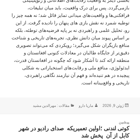
بخشی دیگر به واقعیت رقابت‌های اطلاعاتی و ژئوپلیتیکی
بازمی‌گردد. پس برای درک واقعیت، باید میان تبلیغات،
فرافکنی‌ها و واقعیت‌های میدانی تمایز قائل شد؛ نه همه چیز را
توطیه شمرد ‌نه نقش بازی های پنهان را نادیده گرفت. از این
رو، تحلیل علمی و راهبردی نه بر پایه فرضیه‌های توطئه، بلکه
بر اساس پیوند میان دانش نظری، تجربه‌های تاریخی و شناخت
منافع بازیگران شکل می‌گیرد؛ رویکردی که می‌تواند تصویری
دقیق‌تر از جایگاه طالبان در معادلات کنونی افغانستان و
منطقه ارائه کند تا آشکار شود که چگونه در افغانستان قدرت،
ایدئولوژی، منافع ملی و رقابت‌های استخباراتی به شکلی
پیچیده در هم تنیده‌اند و فهم آن نیازمند نگاهی راهبردی،
تاریخی و واقع‌بینانه است.
ارسال
نویسنده
دسته‌ها
ژوئن 9, 2026
ماریا دارو
مقالات : مهرالدین مشید
شده
در
اهبری
پیشین
وشته
کوتی لندنی ؛اولین تعمیریکه صدای رادیو در شهر
نوشته
کابل از آن پخش شد
قبلی: