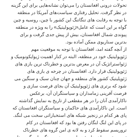
تحولات درونی افغانستان را می‌توان نشانه‌هایی برای این گزینه
در نظر گرفت. تحلیل رفتاری سیاست‌های آمریکا در منطقه
با توجه به رقابت های تنگاتنگ این کشور با چین، روسیه و چین
گواه بر این است که عامل«ژئوپولیتیک» را به ویژه در منطقه
پیوندی شمال افغانستان، بیش از پیش جدی گرفت و برای
بدترین سناریوی ممکن آماده بود.
از آنچه گفته امد، افغانستان با توجه به موقعیت مهم
ژئوپولیتیک خود در منطقه، البته در کنار اهمیت ژیوایکونومیک و
ژئواستراتژیک آن در معرض بدترین و خطرناک ترین بازی های
ژئوپولیتیک قرار دارد. افغانستان در چرخه ی بازی های
ژئوپلیتیک کشور های منطقه و جهان چنان سبک و سنگین می
شود که برتری های ژئوپولیتیک آن بجای فرصت سازی و
فرصت آفرینی زمامداران و سیاستگران آن، برعکس
ناکارآمدی آنان را در هر مقطعی از تاریخ به نمایش گذاشته
است. این ناکارآمدی های حاکمان و سیاستگران افغانستان که
پای هر کدام در زنجیر شبکه های استخباراتی سخت می لنگد.
در پای این لنگ لنگان رفتن ها بود که افغانستان در کام
تروریسم سقوط کرد و به لانه ی امن گروه های خطرناک