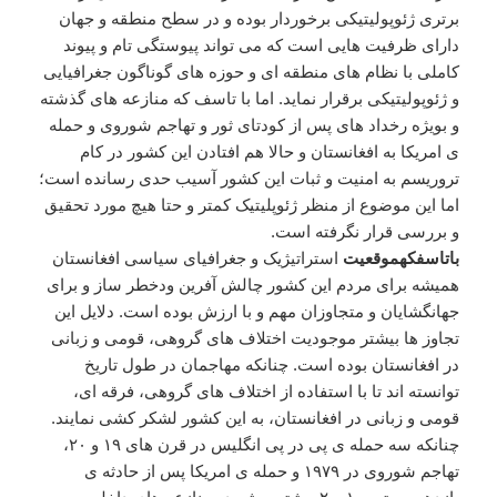
برتری ژئوپولیتیکی برخوردار بوده و در سطح منطقه و جهان
دارای ظرفیت هایی است كه می تواند پيوستگی تام و پيوند
کاملی با نظام های منطقه ای و حوزه های گوناگون جغرافيایی
و ژئوپوليتيکی برقرار نمايد. اما با تاسف که منازعه های گذشته
و بویژه رخداد های پس از کودتای ثور و تهاجم شوروی و حمله
ی امریکا به افغانستان و حالا هم افتادن این کشور در کام
تروریسم به امنیت و ثبات این کشور آسیب حدی رسانده است؛
اما این موضوع از منظر ژئوپلیتیک کمتر و حتا هیچ مورد تحقیق
و بررسی قرار نگرفته است.
با
تاسف
که
موقعیت
استراتیژیک و جغرافیای سیاسی افغانستان
همیشه برای مردم این کشور چالش آفرین ودخطر ساز و برای
جهانگشایان و متجاوزان مهم و با ارزش بوده است. دلایل این
تجاوز ها بیشتر موجودیت اختلاف های گروهی، قومی و زبانی
در افغانستان بوده است. چنانکه مهاجمان در طول تاریخ
توانسته اند تا با استفاده از اختلاف های گروهی، فرقه ای،
قومی و زبانی در افغانستان، به این کشور لشکر کشی نمایند.
چنانکه سه حمله ی پی در پی انگلیس در قرن های ۱۹ و ۲۰،
تهاجم شوروی در ۱۹۷۹ و حمله ی امریکا پس از حادثه ی