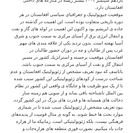
یازدهم سپتمبر ۲۰۰۱ بیشتر ریشه در منازعه های داخلی
افغانستان دارد.
موقعيت جیوپولیتیک و جغرافیای سیاسی افغانستان در هر
دوره تاريخی متفاوت بوده است. این اهمیت در گذشته در
جاده ی ابریشم بود و اکنون این اهمیت در لوله های گاز و نفت
و انتقال انرژی برق از آسیای مرکزی به سمت جنوب و شرق
آسیا نهفته است. بدون تردید یكی از علاقه مندی های مهم
غرب پس از طالبان و چه در دوران حضور طالبان در
افغانستان موقعيت برجسته و استراتژيك كشور در مسير
انتقال گاز و نفت از آسيای مركزی به سمت جنوب باشد.
باتاسف که نبود تعریف مشخص از ژئوپولیتیک افغانستان و عدم
شناخت درست از کودهای ژئوپولیتیکی این کشور سبب شده
تا از یک سو ظرفیت ها و جايگاه ی واقعی اين کشور در نظام
بين الملل ناشناخته باقی بماند و از سویی هم زمینه ساز
دخالت های همسایه ها و قدرت های بزرگ در این کشور گردد.
نبود تعریف مشخص از ژئوپولیتیک سبب شده تا در شماری
موارد بحث ها خبط شوند. به گونه ی مثال قومیت از پدیده‌های
فرهنگی نیست، بلکه ژئوپولیتیکی است. زمانیکه ما از هزاره
جات یاد میکنیم، بصورت فوری منطقه های هزاره‌جات و