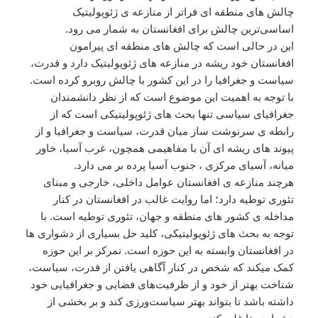
چالش های منطقه ای فراتر از منازعه ی ژئوپولیتیک
اساسی‌ترین چالش برای افغانستان به شمار می رود.
این در حالی است که چالش های منطقه ای پیرامون
افغانستان خود ریشه در منازعه های ژئوپولیتیک دارد و قدرت،
سیاست و جغرافیا را در این کشور با چالش روبرو کرده است.
با توجه به اهميت این موضوع است که از نظر دانشمندان
جغرافیای سیاسی تنها بحث های ژئوپولیتیکی است که از
رابطه ی سرنوشت ساز میان قدرت، سیاست و جغرافیا و از
پیوند های ریشه ای آن با مفاهیمی همچون، غرب آسیا، خاور
میانه، آسیای مرکزی ، جنوب آسیا پرده بر می دارد.
هرچند منازعه ی افغانستان عوامل داخلی، خارجی و مبنای
تئوری توطیه دارد؛ اما روایت غالب در افغانستان در کنار
مداخله ی کشور های منطقه و جهان، تئوری توطیه است. با
توجه به بحث های ژئوپولیتیکی، کلید حل بسیاری از دشواری ها
در افغانستان وابسته به این حوزه است. تمرکز بر این حوزه
کمک میکند که شخص در کنار آگاهی یافتن از قدرت، سیاست،
شناخت بهتر از خود و از ظرفیت‌های فضایی و جغرافیایی خود
داشته باشد تا بتواند بهتر سیاست‌ورزی کند و بر بخشی از