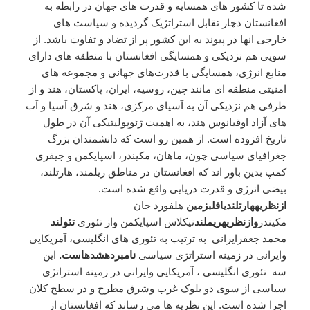
شده تا کشور های همسایه و قدرت های جهان در رابطه به
افغانستان دچار تقابل استراتژیک گردیده و سیاست های
خارجی انها در پیوند به این کشور پر از تضاد و تفاوت باشد. از
سویی هم نزدیکی و همسایگی افغانستان با منطقه های دارای
منابع انرژی، همسايگی با قدرت‌های جهانی و مجموعه های
امنیتی منطقه‌ ای مانند چین، روسیه، ايران، پاکستان، هند و از
طرفی هم نزدیکی آن به آسیای مرکزی، هند و شرق آسیا و آب
های آزاد اوقيانوس هند، به اهميت ژئوپولیتیکی آن در طول
تاريخ افزوده است. از همین رو است که دانشمندان بزرگ
جغرافیای سیاسی چون، ماهان، مکیندر، اسپایکمن و جیفری
کمپ بدین باور اند که افغانستان در مناطق ریلمند، هارتلند،
بیضی انرژی و قدرت دریایی واقع شده است.
از
نظریه
هارتلند
یا
قلب
زمین
هلفورد جان
مکیندر
واز
نظریه
ریملند
نیکلاس اسپایکمن واز تئوری
تئولند
محمد جعفرايرانى به ترتیب به تئورى های انگليسى، آمريكايى
وایرانی در زمينه استراتژى سياسى
نام
برده
شده
است
.
این
سه تئورى انگليسى ، آمريكايى وایرانی در زمينه استراتژى
سياسى از سوی دو بلوک غرب وشرق مطرح و در سطح کلان
اجرا شده است. این نظریه ها می رساند که افغانستان از