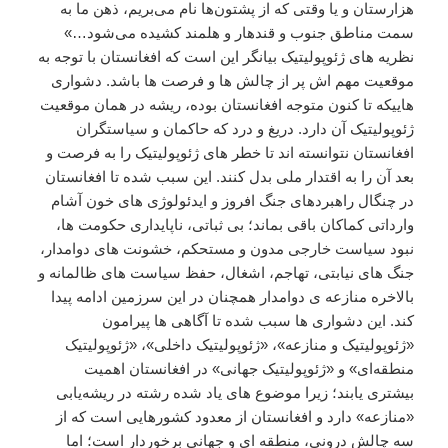
هزارستان و یا وقتی که از پشتون‌ها نام می‌بریم، ذهن ما به
سمت مناطق جنوب و قندهار و هلمند کشیده می‌شود…»
نظریه های ژئوپولیتیک بیانگر این است که افغانستان با توجه به
موقعیت مهم اش پر از چالش ها و فرصت ها باشد. دشواری
هاییکه تا کنون متوجه افغانستان بوده، ریشه در همان موقعیت
ژئوپولیتیک آن دارد. دریغ و درد که حاکمان و سیاستگران
افغانستان نتوانسته اند تا خطر های ژئوپولیتیک را به فرصت و
بعد آن را به اقتدار ملی بدل کنند. این سبب شده تا افغانستان
در چنگال راهبردهای جنگ افروز و ایدئولوژی های خون آشام
وارداتی کماکان باقی بماند؛ بی ثباتی، ناپایداری حکومت ها،
نبود سیاست خارجی مدون و مستحکم، خشونت های دوامدار،
جنگ های نیابتی، تهاجم، اشغال، حفظ سیاست های ظالمانه و
بالاخره منازعه ی دوامدار همچنان در این سرزمین ادامه پیدا
کند. این دشواری ها سبب شده تا آگاهی ها پیرامون
«ژئوپولیتیک و منازعه»، «ژئوپولیتیک داخلی»، «ژئوپولیتیک
منطقه‌ای» و «ژئوپولیتیک جهانی» در افغانستان اهمیت
بیشتری یابند؛ زیرا موضوع های یاد شده رشته در ریشه‌یابی
«منازعه» دارد و افغانستان از معدود کشورهایی است که از
سه چالش درونی، منطقه ای و جهانی برخوردار است؛ اما