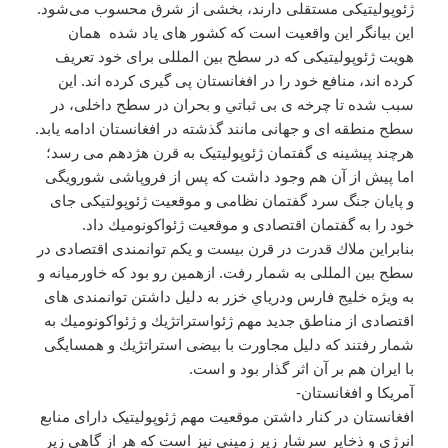
ژئوپولیتیکی مستقلی دارند، بخشی از شرق محسوب می‌شود.
این بیانگر این واقعيت است که کشور های یاد شده همان
هویت ژئوپولیتیکی که در سطح بین المللی برای خود تعریف
کرده اند، منافع خود را در افغانستان پی گیری کرده اند. این
سبب شده تا چرخه ی بی ثباتي و بحران در سطح داخلی، در
سطح منطقه ای و جهانی مانند گذشته در افغانستان ادامه یابد.
هرچند پیشینه ی گفتمان ژئوپولیتیک به قرن هژدهم می رسد؛
اما پیش از آن هم وجود داشت که پس از فروپاشی شورويگی
و پايان جنگ سرد گفتمان نظامی و موقعيت ژئوپولتيكی جای
خود را به گفتمان اقتصادی و موقعيت ژئواكونوميك داد.
بنابراین ملاك قدرت در قرن بيست و يكم توانمندی اقتصادی در
سطح بين المللی به شمار رفت. ازهمین رو بود که خاورميانه و
به ويژه خليج فارس ودرياي خزر به دليل داشتن توانمندی های
اقتصادی از مناطق جديد مهم ژئواستراتژيك و ژئواكونوميك به
شمار رفتند که دليل مجاورت با بيضی استراتژيك و همسايگی
با ايران هم بر آن اثر گذار بود و است.
آمریکا و افغانستان-
افغانستان در کنار داشتن موقعیت مهم ژئوپولیتیک دارای منابع
انرژی و ذخایر سرشار زیر زمینی نیز است که هر از گاهی زیر