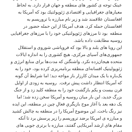
عینک توجه ی کشور های منطقه و جهان قرار دارد. به لحاظ
معيارهای جغرافيايی و اقتصادی ژئوپولتيك بود که آمریکا به
افغانستان علاقمند شد و زیر نام مبارزه با تروریسم به
افغانستان حمله کرد. هدف آمریکا از این حمله حضور در
منطقه بود تا مرزهای ژئوپولتیکی خود را با مرزهای جغرافیایی
روسیه مطابقت داده باشد.
این رویا های بلند و بالا بود که فروپاشی شوروی و استقلال
جمهوری‌های آسیای مرکزی، هیچ کشوری را به اندازه ایالات
متحده هیجان‌زده نکرد. واشنگتن که مدت‌ها برای منابع انرژی و
ژئوپولیتیک افسانه‌ای منطقه برنامه‌ریزی کرده بود، خود را به
یک‌باره با یک میدان کارزار باز مواجه دید؛ اما شرایط آن گونه
که آمریکا انتظار داشت پیش نرفت. روسیه به زودی از اوایل
قرن بیست و یکم بازگشت خود را به منطقه کلید زد و از جنگ
بزرگ جدید، این بار میان روسیه و آمریکا سخن زده شد؛ اما
یک دهه بعد با آغاز موج بازیگریِ فعالِ چین در منطقه، این ایده
نیز رنگ باخت. این موضوع آمریکا را در منطقه به چالش کشید
و مبارزه ی امریکا برضد تروریسم را زیر پرسش برد تا آنکه
مقام های ارشد آمریکایی گفتند، مبارزه با برتری جویی های