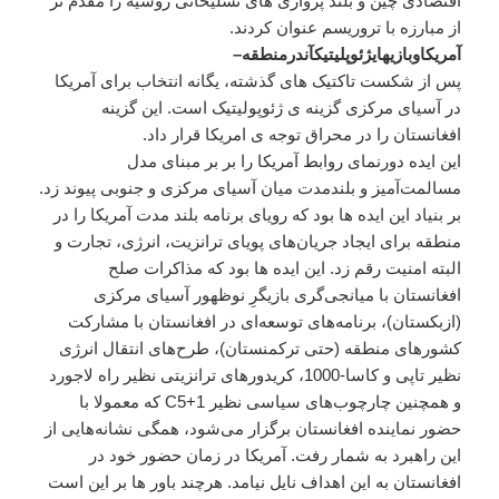
اقتصادی چین و بلند پروازی های تسلیحاتی روسیه را مقدم تر
از مبارزه با تروریسم عنوان کردند.
آمریکا
و
بازی
های
ژئوپلیتیک
آن
در
منطقه
–
پس از شکست تاکتیک های گذشته، یگانه انتخاب برای آمریکا
در آسیای مرکزی گزینه ی ژئوپولیتیک است. این گزینه
افغانستان را در محراق توجه ی امریکا قرار داد.
این ایده دورنمای روابط آمریکا را بر بر مبنای مدل
مسالمت‌آمیز و بلندمدت میان آسیای مرکزی و جنوبی پیوند زد.
بر بنیاد این ایده ها بود که رویای برنامه بلند مدت آمریکا را در
منطقه برای ایجاد جریان‌های پویای ترانزیت، انرژی، تجارت و
البته امنیت رقم زد‌. این ایده ها بود که مذاکرات صلح
افغانستان با میانجی‌گری بازیگرِ نوظهور آسیای مرکزی
(ازبکستان)، برنامه‌های توسعه‌ای در افغانستان با مشارکت
کشورهای منطقه (حتی ترکمنستان)، طرح‌های انتقال انرژی
نظیر تاپی و کاسا-1000، کریدورهای ترانزیتی نظیر راه لاجورد
و همچنین چارچوب‌های سیاسی نظیر C5+1 که معمولا با
حضور نماینده افغانستان برگزار می‌شود، همگی نشانه‌هایی از
این راهبرد به شمار رفت. آمریکا در زمان حضور خود در
افغانستان به این اهداف نایل نیامد. هرچند باور ها بر این است