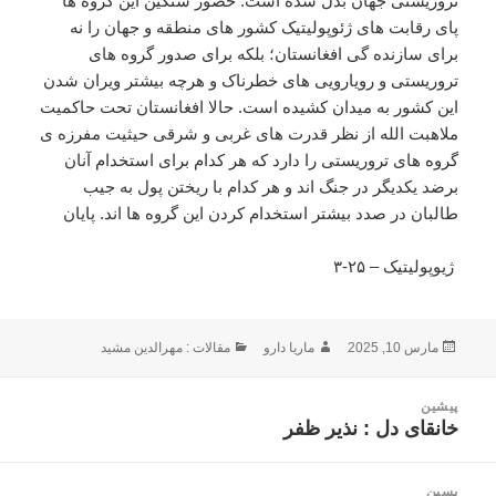
تروریستی جهان بدل شده است. حضور سنگین این گروه ها
پای رقابت های ژئوپولیتیک کشور های منطقه و جهان را نه
برای سازنده گی افغانستان؛ بلکه برای صدور گروه های
تروریستی و رویارویی های خطرناک و هرچه بیشتر ویران شدن
این کشور به میدان کشیده است. حالا افغانستان تحت حاکمیت
ملاهبت الله از نظر قدرت های غربی و شرقی حیثیت مفرزه ی
گروه های تروریستی را دارد که هر کدام برای استخدام آنان
برضد یکدیگر در جنگ اند و هر کدام با ریختن پول به جیب
طالبان در صدد بیشتر استخدام کردن این گروه ها اند. پایان
ژیوپولیتیک – ۲۵-۳
ارسال
نویسنده
دسته‌ها
مارس 10, 2025
ماریا دارو
مقالات : مهرالدین مشید
شده
در
اهبری
پیشین
وشته
خانقاى دل : نذیر ظفر
نوشته
قبلی:
پسین