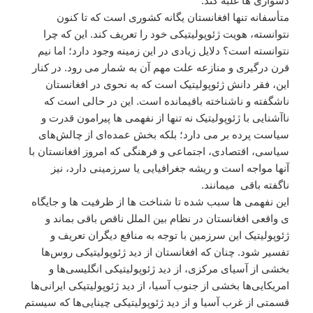
دشواری ها غلبه کند.
متأسفانه تنها افغانستان یگانه کشوری است که تا کنون
نتوانسته، هویت ژئوپولیتیکی خود را تعریف کند. این که چرا
نتوانسته است؟ دلایل زیادی در این زمینه وجود دارد؛ اما نیم
قرن درگیری و منازعه علت مهم آن به شمار می رود. در کنار
این، فقر دانش ژئوپولیتیک است که به نحوی در افغانستان
ناشگفته و ناشناخته باقیمانده است. این در حالی است که
ناآشنایی با ژئوپولیتیک نه تنها از نفهمی ها پیرامون قدرت و
سیاست پرده بر می دارد؛ بلکه بخش عمده‌ای از چالش‌های
سیاسی، اقتصادی، اجتماعی و فرهنگی که امروز افغانستان با
آنها مواجه است و ریشه‌ جغرافیایی یا سرزمینی دارد، نیز
ناگفته باقی میمانند. ‌
این نفهمی ها سبب شده تا شناخت ها از ظرفیت ها و جايگاه
ی واقعی افغانستان در نظام بين الملل ناقص باقی بماند و
ژئوپولیتیک این سرزمین با توجه به منافع دیگران تعریف و
تفسیر شود. چنان که افغانستان از دید ژئوپولیتیکی روس‌ها
بخشی از آسیای مرکزی، از دید ژئوپولیتیکی انگلیسی‌ها و
امریکایی‌ها بخشی از جنوب آسیا، از دید ژئوپولیتیکی ایرانی‌ها
قسمتی از غرب آسیا و از دید ژئوپولیتیکی چینایی‌ها که سیستم