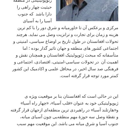
ژئوپولیتیکی در منطقه
حیثیت چهار راهی را
دارا باشد که جنوب
آسیا را به آسیای
مرکزی و برعکس آن تا خاورمیانه و شرق دور را با کم ترین
هزینه و زمان برای تجارت و ترانزیت وصل می نماید. هرچند
تحولات افغانستان در طول تاریخ بر اوضاع سیاسی، امنیتی و
اجتماعی کشور های منطقه و جهان تاثیر گذار بوده ؛ اما
متأسفانه که مبحث ژئوپولیتیک افغانستان و همچنان نقش و
اهمیت آن در تحولات سیاسی-امنیتی، اقتصادی، اجتماعی و
فرهنگی صد سال اخیر، در محافل علمی و اکادمیک این کشور
کمتر مورد توجه قرار گرفته است.
این در حالی است که افغانستان بنا بر موقعیت ویژه ی
ژیوپولیتیکی خود به عنوان «قلب آسیا»، «چهار راه آسیا»
و«هارتلند آسیا» در راهبردی ترین منطقه‌‌ای ازجهان قرار گرفته
و نقطۀ وصل سه حوزۀ مهم منطقه‌‌یی چون آسیای میانه،
جنوب آسیا و شرق میانه می باشد. این موقعیت مهم سبب