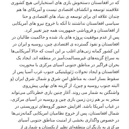
که در افغانستان دستخوش بازی های استخباراتی هیچ کشوری
علاقمند توسعه و انکشاف اقتصادی نیست و آمریکای ها هم
چندان علاقه ای برای توسعه ی بنیاد های اقتصادی و حتا
سیاسی افغانستان نداشتند تا آنکه با خروج نیرو های آمریکایی
از افغانستان و فروپاشی جمهوریت همه چیز تغییر کرد.
پس از عدم موفقیت پروژه های یاد شده و حاکمیت طالبان در
افغانستان و نفوذ گسترده ی اقتصادی چین، روسیه و ایران در
این کشور گمانه زنی‌های اغلب بر این است که حالا آمریکایی‌ها
به سراغ گزینه‌های غیرمسالمت‌آمیز در منطقه اند. ایجاد یک
بحران فراگیر در مناطق جنوبی آسیای مرکزی با محوریت
افغانستان و ایجاد تحولات ژئوپلیتیکی جنوب غرب آسیا پس از
سقوط بسار اسد، به مناطق امنِ شرق و شمال شرق ایران (و
البته جنوب روسیه و چین)، از گزینه های نهایی پیش‌روی
واشنگتن به شمار می روند. آغاز چنین بازی خطرناکی می‌تواند
منجر به بر هم زدن زمین بازی چین و روسیه در آسیای مرکزی،
در غیاب آمریکا باشد. افزایش حضور ‌گروه‌های تروریستی در
شمال افغانستان، پس از خروج نظامیان امریکایی گمانه‌زنی‌ها
در خصوص واگذاری بخشی از امنیت مناطق جنوبی آسیای
مرکزی به بازیگران منطقه‌ای نظیر ازبکستان و شماری از