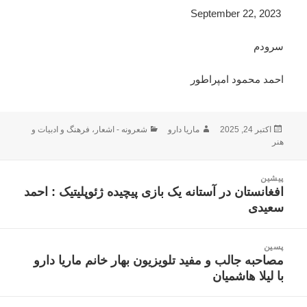
September 22, 2023
سرودم
احمد محمود امپراطور
ارسال
نویسنده
دسته‌ها
اکتبر 24, 2025
ماریا دارو
شعرونه - اشعار
،
فرهنگ و ادبیات و
شده
هنر
در
اهبری
پیشین
وشته
افغانستان در آستانه یک بازی پیچیده ژئوپلیتیک : احمد
نوشته
سعیدی
قبلی:
پسین
مصاحبه جالب و مفید تلویزیون بهار خانم ماریا دارو
نوشته
با لیلا هاشمیان
بعدی: