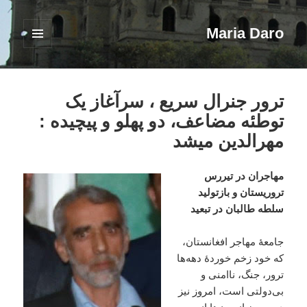
Maria Daro
فهرست
و
ابزارک‌ها
ترور جنرال سریع ، سرآغاز یک
توطئه مضاعف، دو پهلو و پیچیده :
مهرالدین میشد
مهاجران در تیررس
تروریستان و بازتولید
سلطه طالبان در تبعید
جامعهٔ مهاجر افغانستان،
که خود زخم خوردهٔ دهه‌ها
ترور، جنگ، ناامنی و
بی‌دولتی است، امروز نیز