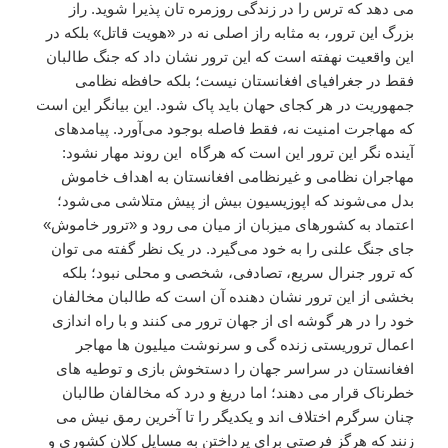
می دهد که ترس را در زندگی روزمره‌ تان پذیرا شوید. راز
بزرگ این ترور، به مثابه راز اصلی نه در «هویت قاتل» بلکه در
این واقعیت نهفته است که این ترور نشان داد که جنگ طالبان
فقط در جغرافیای افغانستان نیست؛ بلکه حافظه نظامی
جمهوریت در هر کجای حهان باید پاک شود. این بیانگر این است
که مهاجرت امنیت نه، فقط فاصله بوجود می‌آورد. پیامدهای
آینده نگر این ترور این است که هرگاه این روند مهار نشود:
مهاجران نظامی و غیرنظامی افغانستان به اهداف خاموش
بدل می‌شوند که اپوزیسیون بیش از پیش متلاشی می‌شود؛
اعتماد به کشورهای میزبان از میان می رود و «ترور خاموش»
جای جنگ علنی را به خود می‌گیرد. در یک نظر گفته می توان
که ترور جنرال سریع، تصادفی، شخصی و محلی نبود؛ بلکه
بخشی از این ترور نشان دهنده آن است که طالبان مخالفان
خود را در هر گوشه ای از جهان ترور می کنند و با راه اندازی
اعمال تروریستی زنده گی و سرنوشت میلیون ها مهاجر
افغانستان در سراسر جهان را دستخوش بازی و توطیه های
خطرناک قرار می دهند؛ اما دریغ و درد که مخالفان طالبان
چنان سرگرم اختلاف اند و یکدیگر را تا آخرین رمق نیش می
زنند که هرگز فرصتی برای پرداختن به مسایل کلان کشوری و