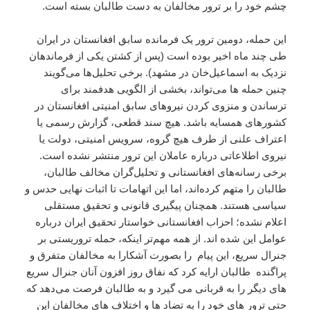
چشم خود را بر ترور مخالفان به دست طالبان بسته است.
این حمله، دومین ترور یک فرمانده سابق افغانستان در ایران
طی چند ماه اخیر بوده است (پس از کشتن یکی از فرماندهان
نزدیک به اسماعیل‌خان در مشهد). برخی تحلیل‌ها می‌گویند
چنین حمله ها می‌تواند، بخشی از الگویی هدفمند برای
ترساندن و منزوی کردن نیروهای سابق امنیتی افغانستان در
کشورهای همسایه باشد. هیچ سند قطعی، گزارش رسمی یا
اعتراف علنی از طرف هیچ گروه، سرویس امنیتی، دولت یا
نیروی اطلاعاتی درباره عاملان این ترور منتشر نشده است.
برخی رسانه‌های افغانستانی و تحلیل‌گران مخالف طالبان،
طالبان را متهم کرده‌اند، اما این اتهامات تا اثبات نهایی حدس و
سیاسی هستند. همچنان پیگیری قانونی و تحقیق مستقلی
اعلام نشده؛ احزاب افغانستانی خواستار تحقیق ایران درباره
عوامل این شده اند. از همه مهم‌تر اینکه، حمله تروریستی بر
جنرال سریع، این پیام را بصورت آشکارا به مخالفان متفرق و
پراگنده طالبان ارایه کرد که نفاق روز افزون آنان جنرال سریع
های دیگر را به قربانی می گیرد و به طالبان فرصت می‌دهد که
حتی ترور های خود را به تضاد ها و اختلاف های مخالفان این