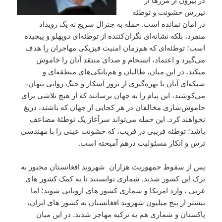
در بیرون از مرزها از
تیررس خشونت و توطئه
در امان نمانده است. حمله به جنرال سریع نه یک رویداد
منفرد، بلکه نشانه‌ای نگران‌کننده از توطئه‌ای دوپهلو و پیچیده
است؛ توطئه‌ای که هم‌زمان امنیت فیزیکی مهاجران را هدف
می‌گیرد و اعتماد، انسجام و صدای منتقد آنان را خاموش
میکند. در این میان، طالبان و هم‌پاتکی‌های منطقه‌ای و
شبکه‌ای‌ آنان با بهره‌گیری از ترور آشکار و جنگ روانی پنهان،
می‌کوشند، این پیام را به جهان برسانند که از هیچ تلاشی برای
خاموش‌سازی مخالفان در هر کجایی از جهان که باشند، دریغ
نخواهند کرد. این حمله می‌تواند سرآغاز یک توطئهٔ مضاعف
باشد؛ توطئه فریبی در فریب، که خشونت عینی را با مهندسی
ترس و انکار مسئولیت درهم آمیخته است.
پس از سقوط جمهوریت هزاران شهروند افغانستان مجبور به
ترک این کشور شدند. شماری توانستند تا به کمک کشور های
غربی ، وارد امریکا و شماری کشور های اروپایی شوند؛ اما
بیشتر از پنج میلیون شهروند افغانستان به کشور های ایران،
پاکستان و شماری هم به ترکیه مهاجر شدند. در این میان