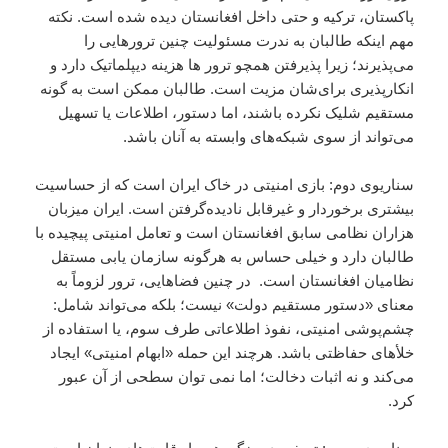
پاکستان، ترکیه و حتی داخل افغانستان دیده شده است. نکته
مهم اینکه طالبان به‌ ندرت مسئولیت چنین ترورهایی را
می‌پذیرند؛ زیرا پذیرفتن همچو ترور ها هزینه دیپلماتیک دارد و
انکارپذیری برای‌شان مزیت است. طالبان ممکن است به گونه
مستقیم شلیک نکرده باشند، اما دستور، اطلاعات یا تسهیل
می‌تواند از سوی شبکه‌های وابسته به آنان باشد.
سناریوی دوم: بازی امنیتی در خاک ایران است که از حساسیت
بیشتری برخوردار و غیرقابل نادیده‌گرفتن است. ایران میزبان
هزاران نظامی سابق افغانستان است و تعامل امنیتی پیچیده با
طالبان دارد و خیلی حساس به هرگونه سازمان‌ یابی مستقل
نظامیان افغانستان است. در چنین فضاهایی، ترور لزوماً به
معنای «دستور مستقیم دولت» نیست؛ بلکه می‌تواند شامل:
چشم‌پوشی امنیتی، نفوذ اطلاعاتی طرف سوم، یا استفاده از
خلأهای حفاظتی باشد. هرچند این حمله «ابهام امنیتی» ایجاد
می‌کند و نه اثبات دخالت؛ اما نمی توان سطحی از آن عبور
کرد.