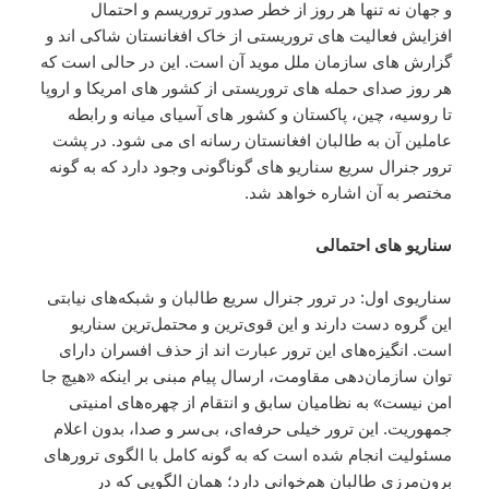
و جهان نه تنها هر روز از خطر صدور تروریسم و احتمال
افزایش فعالیت های تروریستی از خاک افغانستان شاکی اند و
گزارش های سازمان ملل موید آن است. این در حالی است که
هر روز صدای حمله های تروریستی از کشور های امریکا و اروپا
تا روسیه، چین، پاکستان و کشور های آسیای میانه و رابطه
عاملین آن به طالبان افغانستان رسانه ای می شود. در پشت
ترور جنرال سریع سناریو های گوناگونی وجود دارد که به گونه
مختصر به آن اشاره خواهد شد.
سناریو های احتمالی
سناریوی اول: در ترور جنرال سریع طالبان و شبکه‌های نیابتی
این گروه دست دارند و این قوی‌ترین و محتمل‌ترین سناریو
است. انگیزه‌های این ترور عبارت اند از حذف افسران دارای
توان سازمان‌دهی مقاومت، ارسال پیام مبنی بر اینکه «هیچ جا
امن نیست» به نظامیان سابق و انتقام از چهره‌های امنیتی
جمهوریت. این ترور خیلی حرفه‌ای، بی‌سر و صدا، بدون اعلام
مسئولیت انجام شده است که به گونه کامل با الگوی ترورهای
برون‌مرزی طالبان هم‌خوانی دارد؛ همان الگویی که در