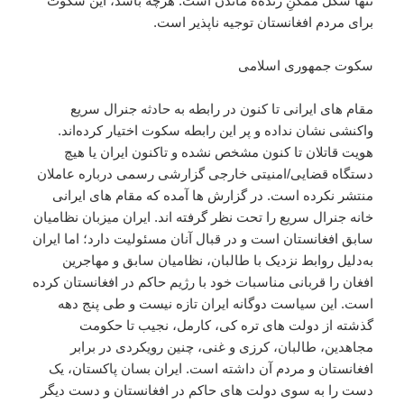
تنها شکل ممکنِ زنده‌ه ماندن است. هرچه باشد، این سکوت
برای مردم افغانستان توجیه ناپذیر است.
سکوت جمهوری اسلامی
مقام های ایرانی تا کنون در رابطه به حادثه جنرال سریع
واکنشی نشان نداده و پر این رابطه سکوت اختیار کرده‌اند.
هویت قاتلان تا کنون مشخص نشده و تاکنون ایران یا هیچ
دستگاه قضایی/امنیتی خارجی گزارشی رسمی درباره عاملان
منتشر نکرده است. در گزارش ها آمده که مقام های ایرانی
خانه جنرال سریع را تحت نظر گرفته اند. ایران میزبان نظامیان
سابق افغانستان است و در قبال آنان مسئولیت دارد؛ اما ایران
به‌دلیل روابط نزدیک با طالبان، نظامیان سابق و مهاجرین
افغان را قربانی مناسبات خود با رژیم حاکم در افغانستان کرده
است. این سیاست دوگانه ایران تازه نیست و طی پنج دهه
گذشته از دولت های تره کی، کارمل، نجیب تا حکومت
مجاهدین، طالبان، کرزی و غنی، چنین رویکردی در برابر
افغانستان و مردم آن داشته است. ایران بسان پاکستان، یک
دست را به سوی دولت های حاکم در افغانستان و دست دیگر