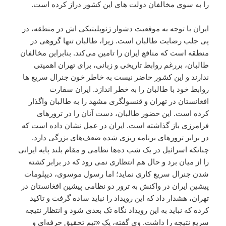
را به سوی مخالفان دولت های این کشور دراز کرده است.
ایران با توجه به موقعیت دشوار ژئوپلیتیکی اش در منطقه، در
پی جلب رضایت طالبان است. زیرا، طالبان تنها گروهی در
منطقه‌ است که منافع ایران را تامین می‌کند. بنابراین مخالفان
طالبان، بررغم روابط تاریخی و زبانی، برای تهران اهمیتی
ندارند و این کشور حاضر نیست به‌ خاطر خون جنرال سریع ها
روابط خود با طالبان را به خطر اندازد. ایران سفارت
افغانستان در تهران و قنسولگری مشهد را به طالبان واگذار
کرده است. این حضور طالبان، دست آنان را در ترورهای
فرامرزی باز گذاشته است. ایران در عمل نشان داده است که
در برابر ترورهای برنامه ریزی شده ضعف‌های بزرگی دارد.
چنانکه اسرائیل در یک شب ده‌ها نظامی و مقام بلند پایه ایرانی
را از میان برد و حال هم انتظاری نمی رود که در برابر کشته
شدن جنرال سریع کاری نماید؛ اما رسول موسوی، دیپلومات
پیشین ایران در واکنش به ترور دو نظامی پیشین افغانستان در
تهران، هشدار داد که این رویداد را نباید ساده گرفت و تاکید
کرده که نباید به این رویداد نگاه تک‌ بعدی شود و انتظار نتیجه
سریع نتیجه را داشت. وی گفته، یک «تیم تحقیق حرفه‌ای و