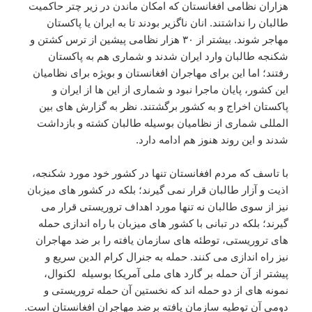
هزاران نظامی افغانستان که امکان ماندن در زیر چتر حاکمیت
طالبان را نداشتند. انان ناگزیر بودند تا به ایران یا پاکستان
مهاجر شوند. بیشتر از ۳۰ هزار نظامی پیشین از ترس کشتن و
شکنجه طالبان وارد ایران شدند و شماری هم به پاکستان
رفتند؛ اما این برای مهاجران افغانستان و بویژه برای نظامیان
این کشور، پایان ماجرا نبود و شماری از این ها از ایران و
پاکستان اخراج و به کشور برگشتند. نظر به گزارش های بین
المللی شماری از نظامیان بوسیله طالبان کشته و بازداشت
شدند و این روند هنوز هم ادامه دارد.
با تاسف که مردم افغانستان تنها در کشور خود مورد شکنجه،
اذیت و آزار طالبان قرار نمی گیرند؛ بلکه در کشور های میزبان
نیز از سوی طالبان نه تنها مورد اهداف تروریستی قرار می
گیرند؛ بلکه در تبانی با کشور های میزبان با راه اندازی حمله
های تروریستی، توطئه های سازمان یافته را بر ضد مهاجران
نیز راه اندازی می کنند. حمله به جنرال کرام الدین سریع و
پیشتر از آن حمله بر گارد های ملی آمریکا بوسیله لکنوال،
نمونه های از دو حمله اند که نخستین آن حمله تروریستی و
دومی آن توطیه سازمان یافته برضد مهاجران افغانستان است.