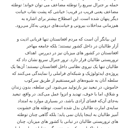
حمله بر جنرال سریع را توطئه مضاعف می توان خواند؛ توطئه
مضاعف یعنی فریب در فریب؛ خیانتی که پشت نقاب خیانت
دیگر پنهان شده است. این اصطلاح بیشتر برای اشاره به
هم‌زمانی مداخلات بیرونی و خیانت‌های درونی به‌کار می‌رود.
این بیانگر آن است که مردم افغانستان تنها قربانی اذیت و
آزار طالبان در داخل کشور نیستند؛ بلکه جامعه مهاجر
افغانستان در کشور های میزبان نیز در دیررس اهداف
تروریستی طالبان قرار دارد. ترور جنرال سریع نشان داد که
طالبان تنها یک نیروی نظامی داخل افغانستان نیستند؛ آن‌ها یک
پروژه‌ی ایدئولوژیک و شبکه‌ای فراملی را نمایندگی می‌کنند که
سلطه‌ آنان به شیوه‌های غیرمستقیم از طریق سرکوب
خاموش، در تبعید نیز بازتولید می‌شود. این سلطه، بدون زندان
و شلاق، اما با خوف، تهدید و انزوا عمل می‌کند. در واقع، تبعید
به‌جای آن‌که فضای آزادی باشد، در بسیاری موارد به امتداد
سایه‌ی امارت طالبان بدل شده است. توطئه های خشونت
آمیز طالبان به اینجا پایان نمی یابد؛ بلکه گاهی چنان توطئه
های تروریستی طالبان در تبانی با کشور های میزبان، چنان