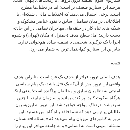
سناریوی سوم: تصفیه درون‌گروهی یا رقابت‌های پنهان است.
هرچند این سناریو ضعیف تر است؛ اما در تحلیل‌ها مطرح
است. برخی احتمال می‌دهند که اختلافات مالی، شبکه‌ای یا
اطلاعاتی در میان نظامیان سابق یا نفوذ عناصر مشکوک و
شبکه های تباه کار در حلقه‌های مهاجران نظامی در این حادثه
دست دارند؛ اما؛ سطح هدف (جمنرال)، مکان (تهران) و شیوه
اجرا با یک درگیری شخصی یا تصفیه ساده هم‌خوانی ندارد.
بنابراین این سناریو کم‌احتمال‌ترین به شمار می رود.
نتیجه
هدف اصلی ترور، فراتر از حذف یک فرد است. بنابراین هدف
واقعی این ترور بیش از آن‌که یک قتل باشد، یک پیام سیاسی–
امنیتی به نظامیان سابق و مخالفان پراگنده است؛ یعنی اینکه
هرگاه سکوت کنید، پراکنده بمانید و سازمان نیابید، با جنین
سرنوشت دردناک مواجه خواهید شد. این ترور به اپوزیسیون
طالبان پیام می دهد که شما فاقد پناه گاه امن هستید. این
ترور به کشورهای میزبان پیام می‌دهد که «مسئله افغانستان،
مسئله امنیتی است نه انسانی» و به جامعه مهاجر این پیام را