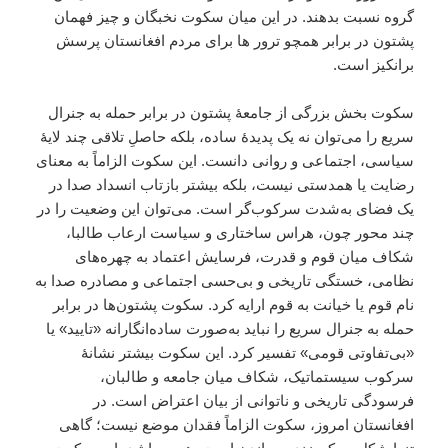
گروه نسبت بدهند. در این میان سکوت نخبگان و چیز فهمان
پشتون در برابر همچو ترور ها برای مردم افغانستان پرسش
برانکیز است.
سکوت بخش بزرگی از جامعهٔ پشتون در برابر حمله به جنرال
سریع را می‌توان نه یک پدیدهٔ ساده، بلکه حاصلِ تلاقی چند لایهٔ
سیاسی، اجتماعی و روانی دانست. این سکوت الزاماً به معنای
رضایت یا همدستی نیست، بلکه بیشتر بازتاب انسداد صدا در
یک فضای به‌شدت سرکوب‌گر است. می‌توان این وضعیت را در
چند محور چون، هراس ساختاری و سیاست ارعاب طالبا،
شکاف میان قوم و قدرت، فرسایش اعتماد به چهره‌های
نظامی، خستگی تاریخی و بی‌حسی اجتماعی و مصادره صدا به
نام قوم یا خیانت به قوم ارایه کرد. سکوت پشتون‌ها در برابر
حمله به جنرال سریع را نباید به‌صورت ساده‌انگارانه «تایید» یا
«بی‌تفاوتی قومی» تفسیر کرد. این سکوت بیشتر نشانهٔ
سرکوب سیستماتیک، شکاف میان جامعه و طالبان،
فرسودگی تاریخی و ناتوانی از بیان اعتراض است. در
افغانستان امروز، سکوت الزاماً فقدان موضع نیست؛ گاهی