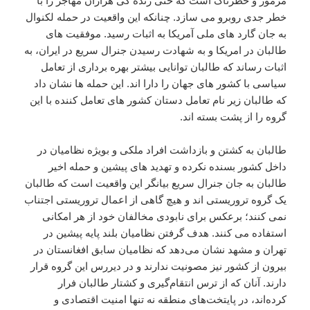
مرموز و خطرناک است که حتی زنده گی هزاران مهاجر را با
خطر جدی روبرو می سازد. چنانکه این واقعیت در حمله لکنوال
به جان گارد های ملی آمریکا به اثبات رسید. موفقیت های
طالبان در امریکا و به شهادت رسیدن جنرال سریع در ایران، به
اثبات رساند که طالبان توانایی بیشتر بهره برداری از تعامل
سیاسی با کشور های جهان را دارا اند. این حمله ها نشان داد
که طالبان زیر نام تعامل دستان کشور های تعامل کننده با این
گروه را از پشت بسته اند.
طالبان به کشتن و بازداشت افراد ملکی و بویژه نظامیان در
داخل کشور بسنده نکرده و تهدید های پیشین و حمله اخیر
طالبان به جان جنرال سریع بیانگر این واقعیت است که طالبان
یک گروه تروریستی اند و هیچ گاهی از اعمال تروریستی اجتناب
نمی کنند؛ برعکس برای نابودی مخالفان خود از هر امکانی
استفاده می کنند. هدف‌ گرفتن نظامیان بلند پایه پیشین در
تهران و مشهد نشان می‌دهد که نظامیان سابق افغانستان در
بیرون از کشور نیز مصونیت ندارند و در دیررس این گروه قرار
دارند. آنان که از ترس انتقام‌گیری و کشتار طالبان فرار
کرده‌اند، در پایتخت‌های منطقه نه تنها امنیت اقتصادی و