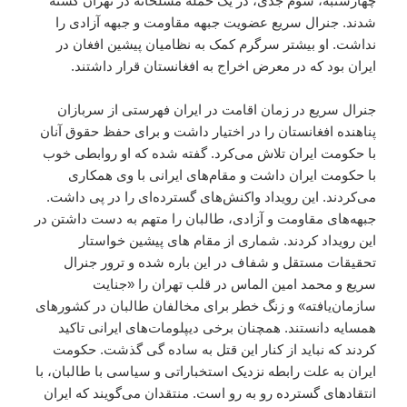
چهارشنبه، سوم جدی، در یک حمله مسلحانه در تهران کشته
شدند. جنرال سریع عضویت جبهه مقاومت و جبهه آزادی را
نداشت. او بیشتر سرگرم کمک به نظامیان پیشین افغان در
ایران بود که در معرض اخراج به افغانستان قرار داشتند.
جنرال سریع در زمان اقامت در ایران فهرستی از سربازان
پناهنده افغانستان را در اختیار داشت و برای حفظ حقوق آنان
با حکومت ایران تلاش می‌کرد. گفته شده که او روابطی خوب
با حکومت ایران داشت و مقام‌های ایرانی با وی همکاری
می‌کردند. این رویداد واکنش‌های گسترده‌ای را در پی داشت.
جبهه‌های مقاومت و آزادی، طالبان را متهم به دست‌ داشتن در
این رویداد کردند. شماری از مقام های پیشین خواستار
تحقیقات مستقل و شفاف در این باره شده و ترور جنرال
سریع و محمد امین الماس در قلب تهران را «جنایت
سازمان‌یافته» و زنگ خطر برای مخالفان طالبان در کشورهای
همسایه دانستند. همچنان برخی دیپلومات‌های ایرانی تاکید
کردند که نباید از کنار این قتل به‌ ساده گی گذشت. حکومت
ایران به علت رابطه نزدیک استخباراتی و سیاسی با طالبان، با
انتقادهای گسترده رو به رو است. منتقدان می‌گویند که ایران