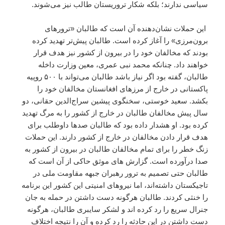
سیاسی ندارند؛ بلکه شکار تروریستان طالب نیز می‌شوند.
این حملات نشان‌دهنده آن است که طالبان «ترورهای
برون‌مرزی» را آغاز کرده‌ است. طالبان پیش‌تر تهدید کرده
بودند که مخالفان خود را در بیرون از کشور نیز هدف قرار
خواهند داد. چنانکه محمد نبی عمری، معین وزارت داخله
طالبان، گفته بود اگر نیاز باشد طالبان می‌تواند با ۵۰۰ روپیه
پاکستانی در خارج از مرزهای افغانستان مخالفان خود را
بکشد. سعید خوستی، سخنگوی پیشین سراج‌الدین حقانی، دو
سال پیش مخالفان طالبان در خارج از کشور را به مرگ تهدید
کرده بود. او هشدار داده بود که طالبان صدها داوطلب برای
هدف‌ قرار دادن مخالفان در خارج از کشور دارند. این حملات
زنگ خطر را برای تمام مخالفان طالبان در بیرون از کشور به
صدا درآورده است. گزارش های موثق حاکی از آن است که
طالبان حتی تصمیم به ترور رهبران جبهه مقاومت ملی در
تاجیکستان داشته‌اند، اما نیروهای امنیتی این کشور این برنامه
را خنثی کردند. طالبان هرگونه دست داشتن در حمله به جان
جنرال سریع را رد کرده اند و لشکر سایبری طالبان، هرگونه
دست داشتن در این حادثه را رد کرده و آن را نتیجه اختلاف