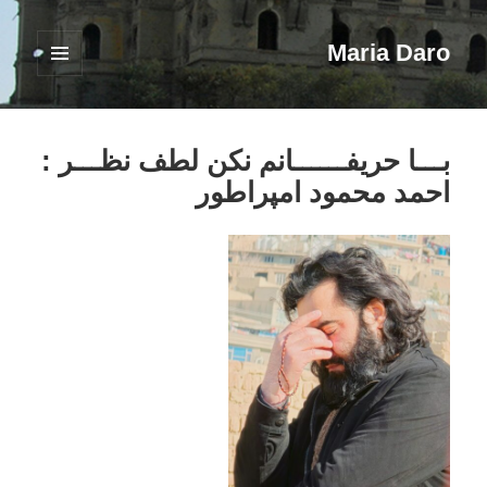
Maria Daro
فهرست
و
ابزارک‌ها
بـــا حریفــــــانم نکن لطف نظـــر :
احمد محمود امپراطور