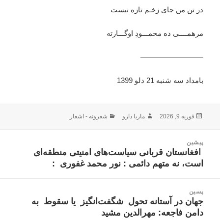
در تن من جای زخـم تازه نیست
مرهمــــی ده محمـــودِ اوگـــارته
————————–
بامداد سه شنبه 21 دلو 1399
ارسال
نویسنده
دسته‌ها
فوریه 9, 2026
ماریا دارو
شعرونه - اشعار
شده
در
اهبری
پیشین
وشته
افغانستان قربانی سیاست‌های امنیتی منطقه‌ای
نوشته
است، نه متهم دائمی : نور محمد غفوری :
قبلی:
پسین
جهان در آستانه تحول شگفت‌انگیز یا سقوط به
نوشته
دامن فاجعه: مهرالدین مشید
بعدی: