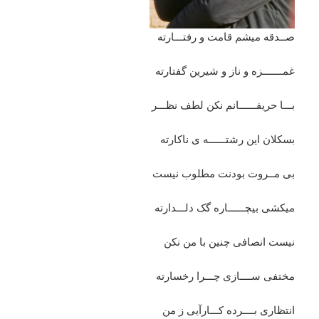
صــدقه میشم قامت و رفتـــارته
غمـــــــزه و ناز و شیرین گفتارته
بـــا حریفــــــانم نکن لطف نظـــر
بسکلان این رشتــــــه ی ناکارته
بی مــروت بودنت مطلوب نیست
میکشی بیچــــــاره گک دلـــدارته
نیست انصافی چنین با من نکن
مختفی ســــازی چـــرا رخسارته
انتظاری بــــرده کـــارآیی ز من