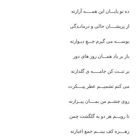
ده تو پایـــان این همـــــه آزارته
از پریشــــان حالی و درمانـدگی
بوســــه می گیرم جـــغِ دیـوارته
باز بر یاد همـــان روز های دور
بر تنــت کن جامـــــه ی گلدارته
می کنم تشمیـــم عطر پیــــکرت
روی چشــم من بمــــان پیــزارته
تا رویـــم هر دو به گلگشت چمن
زهــــره کف بینـــم جمع اغیارته