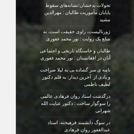
تحولات بدخشان؛نشانه‌های سقوط
یاپایان مأموریت طالبان : مهرالدین
مشید
ژورنالیست، راوی حقیقت است، نه
مبلغ یک روایت : نور محمد غفوری
طالبان و خاستگاه تاریخی و اجتماعی
آنان در افغانستان : نور محمد غفوری
نامه ی سر گشاده يی به ليلا صراحت
و یادی از آخرین دیدار: به قلم دکتور
لطیف ناظمی
درگذشت استاد روان فرهادی عالمی
را سوگوار ساخت : دکتور عنایت الله
شهرانی
در سوگ دانشمند فرهیخته، استاد
عبدالغفور روان فرهادی