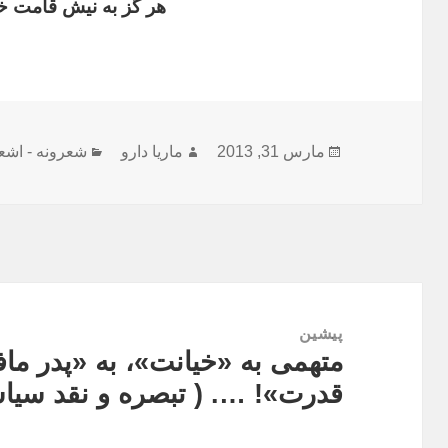
هر گز به نیش قامت 
ارسال
نویسنده
دسته‌ها
مارس 31, 2013
ماریا دارو
شعرونه - اشع
شده
در
راهبری
نوشته
پیشین
متهمی به «خیانت»، به «پدر مافی
نوشته
قدرت»! …. ( تبصره و نقد سیا
قبلی: