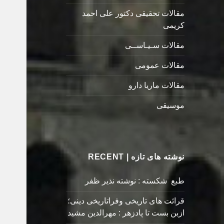
مقالات تحقیقی دکتور علی احمد
کریمی
مقالات سـیـاســی
مقالات عمومی
مقالات ماریا دارو
موسیقی
نوشته های تازه | RECENT
طبع شکسته : نوشته نذیر ظفر
قرائت های تاریخی وفراتاریخی دینی؛
ازبن بست تا پادزهر : مهرالدین مشید