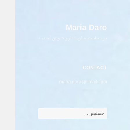
Maria Daro
در سـایـت مـاریـا دارو خـوش آمـدیـد
CONTACT
maria.daro@gmail.com
جستجو
برای: