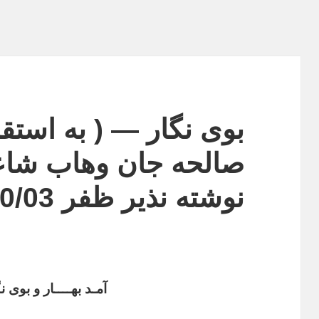
بوی نگار — ( به استق
صالحه جان وهاب شاعر
نوشته نذیر ظفر 13/30/03—
آمـد بهــــار و بوی