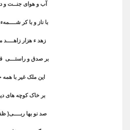
آب و هوای جنــت و دی
با ناز و با کر شــــمه
زهد ء هزار زاهــــد م
بر صدق و راستـــی ق
این ملک غیر با همه ج
بر خاک کوچه های دی
صد نو بها ربــــی( ظفر