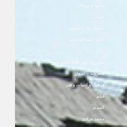
پیامها و تبریکات
جوانان
داستان ها را بشنوید
داکتر حمیدالله مفید
زنان
شادروان میر غلام محمد غبار
شعرونه – اشعار
فرهنگ و ادبیات و هنر
فیلم
کمیدی
محمد مرادی