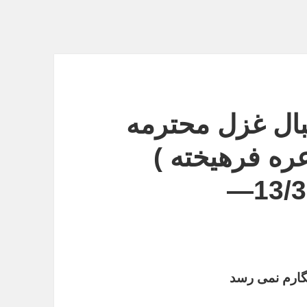
بال غزل محترمه
ه فرهیخته )
 نگارم نمی رسد