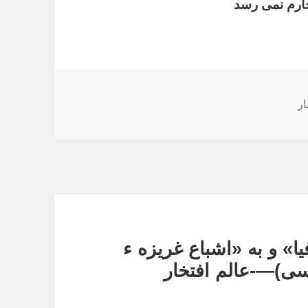
خارم نمی رسد
ار
ا» و به «اشباع غریزه ء
سی)—-عالم افتخار