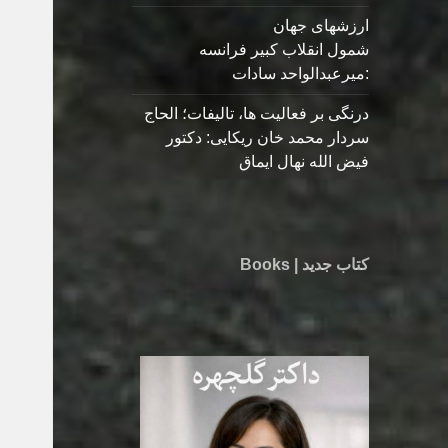
ارزشهای جهان
شمول انقلاب کبیر فرانسه
:میرعبدالواحد سادات
درنگی بر فعالیت ها، تالیفات؛ الحاج
سردار محمد خان ریکایی: دکتور
فیض الله نهال ایماق
کتاب جدید | Books