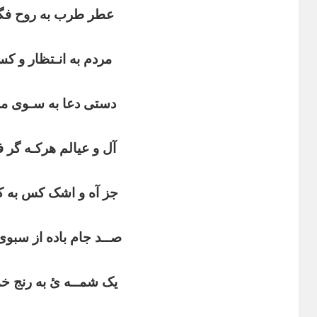
عطر طرب به روح فگ
مردم به انـتظار و کس
دستی دعا به سـوی م
آل و عیالم هرکـه گر 
جز آه و اشک کس به ک
صــد جام باده از سب
یک شمــه ئ به رنج خ