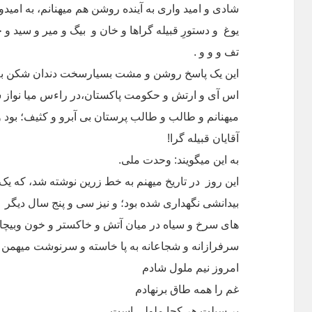
شادی و امید واری به آینده روشن هم میهنانم، به امیدو
یوغ و دستورِ قبیله گراها و خان و بیگ و میر و سید 
تف و و و .
این یک پاسخ روشن و مشت بسیارسخت دندان شکن به د
اس آی و ارتش و حکومت پاکستان،در راءس میا نوا
میهنانم و طالب و طالب پرستان بی آبرو و کثیف؛ بود 
آقایان قبیله گرا!
به این میگویند: وحدت ملی.
این روز در تاریخ میهنم به خط زرین نوشته شد، که 
بیدانشی نگهداری شده بود؛ و نیز سی و پنج سال دیگر در
های سرخ و سیاه در میان آتش و خاکستر و خون وبیچارگی
سرفرازانه و شجاعانه به پا خاسته و سرنوشت میهمن 
امروز نیم ملول شادم
غم را همه طاق برنهادم
بر سبلت هر کجا ملولی است