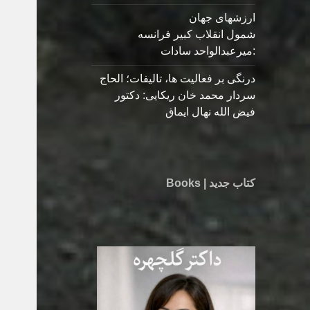
ارزشهای جهان
شمول انقلاب کبیر فرانسه
:میرعبدالواحد سادات
درنگی بر فعالیت ها، تالیفات؛ الحاج
سردار محمد خان ریکایی: دکتور
فیض الله نهال ایماق
کتاب جدید | Books