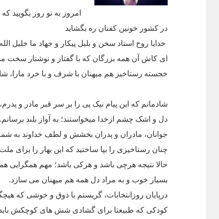
امروز به نو روز بگویید که ب
در کشور خونین کفنان ره بگشاید
خدایا روح استاد سخن و بلبل پیکار و جهاد ما خلیل الل
ای کاش آن همه بزرگان که با گفتار و نوشتار سخت مبار
خجسته رستاخیز هم میهنان با شرف و با خرد مارا، شاه
شادمانم که این پیام نیک پی را بر سر قبر مادر و پدرم
دل و اشک چشم ازخدا میخواستند؛ به آواز بلند برسانم.
جوانان، مادران و پدران بخشش و لطف خداوند به شما ا
چنان رستاخیزی را بپا ساختید که این بهار را برای ملت
حالا نتیجه هرچی باشد و هرکی باشد؛ مهم همگرایی همه ه
بسیار خوب و به مراد دل همه هم میهنان می سازد.
درپایان روزانتخابات، گریستم با ذوق و خوشی که هیچگا
کودکی که طبیعتا برای گشادی شش های کوچکش باید ب