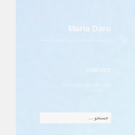
Maria Daro
در سـایـت مـاریـا دارو خـوش آمـدیـد
CONTACT
maria.daro@gmail.com
جستجو
برای: