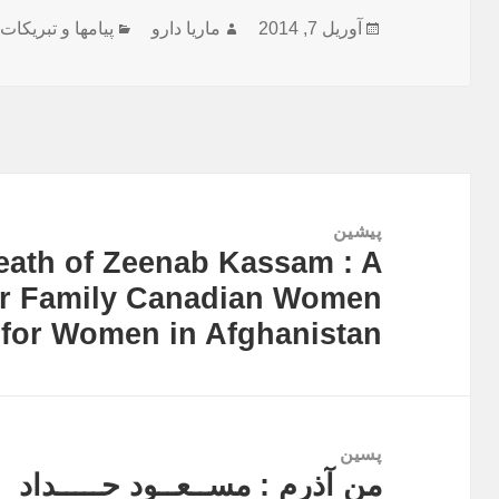
ارسال
نویسنده
دسته‌ها
آوریل 7, 2014
ماریا دارو
پیامها و تبریکات
شده
در
راهبری
نوشته
پیشین
eath of Zeenab Kassam : A
نوشته
er Family Canadian Women
قبلی:
for Women in Afghanistan
پسین
من آذرم : مســعــود حـــــداد
نوشته