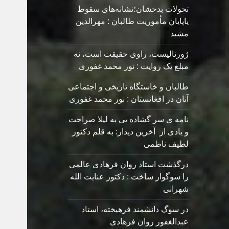
تحولات بدخشان؛نشانه‌های سقوط
یاپایان مأموریت طالبان : مهرالدین
مشید
ژورنالیست، راوی حقیقت است، نه
مبلغ یک روایت : نور محمد غفوری
طالبان و خاستگاه تاریخی و اجتماعی
آنان در افغانستان : نور محمد غفوری
نامه ی سر گشاده يی به ليلا صراحت
و یادی از آخرین دیدار: به قلم دکتور
لطیف ناظمی
درگذشت استاد روان فرهادی عالمی
را سوگوار ساخت : دکتور عنایت الله
شهرانی
در سوگ دانشمند فرهیخته، استاد
عبدالغفور روان فرهادی