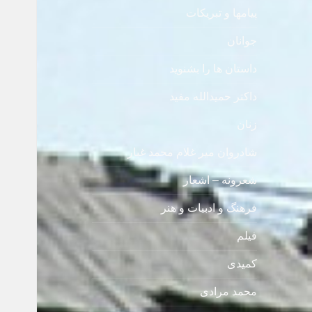
پیامها و تبریکات
جوانان
داستان ها را بشنوید
داکتر حمیدالله مفید
زنان
شادروان میر غلام محمد غبار
شعرونه – اشعار
فرهنگ و ادبیات و هنر
فیلم
کمیدی
محمد مرادی