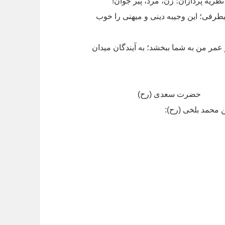
نظریه پردازان؛ زن، مرد، پیر جوان!
یطرفی؛ این وجیبه دینی و میهنی را خوب
عمر من به شما ببخشد؛ به آیندگان میدان
 سعدی (رح)
ن محمد بلخی (رح):