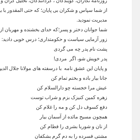
روزنامه نگاران، گویندگان ، گردانندگان، تحلیل گران و 
از شما سپاس و شکران بی پایان؛ که حتی المقدور با ب
مدیریت نمودید.
شما جوانان دختر و پسر؛که خدای بخشنده و مهربان از 
زور آزمایی سیاست و حکومتداری؛ درس خوبی دادید:
پشت نام پدر چه می گردی
پدر خویش شو، اگر مردی!
حضرت
و پایان این عشق نامه با درسفته های مولانا جلال الدی
جانا بیار باده و بختم تمام کن
عیش مرا خجسته چو دارالسلام کن
زهره کمین کنیزک بزم و شراب توست
دفع کسوف دل کن و مه را غلام کن
همچون مسیح مائده از آسمان بیار
از نان و شوربا بشری را فطام کن
مشتی فسرده را به دم گرم بشکفان