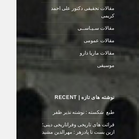
مقالات تحقیقی دکتور علی احمد
کریمی
مقالات سـیـاســی
مقالات عمومی
مقالات ماریا دارو
موسیقی
نوشته های تازه | RECENT
طبع شکسته : نوشته نذیر ظفر
قرائت های تاریخی وفراتاریخی دینی؛
ازبن بست تا پادزهر : مهرالدین مشید