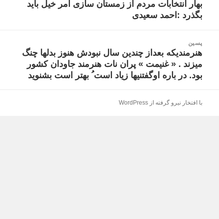
بهار انتخابات مردم از زمستان سازی امر خیل باید
نوشته
بگذرد :احمد سعیدی
قبلی:
پسین
هنرمندیکه بعداز چندین سال نبودش هنوز بدلها چنگ
نوشته
میزند . « غنیمت » پران نات هنرمند جاودان کشور
بعدی:
بود. در باره اوگفتنیها زیاد است ُ بهتر است بشنوید
با افتخار نیرو گرفته از WordPress