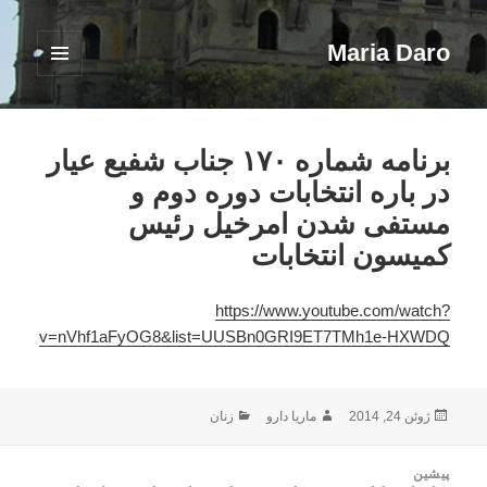
Maria Daro
فهرست
و
ابزارک‌ها
برنامه شماره ۱۷۰ جناب شفیع عیار
در باره انتخابات دوره دوم و
مستفی شدن امرخیل رئیس
کمیسون انتخابات
https://www.youtube.com/watch?
v=nVhf1aFyOG8&list=UUSBn0GRI9ET7TMh1e-HXWDQ
ارسال
نویسنده
دسته‌ها
ژوئن 24, 2014
ماریا دارو
زنان
شده
در
اهبری
پیشین
وشته