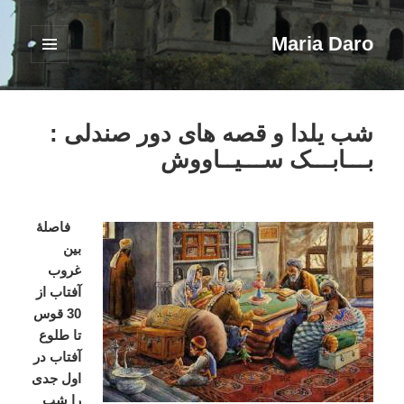
Maria Daro
فهرست
و
ابزارک‌ها
شب یلدا و قصه های دور صندلی :
بـــابـــک ســـیــاووش
فاصلۀ
بین
غروب
آفتاب از
30 قوس
تا طلوع
آفتاب در
اول جدی
را شب