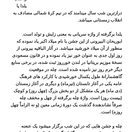
یلدا یا
درازترین شب سال مینامند که در نیم کرۀ شمالی مصادف به
انقلاب زمستانی میباشد.
یلدا برگرفته از واژه سریانی به معنی زایش و تولد است.
ابوریحان البیرونی از این جشن با نام میلاد اکبر یاد نموده که
منظور از آن میلاد خورشید میباشد. در آثار الباقیه بیرونی از
روز اول جدی به عنوان خور نیز یاد نموده و در قانون مسعودی
نسخۀ موزیم بریتانیا در لندن خورروز ثبت شده، در برخی منابع
دیگر خرم روز نیز نامیده شده است. چله در موقعیت
گاهشمارانۀ طول یکسال خورشیدی با کارکرد های فرهنگ
عامه یکی در آغاز تابستان (تیرماه) و دیگری در آغاز زمستان
(دی ماه) هر یک متشکل از دو بخش بزرگ (چهل روز) و کوچک
(بیست روز) است. واژۀ چله برگرفته از چهل و مخفف چله
صرفاً نشاندهندۀ گذشت یک دورۀ زمانی معین (و نه الزاماً چهل
روزه) است.
چله و جشن هایی که در این شب برگزار میشود یک عنعنه