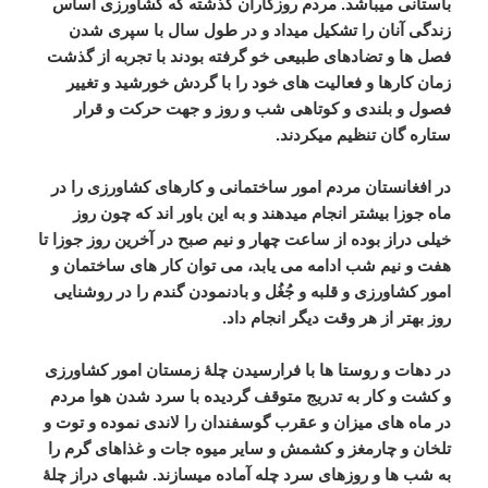
باستانی میباشد. مردم روزگاران گذشته که کشاورزی اساس
زندگی آنان را تشکیل میداد و در طول سال با سپری شدن
فصل ها و تضادهای طبیعی خو گرفته بودند با تجربه از گذشت
زمان کارها و فعالیت های خود را با گردش خورشید و تغییر
فصول و بلندی و کوتاهی شب و روز و جهت حرکت و قرار
ستاره گان تنظیم میکردند.
در افغانستان مردم امور ساختمانی و کارهای کشاورزی را در
ماه جوزا بیشتر انجام میدهند و به این باور اند که چون روز
خیلی دراز بوده از ساعت چهار و نیم صبح در آخرین روز جوزا تا
هفت و نیم شب ادامه می یابد، می توان کار های ساختمان و
امور کشاورزی و قلبه و جُغُل و بادنمودن گندم را در روشنایی
روز بهتر از هر وقت دیگر انجام داد.
در دهات و روستا ها با فرارسیدن چلۀ زمستان امور کشاورزی
و کشت و کار به تدریج متوقف گردیده با سرد شدن هوا مردم
در ماه های میزان و عقرب گوسفندان را لاندی نموده و توت و
تلخان و چارمغز و کشمش و سایر میوه جات و غذاهای گرم را
به شب ها و روزهای سرد چله آماده میسازند. شبهای دراز چلۀ