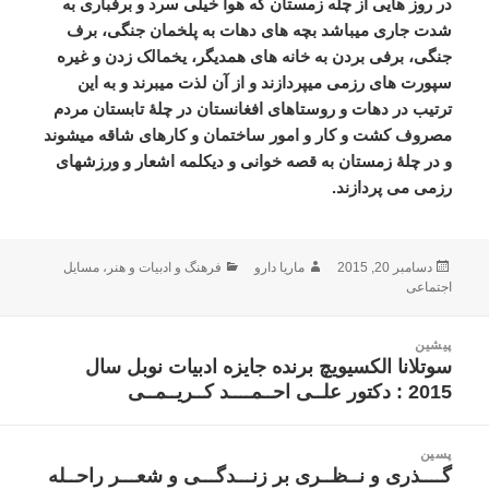
در روز هایی از چله زمستان که هوا خیلی سرد و برفباری به
شدت جاری میباشد بچه های دهات به پلخمان جنگی، برف
جنگی، برفی بردن به خانه های همدیگر، یخمالک زدن و غیره
سپورت های رزمی میپردازند و از آن لذت میبرند و به این
ترتیب در دهات و روستاهای افغانستان در چلۀ تابستان مردم
مصروف کشت و کار و امور ساختمان و کارهای شاقه میشوند
و در چلۀ زمستان به قصه خوانی و دیکلمه اشعار و ورزشهای
رزمی می پردازند.
ارسال
نویسنده
دسته‌ها
دسامبر 20, 2015
ماریا دارو
فرهنگ و ادبیات و هنر
،
مسایل
شده
اجتماعی
در
اهبری
پیشین
وشته
سوتلانا الکسیویچ برنده جایزه ادبیات نوبل سال
نوشته
2015 : دکتور علــی احــمــــد کــریــمــی
قبلی:
پسین
گــــذری و نــظــری بر زنـــدگـــی و شعـــر راحــله
نوشته