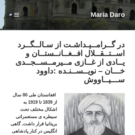
Maria Daro
فهرست
و
ابزارک‌ها
در گــرامــیـداشـت از سـالــگــرد
اســتــقــلال افــغــانــستــان و
یــادی از غــازی مــیرمــســجــدی
خـــان – نویــســنـده :داوود
ســـیــاووش
افغانستان طی 80 سال
از 1839 تا 1919 به
اشکال مختلف تحت
سیطره ی مستعمراتی
بریتانیا قرار داشت. گاهی
انگلیس در کنار پادشاهی