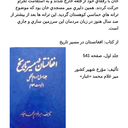
خان با رفقاي خود از قلعه خارج شدند و به استقامت نجراو
حركت كردند. همين دليري مير مسجدي خان بود كه موضوع
ترانه هاي حماسي كوهستان گرديد. اين ترانه ها بعد از بيشتر از
صد سال هنوز در زبان مردمان اين سرزمين ساري و جاري
است.
از کتاب: افغانستان در مسیر تاریخ
جلد اول، صفحه 541
تألیف: مؤرخ شهیر کشور
میر غلام محمد «غبار»