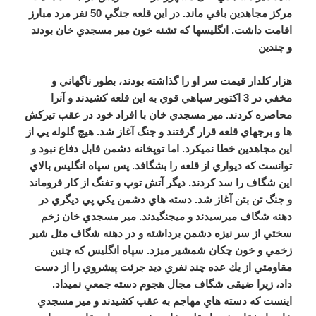
مركز مجاهدين باقي ماند. در اين قلعه جنگي 50 نفر مرد مبارز
اقامت داشت. انگليسها كه تشنه خون مير مسجدي خان بودند
و چندين
هزار كلدار قيمت سر او را گذاشته بودند، بطور ناگهاني و
مخفي در 3 اكتوبر سپاهي قوي به اين قلعه كشيدند و آنرا
محاصره كردند. مير مسجدي خان با افراد خود در عقب تيركش
ها و برجهاي قلعه قرار گرفتند و جنگ آغاز شد. هيچ گلوله يي از
اين مجاهدين خطا نميكرد. اما توپخانه دشمن قابل دفاع نبود و
توانست كه ديواري از قلعه را بشگافد. پس سپاه انگليس بالاي
اين شگاف را سد كردند. ديگر آتش توپ و تفنگ از كار فروماند
و جنگ تن بتن آغاز شد. دسته هاي دشمن يكي پي ديگري در
دهنه شگاف ميرسيدند و ميجنگيدند. مير مسجدي خان زخم
سختي از سر نيزه دشمن برداشته و در دهنه شگاف مثل شير
زخمي و خون چكان شمشير ميزد. سپاه انگليس كه چنين
مقاومتي از يك عده چند نفري ديد جرئت پيشروي را از دست
داد، زيرا ضيقی شگاف مجال هجوم دسته جمعي نميداد.
اينست كه دسته هاي مهاجم به عقب كشيدند و مير مسجدي