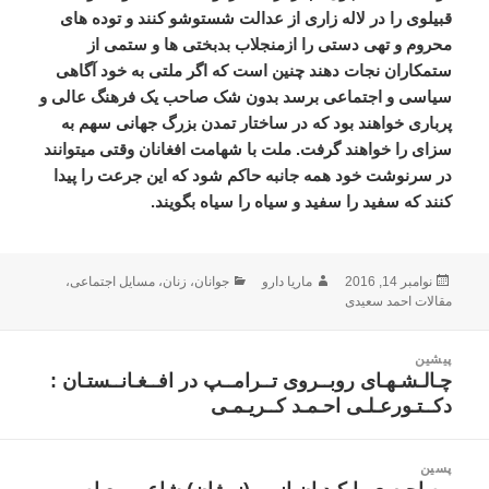
ارسال
نویسنده
دسته‌ها
نوامبر 14, 2016
ماریا دارو
جوانان
،
زنان
،
مسایل اجتماعی
،
شده
مقالات احمد سعیدی
در
اهبری
پیشین
وشته
چـالـشـهـای روبــروی تــرامــپ در افــغـانــستـان :
نوشته
دکــتـورعـلـی احـمـد کــریـمـی
قبلی:
پسین