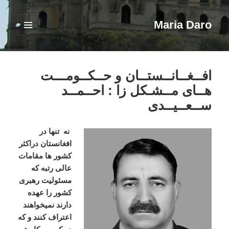
Maria Daro
فهرست
و
ابزارک‌ها
افــغــانــستــان و حــکــومـــت
هــای مــشـکل زا : احــمــد
ســعــیــدی
نه تنها در
افغانستان دراکثر
کشور ها مقامات
عالی رتبه که
مسئولیت رهبری
کشور را عهده
دارند نمیخواهند
اعتراف کنند و که