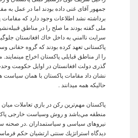
جمهور آقای غنی داده بودند اما در عمل به مفا
برداشته نشد اطلاعات وجود دارد که مقامات
ملی گفته بودند ما صلح را در مناطق قبيله‌نشين
سرايت ناامني به داخل خاك افغانستان جلوگي
پاکستانی تعهد کرده بودند که گروه حقانی وس
را از مناطق قبایلی پاکستان اخراج مینمایند. 
گذری دولت افغانستان در اوایل حکومت وحدت
نشان داد مقامات پاکستان با همان سیاست های
حالیکه همه میدانند .
پاكستان مهم‌ترين ركن در بازي تعاملات ميان ا
منطقه مي‌باشد و روش وسياست خارجى پاكستا
نيروهاى سياسى و سياستمداران .در صحنه س
ديدگاه استراتژيك سنتى ارتشيان حكم فرماست،