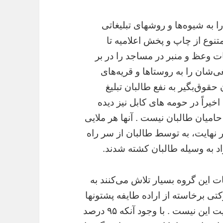
ا به شيوه‌ها و روشهاى تبليغاتى
متنوع از چاپ و پخش اعلاميه تا
ات وعظ و منبر در مساجد را در بر
غى‌شان را به روستاها و قريه‌هاى
حقوق‌بگير به نفع طالبان تبليغ
اخيراً در حومه هاى كابل نيز ديده
حاميان طالبان نيست . آنها هر ملايى
 در نهايت، به توسط طالبان از سر راه
راد به وسيله طالبان كشته شدند.
 اين گروه بسيار تلاش مى‌كنند به
تى برخاسته از اراده طايفه پشتونها
بر ضد دولت موجود وجاهت ببخشند؛ اما واقعيت اين نيست . با وجود آنكه ۹۵ درصد