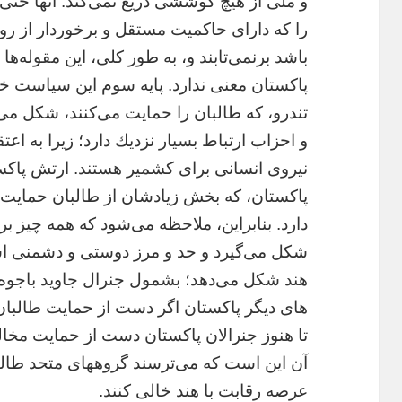
و ملى از هيچ كوششى دريغ نمى‌كند. آنها حتى 
را كه داراى حاكميت مستقل و برخوردار از ر
باشد برنمى‌تابند و، به طور كلى، اين مقوله‌ه
پاكستان معنى ندارد. پايه سوم اين سياست خ
تندرو، كه طالبان را حمايت مى‌كنند، شكل مى‌
و احزاب ارتباط بسيار نزديك دارد؛ زيرا به اعتق
نيروى انسانى براى كشمير هستند. ارتش پاكستا
پاكستان، كه بخش زيادشان از طالبان حمايت م
دارد. بنابراين، ملاحظه مى‌شود كه همه چيز ب
شكل مى‌گيرد و حد و مرز دوستى و دشمنى اسل
هند شكل مى‌دهد؛ بشمول جنرال جاوید باجوه
های دیگر پاکستان اگر دست از حمايت طالبان 
تا هنوز جنرالان پاکستان دست از حمایت مخالف
آن اين است كه مى‌ترسند گروههاى متحد طالب
عرصه رقابت با هند خالى كنند.