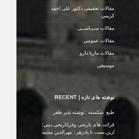
مقالات تحقیقی دکتور علی احمد
کریمی
مقالات سـیـاســی
مقالات عمومی
مقالات ماریا دارو
موسیقی
نوشته های تازه | RECENT
طبع شکسته : نوشته نذیر ظفر
قرائت های تاریخی وفراتاریخی دینی؛
ازبن بست تا پادزهر : مهرالدین مشید