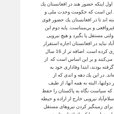
ل اينكه حضور هند در افغانستان يك
باد اين است كه حکومت وحدت ملی و
ه اند تا در افغانستان يك حضور قوى
غيرواقعى و بي‌مبناست. پايه دوم اين
دولتى مستقل پا بگيرد و هيچ نيرويى
باد نبايد در افغانستان اجازه استقرار
داشته باشد. چنين انديشه اى را ارتش پايه‌گذارى كرده است. اضافه تر از 16 سال
مى‌كنند و بر اين اساس است كه
از
 گرفته‌ بودند، ابتدا وفادارى خود به
ند. در اين يك دهه و اندى كه از
ولتها، البته نه همه آنها، از طيف
ند كه سياست نگاه به پاكستان را حفظ
ام‌آباد نيرويى خارج از اراده و حيطه
و براى زمينگير كردن نيروهاى مستقل