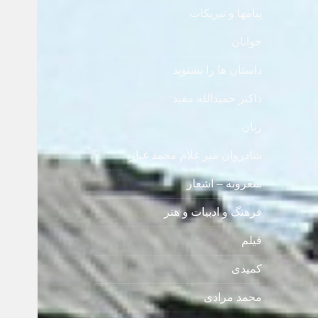
پیامها و تبریکات
جوانان
داستان ها را بشنوید
داکتر حمیدالله مفید
زنان
شادروان میر غلام محمد غبار
شعرونه – اشعار
فرهنگ و ادبیات و هنر
فیلم
کمیدی
محمد مرادی