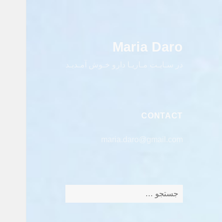
Maria Daro
در سـایـت مـاریـا دارو خـوش آمـدیـد
CONTACT
maria.daro@gmail.com
جستجو
برای: