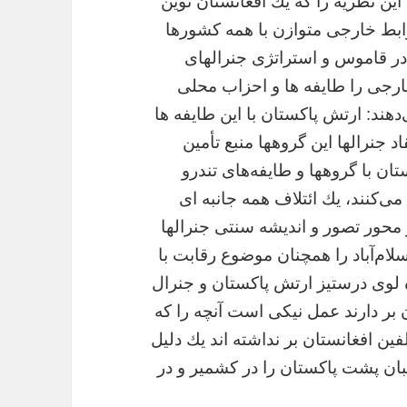
اين نظريه را كه يك افغانستان نوين
وابط خارجى متوازن با همه كشورها
ا در قاموس و استراتژى جنرالهاى
ارجى را طايفه ها و احزاب محلى
دهند: ارتش پاكستان با اين طايفه ها
اد جنرالها اين گروهها منبع تأمين
ن با گروهها و طايفه‌هاى تندرو
ى‌كنند، يك ائتلاف همه جانبه ای
ر محور تصور و انديشه سنتى جنرالها
ام‌آباد را همچنان موضوع رقابت با
 لوی درستیز ارتش پاکستان و جنرال
بر دارند عمل نیکی است آنچه را که
ین افغانستان بر نداشته اند يك دليل
ان پشت پاكستان را در كشمير و در