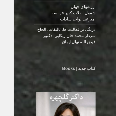
ارزشهای جهان
شمول انقلاب کبیر فرانسه
:میرعبدالواحد سادات
درنگی بر فعالیت ها، تالیفات؛ الحاج
سردار محمد خان ریکایی: دکتور
فیض الله نهال ایماق
کتاب جدید | Books