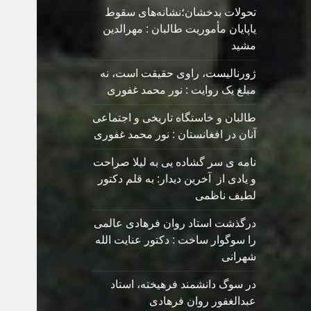
تحولات بدخشان؛نشانه‌های سقوط
یاپایان مأموریت طالبان : مهرالدین
مشید
ژورنالیست، راوی حقیقت است، نه
مبلغ یک روایت : نور محمد غفوری
طالبان و خاستگاه تاریخی و اجتماعی
آنان در افغانستان : نور محمد غفوری
نامه ی سر گشاده يی به ليلا صراحت
و یادی از آخرین دیدار: به قلم دکتور
لطیف ناظمی
درگذشت استاد روان فرهادی عالمی
را سوگوار ساخت : دکتور عنایت الله
شهرانی
در سوگ دانشمند فرهیخته، استاد
عبدالغفور روان فرهادی