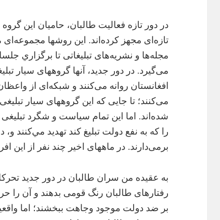
در دور تازه فعاليت طالبان، حاميان اين گروه ر
تازه‌اى مجهز كرده‌اند. اين روشها مجموعه‌اى 
مجله‌ها و نشريه‌هاى تبليغاتى تا برگزاري جلس
مى‌گيرد. در دور جديد، آنها گروههاى سيار تبلي
افغانستان روانه مى‌كنند و شبكه‌اى از واعظان 
مى‌كنند؛ تا جايى كه اين گروههاى سيار تبليغى 
شده‌اند. اما اين تمام سياست و شگرد تبليغى 
را كه به نفع دولت تبليغ كند تهديد مي‌كنند و،
برمى‌دارند. در ماههاى اخير چند نفر از اين اف
به عقيده من سران طالبان در دور جديد تحركات
رفتارهاى طالبان رنگ قومى بدهند و آن را حرك