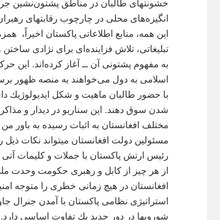
خشونتهاى طالبان در مناطق پشتون‌نشين جريا
انگيزه‌هاى محلى در چارچوب رقابتهاى رهبران 
اين همه، منابع اطلاعاتى پاكستان اخيراً،
همزم
تبليغاتى، تلاش فزاينده‌اى براى نژادى ساختن 
به مفهوم پشتونى آن ــ آغاز كرده‌اند. اين حرك
اسلامى به دول مى‌خواهند به منصه ظهور برسانن
با حضور طالبان ماهيت و شكل ايديولوژيك د
شدن سوق دهند. اين سناريو در ديدار و مذاكرات
مختلف افغانستان به اثبات رسیده به باور من
مسئولین دولت افغانستان میتواند نکات ذیل ر
از هر چيز از كابل و رهبری حکومت وحدت مل
افغانستان در هيچ زمانى خطرى را متوجه امن
استراتیژى نظامى پاكستان با آمدن جنرال جاوی
شورويها در دور جديد يك تفاوت اساسى دارد. 