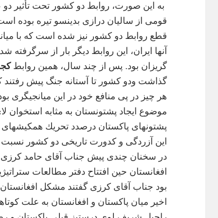
به اين صورت، روابط دو كشور تحت تأثير دو ع
قطع روابط دو كشور نیز شده است كه با ميا
آنها ايران، اين روابط ديگر بار از سرگرفته شد
گريزان بود. پس از چند سال، همين روابط
كجد
گذاشت ودو كشور تا آستانه جنگ پيش رفتند كه ا
هر چيز در پى منافع خود در اين ميانجيگرى بود،
موضوع ايجاد پشتونستان به مثابه استخوان ل
پشتونهاى پاكستان درصدد تحريك همكيشهاى خود 
اين آزردگى و كدورت تاريخى دو كشور نسبت به
در سخنان چندى پيش جناب آقای حامد کرزی
افغانستان حین افتتاح دفتر مطالعات ستراتیژ
بود جناب آقای کرزی گفتند مشكل افغانستان 
اخير ميان پاكستان و افغانستان به علت كوتاه
راحیل شریف لوی درستیز قبلی پاکستان و ر