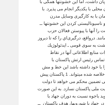
ن داشت، اما اين خشونتها همگى با
محلى با يكديگر انجام مى پذيرد. با
ان با به كارگيرى وسايل مدرن
و ناسيوناليستى كردن اين خشونتها ــ
ت را آنها با پيوستن فعالان حزب
د. درواقع، درگيرى‌اي را كه تا ديروز
اشت به سوى قومى ـ ايدئولوژيك
 منابع اطلاعاتى آنها در نقاط
 تماس رئیس ارتش پاکستان با
ا با خود داشته باشد این خط و مش
رئیس ارتش پاکستان با جملات و کلیمات آتی خلاصه شده میتواند. 1 پاكستان پيش
ی تضمين محكم مى خواهد تا دولت
يت ملى پاكستان نسازد. به اين صورت
د باجوه نسبت به دوران جهاد با
در جهاد با شورويها، هدف پاكستان
ــ