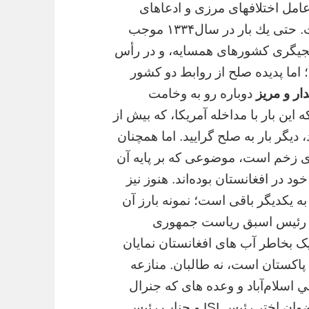
امل اختلافهاى مرزى و ادعاهاى
قومى از سالیان درازی بدینسو تيره بوده است. حتى يك بار در سال۱۳۳۴ موجب
نجيگرى كشورهاى همسايه، و در رأس
؛ اما پديده صلح از روابط دو كشور
ار و مريز
دوباره رو به وخامت
ين بار با مداخله آمريكا، كه بيش از
 ديگر بار به صلح گراييد. اما همچنان
اى زخم است، موضوعى كه بر پايه آن
در افغانستان بوده‌اند. هنوز نيز
 يكديگر باقى است؛ نمونه بارز آن
 رئیس اسبق ریاست جمهوری
یک بخاطر آب های افغانستان نمايان
پاكستان است، نه طالبان.
منازعه
ي اسلام‌آباد و وعده های که جنرال
ضوان اختر رئیس
ISI
و جناب رئیس