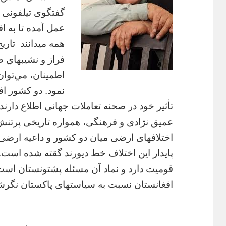
گفتگوی تیلفونی 
عمل آمده تا به 
همه میدانند تاري
فراز و نشيبهاي 
اطمينان، مي‌توا
نمود. دو كشور اف
تأثير خود در صحنه تعاملات جهانى اطلاع دارند.
عميق نژادى و فرهنگى، همواره تاريخى پرتنش
اختلافهاى ارضى ميان دو كشور و داعيه ارضى 
پايدار اين اختلاف خط ديورند گقته شده است.
قوميت دارد و نماد آن مسئله پشتونستان است
افغانستان نسبت به سياستهاى پاكستان نگرش