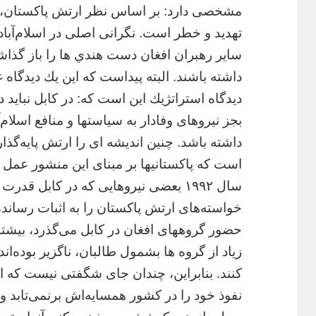
مشخصى دارد: بر اساس نظر ارتش پاكستان، او
تهديد و خطر است. نگرانى اصلى در اسلام‌آ
ساير رهبران افغان دست هندي ها را باز گذاشت
داشته باشند. البته پيداست كه اين يك ديدگاه 
ديدگاه استراتژيك اين است كه: در كابل نبايد 
بجز نيروهاى وفادار به سياستها و منافع اسلام‌آ
است كه پاكستانيها بر مبناى اين منشور عمل
سال ۱۹۹۲ بعضی نيروهايى كه در كابل قدرت
خواسته‌هاى ارتش پاكستان را به اثبات رسانده‌ا
حضور گروههاى افغان در كابل مى‌گذرد، بيشتر د
زياد از گروه ها بشمول طالبان، ناگزير بوده‌ا
كنند. بنابراين، چندان جاى شگفتى نيست كه اسل
نفوذ خود را در كشور همسايه‌اش برنمى‌تابد 