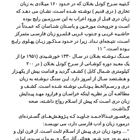
کـتيبه
سـرخ
کوتـل
بغـلان
که
در
حـدود
۱۶۰
ميـلادی
به
زبان
تخاری
(
دری
قديم
)
نوشـته
شـده
اسـت،
نشـان
می
‌
دهـد
که
زبان
دری
قبـل
از
ورود
اعراب
به
اين
سـرزمـين
رايج
بوده
اسـت
و
جروبحث
مورخـين
و
باسـتان
‌
شنـاسان
که
عمـدتاً
در
حاشـيـه
غربـی
و
جـنوب
غـربی
قـلمـرو
زبان
فارسـی
متمرکز
اسـت،
نتيـجه
ای
نـداد
.
زيرا
در
حـدود
مـذکـور
زبـان
پهـلوی
رايـج
بـوده
اسـت
.”
۱۱
سـنـگ
‌
نـوشـته
بغـلان
در
سـال
۱۳۳۰
خورشـيدی
(
۱۹۵۱
م
)
از
يک
معـبد
دوره
کوشـانی
از
سـرخ
کوتـل
بغـلان
(
در
۲۰۰
کيلومتری
شـمال
کابل
)
کشـف
گرديد
و
قدامت
بيش
از
يکهـزار
و
هـشـتصد
سـال
از
امروز
دارد
.
ايـن
سنـگ
‌
نـوشـته
به
زبان
دری
و
رسـم
الخـط
يـونـانـی
نوشـته
شـده
اسـت
.
کشـف
و
مطالعـه
آن
بر
نظريه
اينکه
خراسـان
و
فرارود
مهـد
پيـدايش
زبان
دری
اسـت
که
پيش
از
اسـلام
رواج
داشـته،
صحه
گـذاشـت
.
پرفسـورعبـدالاحـمـد
جـاويـد
کـه
پـژوهـش
هــای
گسـترده
ای
درمورد
زبان
و
ادب
فارسی
دارد،
می
‌
نويـسـد
:
“…
وجود
زبان
دری
پيـش
از
اسـلام
ثابت
اسـت
.
از
قرن
اول
و
دوم
به
جز
چند
شـعر
هجائی
آثار
ديگـری
به
ما
نرسـيده،
اما
در