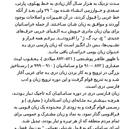
مـدت
نزديک
به
هـزار
سـال
آثار
زيادی
به
خـط
پهـلوی،
پارتی،
سـغدی
و
خــوارزمی
انـشـاء
شـده
بود
.”
۲۹
ولی
بعـد
از
آنکه
خط
عربی
را
قـبول
کردند،
در
آن
تغـيـيرات
و
اصلاحات
بوجود
آوردند
و
موافـق
به
زبان
شـان
سـاخـتند
.
از
جمله
خراسـانيان
برای
بيان
زبان
مادری
خـويش
بــه
الـفـبای
عـربی
حرف
های
جديدی
“
چ،
پ،
گ،
ژ
”
را
افـزودنـــد
.
بـرغـم
همه
فـراز
و
نشــيب
ها،
بـس
دل
انگـيز
اسـت
که
زبان
پارسی
دری
بـه
عـنـوان
زبان
بومی
خـراسـان
باقی
مانــد
.
با
ظهور
طاهـر
پوشـنجی
(
۸۲۱
–
۸۷۲
ميلادی
)
،
يـعـقـوب
ليـث
صفـاری
(
۸۷۲
–
۹۱۰
م
)
و
سـامانـيان
(
۹۱۰
–
۹۹۹
م
)
رسـتاخيز
بزرگی
در
ترويج
و
به
کار
بردن
زبان
دری
بـه
جای
عربی
آغاز
شـد
و
به
تدريج
قوام
گرفـت
و
اين
دوره
ترويج
زبان
و
ادب
فارسی
دری
اسـت
.
زبان
فـارسی
دری
در
دوره
سـامـانيـان
کـه
تاجيک
‌
تـبار
بـودنـد،
هـرچـه
بـيـشـتر
بـه
مثـابه
ای
زبان
اسـتاندارد
(
معياری
)
و
رسـمی
قوام
گرفت
و
به
زودی
از
محـدوده
يک
زبان
قـومی
به
فـراقـومی
گذار
نمود،
به
نماد
و
زبان
مشـترک
و
عمومی
برای
تمام
مردم
منطقه
که
از
هر
تيـره
و
تبار
بودند،
تبديل
شـد
.
امرای
سـامانی
که
به
قـول
شـنبلی
نعمانی
“
به
زيوار
فضل
و