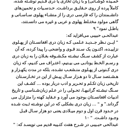
خمـيده
کوشـانی
)
و
با
زبان
تخاری
يا
دری
قـديم
نوشـته
شده،
کاملاً
پرده
از
روی
حـقايـق
برداشـت
.
حـدسـيات
و
تخمين
های
دانشـمندان
را
که
فارسی
دری
را
از
منشـاء
پهلوی
سـاسـانی
و
گاهی
مولود
مختـلط
پهلوی
و
عربی
و
غيره
می
‌
دانسـتند،
باطـل
نمود
”
۹
عبدالحـی
حبيبی
می
افزايد
که
:
“
ايــن
نـظر
جــديـد
عـلمی
کـه
زبان
دری
افغانسـتان
از
پهـلوی
نزاييـده،
اکنـون
يک
سـند
قـوی
و
واضحی
را
پيدا
کرده،
که
آن
عبارت
از
کشف
سـنگ
نبشـته
مکـشـوفه
بغـلان
را
به
زبان
دری
و
رسـم
الخـط
يونانـی
می
‌
بيـنيم،
اعتـراف
می
‌
کنـيم،
که
زبان
دری
کـنونی
از
پهـلوی
منـشعـب
نشـده،
بلکه
در
مدت
يکهـزار
و
هـشـتصد
سـال
تا
دو
هـزار
سـال
پيـش
از
اين
در
تخـارسـتان
تاريخی
زبان
تکـلم
و
تحـرير
و
ادب
دربار
بوده
…
کشـف
اين
سـنگ
‌
نبشـته
گرانبهـا،
تحـولی
را
در
عـلم
زبان
شـناسی
و
تاريخ
ادبيات
افغانسـتان
بوجود
می
‌
آورد
و
عـقايد
کهنه
را
متزلزل
می
گرداند
.”
و
“ …
زبان
دری
بشکلی
که
در
اين
نوشـته
ثـبت
شـده
در
حـدود
قرن
اول
و
دوم
ميـلادی
يعنی
دو
هزار
سـال
قبـل
وجـود
داشـت
. “
۱۰
عبدالحی
حبـيبی
در
شـرح
هفت
کتـيبه
قديم
می
‌
نويسـد
که
: “