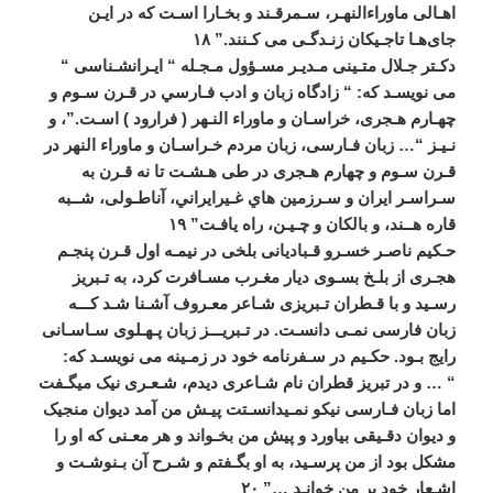
اهـالی
ماوراءالنهـر،
سـمرقـند
و
بخـارا
اسـت
که
در
ايـن
جای
هـا
تاجـيکان
زنـدگـی
می
‌
کـنند
.”
۱۸
دکـتر
جـلال
متـينی
مـديـر
مسـؤول
مـجـله
“
ايـرانشـناسی
“
می
‌
نويسـد
که
: “
زادگاه
زبان
و
ادب
فـارسي
در
قـرن
سـوم
و
چهـارم
هـجری،
خراسـان
و
ماوراء
النـهر
(
فرارود
)
اسـت
.”
،
و
نـيـز
“…
زبان
فـارسی،
زبان
مردم
خـراسـان
و
ماوراء
النهر
در
قـرن
سـوم
و
چهارم
هـجری
در
طی
هـشـت
تا
نه
قـرن
به
سـراسـر
ايران
و
سـرزمين
‌
هاي
غـيرايراني،
آناطـولی،
شــبه
قاره
هــند،
و
بالکان
و
چـيـن،
راه
يافـت
”
۱۹
حـکيم
ناصـر
خسـرو
قـباديانی
بلخی
در
نيمـه
اول
قـرن
پنجـم
هجـری
از
بلـخ
بسـوی
ديار
مغـرب
مسـافرت
کرد،
به
تـبريز
رسـيد
و
با
قـطران
تـبريزی
شـاعر
معـروف
آشـنا
شـد
کـــه
زبان
فارسی
نمـی
‌
دانسـت
.
در
تـبريـــز
زبان
پـهـلوی
سـاسـانی
رايج
بـود
.
حکـيم
در
سـفرنامه
خود
در
زمـينه
می
‌
نويسـد
که
:
“ …
و
در
تبريز
قطران
نام
شـاعری
ديدم،
شـعـری
نيک
ميگـفت
اما
زبان
فـارسی
نيکو
نمـيدانسـتت
پيـش
من
آمد
ديوان
منجيک
و
ديوان
دقـيقی
بياورد
و
پيش
من
بخـواند
و
هر
معـنی
که
او
را
مشکل
بود
از
من
پرسـيد،
به
او
بگـفتم
و
شـرح
آن
بـنوشـت
و
اشـعار
خود
بر
من
خوانـد
…”
۲۰