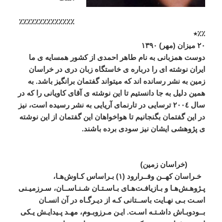
٪٪٪٪٪٪٪٪٪٪٪٪٪٪
٪٪٭
٢٠
میزان
(
مهر
)
١٣٩٠
دوست
همزبانی
به
نام
طاهر
احمدی
از
کشور
همسایه
ی
ما
ایران
نوشته
ای
را
درباره
ی
خاستگاه
زبان
دری
در
خراسان
زمین
به
نشر
رسانده
اند
که
میتواند
گفتمان
برانگیز
باشد
.
به
همین
دلیل
به
جا
دانستیم
تا
این
نوشته
ی
آقای
کاویانی
را
که
در
سال
٢٠٠٤
ترسایی
در
تارنمای
آریایی
به
نشر
رسیده
است،
نیز
در
این
گفتمان
بگنجانیم
تا
هواخواهان
این
گفتمان
از
این
نوشته
ی
پژوهشی
ایشان
نیز
سودی
برده
باشند
.
(
خراسان
زمین
)
خـراسان
کهــن
وفــرارود
(
١
)
بـراساس
کـاوش
هـا،
پـژوهـش
هـا
و
بـازيافـت
هـای
بـاسـتـان
‌
شـنـاســان،
سـرزميـنی
اسـت
بـی
‌
نهـايت
باســتانی
کـه
از
ديـرگـاه
در
آن
انسـان
بــودوبـاش
داشـتـه
اسـت
.
ايـن
مـرزوبـوم،
مهـد
پـيدايـش
يـکی