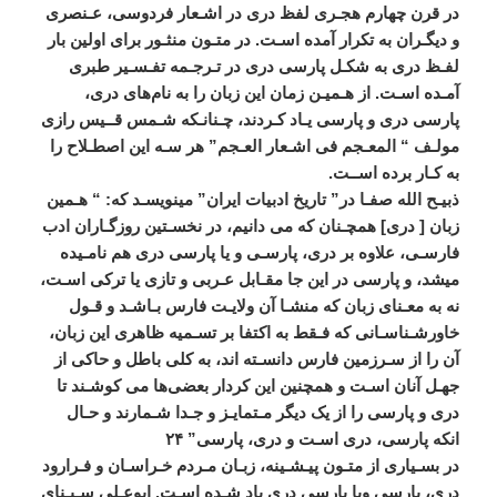
در
قرن
چهارم
هجـری
لفظ
دری
در
اشـعار
فردوسی،
عـنصری
و
ديگـران
به
تکرار
آمده
اسـت
.
در
متـون
منثـور
برای
اولين
بار
لفـظ
دری
به
شکـل
پارسی
دری
در
تـرجـمه
تفـسـير
طبری
آمـده
اسـت
.
از
هـميـن
زمان
اين
زبان
را
به
نام
های
دری،
پارسی
دری
و
پارسی
يـاد
کـردند،
چـنانـکه
شـمس
قــيس
رازی
مولـف
“
المعـجم
فی
اشـعار
العـجم
”
هر
سـه
اين
اصطـلاح
را
به
کـار
برده
اســت
.
ذبيـح
الله
صفـا
در
”
تاريخ
ادبيات
ايران
”
مینويسـد
که
: “
هـمين
زبان
[
دری
]
همچـنان
که
می
دانيم،
در
نخسـتين
روزگـاران
ادب
فارسـی،
علاوه
بر
دری،
پارسـی
و
يا
پارسی
دری
هم
نامـيده
میشد،
و
پارسی
در
اين
جا
مقـابل
عـربی
و
تازی
يا
ترکی
اسـت،
نه
به
معـنای
زبان
که
منشـا
آن
ولايـت
فارس
بـاشـد
و
قـول
خاورشـناسـانی
که
فـقط
به
اکتفا
بر
تسـميه
ظاهری
اين
زبان،
آن
را
از
سـرزمين
فارس
دانسـته
اند،
به
کلی
باطل
و
حاکی
از
جهـل
آنان
اسـت
و
همچنين
اين
کردار
بعضی
ها
می
‌
کوشـند
تا
دری
و
پارسی
را
از
يک
ديگر
مـتمايـز
و
جـدا
شـمارند
و
حـال
انکه
پارسی،
دری
اسـت
و
دری،
پارسی
”
۲۴
در
بسـياری
از
متـون
پيـشـينه،
زبـان
مـردم
خـراسـان
و
فـرارود
دری،
پارسی
ويا
پارسی
دری
ياد
شـده
اسـت
.
ابوعـلی
سـيـنای