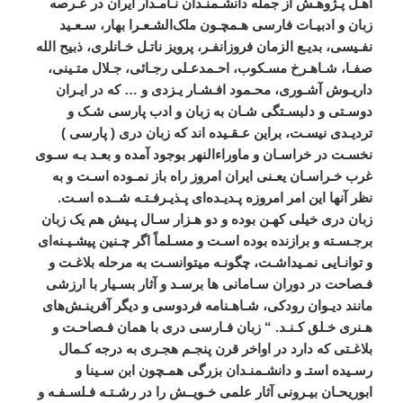
اهـل
پـژوهـش
از
جمله
دانشـمنـدان
نـامـدار
ايران
در
عـرصه
زبان
و
ادبيـات
فارسی
هـمچـون
ملک
الشـعـرا
بهار،
سـعـيد
نفـيسی،
بديـع
الزمان
فروزانفـر،
پرويز
ناتـل
خـانلری،
ذبيح
الله
صفـا،
شـاهـرخ
مسـکوب،
احـمدعـلی
رجـائی،
جـلال
متـينی،
داريـوش
آشـوری،
محـمود
افـشـار
يـزدی
و
…
که
در
ايـران
دوسـتی
و
دلبسـتگی
شـان
به
زبان
و
ادب
پارسی
شـک
و
ترديـدی
نيسـت،
براين
عـقـيده
اند
که
زبان
دری
(
پارسی
)
نخسـت
در
خراسـان
و
ماوراءالنهر
بوجود
آمده
و
بعـد
بـه
سـوی
غرب
خـراسـان
يعـنی
ايران
امروز
راه
باز
نمـوده
اسـت
و
به
نظر
آنها
اين
امر
امروزه
پـديـده
ای
پـذيـرفـتـه
شــده
اسـت
.
زبان
دری
خيلی
کهـن
بوده
و
دو
هـزار
سـال
پـيش
هم
يک
زبان
برجـسـته
و
برازنده
بوده
اسـت
و
مسـلماً
اگر
چـنين
پيشـيـنه
ای
و
توانـايی
نمـیداشـت،
چگونـه
میتوانسـت
به
مرحله
بلاغـت
و
فـصاحت
در
دوران
سـامانی
ها
برسـد
و
آثار
بسـيار
با
ارزشی
مانند
ديـوان
رودکی،
شـاهـنامه
فردوسی
و
ديگر
آفرينـش
های
هـنری
خـلق
کـنـد
. “
زبان
فـارسی
دری
با
همان
فـصاحـت
و
بلاغـتی
که
دارد
در
اواخر
قرن
پنجـم
هجـری
به
درجه
کـمال
رسـيده
استـ
و
دانشـمنـدان
بزرگی
همـچون
ابن
سـينا
و
ابوريحـان
بيـرونی
آثار
علمی
خـويــش
را
در
رشـتـه
فـلسـفـه
و