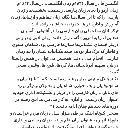
انگليـس
ها
در
سـال
۱۸۳۶م
زبان
انگلـيسی،
درسـال
۱۸۴۴م
زبـان
اردو
را
بجای
زبان
پـارسی
رسـميت
بخشـيـدند
و
زبان
پارسی
را
که
تا
اين
سـال
هـا
يگانه
زبان
تـفاهـم
و
ارتـباط،
زبـان
آمـوزش
و
اداره
در
هـنـد
بود،
به
حـاشـيه
رانده
انــد
.
ترکمـانان
سـلجوقی
زبان
فـارسی
را
در
آناتولی
(
آسـيای
صغـيريا
تـرکيه
امروز
)
گسـتـرش
دادند
.
زبـان
ادبی
و
ديـوانی
دربـار
خـلفـای
عـثمانی
ها
سـال
ها
فارسی
بود
.
شـاهان
صفوی
و
قاجار
که
ترک
‌
تبار
بودند،
هـمه
مکـاتبات
شــان
را
بـه
زبـان
فـارسی
انجـام
مـی
‌
دادنـد
.
همچنـين
می
‌
توان
در
همـين
راسـتا
در
باره
سـهـم
آذربايجـانی
ها،
کردها،
بلوچ
ها،
وغـيره
سـخن
گفـت
.
دکـترجـلال
مـتينی
بـرايـن
عـقــيده
اسـت
کـه
: “
غـزنـويان
و
سـلجـوقـيان
و
بعـد
خوارزمشـاهـيان
و
مغـولان
و
ديگر
تيـره
های
تاتار
…
زبان
فارسی
را
در
دربار
و
تشـکيلات
اداری
خود
به
عـنوان
زبان
رسـمی
و
اداری
به
کار
می
‌
بـردند
.
ايـن
رسـم
در
دوره
های
بعـد
هم
چنان
ادامه
يافـت
.
۴۱
سـخـن
کـوتاه
اينـکه
در
طی
هـزار
سـال،
زبان
مردم
خراسـان
و
ماوراءالنهـر
به
عـنوان
زبان
علم
و
ادب،
زبان
رسـمی
و
اداری
حـوزه
گسـترده
ای
را
فرا
می
‌
گرفـت
.
از
جمله
در
خراسـان