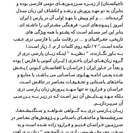
تاجيکسـتان
)
از
زمــره
سـرزمـين
هــای
دومی
فارسی
بوده
و
بنابرآن
به
دو
مهـد
پرورش
و
رشـد
و
انکشاف
اين
زبان
مبـدل
گرديده
اند
. …
و
کم
وبيش
با
مهـد
اولی
آن
در
پارس
(
ايران
امروز
)
پـيـوند
های
ادبی
–
فرهـنگی
مشـترکی
را
داشـته
اند
.
بنابر
اين
امر
مسـلم
اسـت
که
پشـتو
با
همه
ويژگی
‌
های
تاريخی،
جغـرافـيای
و
…
در
رقابت
ملی
با
فارسی
دری
عـقب
مانده
اسـت
.”
۷
/
تکيه
روی
کلمات
از
م
.
ا
.
زيار
اسـت
./
بــه
بـاور
نگــارنده،
“
نـظريــه
“
اينـکه
زبــان
پارسی
دری
از
گـروه
زبان
هــای
ايران
باخـتری
(
ايــران
کنونی
يا
فارس
)
بوده
و
بعداً
در
خـاور
ايران
(
خراسـان
يا
افغانسـتان
کـنونی
)
پـخـش
شـده
يعـنی
ادامـه
پهـلـوی
سـاسـانی
می
‌
بـاشـد،
با
منابـع
و
ماخذ
های
باسـتانی
و
تحـقـيقـات
معـاصر
در
تناقـض
اسـت
.
خراسـان
و
فـرارود
نه
تنها
مـهــد
پـرورش
زبان
پـارسی
دری
بـلکه
مـهـد
پيــدايــش
آن
نـيز
اسـت
کـه
در
زيـر
بـــه
بــررسـی
آن
می
پـردازيــم
.
زبــان
پــارسی
دری
بــه
گـــواهی
شـواهــد
و
سـنگنـبشـه
هـا،
سـرچشمه
ها
و
ماخذهــای
باسـتانی
و
پــژوهـش
های
معـاصر
در
سـرزمـين
خـراسـان
قـديـم
و
فـرارود
زاده
شـده
اسـت
و
به
سـخـن
معـروف
شـمس
رازی
در
درالمحـجم
“
زبان
دری
لغت