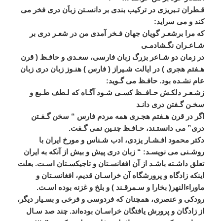
قـطران
تـبريزی
در
ترکيب
‌
بندی
بر
دانسـتن
زباَن
دری
فخر
می
کند
و
می
‌
سرايد
:
که
مرا
برشعـر
گويان
جهان
فـخر
آمدی
من
در
شعـر
دری
بر
شـاعـران
نگـشادمـی
در
زمان
دو
شـاعر
بزرگ
زبان
فارسی،
سعـدی
و
حافـظ
(
قرن
هـفتم
هجری
)
در
ايالت
شـيراز
(
فارس
)
هنـوز
زبان
دری
زبان
عام
نشـده
بود
.
حافـظ
می
‌
گـويد
:
زشـعـر
دلکـش
حـافــظ
کسـی
شـود
آگـاه
که
لـطف
طـبع
و
سخـن
گـفتن
دری
دانـد
اگر
در
قرن
هـفتم
هجـری
همه
مردم
فارس
“
سخن
گـفـتن
دری
”
می
‌
دانستـند،
حـافـظ
چنـين
نمی
‌
گـفت
.
دکتر
محمود
افـشـار
يزدی،
ادب
‌
شـناس
و
مورخ
ايران
با
روشـنی
می
‌
نويسـد
: “
زبان
دری
پيش
و
بيش
از
آنکه
به
ايران
تعلق
داشـته
باشـد
از
آن
افغانسـتان
و
تاجيکسـتان
اسـت
.
بعلت
اينکه
زادگاه
و
پرورشگاه
آن
خراسـان
قديم،
افغانسـتان
و
ماوراءالنهر
(
بخارا
و
سـمرقـند
)
و
بلخ
و
غزنه
بوده
اسـت
.
رودکی
و
عنصری،
همچنان
که
فردوسی
و
فرخی
و
بسـيار
ديگر،
از
زادگان
و
پرورش
يافتگان
خراسـان
بوده
اند
.
چند
صد
سـال