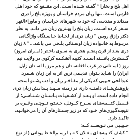
اهل
بلخ
و
بخارا
“
گفـته
شـده
اسـت
.
ابن
مقــفع
که
خود
اهـل
فارس
اسـت،
تنها
زبان
مردم
خراسـان
و
بويژه
بلخ
را
دری
ميداند
و
مقدسی
که
خود
به
شهرهای
خراسـان
و
ماوراءالنهر
سـفر
کرده
اسـت،
زبان
بلخ
را
بهـترين
زبان
می
‌
دانـد
.
به
نظر
دکتر
رازق
رويين
“
زبان
دری
از
لحـاظ
خـاسـتگاه
واژاگـانی
مربـوط
به
خانـواده
زبان
اوسـتائی
بلـخی
می
‌
باشد
…”
۸
زبان
دری
بعـد
از
قرن
پنجـم
هجری
به
سـوی
باخـتر
(
ايــران
امروز
)
گــسترش
يافـــته
اسـت
.
کتيبه
آتشکـده
کرکوی
در
ولايت
نيم
روز
(
اسـتانی
در
غرب
افغانسـتان
و
هم
مرز
با
اسـتان
زابل
ايران
)
را
شـايد
بـتوان
قديـمی
ترين
اثر
به
اين
زبان
شـمرد
.
عبدالحی
حبيبی
که
يکی
از
مفـاخـر
زبان
و
ادب
پشـتو
است،
پژوهـش
هــای
دامنــه
داری
در
زمينه
مــهـد
پـيدايـش
زبان
دری
انجام
داده
است
.
او
بـعـد
از
کشـفيـات
بـاسـتان
‌
شـنـاسی؛
از
قــبـيل
کتـــيبه
هـای
ســرخ
کــوتـل،
جـغـتو،
تــوچـی
وغـيره
بر
نتيجـه
گـيری
های
خـود
که
در
زير
جسـتارهای
آن
را
می
خوانـيد،
تاکيـد
دارد
.
حـبيـبی
می
‌
نـويســد
کــه
:
“
کشف
کتـيبه
هـای
بـغـلان
کـه
بـا
رسـم
الخـط
يونانی
(
از
نوع