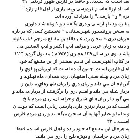
بعد
اسـت
که
سـعدی
و
حافظ
در
فارس
ظهور
کردند
.”
۲۱
اسـتاد
ابوالـقاسـم
فردوسی
و
بسـياری
از
اهل
قلم
واژه
“
دری
”
و
“
پارسی
”
را
مترادف
آورده
اند
.
بـفـرمـود
تا
پـارسـی
و
دری
بگـفتنـد
و
کـوتاه
شـد
داوری
به
سـخن
پروفـسـور
شهـرسـتانی،
“
نخسـتين
کسی
که
در
باره
«
زبان
دری
»
سخـن
زد،
عـبـدالله
بن
مقـفع
مترجم
کتاب
کليله
و
دمنه
به
زبان
عربی
و
مولف
ادب
الکبير
و
ادب
الصغـير
می
باشـد
.
وی
در
سـال
۱۳۹
هجـری
(
۷۵۷
م
)
مقـتول
گرديد
.”
۲۲
در
كتاب
الفهـرسـت
ابن
نديـم
سخـني
از
ابن
مقـفع
كه
خود
اهـل
فارس
اسـت،
چـنين
آمـده
اسـت
که
او
زبان
پهـلوي
را
زبان
مردم
پهـله
يعـني
اصفهـان،
ري،
همدان،
ماه
نهـاوند
و
آذربايجـان
مي
داند
و
زبان
دري
را
زبان
شهـرهاي
مـداين
و
دربار
شـاه
مي
داند
و
اسـم
دري
را
برگرفـتـه
از
دربار
می
داند
و
مي
‌
گويـد
از
زبان
هـاي
شـرق
و
خراسـان،
زبان
مردم
بلـخ
اسـت
كه
در
دربار
برتري
دارد
.
پارسي
زباني
اسـت
كه
موبـدان
و
عـلما
و
نظاير
آنها
به
آن
سـخـن
میگفتـند
و
زبان
مردم
فارس
اسـت
…
۲۳
به
هرحال
ابن
مقـفع
كه
خـود
زاده
و
اهـل
فارس
اسـت،
فقط
زبان
مردم
خراسـان
و
بويژه
بلـخ
را
دري
مي
‌
دانـد
.