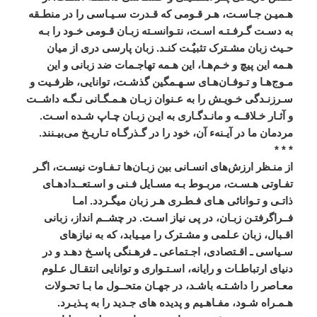
هـميـن
جـاسـت،
هـر
قـومی
که
قـدرت
سـيـاسی
را
در
منطـقه
به
دسـت
گـرفـتـه
اسـت،
نتـوانسـته
زبـان
قـومی
خـود
را
بـه
حـيث
زبان
مشـترک
تثبيٌـت
کنـد
.
زبان
پارسی
دری
از
ميان
هـمه
اين
پيچ
و
خـم
هـا،
اين
هـمه
تهاجـمات
ضد
زبانی
و
اين
مـوج
هـا
و
تـوفـان
هـای
سـهـمگين
گذشـت،
توانايی،
ظرفـيت
و
سـرزنـدگی
خـويـش
را
به
عـنوان
زبـان
هـمـگـانی
نـگـه
داشــت
و
آثـار
خـلاقــه
و
مانـدگـاری
به
ايـن
زبـان
چـاپ
شـده
اسـت
.
مردمان
ما
در
آيـنه
ء
آن،
خود
را
در
گـذرگـاه
تـاريـخ
می
بيـنند
.
* * *
از
منـظر
ارزش
های
انسـانی
بين
زبـان
ها
تـفـاوت
نيسـت،
اگـر
تفـاوتی
هـسـت،
مربـوط
بـه
مسـايل
فـنی
و
اسـتعــدادهـای
ذاتـی
و
تـوانائی
هـای
فـطـری
هـر
زبان
میگـردد
.
امـا
فــراگرفتـن
زبـان،
در
پی
نياز
اسـت
.
در
چشــم
انداز،
زبانی
اقـبال،
زبان
عـلمی
و
مشـترک
را
میـيابد،
که
به
نيازهای
سـياسی
ـ
اقـتصادی،
اجـتماعی
ـ
فرهـنگی
پاسـخ
دهـد
و
در
دنيای
ارتباطـات
و
رايانه،
اسـتـواری
و
توانايی
انتقـال
عـلوم
معـاصر
را
داشـتـه
باشـد،
در
جهـان
متحــول
ما
بـا
تحـولات
هـمـراه
شـود،
مفـاهـيم
و
پديده
های
جـديد
را
به
پـذيـرد
.