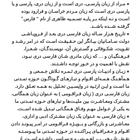
●
مـراد
از
زبان
پارسـی،
دری
اسـت
و
از
زبان
دری،
پارسی
و
يا
پارسی
دری
اسـت
که
زبان
مـردم
خراسـان
و
فرارود
بوده
اسـت
و
نـه
اينکه
بـر
پايـه
تسـمـيه
ظاهری
از
نام
“
فارس
”
گرفتـه
شــده
باشــد
.
●
تاريـخ
هـزار
سـاله
زبان
فارسی
دری
بعـد
از
فـروپـاشـی
دولت
سـامـانيان
بيـانگر
اين
حـقـيقـت
اسـت
که
در
امر
رشـد
و
تقـويت،
شکـوفائی
و
گسـترش
آن،
نويسـندگـان،
شـعـرا،
فـرهـنگيـان
و
…
که
زبان
مادری
شـان
فارسی
دری
نبـود،
نقـش
با
اهـميت
و
در
خـور
توجـه
داشـتـند
.
●
زبـان
و
ادبيـات
پارسی
دری
ثـمـره
تـلاش
جـمـعی
و
هـمآهـنـگ
هـمـه
ای
اقـوام
و
تبـارهـای
گـوناگـون
حـوزه
تمـدنی
ما
اسـت
و
ايـن
ارثـيه
در
واپسـيـن
تحـليل
به
هـمـه
تعـلق
دارد
.
زبان
فارسـی
دری
(
زبان
فـراقـومی
)
به
عـنوان
زبان
هـمگانی،
مشـترک
ومعـاشـرت
بين
مليـت
ها
و
تبارهای
حـوزه
تمـدنی
ما
به
يکی
از
عـوامل
مهـم
وفـاق
هـمگـانی
تبـديل
شـده
اســت
.
●
زبان
فارسی
به
عـنوان
يک
زبان
مشـترک
ادبی
و
اداری،
معـاشـرتی
و
بازرگانی
و
بــويـژه
فـراقـومی
در
امـر
پيـونـد
دادن
اقـوام
و
جـغـرافـيای
پـراکنـده
در
حـوزه
تمـدنی
ما
پيـوسـتـه
نقـش
تاريـخی
پــر
اهـمـيتی
و
حـسـاسی
داشـتـه
اســت
.
از