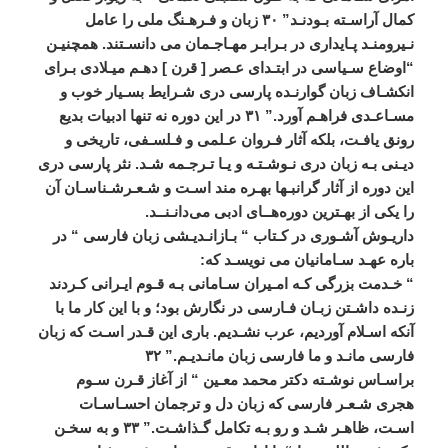
کمال
آراسـته
بـودنـد
”
۳۰
زبان
و
فـرهـنگ
ملی
را
عامل
نـيرومنـد
پـايداری
در
بـرابـر
مهـاجـمان
می
‌
دانسـتند
.
همچنيـن
“
اوضاع
سـياسی
در
ابتـدای
عـصر
[
قرن
]
دهـم
ميـلادی
بـرای
انکشـاف
زبان
گوارنـده
پارسی
دری
شـرايط
بسـيار
خوب
و
مسـاعـدی
فراهـم
آورد
.”
۳۱
در
اين
دوره
نه
تنها
ادبيات
بديع
رونق
يافـت،
بلکه
آثار
فـروان
عـلمی
و
فـلسـفی،
تاريخی
و
ديـنی
بـه
زبان
دری
نـوشـتـه
و
يـا
تـرجـمه
شـد
.
نثر
پارسی
دری
اين
دوره
از
آثار
گرانبـها
بهـره
مند
اسـت
و
شـعـرشـناسـان
آن
را
يکی
از
بهـترين
دوره
هــای
ادبی
می
دانـنــد
.
داريـوش
آشـوری
در
کـتاب
“
بـازانـديـشی
زبان
فارسی
“
در
باره
عهـد
سـامانيان
می
‌
نويسـد
که
:
“
خـدمت
بزرگی
کـه
امـيران
سـامانی
بـه
قـوم
ايـرانی
کـردند
زنـده
داشـتن
زبـان
فـارسی
در
نگارش
بود؛
و
با
اين
کار
ما
با
آنکه
اسـلام
آورديم،
عرب
نشـديم
.
باری
اين
قـدر
اسـت
که
زبان
فارسی
مانـد
و
ما
فارسی
زبان
مانـديـم
.”
۳۲
براسـاس
نوشـته
دکتر
محمد
معـين
“
از
آغاز
قـرن
سـوم
هجری
شـعـر
فارسی
که
زبان
دل
و
ترجمان
احسـاسـات
اسـت،
ظاهـر
شـد
و
رو
بـه
تکامل
گـذاشـت
.”
۳۳
و
به
سخـن