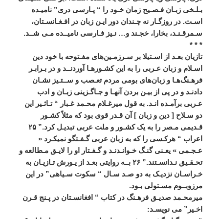
بـلـخی
زبـان
فـصـيح
زمان
خـود
را
“
پـارسی
دری
”
ناميـده
اسـت
.
در
روزگـار
نه
چـندان
دور
ايـن
زبان
در
افـغـانسـتان،
سـمرقـنـد،
بخارا،
خجـند
و
…
نـيز
فـارسی
ناميــده
مـی
‌
شــد
.
* * *
تازيان
بعـد
از
اسـتيلا
بر
سـرزمـين
های
مفـتوحه
با
خود
دين
اسـلام
و
زبان
عـربی
را
به
اين
کشـورهـا
آوردنــد
و
در
بـرابـر
فرهـنگ
هـا
و
زبان
های
بومی
مردم
تعـصب
و
ســتـيز
نشـان
دادنـد
و
در
پی
از
بيـن
بردن
آنهـا
و
جـاگـزينی
زبـان
و
ادب
عـربی
برآمـده
‌
انـد
.
به
قول
ميرغـلام
محـمد
غـبار
“
تـاثـير
اين
دو
سـلاح
[
دين
و
زبان
]
آن
قـدر
قوی
بود
که
مثلاً
کشـور
قـديمی
مـصر
را
به
يک
کشـور
و
ملت
عربی
تبديـل
کرد
.”
۲۵
اعراب
“
هرکـسی
را
که
به
زبان
عربی
گـفـتگو
نمیکـرد
«
عـجـمی
»
يعـنی
گنـگ
خـوانـدنـد
و
گـفـتار
او
را
لايـق
مـطالعه
و
تحـقـيق
نـدانسـتند
.”
۲۶
بــه
روايتی
بعـد
از
يـورش
تـازيـان
به
خـراسـان
نزديـک
به
دو
صـد
سـال
“
سکوت
سـياهی
”
در
اين
مرزوبــوم
مسـتولی
بـود
.
ميرمحـمد
صديـق
فرهـنگ
در
کتاب
“
افغانسـتان
در
پـنج
قـرن
اخـير
”
می
‌
نويسـد
: