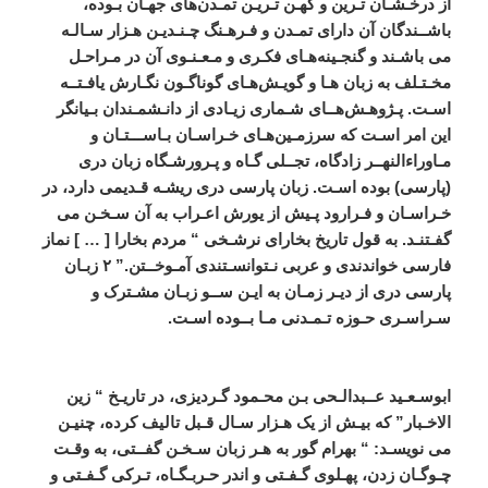
از
درخـشـان
‌
تـرين
و
کهـن
‌
تـريـن
تمـدن
های
جهـان
بـوده،
باشــندگان
آن
دارای
تمـدن
و
فـرهـنگ
چـنـديـن
هـزار
سـالـه
می
باشـند
و
گنجـينه
هـای
فکـری
و
مـعـنـوی
آن
در
مـراحـل
مخـتـلف
به
زبان
‌
هـا
و
گويـش
هـای
گوناگـون
نگـارش
يافـتــه
اسـت
.
پـژوهـش
هــای
شـماری
زيـادی
از
دانـشمـندان
بـيانگر
اين
امر
اسـت
که
سرزمـين
هـای
خـراسـان
بـاســـتـان
و
مـاوراءالنهــر
زادگاه،
تجــلی
گـاه
و
پـرورشـگاه
زبان
دری
(
پارسی
)
بوده
اسـت
.
زبان
پارسی
دری
ريشـه
قـديمی
دارد،
در
خـراسـان
و
فـرارود
پـيش
از
يورش
اعـراب
به
آن
سـخـن
می
گفـتنـد
.
به
قول
تاريخ
بخارای
نرشـخی
“
مردم
بخارا
[ … ]
نماز
فارسی
خواندندی
و
عربی
نـتوانسـتندی
آمـوخــتن
.”
۲
زبـان
پارسی
دری
از
ديـر
زمـان
به
ايـن
ســو
زبـان
مشـترک
و
سـراسـری
حـوزه
تـمـدنی
مـا
بــوده
اسـت
.
ابوسـعـيد
عــبدالـحی
بـن
محـمود
گـرديزی،
در
تاريـخ
“
زين
الاخـبار
”
که
بيـش
از
يک
هـزار
سـال
قـبل
تاليف
کرده،
چنيـن
می
نويسـد
: “
بهرام
گور
به
هـر
زبان
سـخـن
گفــتی،
به
وقـت
چـوگـان
زدن،
پهـلوی
گـفـتی
و
اندر
حـربـگـاه،
تـرکی
گـفـتی
و