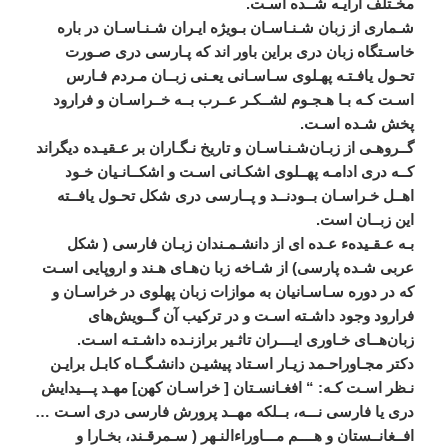
مخـتلف
ارايـه
شــده
اسـت
.
شـماری
از
زبان
‌
شـنـاسـان
بـويژه
ايـران
شـنـاسـان
در
باره
خاسـتگاه
زبان
دری
براين
باور
اند
که
پـارسی
دری
صـورت
تحـول
يافـتـه
پهـلوی
سـاسـانی
يعـنی
زبــان
مـردم
فـارس
اسـت
کـه
بـا
هـجـوم
لشــکـر
عــرب
بــه
خــراسـان
و
فرارود
پخش
شـده
اسـت
.
گــروهـی
از
زبـان
شـنـاسـان
و
تاريخ
‌
نـگـاران
بر
عـقيـده
ديگراند
کــه
دری
ادامـه
پهــلوی
اشکـانی
اسـت
و
اشکــانـيان
خـود
اهــل
خـراسـان
بــودنــد
و
پــارسی
دری
شکل
تحـول
يافــته
اين
زبــان
است
.
بـه
عـقـيده
ء
عـده
ای
از
دانشـمـندان
زبـان
فارسی
(
شکل
عربی
شـده
پارسی
)
از
شـاخه
زبا
ن
هـای
هـند
و
اروپايی
اسـت
که
در
دوره
سـاسـانيان
به
موازات
زبان
پهلوی
در
خراسـان
و
فرارود
وجود
داشـته
اسـت
و
در
ترکيب
آن
گــويش
های
زبان
هــای
خـاوری
ايــــران
تاثـير
برازنـده
داشـتـه
اسـت
.
دکتر
مجـاوراحـمد
زيـار
اسـتاد
پيشيـن
دانشـگــاه
کابـل
برايـن
نـظر
اسـت
کـه
: “
افغـانسـتان
[
خراسـان
کهن
]
مهـد
پـــيدايش
دری
يا
فارسی
نـــه،
بــلکه
مهــد
پرورش
فارسی
دری
اسـت
…
افــغانــستان
و
هــــم
مـــاوراءالنـهر
(
سـمرقـند،
بخـارا
و