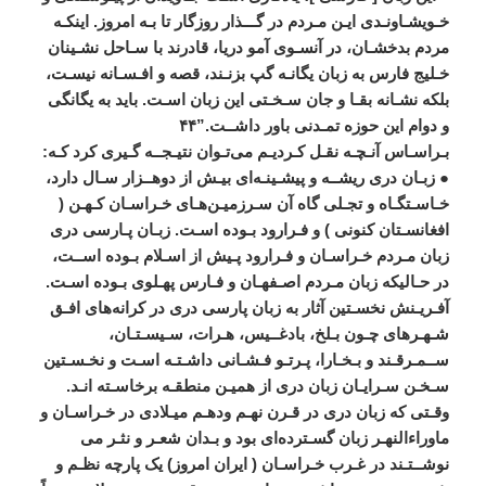
خـويشـاونـدی
ايـن
مـردم
در
گـــذار
روزگار
تا
بـه
امروز
.
اينکـه
مردم
بدخشـان،
در
آنسـوی
آمو
دريا،
قادرند
با
سـاحل
نشـينان
خـليج
فارس
به
زبان
يگانـه
گپ
بزنـند،
قصه
و
افـسـانه
نيسـت،
بلکه
نشـانه
بقـا
و
جان
سـخـتی
اين
زبان
اسـت
.
بايد
به
يگانگی
و
دوام
اين
حوزه
تمـدنی
باور
داشــت
.”
۴۴
بـراسـاس
آنـچـه
نقـل
کـرديـم
می
تـوان
نتيـجــه
‌
گـيری
کرد
کـه
:
●
زبـان
دری
ريشــه
و
پيشـينـه
ای
بيـش
از
دوهــزار
سـال
دارد،
خـاسـتگـاه
و
تجـلی
گاه
آن
سـرزميـن
هـای
خـراسـان
کـهـن
(
افغانسـتان
کنونی
)
و
فـرارود
بـوده
اسـت
.
زبـان
پـارسی
دری
زبان
مـردم
خـراسـان
و
فـرارود
پـيش
از
اسـلام
بـوده
اســت،
در
حـاليکه
زبان
مـردم
اصـفهـان
و
فـارس
پهـلوی
بـوده
اسـت
.
آفـريـنش
نخسـتين
آثار
به
زبان
پارسی
دری
در
کرانه
های
افـق
شـهـرهای
چـون
بـلخ،
بادغــيس،
هـرات،
سـيسـتـان،
ســمـرقـند
و
بـخـارا،
پـرتـو
فـشـانی
داشـتـه
اسـت
و
نخـسـتين
سـخـن
سـرايـان
زبان
دری
از
هميـن
منطقـه
برخاسـته
انـد
.
وقـتی
که
زبان
دری
در
قـرن
نهـم
ودهـم
ميـلادی
در
خـراسـان
و
ماوراءالنهـر
زبان
گسـترده
ای
بود
و
بـدان
شعـر
و
نثـر
می
نوشــتـند
در
غـرب
خـراسـان
(
ايران
امروز
)
يک
پارچه
نظـم
و