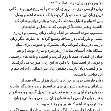
نجـوم
بـديـن
زبان
نوشــته
انــد
.”
۴۳
زبان
فارسی
دری
به
مرور
زمان
نه
تنـها
به
رايج
ترين
و
هـمگانی
ترين
زبان
اين
خـطه
تبديل
گرديد،
بلـکه
حلقه
تفاهـم
و
وصل
بـين
اقـوام
و
قـبايل
مخـتلف
گـرديـد
و
بنابـر
توانايی
هـای
کـه
داشـته
و
هـم
محـتملاً
از
جهـتی
که
به
محـل
و
طايفـه
ای
منسـوب
نبوده
اسـت،
در
اندک
زمانی
زبان
رسـمی
و
درباری،
علمی
و
بازرگـانی
در
سـاحه
وسـيع
گرديد
.
به
عبارت
ديگر
زبان
پارسی
در
زمان
کـوتاه،
زبان
مشـترک
و
عمومی
برای
تمام
سـلاله
های
آسـيای
ميانه
(
از
هر
تيره
و
تباری
بودند
)
و
هم
چنان
از
اقـصای
هنـد
تا
روم
گـرديد
و
اسـناد
و
نامه
های
رسـمی
و
دولتی
از
اسـتانـبول
تا
دکـن
به
اين
زبان
صورت
می
گرفـت
.
در
واقـعيت
زبان
پارسی
نـقـش
زبان
بيـن
المللی
را
برای
تـمام
اين
نواحی
داشــت
.
زبان
فارسی
دری
در
درازنای
تاريـخ
هـزار
سـاله
بعـد
از
سـامانيان
برغـم
دشـواری
‌
های
جـانسـوز
زنده
و
ماندگار
ماند
و
به
زبان
فرامليتی
در
حـوزه
تمـدنی
مـا
تبديل
گرديد
وهـمه
اقوام
و
تبار
زبان
فارسی
را
به
عنوان
زبان
رسـمی
و
دولـتی،
زبان
مشـترک
و
تفـاهـم
کــشـور
پذيـرفـتــه
بودنــد
.
“
اين
زبان
[
فارسی
]
،
يادگاری
اسـت
جـاويدان
از
پيـوسـتگی
و