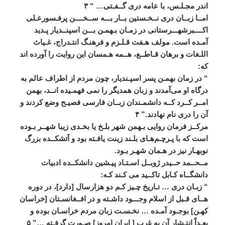
اندر
مجـلـس،
با
عامه
دری
گــفـتی
… “
۳
امــا
زبــان
دری
نــخـستين
بــار
بـــه
ســخــــن
پرفـسورعـلی
اکــــبرشهـــرستانی
در
زمـان
بـهمـن
بـــن
اسپنــديار
پـديد
آمـده
است
.
مولف
هـفت
قـلـزم
و
فرهنـگ
انتـدراج،
غـياث
اللـغات
و
برهان
قـاطــع،
هــمه
هـمسان
اين
روايت
را
آورده
اند
که
:
“
در
زمان
بهمـن
پسر
اسپـنديار،
چون
مردم
از
اطراف
عالم
به
درگاه
او
می
آمدند
و
زبان
همديگر
را
نمی
‌
فهمـيده
انــد،
بهمن
امــر
کــرد
کــه
دانشمـندان
زبــان
فارسی
فصيـح
وضع
کردند
و
آن
را
دری
نام
نهادند
.”
۴
مرکــز
فرمان
روايی
بـهمن
شهر
بلـخ
يا
بخـدی
زيبا
شهــر
بـوده
است
که
با
پـرچـم
هـای
بلـند
زينت
يافـته
بود
و
آتشکــده
بزرگ
نوبهـار
نيز
در
هـمان
شهـر
بـود
.
مــحــمد
حــيدر
ژوبــل
اسـتـاد
پيـشين
دانشکــده
ادبيات
دانشگــاه
کـابل
تاکــيد
می
‌
کـند
کـه
:
“
زبـان
دری
…
تـاريخ
چـيز
کـم
دو
هزارسال
[
دارد
]
،
در
دوره
هــای
قـبل
از
اسلام
وجـــود
داشـته
و
در
افــغانسـتان
[
خراسان
کهـن
]
بوجـود
آمـده
…
نخـسـت
زبان
مردم
خراسـان
بوده
و
بعـداً
انتـشار
آن
به
غرب
[
ايران
امروز
]
صـورت
گرفـته
…”
۵