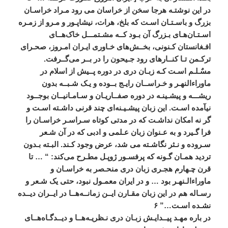
در
اين
نوشتـه
هرجا
سخن
از
خراسان
می
رود
مـراد
خراسـان
بزرگ
و
باسـتـان
اسـت
که
بلخ،
هرات،
نيشاپـور
و
مـرو
از
زمـره
اسـتـان
هـای
بـزرگ
آن
بـود
کــه
مشـتمـــل
خاک
هــای
افـغانستان
کـنونی،
بخــش
های
خـاوری
ايـران
امـروز،
صحـرای
ترکـمن
تـا
کنــارهای
رود
جـيحون
را
در
بــر
می
گــرفت
.
مسٌـلـم
اسـت
کـه
زبـان
دری
در
دوره
پــيش
از
اسلام
در
ماوراءالنهـر
و
خـراســان
رايـج
بــوده
و
يـک
شـبــه
بدون
ريشـــه
و
پيشـينـه
در
دوره
صفــاريـان
و
سـامـانيــان
بوجــود
نيآمده
اسـت
.
اين
زبان
پيشـيـنه
ای
چند
قرنی
داشـته
اسـت
و
گر
نه
امکان
نداشـت
که
در
مدتی
کوتاه
سـراسـر
خراسـان
را
فرا
گـيرد
و
به
عـنوان
زبان
عـلمی
و
ادبی
که
در
آن
شـعر
سـروده
و
نـثر
نگاشـته
می
‌
شد،
عرض
وجود
کـند
.
البـته
بـدون
ترديد
همـان
گـونه
که
پرفسـور
ژوپـل
مطـرح
می
کند
: “ …
تا
قرن
چـهارم
هجـری
زبان
دری
منحـصر
به
خراسـان
و
ماوراءالـنهـر
بود
…
و
در
ايران
معمـول
نبود،
حتی
يک
شـعر
و
رسـاله
هم
در
اين
زبان
مقـارن
ايــن
زمانــه
هــا
در
ايــران
ديــده
نشـده
اسـت
…”
۶
در
باره
مهـد
پيــدايـش
زبـان
دری
نـظريـه
هــا
و
ديــدگـاه
هــای