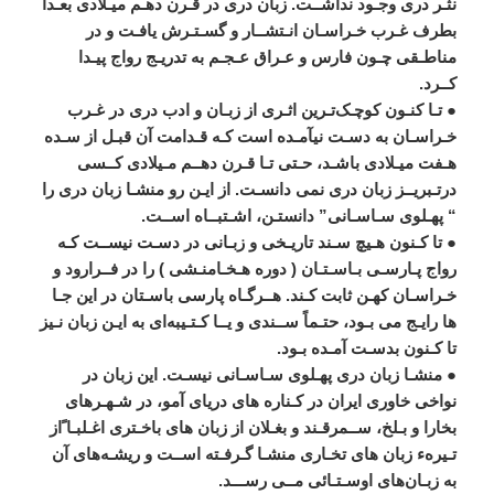
نثـر
دری
وجـود
نداشــت
.
زبان
دری
در
قـرن
دهـم
ميـلادی
بعـداً
بطرف
غـرب
خـراسـان
انـتشــار
و
گسـتـرش
يافـت
و
در
مناطـقی
چـون
فارس
و
عـراق
عـجـم
به
تدريـج
رواج
پيـدا
کــرد
.
●
تـا
کنـون
کوچـک
تـرين
اثـری
از
زبـان
و
ادب
دری
در
غـرب
خـراسـان
به
دسـت
نيآمـده
است
کـه
قـدامت
آن
قبـل
از
سـده
هـفت
ميـلادی
باشـد،
حـتی
تـا
قـرن
دهــم
مـيلادی
کــسی
درتـبريــز
زبان
دری
نمی
دانسـت
.
از
ايـن
رو
منشـا
زبان
دری
را
“
پهـلوی
سـاسـانی
”
دانستـن،
اشـتبــاه
اســت
.
●
تا
کـنون
هـيچ
سـند
تاريـخی
و
زبـانی
در
دسـت
نيســت
کـه
رواج
پـارسـی
بـاسـتـان
(
دوره
هـخـامنـشی
)
را
در
فــرارود
و
خـراسـان
کهـن
ثابت
کـند
.
هــرگـاه
پارسی
باسـتان
در
اين
جـا
ها
رايـج
می
بـود،
حتـماً
ســندی
و
يــا
کـتـيبه
ای
به
ايـن
زبان
نـيز
تا
کـنون
بدسـت
آمـده
بـود
.
●
منشـا
زبان
دری
پهـلوی
سـاسـانی
نيسـت
.
اين
زبان
در
نواخی
خاوری
ايران
در
کـناره
های
دريای
آمو،
در
شـهـرهای
بخارا
و
بـلخ،
ســمرقـند
و
بغـلان
از
زبان
های
باخـتری
اغـلبـا
ًاز
تـيرهء
زبان
های
تخـاری
منشـا
گـرفـته
اســت
و
ريشـه
های
آن
به
زبـان
های
اوسـتـائی
مــی
رســـد
.