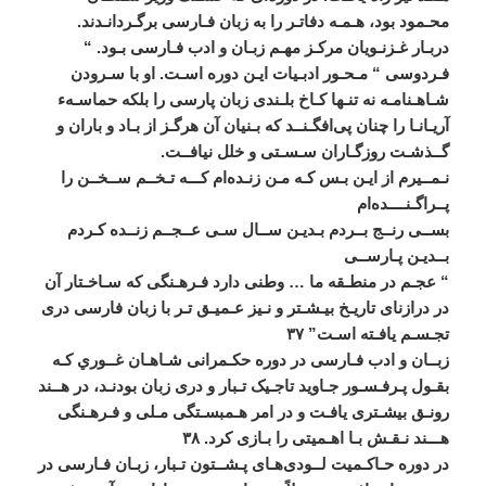
محـمود
بود،
هـمـه
دفاتـر
را
به
زبان
فـارسی
برگـردانـدند
.
دربـار
غـزنـويان
مرکـز
مهـم
زبـان
و
ادب
فـارسی
بـود
. “
فـردوسی
“
مـحـور
ادبـيات
ايـن
دوره
اسـت
.
او
با
سـرودن
شـاهـنامـه
نه
تنـها
کـاخ
بلـندی
زبان
پارسی
را
بلکه
حماسـهء
آريـانـا
را
چنان
پی
افگـنــد
که
بـنيان
آن
هرگـز
از
بـاد
و
باران
و
گــذشـت
روزگـاران
سـسـتی
و
خلل
نيافــت
.
نـمــيرم
از
ايـن
بـس
کـه
مـن
زنـده
ام
کـــه
تـخــم
ســخــن
را
پــراگـنــــده
ام
بســی
رنــج
بــردم
بـديـن
ســال
سـی
عــجــم
زنــده
کـردم
بــديـن
پـارســی
“
عجـم
در
منطـقه
ما
…
وطنی
دارد
فـرهـنگی
که
سـاخـتار
آن
در
درازنای
تاريـخ
بيـشـتر
و
نـيز
عـميـق
‌
تـر
با
زبان
فارسی
دری
تجـسـم
يافـته
اسـت
”
۳۷
زبــان
و
ادب
فـارسی
در
دوره
حکـمرانی
شـاهـان
غــوري
کـه
بقـول
پـرفـسـور
جـاويد
تاجـيک
‌
تـبار
و
دری
‌
زبان
بودنـد،
در
هــند
رونـق
بيشـتری
يافـت
و
در
امر
هـمبسـتگی
مـلی
و
فـرهـنگی
هـــند
نـقـش
بـا
اهـميتی
را
بـازی
کرد
.
۳۸
در
دوره
حـاکـميت
لــودی
هـای
پـشــتون
‌
تـبار،
زبـان
فـارسی
در