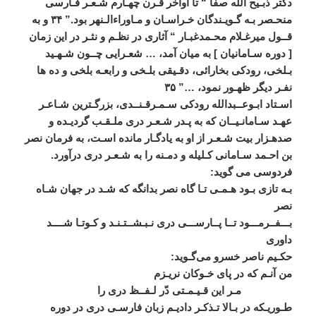
دکتر
ذبـيح
الله
صفا
“
تا
اواخر
قـرن
چهـارم
شـعـر
فـارسی
منحـصر
بـه
گـويـندگان
خـراسـان
و
مـاوراءالـنهر
بود
.”
۳۴
و
به
قــول
ميرغـلام
محـمدغبـار
“
آثاری
در
نظـم
و
نثـر
در
اين
زمان
[
دوره
سـامانيان
]
به
ميان
آمد،
…
شعـرايی
چــون
شـهـيد
بـلخی،
رودکی
بخارائی،
دقـيقی
بلـخی
و
رابعـه
بلخی
و
ده
ها
نفـر
ديگر
ظهـور
نمود،
…”
۳۵
اسـتاد
ابـوعــبدالله
رودکی
سـمـرقـنــدی،
بزرگـترين
شـاعـر
عهـد
سـامانـيــان
که
به
پـدر
شـعـر
دری
ملـقـب
گرديـده
و
صدهـزار
بيت
شـعـر
از
او
به
يادگـار
مانده
اسـت،
به
فرمان
نصر
بن
احـمد
سـامانی
کـليله
و
دمـنه
را
به
شـعـر
دری
درآورد
.
فردوسی
می
‌
گويد
:
بـه
تازی
بـود
هـمـی
تـا
گاه
نصر
بدانگه
که
شـد
در
جهان
شـاه
نصر
بـــفــرمـــود
تــا
پــارســـی
دری
نـبـشــتـنـد
و
کـوتـا
شــــد
داوری
حکـيم
ناصر
خسرو
می
گـويد
:
من
آنـم
که
در
پای
خـوکان
نريـزم
مـر
اين
قـيـمـتی
دّر
لـفــظ
دری
را
طـوريـکه
در
بـالا
تـذکـر
داديـم
زبان
فارسـی
دری
در
دوره