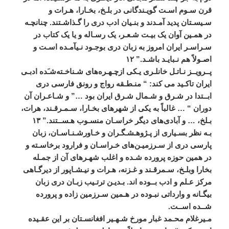
قرن
سـوم
اسـت
گويـندگانی
در
بلـخ،
بخـارا،
هـرات
و
سـيسـتان
پديد
آمـدند
و
بنـيان
ادب
دری
را
گـذاشـتند
.
چنانچـه
در
همـين
آوان
يک
بيـت
شـعـر،
يک
رسـاله
و
يا
يک
کتاب
در
سـراسـر
ايران
امروز
به
زبان
دری
بوجـود
نـيآمـده
اسـت
و
اصـولاً
هم
نـبايـد
باشـد
.”
۱۲
پــرويــز
نـاتـل
خانلـری
يـکی
ازچـهـره
های
شـناخـته
شـَده
ادبـی
ايران
تاکـيد
می
کند
: “
منـطـقه
رواج
و
رونق
فارسی
دری
ابــتدا
در
شـرق
و
شـمال
شـرق
ايران
بود
…”
و
شـاعـران
آن
دوران
“ …
غالباً
به
يکی
از
شهرهای
بخـارا،
سـمـرقـند،
هرات،
بـلخ،
…
و
آبادی
های
ديگر
خراسـان
منسـوب
هـســتند
.”
۱۳
بـه
نظر
بسـياری
از
پـژوهـشـگـران
و
خـاور
شـنـاسـان،
زبان
پارسی
دری
از
سـرزميـن
های
خـراسـان
و
فرارود
برخاسـته
و
در
همين
حوزه
پرورده
شـده
و
اغلب
شهـرهای
آن
از
جمـله
بخارا
وبلـخ،
سـمرقـند
و
غـزنه،
هـرات
و
نيـشـاپور
از
ديرگـاهی
مرکز
عـلم
و
ادب
بــوده
اند
.
بـديـن
ترتـيب
زبـان
دری
زبان
بيگـانه
و
وارداتی
نبـوده
در
هـمين
سـرزمين
زاده
و
پرورده
شــده
اســت
.
مـيرغلام
محـمد
غبار
مورخ
شـهـير
افغانسـتان
بر
اين
عقـيده