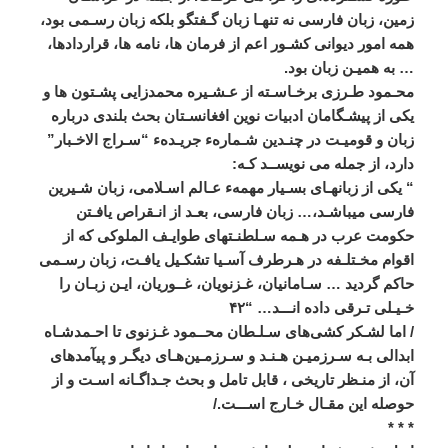
زمين،
زبان
فارسی
نه
تنهـا
زبان
گـفتگو
بلکه
زبان
رسـمی
بود،
همه
امور
ديوانی
کشـور
اعم
از
فرمان
ها،
نامه
ها،
قراردادها،
…
به
هميـن
زبان
بود
.
محـمود
طـرزی
برخـاسـته
از
عـشـيره
محمدزايی
پشـتون
ها
و
يکی
از
پيشـگامان
ادبيات
نوين
افغانسـتان
بحث
بلندی
درباره
زبان
و
قوميـت
در
چنـدين
شـمارهء
جريـدهء
“
سـراج
الاخـبار
”
دارد،
از
جمله
می
‌
نويســد
کـه
:
“
يکی
از
زبانهـای
بسـيار
مهمهء
عـالم
اسـلامی،
زبان
شـيرين
فارسی
ميباشـد،
…
زبان
فارسی،
بعـد
از
انـقراص
يافـتن
حکومت
عرب
در
هـمه
سـلطنـتهای
طوايـف
الملوکی
که
از
اقوام
مخـتلـفه
در
هـرطرف
آسـيا
تشکـيل
يافـت،
زبان
رسـمی
حاکم
گرديد
…
سـامانيان،
غـزنويان،
غــوريان،
ايـن
زبـان
را
خـيـلی
تـرقی
داده
انـــد
… “
۴۲
/
اما
لشـکر
کشی
های
سـلـطان
محــمود
غـزنوی
تا
احـمدشـاه
ابدالی
بـه
سـرزميـن
هـنـد
و
سـرزمـين
هـای
ديگـر
و
پيآمد
های
آن،
از
منـظر
تاريخی
،
قابل
تامل
و
بحث
جـداگـانه
اسـت
و
از
حوصله
اين
مقـال
خـارج
اســـت
./
* * *