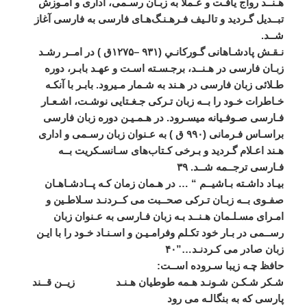
هـنــد
رواج
يافـت
و
عـملاً
به
زبـان
رسـمی،
اداری
و
آمـوزش
تبــديل
گـرديد
و
تالـيف
فـرهـنـگ
هـای
فارسی
به
فارسی
آغاز
شــد
.
نـقـش
پادشـاهانی
گـورکانـي
(
۹۳۱
–
۱۲۷۵ق
)
در
امــر
رشـد
زبـان
فارسی
در
هـنــد،
برجـسـته
اسـت
و
عهـد
بابـر،
دوره
طـلائی
زبان
فارسی
در
هـند
به
شـمار
مـیرود
.
بابـر
با
آنکـه
خـاطرات
خـود
را
بــه
زبان
تـرکی
جـغـتايی
نوشـت،
اشـعـار
فـارسی
صـوفـيانه
میسـرود
.
در
هـمـيـن
دوره
زبان
فارسی
براسـاس
فـرمانی
(
۹۹۰
ق
)
به
عـنوان
زبان
رسـمی
و
اداری
هـند
اعـلام
گـرديد
و
بـرخی
کـتاب
های
سـانسـکريت
بــه
فـارسی
ترجــمه
شــد
.
۳۹
بيـاد
داشـته
بـاشيــم
“ …
در
هـمان
زمان
کـه
پــادشـاهـان
صفـوی
بــه
زبـان
تـرکی
صحــبت
می
‌
کــردنـد
سـلاطـين
و
امـرای
مسـلـمان
هـنــد
بـه
زبان
فـارسی
به
عـنوان
زبان
رســمی
در
بـار
خود
تکـلم
وفرامـيـن
و
اسـنـاد
خـود
را
با
ايـن
زبان
صادر
می
‌
کـردنـد
…”
۴۰
حافظ
چـه
زيبا
سـروده
اســت
:
شـکر
شـکـن
شـونـد
هـمه
طوطيان
هـنـد
زيــن
قــند
پارسی
که
به
بنگالـه
می
رود