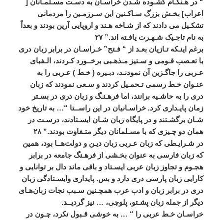
“
در
هـنگـام
گشـوده
شـدن
خراسـان
به
دسـت
مسـلمـانان
[
اعراب
]
بخـش
بزرگ
سـاکـنين
اين
سـرزمـين
را
مردمانی
تشکـيل
می
دادند
که
از
شـاخه
هـند
و
اروپايی
آرين
بودند
و
بعداً
به
نام
تاجـيک
شـهـرت
يافـته
اند
.”
۲۷
برغم
اينـکه
تـازيان
بعـد
از
“
فـتح
”
خـراسـان
در
برابر
زبان
دری
با
تعـصب
قـومی
و
سـتيز
مـذهـبی
برخــورد
کـردند،
الـفبای
عـربی
را
جاگـزين
آن
نمودنـد،
دبـيره
(
خـط
)
عـربی
را
به
عنـوان
خـط
رسمی
تـحمـيل
کردند
و
سـعی
نمودند
که
زبان
دری
را
به
حاشـيه
برانند،
اما
فرهـنـگ
و
زبان
دری
در
بسـتر
زمان
پايـداری
کرد
.
خراسـانيان
در
اين
راســتا
“…
به
تاريخ
خود
شـان
برگشـتند
و
در
پايگاه
زبان
شـان
ايسـتادند،
درسـت
در
همان
دو
چـيزی
که
با
مسـلمانان
ديگر
متـفاوت
بودند
.”
۲۸
در
شـرايـطی
که
زبان
عـربی
زبان
ديـن
و
دولت
هــا
بود،
همين
که
زبان
فارسی
به
عنوان
بخـشی
از
فرهـنگ
جامعه
در
برابر
هجـوم
و
تجاوز
زبان
عربی
ايسـتاد
و
باقی
ماند
دال
بر
توانايی
و
کارايی
زبان
پارسی
دری
دارد
و
بس
.
پايداری
وايسـتادگی
زبان
دری
در
برابر
زبان
و
ادب
عرب
همچـنين
سـبب
نجات
زبان
هـای
ديگر
از
جمله
زبان
پشـتو،
پلوچی،
…
نيز
گرديــد
.
خراسـان
خـط
عربی
را
“ …
به
خوشی
قـبول
نکرد،
چـون
در