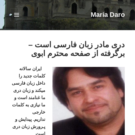
Maria Daro
فهرست
و
ابزارک‌ها
درى مادر زبان فارسى است –
برگرفته از صفحه محترم ابوی
ايران
سالانه
كلمات
جديد
را
داخل
زبان
فارسى
ميكند
و
زبان
درى
ما
غنامند
است
و
ما
نيازى
به
كلمات
خارجى
نداريم
.
پيدايش
و
پـرورش
زبان
دری
است