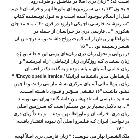
اسـت
که
: “
زبان
دری
اصلاً
در
مناطـق
دو
طرف
رود
جـيحـون
”
۱۴
يعـنی
سـرزمين
هـای
ماورءالنهـر
و
خراسـان
قـديم
قـبل
از
اسـلام
بـوجـود
آمـده
اسـت
و
به
قـول
نويـسنـده
کـتاب
“
سـرنوشـت
فارسی
تاجـيکی
فرارود
در
قرن
۲۰
”
،
مـحـمد
جان
شکوری
“…
فارسی
دری
در
خـراسـان
از
جـمله
در
ماوراءالنهـر
بيـش
از
اسـلاميت
رواج
داشـت
و
بـه
درجـه
زبـان
شـعـر
رسـيـده
بود
…”
۱۵
در
برپايی
و
تحول
زبان
دری
زبان
های
بومی
اين
خـطـه
بويـژه
زبان
سـغـدی
کـه
روزگاری
زبان
ارتـباطی
“
راه
ابـريشـم
”
و
زبان
عـلمی
آسـيای
مـيانه
بـوده
و
به
گفته
دکتـر
احسـان
يارشـاطر،
مدير
دانشـنامه
‌
ايرانيکا
/ Encyclopedia Iranica/ “
زبان
بـين
الـمللی
آسـيای
مرکزی
به
شـمار
می
رفـت
و
تا
چيـن
نـفـوذ
داشــت
”
۱۶
نـقـشی
مــؤثـر
و
قــوی
داشــته
اســت
.
سـعـيد
نـفيـسی
اسـتاد
پيشـيـن
دانشـگاه
تـهران
می
‌
نويسـد
:
“…
به
دلايـل
بسـيار
بر
من
مسـلٌم
اسـت
که
سـرزمين
اصلی
زبان
دری،
خـراسـان
و
ماوراءالـنهر
بـوده
…
و
بـعـداً
زبان
دری
در
نـواحـی
ايـران
کـه
قـلـمرو
اصلی
آن
نـبوده
انتشـار
يافـت،
۱۷
…”
ملک
الشـعـرا
بهار
می
‌
نـويسـد
: “
زبان
فارسی
دری
اصلاً
لهجه