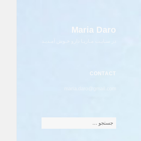
Maria Daro
در سـایـت مـاریـا دارو خـوش آمـدیـد
CONTACT
maria.daro@gmail.com
جستجو
برای: