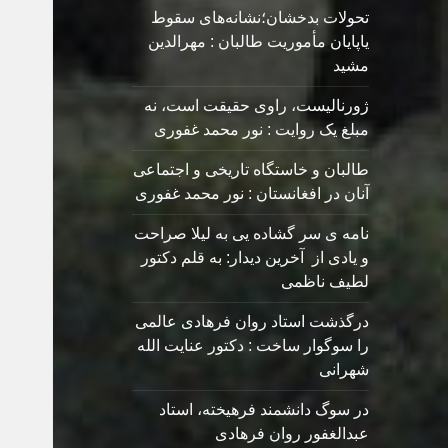
تحولات بدخشان؛نشانه‌های سقوط
یاپایان مأموریت طالبان : مهرالدین
مشید
ژورنالیست، راوی حقیقت است، نه
مبلغ یک روایت : نور محمد غفوری
طالبان و خاستگاه تاریخی و اجتماعی
آنان در افغانستان : نور محمد غفوری
نامه ی سر گشاده يی به ليلا صراحت
و یادی از آخرین دیدار: به قلم دکتور
لطیف ناظمی
درگذشت استاد روان فرهادی عالمی
را سوگوار ساخت : دکتور عنایت الله
شهرانی
در سوگ دانشمند فرهیخته، استاد
عبدالغفور روان فرهادی