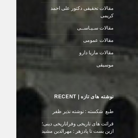
مقالات تحقیقی دکتور علی احمد
کریمی
مقالات سـیـاســی
مقالات عمومی
مقالات ماریا دارو
موسیقی
نوشته های تازه | RECENT
طبع شکسته : نوشته نذیر ظفر
قرائت های تاریخی وفراتاریخی دینی؛
ازبن بست تا پادزهر : مهرالدین مشید