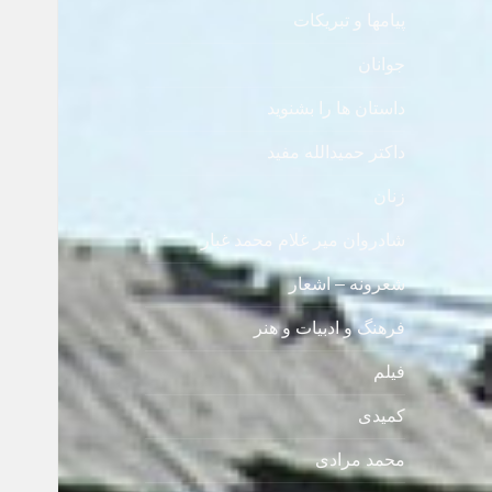
پیامها و تبریکات
جوانان
داستان ها را بشنوید
داکتر حمیدالله مفید
زنان
شادروان میر غلام محمد غبار
شعرونه – اشعار
فرهنگ و ادبیات و هنر
فیلم
کمیدی
محمد مرادی