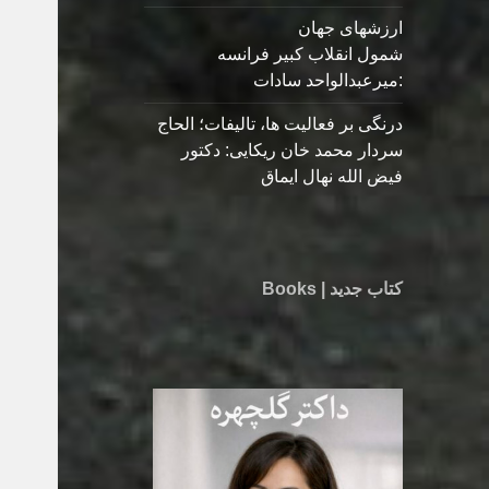
ارزشهای جهان
شمول انقلاب کبیر فرانسه
:میرعبدالواحد سادات
درنگی بر فعالیت ها، تالیفات؛ الحاج
سردار محمد خان ریکایی: دکتور
فیض الله نهال ایماق
کتاب جدید | Books