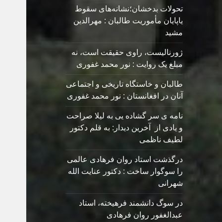
تحولات بدخشان؛نشانه‌های سقوط
یاپایان مأموریت طالبان : مهرالدین
مشید
ژورنالیست، راوی حقیقت است، نه
مبلغ یک روایت : نور محمد غفوری
طالبان و خاستگاه تاریخی و اجتماعی
آنان در افغانستان : نور محمد غفوری
نامه ی سر گشاده يی به ليلا صراحت
و یادی از آخرین دیدار: به قلم دکتور
لطیف ناظمی
درگذشت استاد روان فرهادی عالمی
را سوگوار ساخت : دکتور عنایت الله
شهرانی
در سوگ دانشمند فرهیخته، استاد
عبدالغفور روان فرهادی