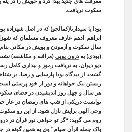
معرفت های جدید پیدا کرد و خویش را در پله یی 
سکوت دریافت.
بودا یا سیدارتا(کمالجو) که در اصل شهزاده بو
ابراهم
ادهم عارف معروف مسلمان که شهزاده
سال سکوت و آزمودن و پویش در مکانی بنام
(بودی) به
درون پویی
(
مراقبه و مکاشفه) نشس
دیو دیوان، به دریافت رموز و بیداری کامل رس
گشت. از دیدگاه بودا پارسایی و رضا، در شناخ
زیستن نیک خواهانه و دور از خود پرستی است؛ ا
هر سال و چهل روز اندیشیدن در فضای سکوت 
توانست دریکی از شب های رمضان در غار حرا 
وحی الهی برایش نازل شود. از این رو سکوت 
روم می گوید: “گر تو خواهی نور قرآن در در
پاک جمله قرآن صیام” وی به همین گونه در ج