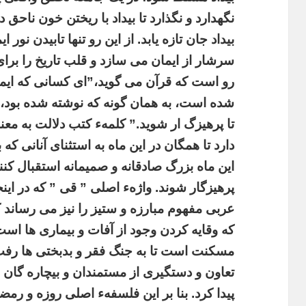
نگهدارد و نگذارد تا بیداد با ریختن خون ناحق
بیداد جان تازه یابد. از این رو تنها تابیدن نو
سرشار از ایمان می سازد و قلب تاریخ را برای ر
رو است که قرآن می گوید،”ای کسانی که ایمان
شده است، به همان گونه که نوشته شده بود، 
تا پرهیزگ ار شوید.” کلمهء کتب دلالت به مع
دارد تا همگان در این ماه به استثنای آنانی که ب
این ماه بزرگ صادقانه و صمیمانه استقبال کنند
پرهیزگار شوند
.
واژهء اصلی ” قی ” که در این
عربی مفهوم مبارزه و ستیز را نیز می رساند
که وقایه کردن وجود از آفات و بیماری ها اس
مسکنت است تا به جنگ فقر و بدبختی ها رفت ت
تعاون و دستگیری از مستمندان و بیچاره گان
پیدا کرد. بنا بر این فلسفهء اصلی روزه و رم