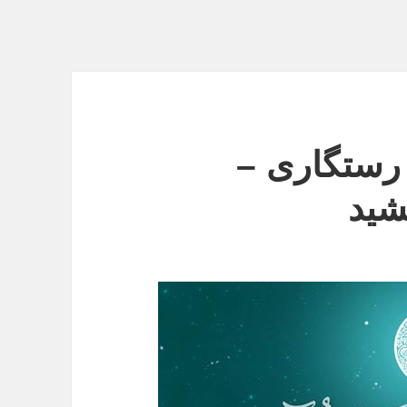
رستگاری –
شید