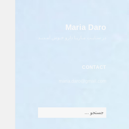
Maria Daro
در سـایـت مـاریـا دارو خـوش آمـدیـد
CONTACT
maria.daro@gmail.com
جستجو
برای: