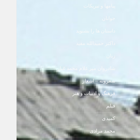
پیامها و تبریکات
جوانان
داستان ها را بشنوید
داکتر حمیدالله مفید
زنان
شادروان میر غلام محمد غبار
شعرونه – اشعار
فرهنگ و ادبیات و هنر
فیلم
کمیدی
محمد مرادی