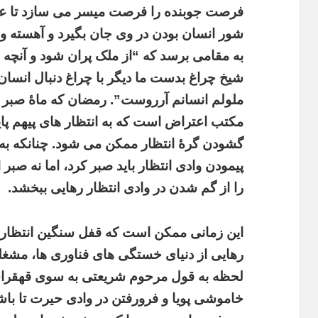
فرصت جوبنده را فرصت میسر می سازد تا عش
شور انسان بودن در وی جان بگیرد و آهسته و 
به مقامی برسد که “از ملک پران شود و آنچه ان
شیخ چراغ بدست ما دیگر با چراغ دنبال انسان نر
ملولم انسانم آرروست”. رمضان که ماۀ صبر اش 
مکتب اعتراض است که به انتظار های پیهم پایا
گشودن گرۀ انتظار ممکن می شود. چنانکه به ان
پیمودن وادی انتظار باید صبر کرد، اما نه صبر 
را از گم شدن در وادی انتظار رهایی ببخشد.
این زمانی ممکن است که قفل سنگین انتظار را
رهایی از دنیای خستگی های فناوری ها، مشغله
لحظه به قول مرحوم شریعتی به سوی قهقرای
خاموشی پویا و فرورفتن در وادی حیرت تا ب