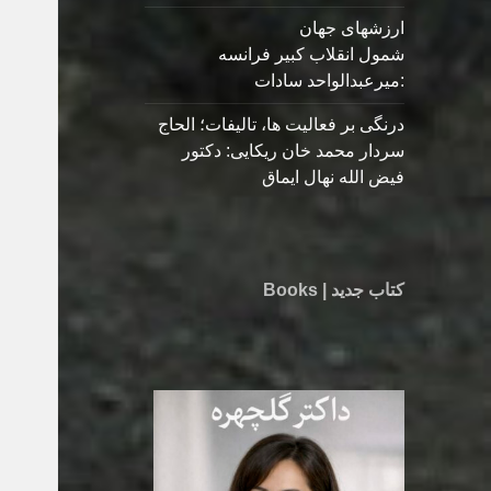
ارزشهای جهان
شمول انقلاب کبیر فرانسه
:میرعبدالواحد سادات
درنگی بر فعالیت ها، تالیفات؛ الحاج
سردار محمد خان ریکایی: دکتور
فیض الله نهال ایماق
کتاب جدید | Books