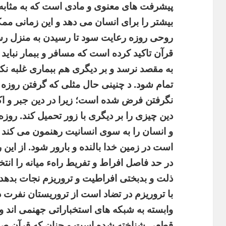
پیشرفت های معنوی و مادی است که به مثابهء 
بیشتر را برای انسان می دهد و این زمانی 
روحی روزه رعایت سود تا رسیدن به منزل رس
قرآن تاکید کرده است که مسافر و ببمار نباید 
به مقصد نرسد و بر دیگری هم ببماری غلبه نک
تمام شود. د چنینی حال مثلی که گرفتن روزه
نگرفتن فرض شده است؛ زیرا در دین جبر و اک
دین چیزی را بر دیگری با زور تحمیل کند. روزه د
و انسان
را به سوی انسانیت رهنمون می کند 
است در زمین خدا بالنده و بارور شود. از ای
در حد فاصل افراط و تفریط راهء میانه را انتخا
ذلت و بدبختی افراطیت و تروریزم نجات بدهد
با تروریزم در تضاد است از تروریستان نفرت د
وابسته به شبکه های استخباراتی جهنمی اند و د
قطعی شناخته شده است و چنان که قرآن صری