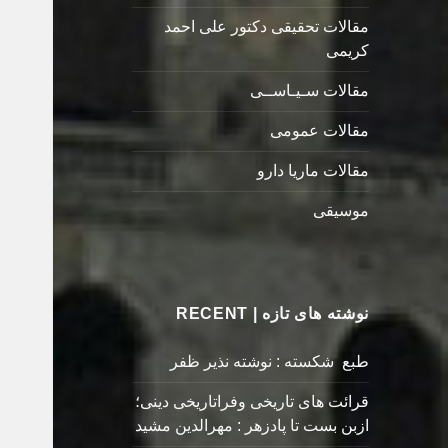
مقالات تحقیقی دکتور علی احمد
کریمی
مقالات سـیـاســی
مقالات عمومی
مقالات ماریا دارو
موسیقی
نوشته های تازه | RECENT
طبع شکسته : نوشته نذیر ظفر
قرائت های تاریخی وفراتاریخی دینی؛
ازبن بست تا پادزهر : مهرالدین مشید