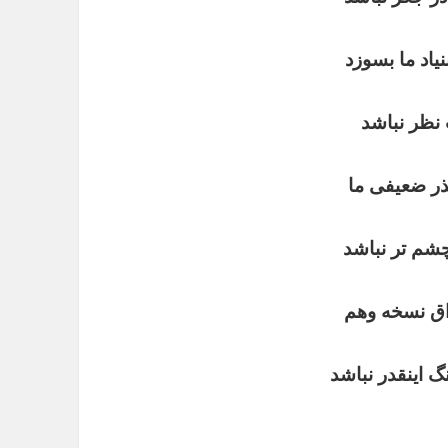
نیاد
ما
بسوزد
نظر
نباشد
ر
ضعیفی
ما
شم
تر
نباشد
اق
نسخه
وهم
گ
اینقدر
نباشد