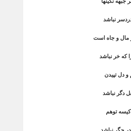
ر
جبهه
نگینها
ردسر
نباشد
مال
و
جاه
است
ا
که
خر
نباشد
و
دل
تپیدن
ل
دگر
نباشد
کیسه
توهم
در
جگر
نباشد