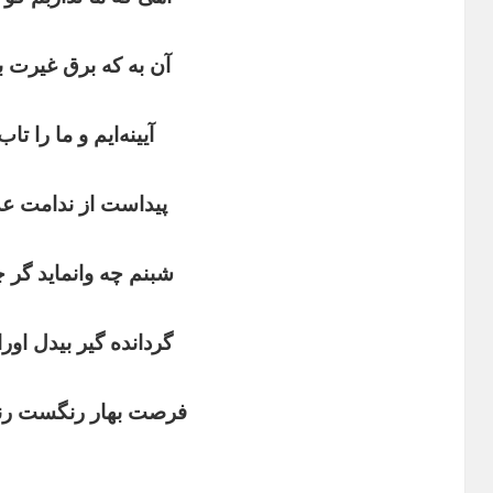
آن
به
‌
که
برق
غیرت
ب
آیینه
ایم
و
ما
را
تاب
پیداست
از
ندامت
عذ
شبنم
چه
وانماید
گر
چ
گردانده
گیر
بیدل
اور
فرصت
بهار
رنگست
رن