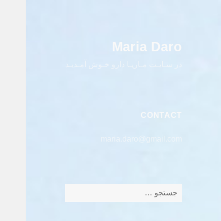
Maria Daro
در سـایـت مـاریـا دارو خـوش آمـدیـد
CONTACT
maria.daro@gmail.com
جستجو
برای: