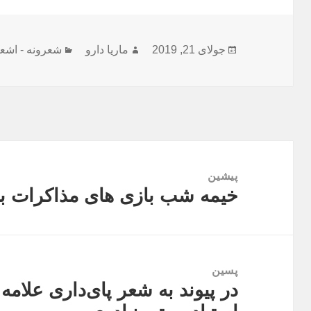
ارسال
نویسنده
دسته‌ها
جولای 21, 2019
ماریا دارو
شعرونه - اشعا
شده
در
راهبری
نوشته
پیشین
خیمه شب بازی های مذاکرات با
نوشته
قبلی:
پسین
در پیوند به شعر پای‌داری علام
نوشته
بعدی: