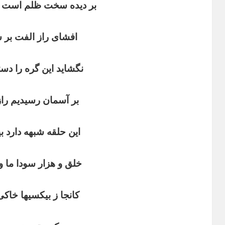
بر
دیده
سخت
ظلم
است
‌
افشای
راز
الفت
بر
ش
نگشاید
این
‌
گره
را
دست
بر
آسمان
رسیدیم
راز
این
حلقه
شبهه
دارد
ب
خلق
و
هزار
سودا
ما
و
کانجا
ز
بیکسیها
خاکی