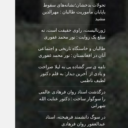
تحولات بدخشان؛نشانه‌های سقوط
یاپایان مأموریت طالبان : مهرالدین
مشید
ژورنالیست، راوی حقیقت است، نه
مبلغ یک روایت : نور محمد غفوری
طالبان و خاستگاه تاریخی و اجتماعی
آنان در افغانستان : نور محمد غفوری
نامه ی سر گشاده يی به ليلا صراحت
و یادی از آخرین دیدار: به قلم دکتور
لطیف ناظمی
درگذشت استاد روان فرهادی عالمی
را سوگوار ساخت : دکتور عنایت الله
شهرانی
در سوگ دانشمند فرهیخته، استاد
عبدالغفور روان فرهادی