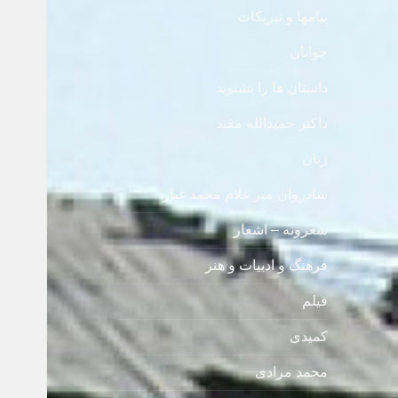
پیامها و تبریکات
جوانان
داستان ها را بشنوید
داکتر حمیدالله مفید
زنان
شادروان میر غلام محمد غبار
شعرونه – اشعار
فرهنگ و ادبیات و هنر
فیلم
کمیدی
محمد مرادی