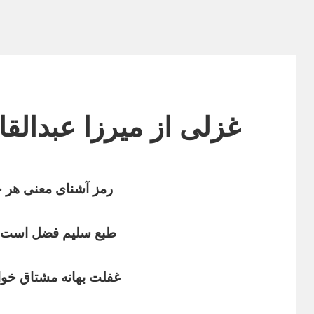
غزلی از میرزا عبدالقا
رمز
آشنای
معنی
هر
خ
طبع
سلیم
فضل
است
غفلت
بهانه
مشتاق
خوا