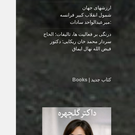
ارزشهای جهان
شمول انقلاب کبیر فرانسه
:میرعبدالواحد سادات
درنگی بر فعالیت ها، تالیفات؛ الحاج
سردار محمد خان ریکایی: دکتور
فیض الله نهال ایماق
کتاب جدید | Books