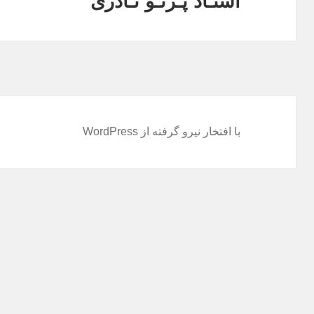
استـاد پـرتـو نـادری
با افتخار نیرو گرفته از WordPress