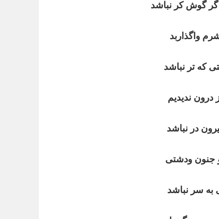
گر
گوش
‌
کر
نباشد
رم
واگذار
بد
ی
‌
که
تر
نباشد
درون
ندیدیم
یرون
در
نباشد
جنون
و
دشتی
به
سر
نباشد