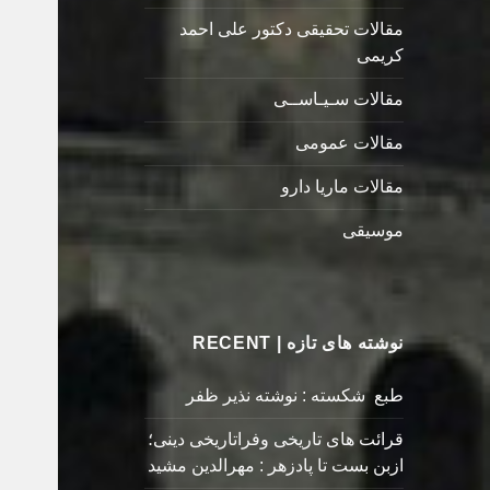
مقالات تحقیقی دکتور علی احمد
کریمی
مقالات سـیـاســی
مقالات عمومی
مقالات ماریا دارو
موسیقی
نوشته های تازه | RECENT
طبع شکسته : نوشته نذیر ظفر
قرائت های تاریخی وفراتاریخی دینی؛
ازبن بست تا پادزهر : مهرالدین مشید