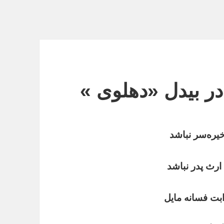
در بیدل «‌دهلوی »
یره
سر
نباشد
ارث
‌
پدر
نباشد
بت
فسانه
مایل