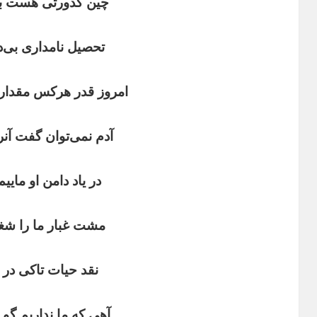
چین
کدورتی
هست
ب
تحصیل
نامداری
بی
د
امروز
قدر
هرکس
مقدار
آدم
نمی
توان
‌
گفت
آنر
در
یاد
دامن
او
ماییم
مشت
غبار
ما
را
شغ
نقد
حیات
تاکی
در
آهی
که
ما
نداربم
گو