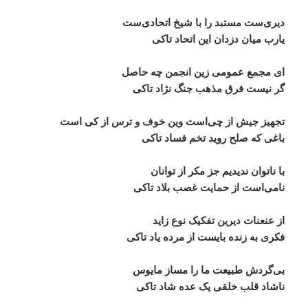
دیری
ست
مستبد
را
با
شیخ
اتحادی
ست
یارب
میان
دزدان
این
اتحاد
تاکی
ای
مجمع
عمومی
زین
انجمن
چه
حاصل
گر
نیست
فرق
مذهب
جنگ
نژاد
تاکی
تجهیز
جیش
از
چی
است
وین
خوف
و
ترس
از
کی
‌
است
باغی
که
صلح
روید
تخم
فساد
تاکی
با
ناتوان
ندیدیم
جز
مکر
از
توانان
نامی
است
از
حمایت
غصب
بلاد
تاکی
از
عنعنات
دیرین
تفکیک
نوع
زاید
فکری
به
زنده
‌
بایست
از
مرده
یاد
تاکی
بی
گردش
طبیعت
ما
را
مساز
مایوس
ناشاد
قلب
خلقی
یک
عده
شاد
تاکی