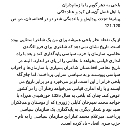
بلخی
به
دهر
گویم
یا
با
زمام
داران
با
اهل
فضل
آن
سان
کید
و
عناد
تاکی
پیشینۀ
تجدد،
پیدایش
و
بالنده
گی
شعر
نو
در
افغانستان،
ص
ص
120-121.
از
یک
نقطه
نظر
بلخی
همیشه
برای
من
یک
شاعر
استثایی
بوده
است
.
تاریخ
نشان
نمی
دهد
که
شاعری
برای
فرو
افگندن
نظامی،
سازمان
یا
حزب
سیاسی
پایه
گذاری
کند
و
بعد
با
راه
اندازی
قیامی
بخواهد
تا
نظامی
را
از
پای
در
اندازد
.
البته
در
تاریخ
معاصر
افغانستان
شاعران
بسیاری
با
سازمان
ها
و
احزاب
سیاسی
پیوستند
و
به
سیاسی
سرایی
پرداختند؛
اما
جای
گاه
بلخی
فراتر
از
این
است
.
او
بر
می
خیزد
و
در
برابر
تاریخ
می
ایستد
و
با
راه
اندازی
قیامی
می
خواهد
رفتار
آن
را
در
کشور
عوض
کند
.
چنان
که
بلخی
به
سال
1325
خورشیدی
هم
راه
با
خواجه
محمد
نعیم
خان
کابلی
(
زوری
)
که
از
دوستان
و
هم
فکران
سید
بود
و
شمار
دیگری
به
پایه
گذاری
یک
سازمان
سیاسی
پرداخت
.
میرغلام
محمد
غبار
این
سازمان
سیاسی
را
به
نام
«
حزب
سری
اتحاد
»
یاد
کرده
است
.