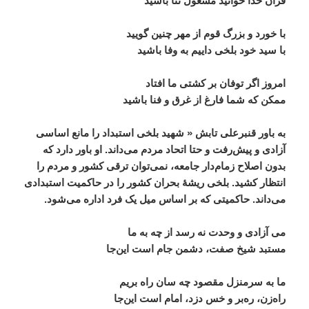
قرآن
خدا
خوانید
مشغول
ثنا
باشید
با
خورد
و
بزرگ
قوم
از
مهر
چنین
گویید
با
سید
خود
بلخی
داییم
به
وفا
باشید
امروز
اگر
توفان
بر
کشتی
ما
افتاد
ممکن
که
شما
فارغ
از
غرق
و
فنا
باشید
به
باور
قنبرعلی
تابش
«
شهید
بلخی
استبداد
را
مانع
اساسی
آزادی
و
پیش
رفت
و
حتا
اتحاد
مردم
می
داند
.
او
باور
دارد
که
بدون
اصلاح
زمام
دار
جامعه،
نمی
توان
ترقی
کشور
و
مردم
را
انتظار
کشید
.
بلخی
ریشۀ
بحران
کشور
را
در
حاکمیت
استبدادی
می
داند
.
حاکمیتی
که
بر
اساس
میل
یک
فرد
اداره
می
شود
.
می
آزادی
و
وحدت
نه
رسد
از
چه
به
ما
مستبد
شیخ
صفت،
دشمن
جام
است
این
جا
ما
به
سرمنزل
مقصود
چه
سان
راه
بریم
راه
زن،
ره
بر
و
خس
دزد،
امام
است
این
جا