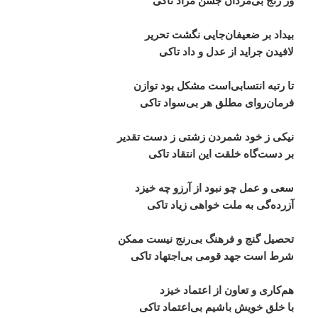
وز
رنج
بی
مردان
جشن
مراد
تاکی
بیداد
بر
ضعیفان
جایی
نگشت
تحریر
لافیدن
جراید
از
عدل
و
داد
تاکی
تا
رتبه
انتسابی
است
مشکل
بود
توازن
فرمان
روای
مطلق
هر
بی
سواد
تاکی
نیکی
ز
خود
شمردن
زشتی
ز
دست
تقدیر
بر
دست
گاه
خلقت
این
انتقاد
تاکی
سعی
و
عمل
چو
نبود
از
آرزو
چه
خیزد
آزرده
گی
به
ملت
خواهی
زیاد
تاکی
تحصیل
گنج
و
فرهنگ
بی
رنج
نیست
ممکن
شرط
است
جهد
قومی
بی
اجتهاد
تاکی
هم
کاری
و
تعاون
از
اعتماد
خیزد
با
خلق
خویش
باشیم
بی
اعتماد
تاکی