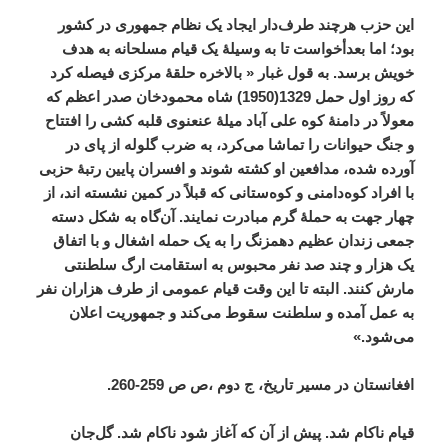
این
حزب
هرچند
طر
ف
دار
ایجاد
یک
نظام
جمهوری
در
کشور
بود؛
اما
بعدأخواست
تا
به
وسیلۀ
یک
قیام
مسلحانه
به
هدف
خویش
برسد
.
به
قول
غبار
«
بالاخره
حلقۀ
مرکزی
فیصله
کرد
که
روز
اول
حمل
1329(1950)
شاه
محمودخان
صدر
اعظم
که
معولاً
در
دامنۀ
کوه
علی
آباد
میلۀ
عنعنوی
قلبه
کشی
را
افتتاح
و
جنگ
حیوانات
را
تماشا
می
کرد،
به
ضرب
گلوله
از
پای
در
آورده
شده،
مدافعین
او
کشته
شوند
و
افسران
پایین
رتبۀ
حزبی
با
افراد
کوه
دامنی
و
کوه
ستانی
که
قبلاً
در
کمین
نشسته
اند،
از
چهار
جهت
به
حملۀ
گرم
مبادرت
نمایند
.
آن
گاه
به
شکل
دسته
جمعی
زندان
عظیم
دهمزنگ
را
به
یک
حمله
اشغال
و
با
اتفاق
یک
هزار
و
چند
صد
نفر
محبوس
به
استقامت
ارگ
سلطنتی
مارش
کنند
.
البته
تا
این
وقت
قیام
عمومی
از
طرف
هزاران
نفر
به
عمل
آمده
و
سلطنت
سقوط
می
کند
و
جمهوریت
اعلان
می
شود
.»
افغانستان
در
مسیر
تاریخ،
ج
دوم
،ص
ص
259-260.
قیام
ناکام
شد
.
پیش
از
آن
که
آغاز
شود
ناکام
شد
.
گل
جان