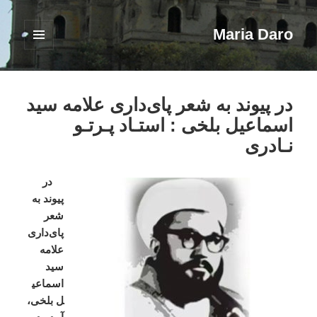
Maria Daro
فهرست
و
ابزارک‌ها
در پیوند به شعر پای‌داری علامه سید
اسماعیل بلخی : استـاد پـرتـو
نـادری
در
پیوند
به
شعر
پای
داری
علامه
سید
اسماعی
ل
بلخی،