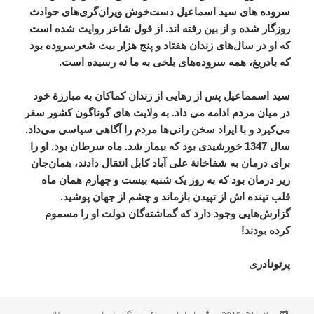
سروده
های
سید
اسماعیل
دست
خوش
ویران
گری
های
حوادث
روزگار
شده
و
از
بین
رفته
اند
.
از
قول
شاعر
روایت
شده
است
که
او
در
سال
های
زندان
هفتاد
و
پنج
هزار
بیت
شعرسروده
بود
که
بادریغ،
همه
سروده
های
بلخی
به
ما
نه
رسیده
است
.
سید
اسمماعیل
پس
از
رهایی
از
زندان
کماکان
به
مبارزۀ
خود
در
میان
مردم
ادامه
می
داد
.
به
ولایت
های
گوناگون
کشور
سفر
می
کیرد
و
با
ایراد
سخن
رانی
ها
مردم
را
آگاهی
سیاسی
می
داد
.
سال
1347
خورشیدی
بود
که
بیمار
شد
.
ماه
سرطان
بود
.
او
را
برای
درمان
به
شفاخانۀ
علی
آباد
کابل
انتقال
دادند،
همان
جان
زیر
درمان
بود
که
به
روز
یک
شنبه
بیست
و
چهارم
همان
ماه
قلب
تپنده
اش
از
تپیدن
بازماند
و
چشم
از
جهان
پوشید
.
گزارش
هایی
وجود
دارد
که
گماشته
گان
دولت
او
را
مسموم
کرده
بودند
!
پرتونادری