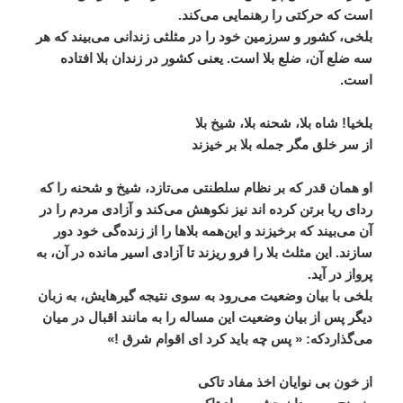
است
که
حرکتی
را
رهنمایی
می
کند
.
بلخی،
کشور
و
سرزمین
خود
را
در
مثلثی
زندانی
می
بیند
که
هر
سه
ضلع
آن،
ضلع
بلا
است
.
یعنی
کشور
در
زندان
بلا
افتاده
است
.
بلخیا
!
شاه
بلا،
شحنه
بلا،
شیخ
بلا
از
سر
خلق
مگر
جمله
بلا
بر
خیزند
او
همان
قدر
که
بر
نظام
سلطنتی
می
تازد،
شیخ
و
شحنه
را
که
ردای
ریا
برتن
کرده
اند
نیز
نکوهش
می
کند
و
آزادی
مردم
را
در
آن
می
بیند
که
برخیزند
و
این
همه
بلاها
را
از
زنده
گی
خود
دور
سازند
.
این
مثلث
بلا
را
فرو
ریزند
تا
آزادی
اسیر
مانده
در
آن،
به
پرواز
در
آید
.
بلخی
با
بیان
وضعیت
می
رود
به
سوی
نتیجه
گیرهایش،
به
زبان
دیگر
پس
از
بیان
وضعیت
این
مساله
را
به
مانند
اقبال
در
میان
می
گذاردکه
: «
پس
چه
باید
کرد
ای
اقوام
شرق
!»
از
خون
بی
نوایان
اخذ
مفاد
تاکی