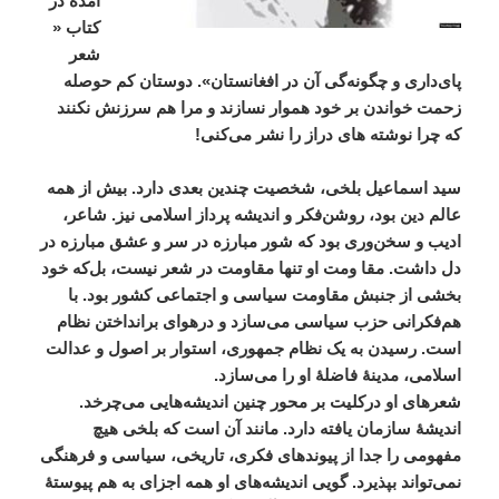
آمده
در
کتاب
«
شعر
پای
داری
و
چگونه
گی
آن
در
افغانستان
».
دوستان
کم
حوصله
زحمت
خواندن
بر
خود
هموار
نسازند
و
مرا
هم
سرزنش
نکنند
که
چرا
نوشته
‌
های
دراز
را
نشر
می
کنی
!
سید
اسماعیل
بلخی،
شخصیت
چندین
بعدی
دارد
.
بیش
از
همه
عالم
دین
بود،
روشن
فکر
و
اندیشه
پرداز
اسلامی
نیز
.
شاعر،
ادیب
و
سخن
وری
بود
که
شور
مبارزه
در
سر
و
عشق
مبارزه
در
دل
داشت
.
مقا
ومت
او
تنها
مقاومت
در
شعر
نیست،
بل
که
خود
بخشی
از
جنبش
مقاومت
سیاسی
و
اجتماعی
کشور
بود
.
با
هم
فکرانی
حزب
سیاسی
می
سازد
و
درهوای
برانداختن
نظام
است
.
رسیدن
به
یک
نظام
جمهوری،
استوار
بر
اصول
و
عدالت
اسلامی،
مدینۀ
فاضلۀ
او
را
می
سازد
.
شعرهای
او
درکلیت
بر
محور
چنین
اندیشه
هایی
می
چرخد
.
اندیشۀ
سازمان
یافته
دارد
.
مانند
آن
است
که
بلخی
هیچ
مفهومی
را
جدا
از
پیوندهای
فکری،
تاریخی،
سیاسی
و
فرهنگی
نمی
تواند
بپذیرد
.
گویی
اندیشه
های
او
همه
اجزای
به
هم
پیوستۀ