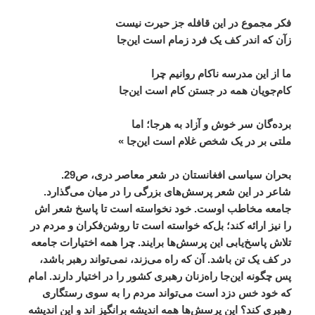
فکر
مجموع
در
این
قافله
جز
حیرت
نیست
زآن
که
اندر
کف
یک
فرد
زمام
است
این
جا
ما
از
این
مدرسه
ناکام
روانیم
چرا
کام
جویان
همه
در
جستن
کام
است
این
جا
برده
گان
سر
خوش
و
آزاد
به
هرجا؛
اما
ملتی
بر
در
یک
شخص
غلام
است
این
جا
»
بحران
سیاسی
افغانستان
در
شعر
معاصر
دری،
ص
29.
شاعر
در
این
شعر
پرسش
های
بزرگی
را
در
میان
می
گذارد
.
جامعه
مخاطب
اوست
.
خود
نخواسته
است
تا
پاسخ
شعر
اش
را
نیز
ارائه
کند؛
بل
که
خواسته
است
تا
روشن
فکران
و
مردم
در
تلاش
پاسخ
یابی
این
پرسش
ها
برایند
.
چرا
همه
اختیارات
جامعه
در
کف
یک
تن
باشد
.
آن
که
راه
می
زند،
نمی
تواند
رهبر
باشد،
پس
چگونه
این
جا
راه
زنان
رهبری
کشور
را
در
اختیار
دارند
.
امام
که
خود
خس
دزد
است
می
تواند
مردم
را
به
سوی
رستگاری
رهبری
کند؟
این
پرسش
ها
همه
اندیشه
برانگیز
اند
و
این
اندیشه