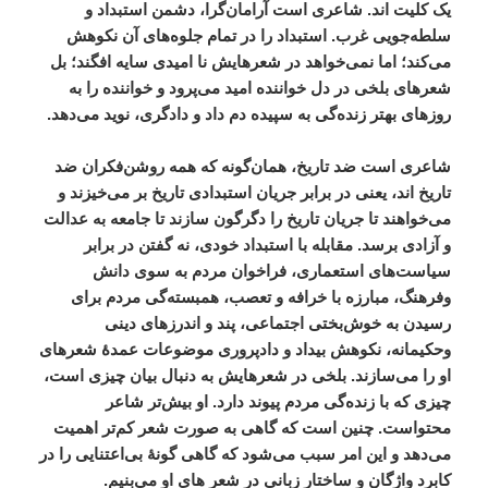
یک
کلیت
اند
.
شاعری
است
آرامان
گرا،
دشمن
استبداد
و
سلطه
جویی
غرب
.
استبداد
را
در
تمام
جلوه
های
آن
نکوهش
می
کند؛
اما
نمی
خواهد
در
شعرهایش
نا
امیدی
سایه
افگند؛
بل
شعرهای
بلخی
در
دل
خواننده
‌
امید
می
پرود
و
خواننده
را
به
روزهای
بهتر
زند
ه
گی
به
سپیده
دم
داد
و
دادگری،
نوید
می
دهد
.
شاعری
است
ضد
تاریخ،
همان
گونه
که
همه
روشن
فکران
ضد
تاریخ
اند،
یعنی
در
برابر
جریان
استبدادی
تاریخ
بر
می
خیزند
و
می
خواهند
تا
جریان
تاریخ
را
دگرگون
سازند
تا
جامعه
به
عدالت
و
آزادی
برسد
.
مقابله
با
استبداد
خودی،
نه
گفتن
در
برابر
سیاست
های
استعماری،
فراخوان
مردم
به
سوی
دانش
وفرهنگ،
مبارزه
با
خرافه
و
تعصب،
همبسته
گی
مردم
برای
رسیدن
به
خوش
بختی
اجتماعی،
پند
و
اندرزهای
دینی
وحکیمانه،
نکوهش
بیداد
و
دادپروری
موضوعات
عمدۀ
شعرهای
او
را
می
سازند
.
بلخی
در
شعرهایش
به
دنبال
بیان
چیزی
است،
چیزی
که
با
زنده
گی
مردم
پیوند
دارد
.
او
بیش
تر
شاعر
محتواست
.
چنین
است
که
گاهی
به
صورت
شعر
کم
تر
اهمیت
می
دهد
و
این
امر
سبب
می
شود
که
گاهی
گونۀ
بی
اعتنایی
را
در
کابرد
واژگان
و
ساختار
زبانی
در
شعر
های
او
می
بنیم
.