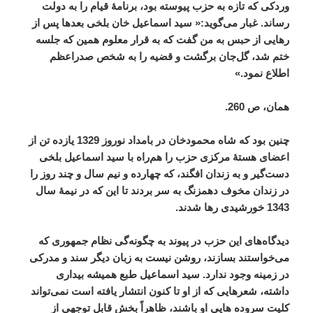
وردکی
که
تازه
به
حزب
پیوسته
بود،
برنامۀ
قیام
را
به
دولت
رساند
.
غبار
می
گوید
:«
سید
اسماعیل
خان
بلخی
بعدها
پس
از
رهایی
از
حبس
به
من
گفت
که
به
قرار
معلوم
همین
که
جلسه
ختم
شد،
گل
جان
برگشت
و
قضیه
را
به
شخص
صدراعظم
اطلاع
نمود
.»
همان،
ص
260.
چنین
بود
که
شاه
محمودخان
در
بامداد
نوروز
1329
یازده
تن
از
اعضای
هستۀ
مرکزی
حزب
را
هم
راه
با
سید
اسماعیل
بلخی
دست
گیر
و
به
زندان
افگند،
که
چهارده
و
نیم
سال
و
چند
روز
را
در
زندان
مخوف
دهمزنگ
به
سر
بردند
تا
این
که
در
نیمۀ
سال
1343
خورشیدی
رها
شدند
.
دیدگاه
های
این
حزب
در
پیوند
به
چگونه
گی
نظام
جمهوری
که
می
خواستند
بسازند،
روشن
نیست
به
زبان
دیگر
سند
و
مدرکی
در
زمینه
وجود
ندارد
.
سید
اسماعیل
طبع
همیشه
بیداری
داشته،
شعرهایی
که
از
او
تا
کنون
انتشار
یافته
است
نمی
تواند
کلیت
سروده
هایی
او
باشند،
ظاهراً
بخش
قابل
توجهی
از