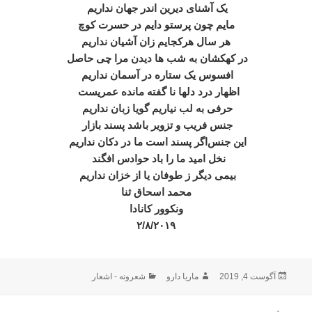
یک آشنای دیرین اندر جهان نداریم
مایم چون پرستو دایم در حسرت کوچ
هر سال هر‌کجایم زان آشیان نداریم
در کهکشان به شب ها دیدن مرا چی حاصل
افسوس یک ستاره در آسمان نداریم
اظهار درد دلها نا گفته مانده عمریست
حرفی به لب نیاریم گویا زبان نداریم
جنس فریب و تزویر باشد پسند بازار
این جنس‌اگر پسند است ما در دکان نداریم
نخل امید ما را باد حوادس افگند
بیمی دیگر ز طوفان یا از خزان نداریم
محمد اسحاق ثنا
ونکوور کانادا
۲/۸/۲۰۱۹
ارسال
نویسنده
دسته‌ها
آگوست 4, 2019
ماریا دارو
شعرونه - اشعار
شده
در
اهبری