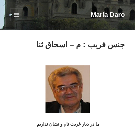
Maria Daro
فهرست
و
ابزارک‌ها
جنس فریب : م – اسحاق ثنا
ما در دیار غربت نام و نشان نداریم