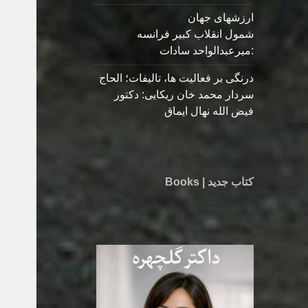
ارزشهای جهان
شمول انقلاب کبیر فرانسه
:میرعبدالواحد سادات
درنگی بر فعالیت ها، تالیفات؛ الحاج
سردار محمد خان ریکایی: دکتور
فیض الله نهال ایماق
کتاب جدید | Books