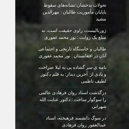
تحولات بدخشان؛نشانه‌های سقوط
یاپایان مأموریت طالبان : مهرالدین
مشید
ژورنالیست، راوی حقیقت است، نه
مبلغ یک روایت : نور محمد غفوری
طالبان و خاستگاه تاریخی و اجتماعی
آنان در افغانستان : نور محمد غفوری
نامه ی سر گشاده يی به ليلا صراحت
و یادی از آخرین دیدار: به قلم دکتور
لطیف ناظمی
درگذشت استاد روان فرهادی عالمی
را سوگوار ساخت : دکتور عنایت الله
شهرانی
در سوگ دانشمند فرهیخته، استاد
عبدالغفور روان فرهادی