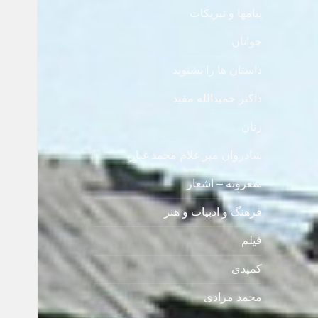
پیامها و تبریکات
جوانان
داستان ها را بشنوید
داکتر حمیدالله مفید
زنان
شادروان میر غلام محمد غبار
شعرونه – اشعار
فرهنگ و ادبیات و هنر
فیلم
کمیدی
محمد مرادی