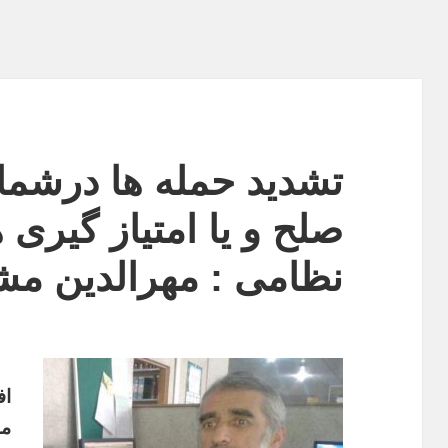
تشدید حمله ها درشما
صلح و یا امتیاز گیری
نظامی : مهرالدین مش
در
اف
مق