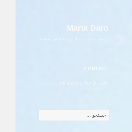
Maria Daro
در سـایـت مـاریـا دارو خـوش آمـدیـد
CONTACT
maria.daro@gmail.com
جستجو
برای: