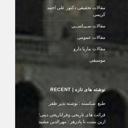
مقالات تحقیقی دکتور علی احمد
کریمی
مقالات سـیـاســی
مقالات عمومی
مقالات ماریا دارو
موسیقی
نوشته های تازه | RECENT
طبع شکسته : نوشته نذیر ظفر
قرائت های تاریخی وفراتاریخی دینی؛
ازبن بست تا پادزهر : مهرالدین مشید