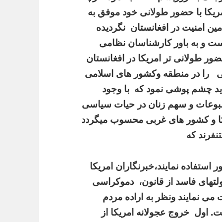
ریکا
با
حضور
طولانی
خود
موفق
به
مین
امنیت
در
افغانستان
نگردیده
ست
و
به
باور
کارشناسان
نظامی
ضور
طولانی
تر
امریکا
در
افغانستان
ی
را
در
منطقه
وکشور
های
اسلامی
ید
چشم
پوشی
نمود
که
با
وجود
بوعات
و
سهم
زنان
در
حیات
سیاسی
ا
و
کشور
های
غربی
محسوب
میگردد
نفرند
که
ر
استفاده
نمایند،خبرنگاران
امریکا
لتهای
فاسد
از
قانون،
دموکراسی
می
نمایند
ونظر
به
اراده
مردم
ت
.
اول
خروج
عجولانه
امریکا
از