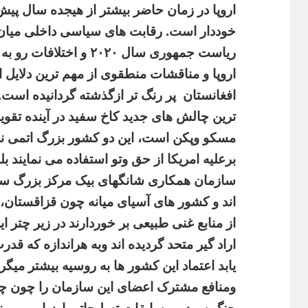
اروپا
در
زمان
حاضر
بیشتر
از
هیجده
سال
پیش
خوددار
است
.
رقابت
های
سیاسی
داخلی
میان
ریاست
جمهوری
سال
۲۰۲۰
و
اختلافات
رو
به
اروپا
و
مناقشات
منطقوی
از
مهم
ترین
دلایل
ا
افغانستان
پر
رنگ
تر
ازگذشته
گردانیده
است
.
ترین
چالش
های
جدید
کاخ
سفید
در
آینده
تقوی
مسکو
وپکن
است،
این
دو
کشور
بزرگ
اتمی
ن
برعلیه
امریکا
از
حق
وتو
استفاده
می
نمایند
بل
سازمان
همکاری
شانگهای
بیک
مرکز
بزرگ
سی
اند
و
کشور
های
آسیای
میانه
چون
قزاقستان،
از
منابع
غنی
طبیعی
بر
خوردارند
در
زیر
چتر
ای
اراد
گیر
متحد
گردیده
اند
وبه
هراندازه
که
قدر
یابد
اعتماد
این
کشور
ها
به
روسیه
بیشتر
میگرد
ومنافع
مشترک
اعضای
این
سازمان
را
چون
چ