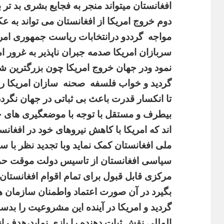
افغانستان
میتواند
منجر
به
فجایع
بشری
بد
تر
ب
دوم
خروج
امریکا
از
افغانستان
می
تواند
به
عک
مواجه
گرددو
درانتخابات
ریاست
جمهوری
امر
سربازان
امریکا
صدمه
جبران
ناپذیر
به
غرور
ام
نمود
ودر
جهان
خروج
امریکا
چون
بزرگترین
ش
گردید
و
خواب
فلسفه
صحنه
سازان
امریکا
را
تا
انکسار
قدرت
باعث
بی
ثباتی
در
جهان
نگردد
بیطرف
و
مستقل
با
توجه
با
موضعگیری
های
ج
اند
که
امریکا
با
کاهش
نیروهای
خود
در
افغانس
ملی
افغانستان
کمک
نماید
وبا
تجدید
نظر
با
سی
سیاسی
افغانستان
از
تاسیس
دولت
موقت
حم
مرکزی
قابل
قبول
برای
تمام
اقوام
افغانستان
بگیرد
در
آن
صورت
اعتماد
واطمنان
سازمان
ه
گردید
و
امریکا
در
آینده
این
مشروعیت
را
بدس
المللی
نقش
ثبات
دهنده
را
بازی
نماید،هدف
از