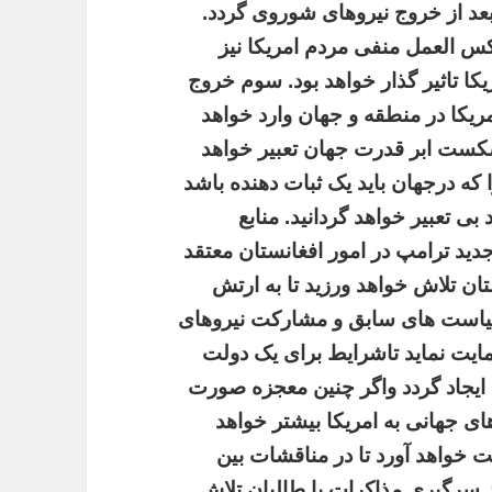
عد
از
خروج
نیروهای
شوروی
گردد
.
س
العمل
منفی
مردم
امریکا
نیز
یکا
تاثیر
گذار
خواهد
بود
.
سوم
خروج
ریکا
در
منطقه
و
جهان
وارد
خواهد
کست
ابر
قدرت
جهان
تعبیر
خواهد
که
درجهان
باید
یک
ثبات
دهنده
باشد
بی
تعبیر
خواهد
گردانید
.
منابع
دید
ترامپ
در
امور
افغانستان
معتقد
تان
تلاش
خواهد
ورزید
تا
به
ارتش
است
های
سابق
و
مشارکت
نیروهای
ایت
نماید
تاشرایط
برای
یک
دولت
ایجاد
گردد
واگر
چنین
معجزه
صورت
ای
جهانی
به
امریکا
بیشتر
خواهد
ت
خواهد
آورد
تا
در
مناقشات
بین
سرگیری
مذاکرات
با
طالبان
تلاش