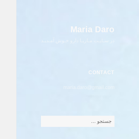
Maria Daro
در سـایـت مـاریـا دارو خـوش آمـدیـد
CONTACT
maria.daro@gmail.com
جستجو
برای: