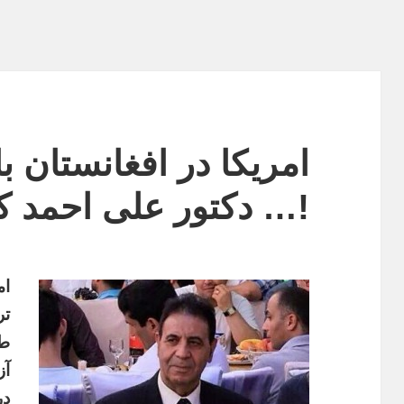
امریکا در افغانستان ب
!… دکتور علی احمد 
ام
تر
طا
آز
در