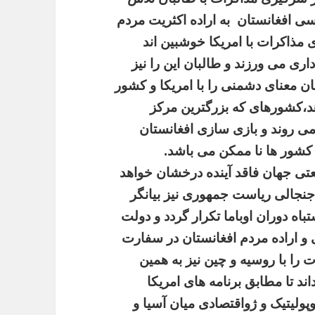
سی
افغانستان
به
اراده
اکثریت
مردم
ی
مذاکرات
با
امریکا
خوشبین
اند
اری
می
ورزند
و
طالبان
این
را
نیز
ان
معنای
دشمنی
را
با
امریکا
و
کشور
د،کشورهای
که
بزرگترین
مرکز
ی
روند
و
بازی
سازی
افغانستان
کشور
ها
نا
ممکن
می
باشد
.
تی
جهان
فاقد
آینده
درخشان
خواهد
جنجالی
ریاست
جمهوری
نیز
بیانگر
تباه
دوران
اوباما
تکرار
گردد
و
دولت
و
اراده
مردم
افغانستان
در
سفارت
ت
را
با
روسیه
و
چین
نیز
به
همین
اند
تا
مطابق
برنامه
های
امریکا
پولیتیک
و
ژواقتصادی
میان
آسیا
و