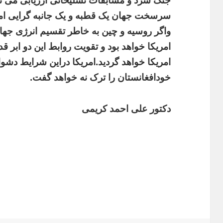
جنگ
سرد
و
مسابقات
تسلیحاتی
ارزیابی
می
ن
سرسخت
جهان
یک
قطبه
و
یک
جانبه
گرایی
ام
واگر
روسیه
و
چین
به
خاطر
تقسیم
انرژی
جها
امریکا
خواهد
بود
و
تقویت
روابط
این
دو
ابر
قد
امریکا
خواهد
گردید
.
امریکا
دراین
شرایط
دشوا
خودافغانستان
را
ترک
نه
خواهد
گفت
.
دکتور
علی
احمد
کریمی