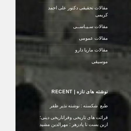
مقالات تحقیقی دکتور علی احمد
کریمی
مقالات سـیـاســی
مقالات عمومی
مقالات ماریا دارو
موسیقی
نوشته های تازه | RECENT
طبع شکسته : نوشته نذیر ظفر
قرائت های تاریخی وفراتاریخی دینی؛
ازبن بست تا پادزهر : مهرالدین مشید