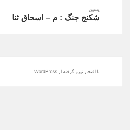
پسین
شکنج جنگ : م – اسحاق ثنا
نوشته
بعدی:
با افتخار نیرو گرفته از WordPress