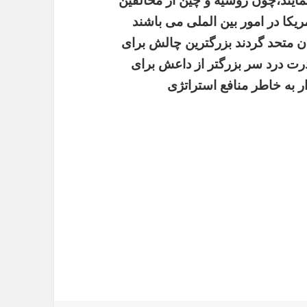
مایند،چون
روسیه
و
چین
از
مخالفین
ریکا
در
امور
بین
الملی
می
باشند
ن
متحد
گردند
بزرگترین
چالش
برای
رت
درد
سر
بزرگتر
از
داعش
برای
ر
به
خاطر
منافع
استراتژی