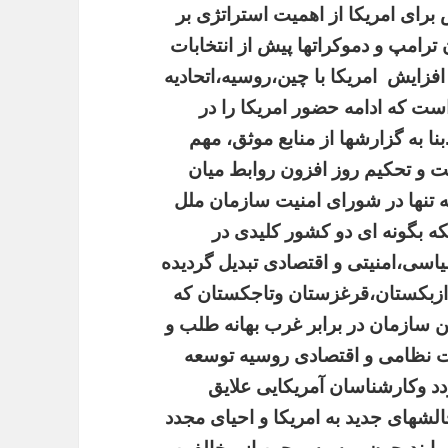
برای
امریکا
از
اهمیت
استراتژی
بر
ترامپ
و
دموکراتها
پیش
از
انتخابات
افزایش
امریکا
با
چین،روسیه،اتحادیه
ست
که
ادامه
حضور
امریکا
را
در
بنا
به
گزارشها
از
منابع
موثق،
مهم
ت
و
تحکیم
روز
افزون
روابط
میان
ه
تنها
در
شورای
امنیت
سازمان
ملل
که
بگونه
ای
دو
کشور
کلیدی
در
اسی،امنیتی
و
اقتصادی
تبدیل
گردیده
ازبکستان،قرغزستان
وتاجکستان
که
ن
سازمان
در
برابر
غرب
بهانه
طلب
و
ت
نظامی
و
اقتصادی
روسیه
توسعه
د
وکارشناسان
آمریکایی
علایق
الشهای
جدید
به
امریکا
و
احیای
مجدد