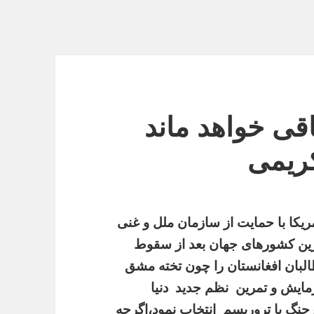
اقی خواهد ماند
کریمی
ریکا
با
حمایت
از
سازمان
ملل
و
غنی
ین
کشورهای
جهان
بعد
از
سقوط
لبان
افغانستان
را
چون
تخته
مشق
مایش
و
تمرین
نظم
جدید
دنیا
جنگ
با
تروریسم
انتخاب
نمود،اگرچه