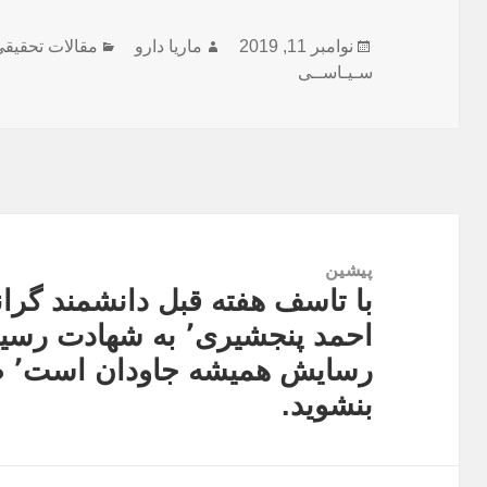
ارسال
نویسنده
دسته‌ها
نوامبر 11, 2019
ماریا دارو
مقالات تحقیقی
شده
سـیـاســی
در
راهبری
نوشته
پیشین
با تاسف هفته قبل دانشمند گرا
نوشته
احمد پنجشیری٬ به شه
قبلی:
رس
بنشوید.