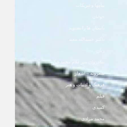
پیامها و تبریکات
جوانان
داستان ها را بشنوید
داکتر حمیدالله مفید
زنان
شادروان میر غلام محمد غبار
شعرونه – اشعار
فرهنگ و ادبیات و هنر
فیلم
کمیدی
محمد مرادی