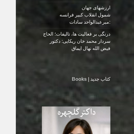
ارزشهای جهان
شمول انقلاب کبیر فرانسه
:میرعبدالواحد سادات
درنگی بر فعالیت ها، تالیفات؛ الحاج
سردار محمد خان ریکایی: دکتور
فیض الله نهال ایماق
کتاب جدید | Books