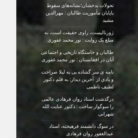
تحولات بدخشان؛نشانه‌های سقوط
یاپایان مأموریت طالبان : مهرالدین
مشید
ژورنالیست، راوی حقیقت است، نه
مبلغ یک روایت : نور محمد غفوری
طالبان و خاستگاه تاریخی و اجتماعی
آنان در افغانستان : نور محمد غفوری
نامه ی سر گشاده يی به ليلا صراحت
و یادی از آخرین دیدار: به قلم دکتور
لطیف ناظمی
درگذشت استاد روان فرهادی عالمی
را سوگوار ساخت : دکتور عنایت الله
شهرانی
در سوگ دانشمند فرهیخته، استاد
عبدالغفور روان فرهادی