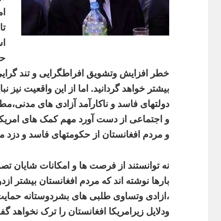
ام
تا
ا
ح
خطر
افزایش
وتشویق
افراطگرایی
و
تند
گرای
بیشتر
خواهد
گردانید
.
اما
از
این
واقعیت
نیز
نبا
دولتهای
فاسد
و
ناکارآمد
آزادی
های
مدنی،مط
و
اجتماعی
از
دست
آورد
مهم
کمک
های
امریک
و
مردم
افغانستان
از
حکومتهای
فاسد
و
دزد
مت
نه
توانستند
از
فرصت
ها
و
امکانات
شایان
تصو
بارها
نوشته
اند
که
مردم
افغانستان
بیشتر
ازدو
،ازادی
وتساوی
طلبی
های
بشردوستانه
حمایت
ودلایل
زیرامریکا
افغانستان
را
ترک
نخواهد
گف