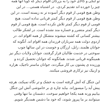
تو لنگی و کالای خود را به بزرگان اقوام دیگر که گویا آنها همه
چیز را خورده اند تقدیم کردی، در اشتباه هستی… در این
وطن هیچ قومی از قوم دیگر آسوده تر نه زیسته است، در این
وطن هیچ قومی از قوم دیگر کمتر قربانی نداده است، هیچ
قومی از قوم دیگر کمتر تلاش نکرده است، هیچ قومی از قوم
دیگر کمتر متضرر و خساره مند نشده است. در لشکر طالب
بیشتر کسانی که کشته میشوند متشکل از همه اقوام اند، در
اردوی دولت همه سربازان فرزندان همه اقوام اند. آنگونه که
جوانان هلمند، زابل، ارزگان و خوست در این سالها چوب
سوختی در خدمت طالبان قرار گرفتند، جوانان ولایات دیگر نیز
همینگونه قربانی شدند. همانگونه که جوانان تحصیل کرده و
ورزیده ی پشتون بی کار میگردند، جوانان ماستر تاجیک، هزاره
و ازبیک نیز ترکاری فروشی میکنند.
این جنگل که آتش گرفته است به خشک و تر نگاه نمیکند، هرچه
پیش آید را میسوزاند. بیاید چاره ی بر خاموشی آتش این جنگل
بیابیم ورنه همه یکجا خواهیم سوخت. دشمنان ما تنها وقتی
میتوانند بر ما پیروز شوند، که خود ما دشمن همدیگر شویم.