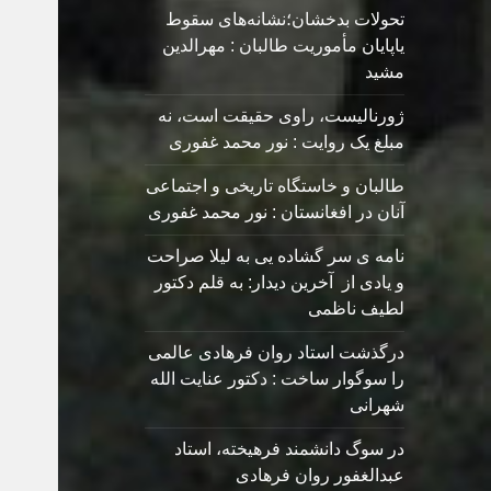
تحولات بدخشان؛نشانه‌های سقوط
یاپایان مأموریت طالبان : مهرالدین
مشید
ژورنالیست، راوی حقیقت است، نه
مبلغ یک روایت : نور محمد غفوری
طالبان و خاستگاه تاریخی و اجتماعی
آنان در افغانستان : نور محمد غفوری
نامه ی سر گشاده يی به ليلا صراحت
و یادی از آخرین دیدار: به قلم دکتور
لطیف ناظمی
درگذشت استاد روان فرهادی عالمی
را سوگوار ساخت : دکتور عنایت الله
شهرانی
در سوگ دانشمند فرهیخته، استاد
عبدالغفور روان فرهادی