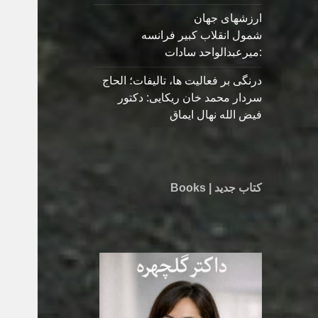
ارزشهای جهان
شمول انقلاب کبیر فرانسه
:میرعبدالواحد سادات
درنگی بر فعالیت ها، تالیفات؛ الحاج
سردار محمد خان ریکایی: دکتور
فیض الله نهال ایماق
کتاب جدید | Books