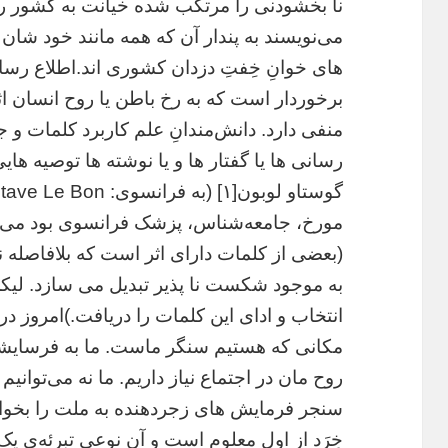
نا بخشودنی را مرتکب شده خیانت به کشور را 
می‌نویسند به پندار آن که همه مانند خود شان
های خوانِ خِفتِ دزدان کشوری اند.اطلاع رسا
برخوردار است که به رخ باطن یا روح انسان ا
منفی دارد. دانش‌مندانِ علم کاربرد کلمات و 
رسانی ها یا گفتار ها و یا نوشته ها توصیه های
مورخ، جامعه‌شناس، پزشک فرانسوی بود می 
(بعضی از کلمات دارای اثر است که بلافاصله نیر
به موجود شکست نا پذیر تبدیل می سازد. لیکن 
انتخاب و ادای این کلمات را دریافت.)امروز در
مکانی که هستیم سنگر ماست. ما به فرسایشات‌
روح مان در اجتماع نیاز داریم. ما نه می‌‌توا
سنجر فرمایش های زجردهنده به ملت را بخوانی
خِرَد از اول معلوم است و آن نوعی تبرئه‌ی ی