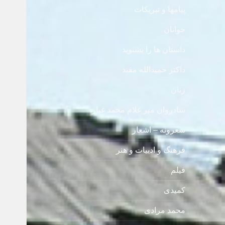
پیامها و تبریکات
جوانان
داستان ها را بشنوید
داکتر حمیدالله مفید
زنان
شادروان میر غلام محمد غبار
شعرونه – اشعار
فرهنگ و ادبیات و هنر
فیلم
کمیدی
محمد مرادی