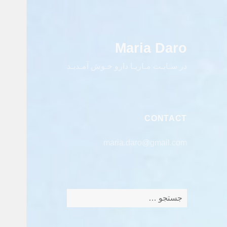
Maria Daro
در سـایـت مـاریـا دارو خـوش آمـدیـد
CONTACT
maria.daro@gmail.com
جستجو
برای: