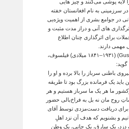
لایه پوشی می‌کنند و چیز هایی
 در سرزمینی به نام افغانستان خفته
نی در جوامع بشری از اهمیت ویژه‌یی
ثرگذاری های آنی و دراز مدت مثبت و
جملات برای اثرگذاری چنان اطلاع
ی مهمی دارند.
گوستاو لوبون[۱] (به فرانسوی: Gustave Le Bon) (۱۸۴۱–۱۹۳۱ میلادی) فیلسوف،
گوید:
وی باطنی سرباز را بالا برده و او را
باید یک فرمانده بزرگ بود تا طریقه
‌کشور ما هر یک ما سرباز هستیم ‌و هر
ِ روح مان نه بل به فراخ‌بالی حضور
نیم برای دریافت دست‌مزدی توسط آقای
م و بشنویم که هدف آن نزد اهلِ
ک دزد،‌ یک سارق، یک جانی، یک وطن