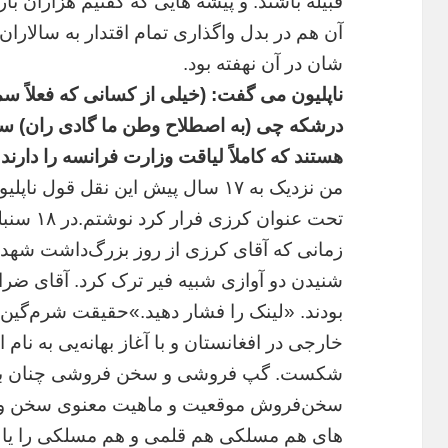
قبیله باشند. و پیشه هایی که گفتیم هزاران بار
آن هم در بدل واگذاری تمام اقتدار به سالاران 
شان در آن نهفته بود.
ناپلیون می گفت: (خیلی از کسانی که فعلاً سمت
درشکه چی (به اصطلاح وطن ما گادی ران) سا
هستند که کاملاً لیاقت وزارت فرانسه را دارند.
من نزدیک به ۱۷ سال پیش این نقل قول 
زمانی که آقای کرزی از روز بزرگ‌داشت شهدا 
شنیدن دو آوازی شبیه فیر ترک کرد. آقای ضرا
بودند. «لینک را فشار دهید.»حقیقت شرم‌گین
خارجی در افغانستان و با آغاز بهانه‌یی به نام
شکست. گپ فروشی و سخن فروشی چنان بازار
سخن‌فروش موقعیت و ماهیت معنوی ‌سخن و قل
های هم مسلکی هم قلمی و هم مسلکی را یا م