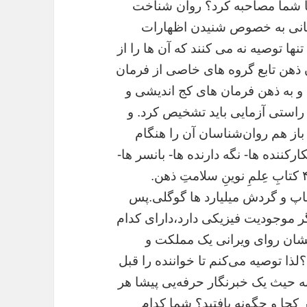
با شما مصاحبه کرد؟ روان شناخت
مانی به خصوص شنیدن اظهارات
 توصیه نه می کنند که آن ها را از
نان ذهن تابع گروه های خاصی از فرمان
د و به ذهن فرمان های کج اندیشی ‌و
 راستی آزمایی باید تشخیص کرد. و
از هم روان‌شناسان آن را هنگام
ارکننده ها- نگه دارنده ها- بانسر ها-
جمع کننده ها و گمراه کننده ها. ص ۴۱۷ تا ۴۲۱ کتابِ عِلمِ نوینِ سلامتِ ذهن.
ز ۲۰۰ میلیون نسخه چاپ و گردش میلیارد ها گوگلی.پس
ر موجودیت فیزیکی دارد،‌دارای کدام
 ایشان روای ویرانی یک مملکت و
ا توصیه می‌کنم تا خواننده را قبل
 حیث یک خبرنگار حرفه‌‌یی پیشا هر
 کجا ‌و چگونه یافتید؟ شما کدام