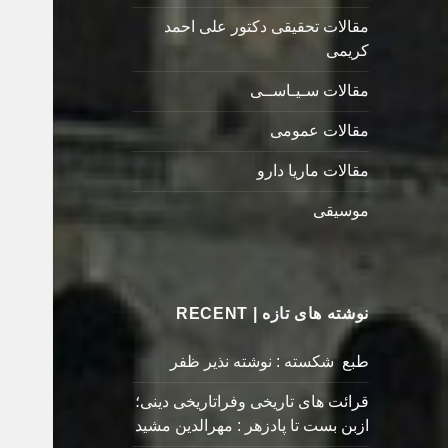
مقالات تحقیقی دکتور علی احمد
کریمی
مقالات سـیـاســی
مقالات عمومی
مقالات ماریا دارو
موسیقی
نوشته های تازه | RECENT
طبع شکسته : نوشته نذیر ظفر
قرائت های تاریخی وفراتاریخی دینی؛
ازبن بست تا پادزهر : مهرالدین مشید