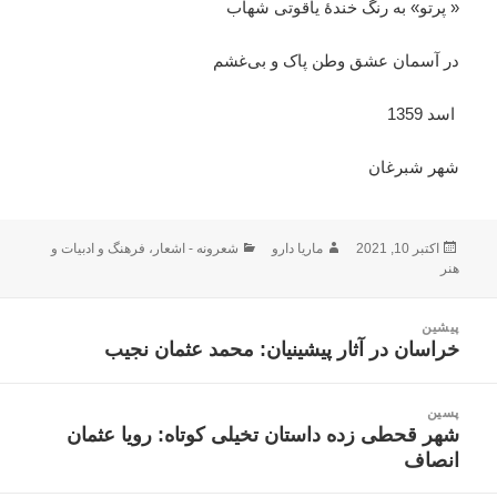
« پرتو» به رنگ خندۀ یاقوتی شهاب
در آسمان عشق وطن پاک و بی‌غشم
اسد 1359
شهر شبرغان
ارسال
نویسنده
دسته‌ها
اکتبر 10, 2021
ماریا دارو
شعرونه - اشعار
،
فرهنگ و ادبیات و
شده
هنر
در
اهبری
پیشین
وشته
خراسان در آثار پیشینیان: محمد عثمان نجیب
نوشته
قبلی:
پسین
شهر قحطی زده داستان تخیلی کوتاه: رویا عثمان
نوشته
انصاف
بعدی: