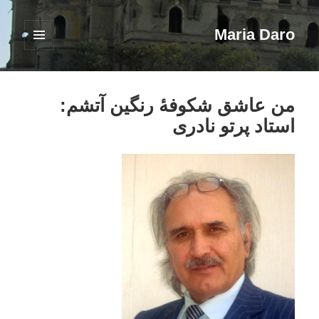
Maria Daro
فهرست
و
ابزارک‌ها
من عاشق شکوفۀ رنگین آتشم:
استاد پرتو نادری