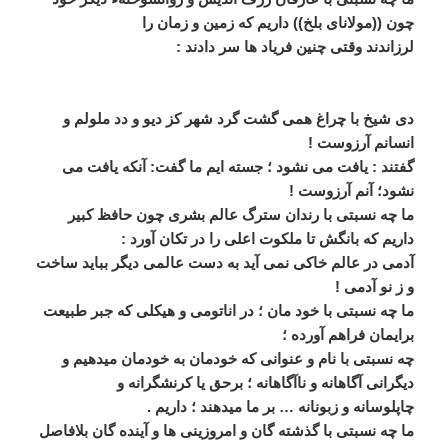
چون ((مولانای بلخ)) داريم که زمين و زمان را
لرزاندند وقتی چنين فرياد ھا سر دادند :
دی شيخ با چراغ ھمی گشت گرد شھر کز ديو و دد ملولم و
انسانم آرزوست !
گفتند : يافت می نشود ؛ جسته ايم ما گفت: آنکه يافت می
نشود؛ آنم آرزوست !
ما چه نسبتی با رندان سترگ عالم بشری چون حافظ کبير
داريم که بانگش تا ملکوت اعلی را در تکان آورد :
آدمی در عالم خاکی نمی آيد به دست عالمی ديگر ببايد ساخت
و ز نو آدمی !
ما چه نسبتی با خود مان ؛ در اناتومی و ھيکلی که جبر طبيعت
برايمان فراھم آورده ؛
چه نسبتی با نام و عنوانی که خودمان به خودمان ميدھيم و
ديگرانی آگاھانه و ناآگاھانه ؛ برحق يا کرنشگرانه و
چاپلوسانه و زبونانه … بر ما ميدھند ؛ داريم .
ما چه نسبتی با گذشته گان و امروزينی ھا و آينده گان بلافاصل