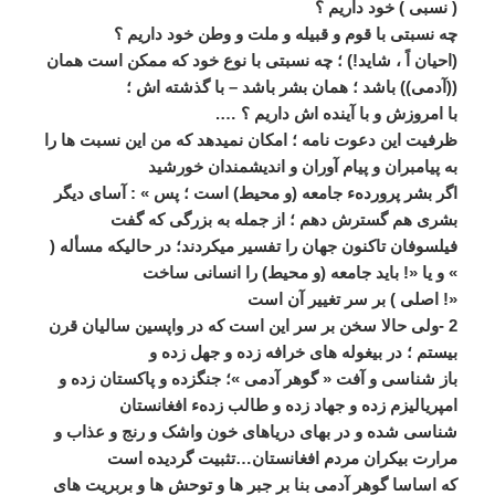
( نسبی ) خود داريم ؟
چه نسبتی با قوم و قبيله و ملت و وطن خود داريم ؟
(احيان اً ، شايد!) ؛ چه نسبتی با نوع خود که ممکن است ھمان
((آدمی)) باشد ؛ ھمان بشر باشد – با گذشته اش ؛
با امروزش و با آينده اش داريم ؟ ….
ظرفيت اين دعوت نامه ؛ امکان نميدھد که من اين نسبت ھا را
به پيامبران و پيام آوران و انديشمندان خورشيد
اگر بشر پروردهء جامعه (و محيط) است ؛ پس » : آسای ديگر
بشری ھم گسترش دھم ؛ از جمله به بزرگی که گفت
فيلسوفان تاکنون جھان را تفسير ميکردند؛ در حاليکه مسأله (
» و يا «! بايد جامعه (و محيط) را انسانی ساخت
«! اصلی ) بر سر تغيير آن است
2 -ولی حالا سخن بر سر اين است که در واپسين ساليان قرن
بيستم ؛ در بيغوله ھای خرافه زده و جھل زده و
باز شناسی و آفت « گوھر آدمی »؛ جنگزده و پاکستان زده و
امپرياليزم زده و جھاد زده و طالب زدهء افغانستان
شناسی شده و در بھای درياھای خون واشک و رنج و عذاب و
مرارت بيکران مردم افغانستان…تثبيت گرديده است
که اساسا گوھر آدمی بنا بر جبر ھا و توحش ھا و بربريت ھای