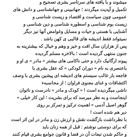
ميشوند و با يافته ھای سرتاسر بشری تصحيح و
تکميل و آپديت ميگردند ؛ جھانبينی و جھانشناسی و دانش ھای
عمومی چون سياست و اقتصاد و زيست شناسی و
زيست بوم شناسی و اسطوره شناسی و دين شناسی و
آشنايی با ھستی و حيات و مسايل وغوامض آنھا نيز ديگر
نميتواند فقط انديشه ھای قالبی ی کھن باشد .
پس از ھزاران سال افت و خيز و وھم و خيال که بيشترينه به
جنون منتھی گرديده است ؛ بالاخره مسلم گرديده
پيوند ارگانيک دارد و حتی ناکامی ھای بيشتر « مادر » ی او و
باعنصری به نام « دوران کودکی » که عقل بشری با
فاجعه بار غالب سيستم ھای انديشه ای پيشين بشری با وصف
اکتشافات و غنای معنوی فراوان ؛ از محاسبهء
ناشی ميگرديده است ! « کودک و مادر » نادرست و ناتوان
اينجاست و به نظر ميرسد که برای بشريت ؛ اين کار خيلی «
گوھر اصيل آدمی » اھميت ترکيز و تمرکز بر روی
دير ھم شده است !
با نظرداشت بازگشت نقش و ارزش زن و مادر در اين اثر است
که برای دوستی نوشتم : قبل از ھمه زنان بايد
و حاکم شدن تبعات آن در قضا و قانون جوامع بشری قيام کنند