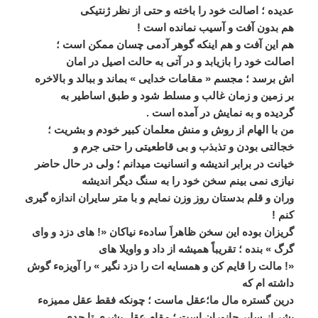
عديده ؛ اصالت خود را باخته و حتی از نظر ژنتيکی
ھم بدون آفت و آسيب نمانده است !
ھم اين آفت و ھم اينکه گوھر آدمی چسان ممکن است ؛
اصالت خود را بازيابد و در آتی به حالت اصيل در امان
اش برسد ؛ مجسم « مقامات خدايی » بماند و ببالد و بالاخره
بر زمين و زمان غالب و مسلط شود و طبق اساطير به
گرديده و به نمايش در آمده است .
من با الھام از روش و منش معلمان کبير خودم و بشريت ؛
خجالتی بودن و تذبذب و بی قاطعيتی را حتی جرم و
خيانت در برابر انديشه و انسانيت ميدانم ؛ ولی در حال حاضر
نيازی نمی بينم سخن خود را به سنگ ديگر انديشه
وران و قلم بدستان روز وزن نمايم و با متر سايران اندازه گيری
کنم !
گريزان بوده اين سخن ظاھراَ سادهء نياکان «! ھای دزد و وای
گرگ » بنده ؛ تقريباً ھميشه از داد و واويلا ھای
«! مالت را قايم کن و ھمسايه ات را دزد نگير » را آويزهء گوش
داشته ام که
درين گستره مال ما؛عقل ماست ؛ چونکه فقط عقل مميزهء
بشر از ساير جانوران است ؛ مقام عقل بشری تا حدی