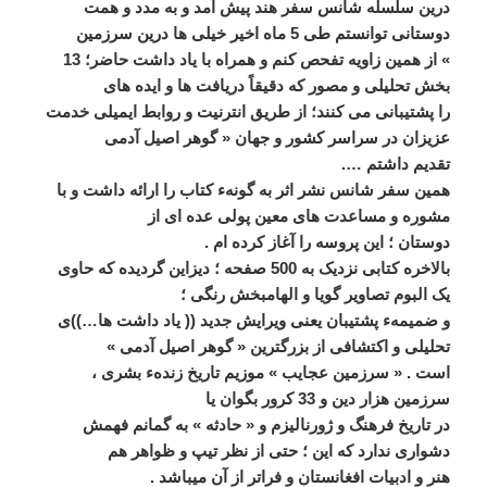
درين سلسله شانس سفر ھند پيش آمد و به مدد و ھمت
دوستانی توانستم طی 5 ماه اخير خيلی ھا درين سرزمين
» از ھمين زاويه تفحص کنم و ھمراه با ياد داشت حاضر؛ 13
بخش تحليلی و مصور که دقيقاً دريافت ھا و ايده ھای
را پشتيبانی می کنند؛ از طريق انترنيت و روابط ايميلی خدمت
عزيزان در سراسر کشور و جھان « گوھر اصيل آدمی
تقديم داشتم ….
ھمين سفر شانس نشر اثر به گونهء کتاب را ارائه داشت و با
مشوره و مساعدت ھای معين پولی عده ای از
دوستان ؛ اين پروسه را آغاز کرده ام .
بالاخره کتابی نزديک به 500 صفحه ؛ ديزاين گرديده که حاوی
يک البوم تصاوير گويا و الھامبخش رنگی ؛
و ضميمهء پشتيبان يعنی ويرايش جديد (( ياد داشت ھا…))ی
تحليلی و اکتشافی از بزرگترين « گوھر اصيل آدمی »
است . « سرزمين عجايب » موزيم تاريخ زندهء بشری ،
سرزمين ھزار دين و 33 کرور بگوان يا
در تاريخ فرھنگ و ژورناليزم و « حادثه » به گمانم فھمش
دشواری ندارد که اين ؛ حتی از نظر تيپ و ظواھر ھم
ھنر و ادبيات افغانستان و فراتر از آن ميباشد .