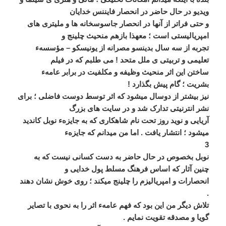
ويديو در حال حاضر در انحصار فايننس خدايان
و حتی فراتر از آنھا در انحصار جاسوسخانه ھا و مليتری ھای
امپرياليستی است ؛ معھذا بازھم منحيث چلينج و
تجربه از سه سال بدينسو مصرانه از يونيسکو – مؤسسهء
تعليمی و تربيتی ی ملل متحد ! می طلبم که در فيلم
ساختن اين اثر منحيث وظيفه و مکلفيت در برابر عامهء
بشريت ؛ گام پيش بگذارد !
نيز بيشتر از دوسال ميشود که اثر توسط دوست فاضلی ؛ برای
نشر انترنيتی تدارک شد و در سايت ھای بزرگ
آريايی و نويد روز تحت نام شاھکاری که به جايزهء نوبل کانديد
ميشود ؛ انتشار يافت . اما من ميدانم که جايزهء
3
نوبل بخصوص در حال حاضر به دست کسانی نيست که به
چنين آثار که اساس فرھنگ مسلط پول خدايی و
انحصارات و امپرياليزم را چلينج ميکند ؛ روی خوش نشان دھند
.
تلاش ديگر من اين بود که فھم عامهء اثر را به نحوی با تصاير
گويا و مصدقه تقويت نمايم .