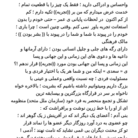
واحساس و ادراکی داريد ؛ فقط يک چيز را با قطعيت تمام ؛
خدمت عرض ميدارم که من بر ((تجربه)) تکيه دارم ؛ کم
از کم اکنون در لحظات پايانی ی عمر – حتی خودم را بدون
استعانت تجربه باور نمی کنم .وقتی چنين است ؛ چرا باری ؛
خودم را در پيوند با شما و شما را در پيوند با (( بشر بودن )) ؛
مالک فرھنگی
دارای رگه ھای جلی و جليل انسانی بودن ؛ دارای آرمانھا و
داعيه ھا و دعوی ھای اين زمانی و اين جھانی و پسا
اين زمانی و پسا اين جھانی بودن مورد ((تجربه)) قرار ندھم !؟
ی « سعدی » اينکه من و شما ھر يک با اختيار فردی و با
مسئوليت فردی ؛ چه نسبت واقعی وعملی و عينی با
بزرگ داريم وميتوانيم داشته باشيم که بشريت ؛ بالاخره خواه
ناخواه بر سر در قرارگاه بزرگترين و بيسابقه ترين
تشکل و تجمع منحصر به فرد خود (سازمان ملل متحد) منظومه
ای از او را با خط زرين نوشت و برافراشت که :
بنی آدم ؛ آعضای يک ديگر اند که در آفرينش ز يک گوھر اند ؛
چو عضوی به درد آورد روزگار ديگر عضو ھا را نماند قرار
تو کز محنت ديگران بی غمی نشايد که نامت نھند ؛ آدمی !
ما چه نسبتی با عارفان ژرف انديش و روانسوختهء ديگر خود