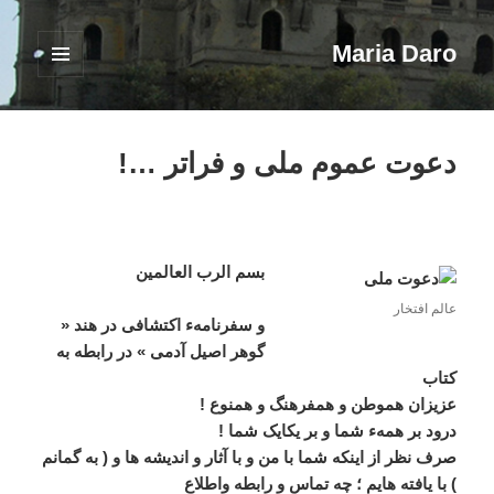
Maria Daro
فهرست
و
ابزارک‌ها
دعوت عموم ملی و فراتر …!
بسم الرب العالمين
عالم افتخار
و سفرنامهء اکتشافی در ھند «
گوھر اصيل آدمی » در رابطه به
کتاب
عزيزان ھموطن و ھمفرھنگ و ھمنوع !
درود بر ھمهء شما و بر يکايک شما !
صرف نظر از اينکه شما با من و با آثار و انديشه ھا و ( به گمانم
) با يافته ھايم ؛ چه تماس و رابطه واطلاع