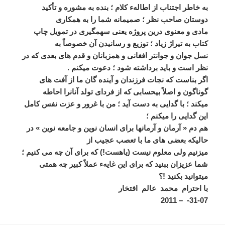
به خاطر اجتناب از اطالهء کلام ؛ بنده به مشوره و تأکيد
دوستان صاحب نظر ؛ صميمانه شما را به ھمکاری
مادی و معنوی درين پروژه يعنی سھمگيری در تمويل چاپ
کتاب به تيراژ زياد ؛ توزيع و رسانيدن آن خصوصاً به
نسل جوان و جوانتر افغانی و ھمزبانان و قدم ھای بعدی که در
نظر است و بايد برداشته شود ؛ دعوت ميکنم .
اگر بناست که نجات فرزندان و آينده گان ما از آفت ھای
گوناگون و اصلاً بيحسابی که از فردای تولد آنانرا احاطه
ميکند ؛ با گدايی به دست آيد ؛ من با غرور و عزت نفس کامل
اين گدايی را ميکنم ؛
ھم دم « آرمان و آرمانھا برای انسان نوين و جامعه نوين » در
حاليکه بعضی ھای ما با تعصب عجيب از
ميزنيم ولی معلوم نيست (ياھست!) که برای آن چه می کنيم ؛
شما عزيزان ببنيد که برای اين غايهء عملاً کبير چه ھمتی
ميتوانيد بکنيد !؟
با احترام محمد عالم افتخار
31-07- – 2011