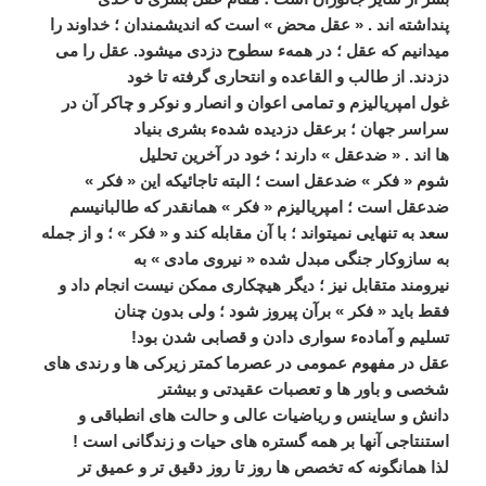
پنداشته اند . « عقل محض » است که انديشمندان ؛ خداوند را
ميدانيم که عقل ؛ در ھمهء سطوح دزدی ميشود. عقل را می
دزدند. از طالب و القاعده و انتحاری گرفته تا خود
غول امپرياليزم و تمامی اعوان و انصار و نوکر و چاکر آن در
سراسر جھان ؛ برعقل دزديده شدهء بشری بنياد
ھا اند . « ضدعقل » دارند ؛ خود در آخرين تحليل
شوم « فکر » ضدعقل است ؛ البته تاجائيکه اين « فکر »
ضدعقل است ؛ امپرياليزم « فکر » ھمانقدر که طالبانيسم
سعد به تنھايی نميتواند ؛ با آن مقابله کند و « فکر » ؛ و از جمله
به سازوکار جنگی مبدل شده « نيروی مادی » به
نيرومند متقابل نيز ؛ ديگر ھيچکاری ممکن نيست انجام داد و
فقط بايد « فکر » برآن پيروز شود ؛ ولی بدون چنان
تسليم و آمادهء سواری دادن و قصابی شدن بود!
عقل در مفھوم عمومی در عصرما کمتر زيرکی ھا و رندی ھای
شخصی و باور ھا و تعصبات عقيدتی و بيشتر
دانش و ساينس و رياضيات عالی و حالت ھای انطباقی و
استنتاجی آنھا بر ھمه گستره ھای حيات و زندگانی است !
لذا ھمانگونه که تخصص ھا روز تا روز دقيق تر و عميق تر