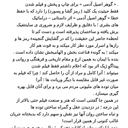
. « گوھر اصيل آدمی » برای چاپ و پخش و فيلم شدن
فقط حيثيت يک کليد ( رمز گشا و پسورد) را دارد که با حفظ
خطا « گوھر اصيل آدمی » اثر داستانی – دراماتيک
ھای بشری ؛ با دقايق و ظرايف لازم و ضروری ی ساينتفيک
برش يافته و ساختمان پذيرفته است و دست کم تا
لحظهء حاضر اين حقيقت را که در گشايش گنجينهء رمز ھا و
رازھا و اسرار مورد نظر کار ميکند و به قوت ھم کار
ميکند ؛ به گونهء قناعت بخش و الھامبخش نشان داده است .
بنده با ايمان به ھمين ارج و مقام تاريخی و فرھنگی و روانی و
پيداگوِ ژيک اثر بود که اعلام داشتم فقط فيلم شدن
ميتواند ؛ آنرا کامل و مراد از آن را حاصل کند ؛ چرا که فيلم به
صورت غير قابل مقايسه با ديگر وريانت ھا ؛ آنرا
ميان توده ھای مليونی مردم می برد و برای آنان قابل بھره
گيری ميسازد .
در ھمين جا گفتنی است که ھنر و صنعت فيلم حتی بالاتر از
اين درجه ؛ در دزديدن عقل و گمراه ساختن توده ھا
و تباه ساختن روان آنھا نيز نقش و سھم دارد که بدبختانه جريان
غالب کنونی از ھمين قرار است!
بنده با اينکه ميدانم امکانات تخنيکی ؛ مالی و ھنری ی سينما و