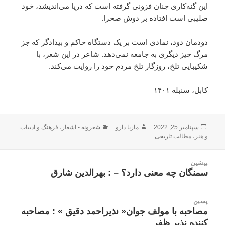
این گنه‌کاری چنان فزونی گرفته است که دریا می‌اندیشد، خود
صلیبی است افتاده بر دوش صحرا.
دودمان دود، نمادی است بر یک دستگاه حاکم و بیدادگر که جز
مرگ چیز دیگری به جامعه نمی‌دهد. شاعر در این شعر، با
شکیبایی تلخ، روزگار تلخ مردم خود را روایت می‌کند.
کابل، سنبله ۱۴۰۱
ارسال
نویسنده
دسته‌ها
سپتامبر 25, 2022
ماریا دارو
شعرونه - اشعار
،
فرهنگ و ادبیات
شده
و هنر
،
مطالب تاریخی
در
اهبری
پیشین
وشته
سمنگان چه معنی دارد؟ – : بهرالدین شارق
نوشته
قبلی:
پسین
مصاحبه با مولف جوان« نذیراحمد دقیق » : مصاحبه
نوشته
کننده نذیر ظفر
بعدی: