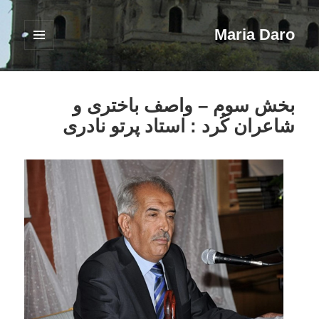
Maria Daro
فهرست
و
ابزارک‌ها
بخش سوم – واصف باختری و
شاعران کُرد : استاد پرتو نادری