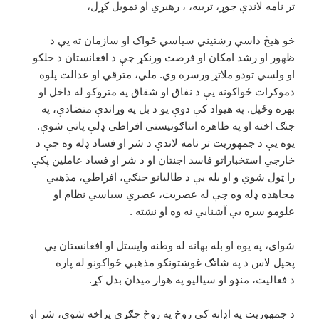
تر نامه لاندې جوړ، تربیه، ، رهبري او تمويل کړل،
خو هيڅ داسې رښتيني سياسي ځواک او سازمان ته يې د
ظهور او رشد امکان او فرصت ورنکړ چې د افغانستان د خلکو
او ولسي تودو ملاتړ ورسره وي. ملي، مترقي او عدالت پلوه
دموکرات ځواکونه يې د نفاق او شقاق په متروکو له داخل او
بهره وځپل. په هيواد کې دوې يو د بل په وړاندې متضادې، په
جنګ اخته او په ظاهره انتاګونيستي افراطي ډلې پاتې شوې.
يوه يې د جمهوريت تر نامه لاندې د شر او فساد ډله وه چې د
خارجي استخباراتو فاسد اجنتان او د شر او فساد عاملین پکې
را ټول شوي و او بله يې د طالبانو جنګي، افراطي، مذهبي
مجاهده ډله وه چې له عصريت، عصري سياسي نظام او
علومو سره يې آشنايي نه وه او نشته .
شواى، په يوه او بله بهانه له وطنه وايستل او افغانستان يې
پخپل لاس د په شاتګ غوښتونکو مذهبي ځواکونو له پاره
د فعالیت، منډو او سياليو په هوار ميدان بدل کړ.
د جمهوريت په اډانه کې روځ په روځ جګړې پراخه شوې، شر او