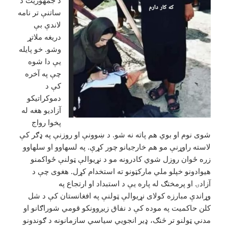
د جمهوريت د
ساتنې تر نامه
لاندې بې
دريغه ملاتړ
وشو. خو پايله
يې دا شوه
چې په آخره
کې د
دموکراتيکو
آزاديو هغه له
پخوا رواج
شوى نوم او بوي هم پاته نه شو. د ښوونې او روزنې په ډګر کې
لاسته راوړنې مو هم خارجیانو چور کړې. په لسهاوو او سلهاوو
زره ځوان روزل شوي کادرونه مو د نړيوالې ټولنې ځواکمنو
هيوادونو خپلو ملي مارکټونو ته استخدام کړل. هغوى چې د
آزادۍ او پرمختګ له پاره يې د استبداد او ارتجاع په
وړاندې مبارزه کولاى نړيوالې ټولنې په افغانستان کې د شل
کلن حاکميت په موده کې د نفاق زیږوونکو قومي شوراګانو او
مدني ټولنو تر څنګ، ډير انجويي سیاسي سازمانونه د ګوندونو