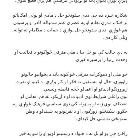
ډيرې نورې بلاوې پاته او نړیوالې مرستې هم پرې قطع شوې.
ښکاره خبره ده چې ددې ستونځو حل د مادي او پولي امکاناتو
تر څنګ، مدرن نظام او په عصري علم سمباله کادر او پرسونل
هم غواړي. ددې ستونځو حل يوازې د جمات د ملاامام له توانه
وتلى کار دى.
په دې حالت کې يو ځل بيا د ملي مترقي ځواکونو د فعاليت او
وحدت اړتيا را برسيره کيږي.
خو ملى او دموکرات مترقي ځواکونه بايد د پخوانيو جالونو
راووزي، حال او مستقبل ته فکر او کار وکړي، د کينو او نفرت
زيږوونکو ادبياتو او اعمالو څخه فاصله ونيسي.
نوي راغلي شرايط نوي ادبيات او د اړيکو، تفاهم، تعامل او
انعطاف نوې ژبه او په ټوله کې نوى سياسي فرهنګ غواړي. په
جګړو، ښکنځلو، زورګويۍ او د نفرتونو په شيندلو د وطن
ستونځې نه شي حل کيداى.
راځئ چې يو او بل ته د هېواد د رښتينو لوڼو او زامنو په څير