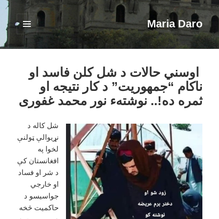
Maria Daro
فهرست
و
ابزارک‌ها
اوسني حالات د شل کلن فاسد او
ناکام “جمهوريت” د کار نتيجه او
ثمره ده!.. نوشتهء نور محمد غفوری
شل کاله د
نړيوالې ټولنې
لخوا په
افغانستان کې
د شر او فساد
او خارجي
جواسيسو د
حاکميت څخه