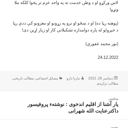
لاس ورکړو او د وطن خدمت ته په واحد عزم تر پخوا کلکه ملا
وتړو!
(پوهنه رڼا ده) او د ښځو او نرو په زړونو او مغزونو کې ددې رڼا
د خپرولو له پاره دوامداره تشکيلاتي کار او زيار اړين دى!
(نور محمد غفوري)
24.12.2022
ارسال
نویسنده
دسته‌ها
دسامبر 26, 2022
ماریا دارو
مسایل اجتماعی
،
مطالب تاریخی
،
شده
مطالب تراژیدی
در
اهبری
پیشین
وشته
یار آشنا از اقلیم اندخوی : نوشتهء پروفیسور
نوشته
داکترعنایت الله شهرانی
قبلی:
پسین