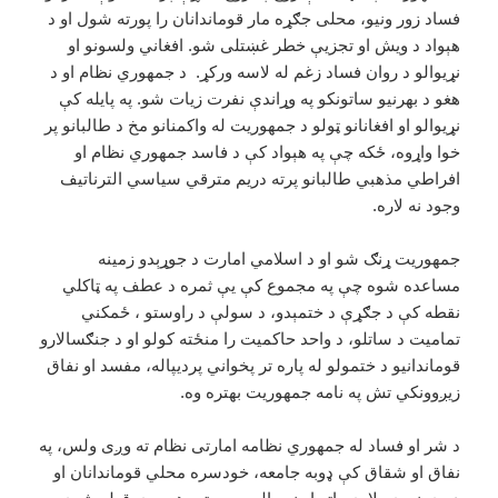
فساد زور ونیو، محلی جګړه مار قوماندانان را پورته شول او د
هېواد د ويش او تجزيې خطر غښتلى شو. افغاني ولسونو او
نړيوالو د روان فساد زغم له لاسه ورکړ. د جمهوري نظام او د
هغو د بهرنیو ساتونکو په وړاندې نفرت زيات شو. په پايله کې
نړيوالو او افغانانو ټولو د جمهوريت له واکمنانو مخ د طالبانو پر
خوا واړوه، ځکه چې په هېواد کې د فاسد جمهوري نظام او
افراطي مذهبي طالبانو پرته دريم مترقي سياسي الترناتيف
وجود نه لاره.
جمهوريت ړنګ شو او د اسلامي امارت د جوړېدو زمينه
مساعده شوه چې په مجموع کې يې ثمره د عطف په ټاکلي
نقطه کې د جګړې د ختمېدو، د سولې د راوستو ، ځمکني
تماميت د ساتلو، د واحد حاکمیت را منځته کولو او د جنګسالارو
قوماندانيو د ختمولو له پاره تر پخواني پرديپاله، مفسد او نفاق
زيږوونکي تش په نامه جمهوريت بهتره وه.
د شر او فساد له جمهوري نظامه امارتى نظام ته وږى ولس، په
نفاق او شقاق کې ډوبه جامعه، خودسره محلي قوماندانان او