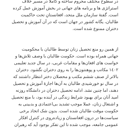
در سطوح مختلف محروم ساخته و کاملا در مسیر خلاف
استراتژی ها و برنامه های جهانی در بخش آموزش عمل کرده
است. گفتۀ سازمان ملل متحد، افغانستانِ تحت حاکمیت
طالبان، یگانه کشور در جهان است که در آن آموزش و تحصیل
دختران ممنوع شده است.
از همین رو منع تحصیل زنان توسط طالبان با محکومیت
جهانی همراه بوده است. حكومت طالبان با وصف تلاش‌ها و
خواست هاى افغان‌ها و مقامات غربى، در سال جديد تعليمى
١٤٠٢ مكاتب و پوهنتون‌ها را به روى دختران نگشود. دختران
بالاتر از صنف ششم مکتب و محصلان دختر انتظار داشتند که
در سال نو خورشیدی طالبان به آن‌ها اجازۀ آموزش و تحصیل
دهند، اما چنین نشد. ادامه تحصیل دختران در دانشگاه روزنه
امید آنان برای بهبود شرایط زندگی در آینده بود، با منع تحصیل
و اشتغال زنان، عملا موجب تشدید بی‌اعتمادی و بدبینی به
حکومت موقت طالبان شده است. بدون شک اتخاذ برخی
سیاست‌ها در درون افغانستان و زیاده‌روی در کنترل افکار
عمومی جامعه، موجب شده تا این تفکر بوجود آید که رهبران