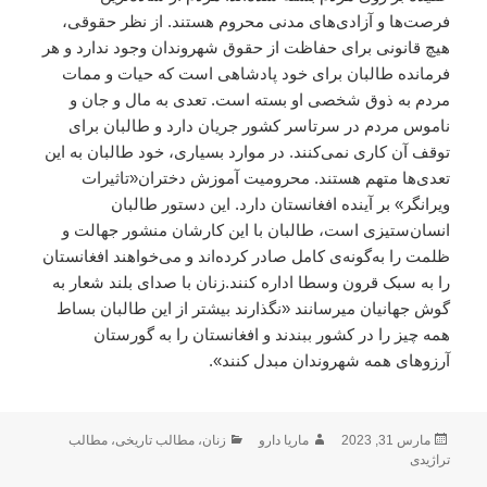
فرصت‌ها و آزادی‌های مدنی محروم هستند. از نظر حقوقی،
هیچ قانونی برای حفاظت از حقوق شهروندان وجود ندارد و هر
فرمانده طالبان برای خود پادشاهی است که حیات و ممات
مردم به ذوق شخصی او بسته است. تعدی به مال و جان و
ناموس مردم در سرتاسر کشور جریان دارد و طالبان برای
توقف آن کاری نمی‌کنند. در موارد بسیاری، خود طالبان به این
تعدی‌ها متهم هستند. محرومیت آموزش دختران«تاثیرات
ویرانگر» بر آینده افغانستان دارد. این دستور طالبان
انسان‌ستیزی است، طالبان با این کار‌شان منشور جهالت و
ظلمت را به‌گونه‌ی کامل صادر کرده‌اند و می‌خواهند افغانستان
را به سبک قرون وسطا اداره کنند.زنان با صدای بلند شعار به
گوش جهانیان میرسانند «نگذارند بیشتر از این طالبان بساط
همه چیز را در کشور ببندند و افغانستان را به گورستان
آرزوهای همه شهروندان مبدل کنند».
ارسال
نویسنده
دسته‌ها
مارس 31, 2023
ماریا دارو
زنان
،
مطالب تاریخی
،
مطالب
شده
تراژیدی
در