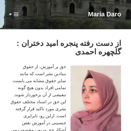
Maria Daro
فهرست
و
ابزارک‌ها
از دست رفته پنجره امید دختران :
گلچهره احمدی
حق بر آموزش، از حقوق
بنیادین بشر است که مانند
سایر حقوق مشابه می بایست
تمامی افراد بدون هیچ گونه
تبعیضی از آن برخوردار شوند.
این حق در اسناد مختلف حقوق
بشری مورد تاکید قرار گرفته
است. ازاین رو، نابرابری
جنسیتی در آموزش نقض
آشکار حق مزبور، محسوب می